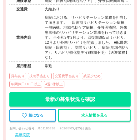
施設形態
病院（回復期/地域包括ケア）、介護保険関連施設
（デイサービス/訪問看護・リハ）
交通費
支給あり
病院における、リハビリテーション業務を担当し
て頂きます。 ・回復期リハビリテーション病棟、
一般病棟、地域包括ケア病棟、介護医療院、外来
患者様のリハビリテーション業務を行って頂きま
業務内容
す。 ※令和3年3月より、回復期365日リハビリ、
12月より外来リハビリを開始しました。 ■配属先:
病院（回復期）、訪問リハビリ 、病院(地域包括ケ
ア) 、リハビリ特化型デイ(時期不明) 【送迎業務】
なし
雇用形態
常勤
賞与あり
扶養手当あり
交通費手当あり
残業少なめ
年間休日110日以上
4週8休以上
最新の募集状況を確認
気になる
求人情報を見る
お問い合わせ番号 : J101180838
2026年05月25日 更新
美摩病院