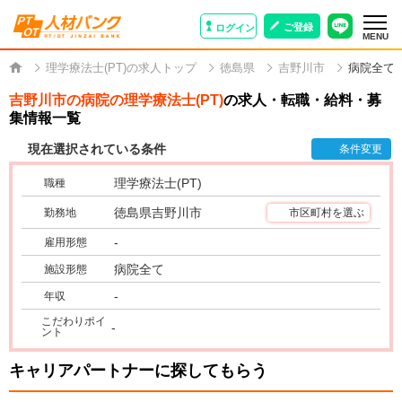
ご登録
ログイン
MENU
理学療法士(PT)の求人トップ
徳島県
吉野川市
病院全て
吉野川市の病院の理学療法士(PT)
の求人・転職・給料・募
集情報一覧
現在選択されている条件
条件変更
理学療法士(PT)
職種
徳島県吉野川市
勤務地
市区町村を選ぶ
-
雇用形態
病院全て
施設形態
-
年収
こだわりポイ
-
ント
キャリアパートナーに探してもらう