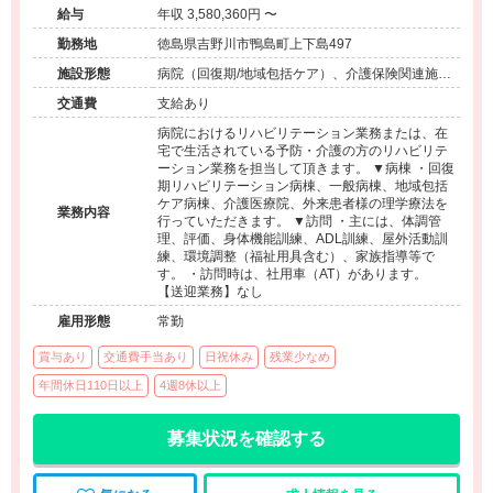
給与
年収 3,580,360円 〜
勤務地
徳島県吉野川市鴨島町上下島497
施設形態
病院（回復期/地域包括ケア）、介護保険関連施設
（デイサービス/訪問看護・リハ）
交通費
支給あり
病院におけるリハビリテーション業務または、在
宅で生活されている予防・介護の方のリハビリテ
ーション業務を担当して頂きます。 ▼病棟 ・回復
期リハビリテーション病棟、一般病棟、地域包括
ケア病棟、介護医療院、外来患者様の理学療法を
業務内容
行っていただきます。 ▼訪問 ・主には、体調管
理、評価、身体機能訓練、ADL訓練、屋外活動訓
練、環境調整（福祉用具含む）、家族指導等で
す。 ・訪問時は、社用車（AT）があります。
【送迎業務】なし
雇用形態
常勤
賞与あり
交通費手当あり
日祝休み
残業少なめ
年間休日110日以上
4週8休以上
募集状況を確認する