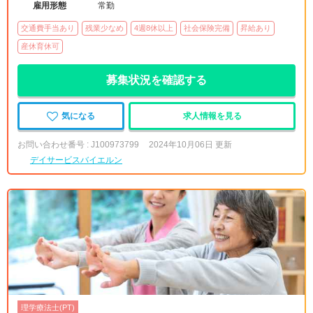
雇用形態
常勤
交通費手当あり
残業少なめ
4週8休以上
社会保険完備
昇給あり
産休育休可
募集状況を確認する
気になる
求人情報を見る
お問い合わせ番号 : J100973799
2024年10月06日 更新
デイサービスバイエルン
理学療法士(PT)