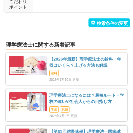
こだわり
ポイント
小児療育
小児施設
0
0
児童発達支援
放課後等デイサービス
0
0
障害者施設
自費リハビリ施設
0
0
理学療法士に関する新着記事
【2026年最新】理学療法士の給料・年
収はいくら？上げる方法も解説
給料
2026年7月30日 更新
理学療法士になるには？最短ルート・学
校の違いや社会人からの目指し方
学生
就職
2026年7月2日 更新
【第61回結果速報】理学療法士国家試