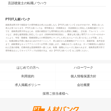
言語聴覚士の転職ノウハウ
PTOT人材バンク
徳島県吉野川市で病院全ての理学療法士求人をお探しなら【PTOT人材バンク】がおすすめです。希望に合った
求人が見つかります。PTOT人材バンクは、理学療法士・作業療法士・言語聴覚士に特化した転職支援サービス
です。徳島県吉野川市をはじめ、全国の病院全てな理学療法士求人を豊富に掲載し、正社員・アルバイト・パー
トなど、多様な雇用形態に対応しています（2026年08月06日現在）。 豊富な求人数と専門アドバイザーのサポー
トにより、年収・勤務地・勤務形態などの希望条件にマッチした求人をスムーズに見つけることが可能。さら
に、転職活動を円滑に進めるためのサポートとして、求人紹介から応募書類のアドバイス、面接対策、条件交渉
まで、経験豊富なキャリアアドバイザーが手厚く支援します。 掲載されている求人は、すべて事業所から提供さ
れた正規の情報。応募内容は直接事業所へ届くため、転職・復職もスムーズに進められます。徳島県吉野川市で
理学療法士としてキャリアアップを目指す方は、ぜひ【PTOT人材バンク】をご活用ください。
はじめての方へ
ハローワーク
利用規約
個人情報保護方針
求人掲載ポリシー
会社概要
採用ご担当者様へ