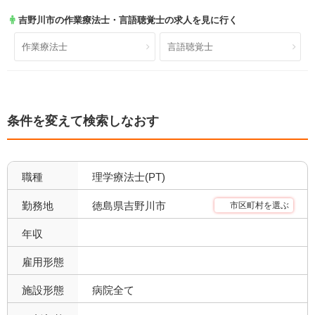
吉野川市
の作業療法士・言語聴覚士の求人を見に行く
病院（外来）
病院（精神科）
1
0
作業療法士
言語聴覚士
病院(地域包括ケア)
クリニック全て
3
0
クリニック（外来）
クリニック（病棟）
0
0
条件を変えて検索しなおす
クリニック(精神科)
介護保険関連施設
0
7
デイケア(精神科)
デイケア
0
4
職種
理学療法士(PT)
デイサービス
訪問看護・リハ
3
7
徳島県吉野川市
勤務地
市区町村を選ぶ
介護老人保健施設
特別養護老人ホーム
4
0
年収
サービス付き高齢者向け住
雇用形態
有料老人ホーム
0
0
宅
施設形態
病院全て
ショートステイ
小規模多機能
1
0