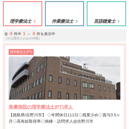
理学療法士
作業療法士
言語聴覚士
4
1
4
全
件中
～
件を表示中
(※公開求人のみの件数)
理学療法士(PT)
美摩病院の理学療法士(PT)求人
【徳島県/吉野川市】 ◇年間休日111日◇残業少め◇賞与3.5ヶ
月◇高有給取得率◇病棟・訪問求人@吉野川市