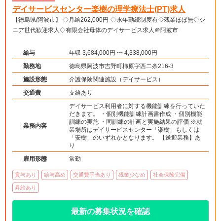
デイサービスセンター楽樹の理学療法士(PT)求人
【徳島県/阿波市】 ◇月給262,000円-◇永年勤続制度有◇残業ほぼ無◇シ
ニア世代歓迎求人◇有限会社母体のデイサービス求人＠阿波市
給与
年収 3,684,000円 〜 4,338,000円
勤務地
徳島県阿波市吉野町柿原字西二条216-3
施設形態
介護保険関連施設（デイサービス）
交通費
支給あり
デイサービス利用者に対する機能訓練を行っていた
だきます。 ・個別機能訓練計画書作成 ・個別機能
訓練の実施 ・同訓練の計画と実施結果の評価 ※就
業務内容
業場所はデイサービスセンター「楽樹」もしくは
「安樹」のいずれかとなります。 【送迎業務】あ
り
雇用形態
常勤
賞与あり
給与高め
交通費手当あり
残業少なめ
社会保険完備
昇給あり
最新の募集状況を確認