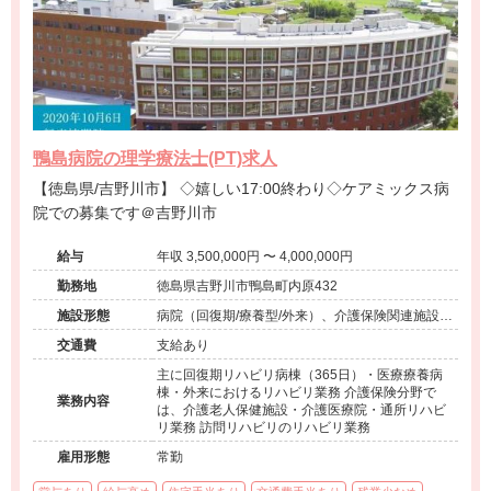
鴨島病院の理学療法士(PT)求人
【徳島県/吉野川市】 ◇嬉しい17:00終わり◇ケアミックス病
院での募集です＠吉野川市
給与
年収 3,500,000円 〜 4,000,000円
勤務地
徳島県吉野川市鴨島町内原432
施設形態
病院（回復期/療養型/外来）、介護保険関連施設
（デイケア/介護老人保健施設/ショートステイ/訪
交通費
支給あり
問看護・リハ）、その他（介護医療院）
主に回復期リハビリ病棟（365日）・医療療養病
棟・外来におけるリハビリ業務 介護保険分野で
業務内容
は、介護老人保健施設・介護医療院・通所リハビ
リ業務 訪問リハビリのリハビリ業務
雇用形態
常勤