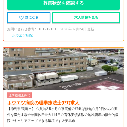
募集状況を確認する
気になる
求人情報を見る
お問い合わせ番号 : J101212131
2026年07月24日 更新
ホウエツ病院
理学療法士(PT)
ホウエツ病院の理学療法士(PT)求人
【徳島県/美馬市】 ◇賞与2.5ヶ月◇寮完備◇残業ほぼ無◇月9日休み◇要
件を満たす場合年間休日最大114日◇育休実績多数◇地域密着の複合的病
院でキャリアアップできる環境です＠美馬市