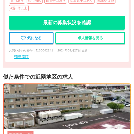
賞与あり
給与高め
住宅手当あり
交通費手当あり
残業少なめ
4週8休以上
最新の募集状況を確認
気になる
求人情報を見る
お問い合わせ番号 : J100642141
2024年08月27日 更新
鴨島病院
似た条件での近隣地区の求人