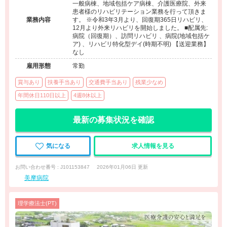
一般病棟、地域包括ケア病棟、介護医療院、外来
患者様のリハビリテーション業務を行って頂きま
業務内容
す。 ※令和3年3月より、回復期365日リハビリ、
12月より外来リハビリを開始しました。 ■配属先:
病院（回復期）、訪問リハビリ 、病院(地域包括ケ
ア) 、リハビリ特化型デイ(時期不明) 【送迎業務】
なし
雇用形態
常勤
賞与あり
扶養手当あり
交通費手当あり
残業少なめ
年間休日110日以上
4週8休以上
最新の募集状況を確認
気になる
求人情報を見る
お問い合わせ番号 : J101153847
2026年01月06日 更新
美摩病院
理学療法士(PT)