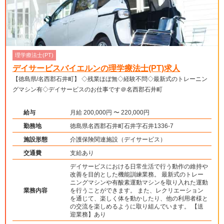
理学療法士(PT)
デイサービスバイエルンの理学療法士(PT)求人
【徳島県/名西郡石井町】 ◇残業ほぼ無◇経験不問◇最新式のトレーニン
グマシン有◇デイサービスのお仕事です＠名西郡石井町
給与
月給 200,000円 〜 220,000円
勤務地
徳島県名西郡石井町石井字石井1336-7
施設形態
介護保険関連施設（デイサービス）
交通費
支給あり
デイサービスにおける日常生活で行う動作の維持や
改善を目的とした機能訓練業務。 最新式のトレー
ニングマシンや有酸素運動マシンを取り入れた運動
業務内容
を行うことができます。 また、レクリエーション
を通じて、楽しく体を動かしたり、他の利用者様と
の交流を楽しめるように取り組んでいます。 【送
迎業務】あり