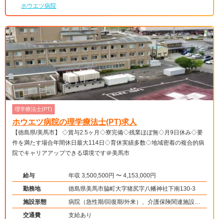
ホウエツ病院
理学療法士(PT)
ホウエツ病院の理学療法士(PT)求人
【徳島県/美馬市】 ◇賞与2.5ヶ月◇寮完備◇残業ほぼ無◇月9日休み◇要
件を満たす場合年間休日最大114日◇育休実績多数◇地域密着の複合的病
院でキャリアアップできる環境です＠美馬市
給与
年収 3,500,500円 〜 4,153,000円
勤務地
徳島県美馬市脇町大字猪尻字八幡神社下南130-3
施設形態
病院（急性期/回復期/外来）、介護保険関連施設
（デイケア/訪問看護・リハ）
交通費
支給あり