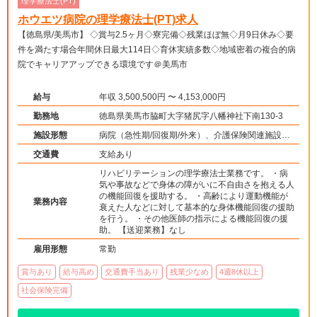
理学療法士(PT)
ホウエツ病院の理学療法士(PT)求人
【徳島県/美馬市】 ◇賞与2.5ヶ月◇寮完備◇残業ほぼ無◇月9日休み◇要
件を満たす場合年間休日最大114日◇育休実績多数◇地域密着の複合的病
院でキャリアアップできる環境です＠美馬市
給与
年収 3,500,500円 〜 4,153,000円
勤務地
徳島県美馬市脇町大字猪尻字八幡神社下南130-3
施設形態
病院（急性期/回復期/外来）、介護保険関連施設
（デイケア/訪問看護・リハ）
交通費
支給あり
リハビリテーションの理学療法士業務です。 ・病
気や事故などで身体の障がいに不自由さを抱える人
の機能回復を援助する。 ・高齢により運動機能が
業務内容
衰えた人などに対して基本的な身体機能回復の援助
を行う。 ・その他医師の指示による機能回復の援
助。 【送迎業務】なし
雇用形態
常勤
賞与あり
給与高め
交通費手当あり
残業少なめ
4週8休以上
社会保険完備