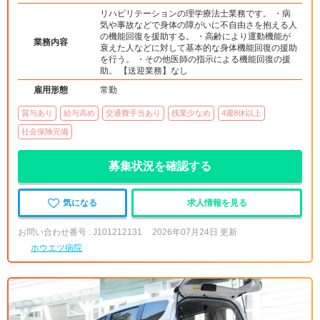
リハビリテーションの理学療法士業務です。 ・病
気や事故などで身体の障がいに不自由さを抱える人
の機能回復を援助する。 ・高齢により運動機能が
業務内容
衰えた人などに対して基本的な身体機能回復の援助
を行う。 ・その他医師の指示による機能回復の援
助。 【送迎業務】なし
雇用形態
常勤
賞与あり
給与高め
交通費手当あり
残業少なめ
4週8休以上
社会保険完備
募集状況を確認する
気になる
求人情報を見る
お問い合わせ番号 : J101212131
2026年07月24日 更新
ホウエツ病院