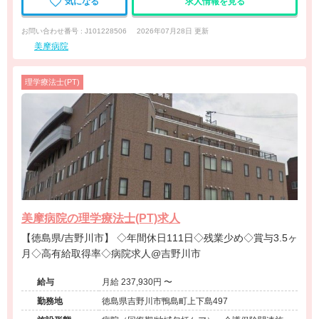
気になる
求人情報を見る
お問い合わせ番号 : J101228506
2026年07月28日 更新
美摩病院
理学療法士(PT)
美摩病院の理学療法士(PT)求人
【徳島県/吉野川市】 ◇年間休日111日◇残業少め◇賞与3.5ヶ
月◇高有給取得率◇病院求人@吉野川市
給与
月給 237,930円 〜
勤務地
徳島県吉野川市鴨島町上下島497