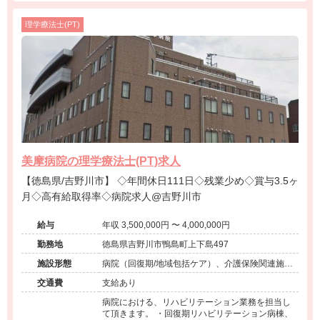
理学療法士(PT)
美摩病院の理学療法士(PT)求人
【徳島県/吉野川市】 ◇年間休日111日◇残業少め◇賞与3.5ヶ
月◇高有給取得率◇病院求人@吉野川市
給与
年収 3,500,000円 〜 4,000,000円
勤務地
徳島県吉野川市鴨島町上下島497
施設形態
病院（回復期/地域包括ケア）、介護保険関連施設
（デイサービス/訪問看護・リハ）
交通費
支給あり
病院における、リハビリテーション業務を担当し
て頂きます。 ・回復期リハビリテーション病棟、