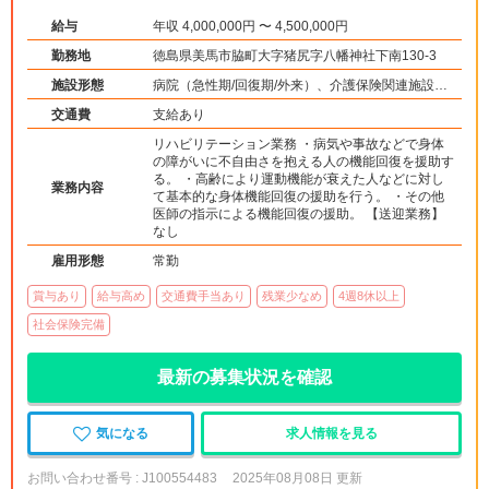
給与
年収 4,000,000円 〜 4,500,000円
勤務地
徳島県美馬市脇町大字猪尻字八幡神社下南130-3
施設形態
病院（急性期/回復期/外来）、介護保険関連施設
（デイケア/訪問看護・リハ）
交通費
支給あり
リハビリテーション業務 ・病気や事故などで身体
の障がいに不自由さを抱える人の機能回復を援助す
る。 ・高齢により運動機能が衰えた人などに対し
業務内容
て基本的な身体機能回復の援助を行う。 ・その他
医師の指示による機能回復の援助。 【送迎業務】
なし
雇用形態
常勤
賞与あり
給与高め
交通費手当あり
残業少なめ
4週8休以上
社会保険完備
最新の募集状況を確認
気になる
求人情報を見る
お問い合わせ番号 : J100554483
2025年08月08日 更新