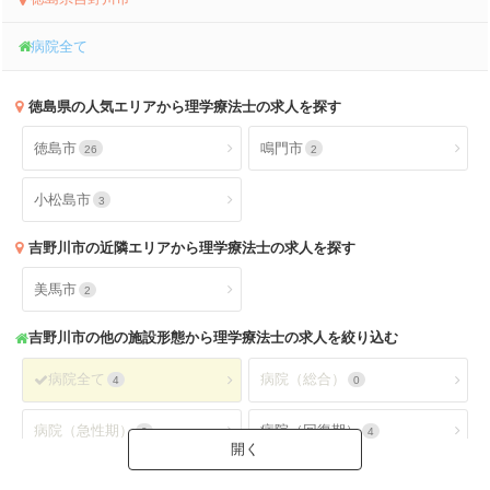
病院全て
徳島県
の人気エリアから理学療法士の求人を探す
徳島市
鳴門市
26
2
小松島市
3
吉野川市
の近隣エリアから理学療法士の求人を探す
美馬市
2
吉野川市
の他の施設形態から理学療法士の求人を絞り込む
病院全て
病院（総合）
4
0
病院（急性期）
病院（回復期）
0
4
病院（療養型）
病院（ケアミックス）
1
0