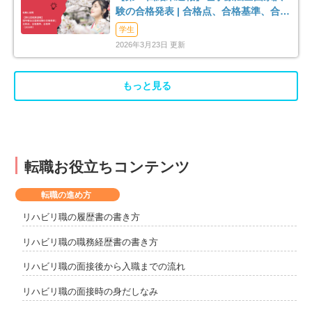
験の合格発表 | 合格点、合格基準、合格
率（2026年）
学生
2026年3月23日 更新
もっと見る
転職お役立ちコンテンツ
転職の進め方
リハビリ職の履歴書の書き方
リハビリ職の職務経歴書の書き方
リハビリ職の面接後から入職までの流れ
リハビリ職の面接時の身だしなみ