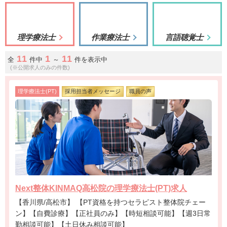
理学療法士
作業療法士
言語聴覚士
11
1
11
全
件中
～
件を表示中
(※公開求人のみの件数)
理学療法士(PT)
採用担当者メッセージ
職員の声
Next整体KINMAQ高松院の理学療法士(PT)求人
【香川県/高松市】 【PT資格を持つセラピスト整体院チェー
ン】【自費診療】【正社員のみ】【時短相談可能】【週3日常
勤相談可能】【土日休み相談可能】