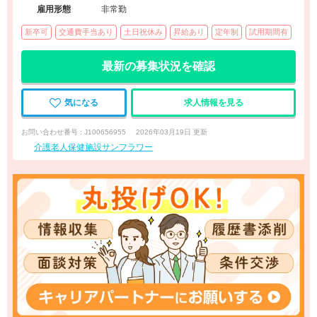
雇用形態
非常勤
新卒可
交通費手当あり
土日祝休み
昇給あり
定年制
試用期間有
最新の募集状況を確認
気になる
求人情報を見る
お問い合わせ番号 : J100656955
2026年03月19日 更新
介護老人保健施設サンフラワー