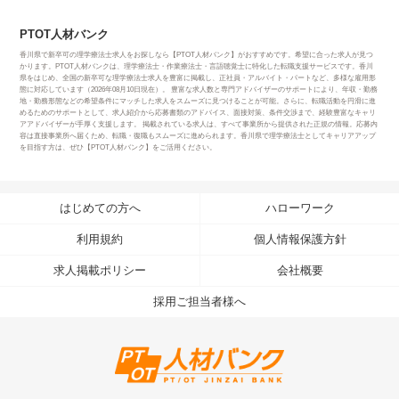
PTOT人材バンク
香川県で新卒可の理学療法士求人をお探しなら【PTOT人材バンク】がおすすめです。希望に合った求人が見つ
かります。PTOT人材バンクは、理学療法士・作業療法士・言語聴覚士に特化した転職支援サービスです。香川
県をはじめ、全国の新卒可な理学療法士求人を豊富に掲載し、正社員・アルバイト・パートなど、多様な雇用形
態に対応しています（2026年08月10日現在）。 豊富な求人数と専門アドバイザーのサポートにより、年収・勤務
地・勤務形態などの希望条件にマッチした求人をスムーズに見つけることが可能。さらに、転職活動を円滑に進
めるためのサポートとして、求人紹介から応募書類のアドバイス、面接対策、条件交渉まで、経験豊富なキャリ
アアドバイザーが手厚く支援します。 掲載されている求人は、すべて事業所から提供された正規の情報。応募内
容は直接事業所へ届くため、転職・復職もスムーズに進められます。香川県で理学療法士としてキャリアアップ
を目指す方は、ぜひ【PTOT人材バンク】をご活用ください。
はじめての方へ
ハローワーク
利用規約
個人情報保護方針
求人掲載ポリシー
会社概要
採用ご担当者様へ