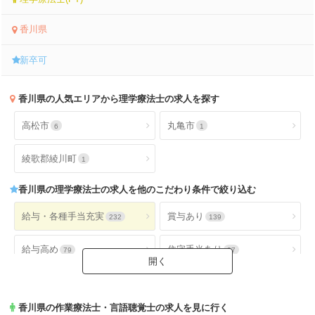
香川県
新卒可
香川県
の人気エリアから理学療法士の求人を探す
高松市
丸亀市
6
1
綾歌郡綾川町
1
香川県
の理学療法士の求人を他のこだわり条件で絞り込む
給与・各種手当充実
賞与あり
232
139
給与高め
住宅手当あり
79
27
扶養手当あり
交通費手当あり
40
229
香川県
の作業療法士・言語聴覚士の求人を見に行く