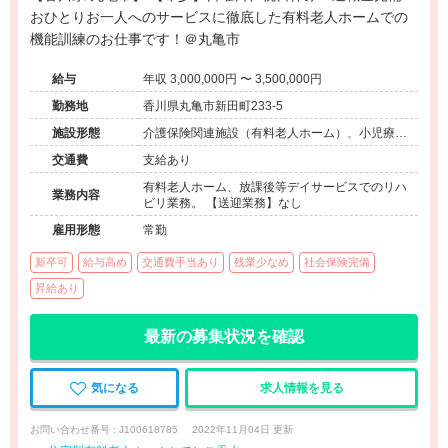
おひとりお一人へのサービスに徹底した有料老人ホームでの
機能訓練のお仕事です！＠丸亀市
給与
年収 3,000,000円 〜 3,500,000円
勤務地
香川県丸亀市新田町233-5
施設形態
介護保険関連施設（有料老人ホーム）、小児療育
（小児施設/放課後等デイサービス）
交通費
支給あり
有料老人ホーム、放課後等デイサービスでのリハ
業務内容
ビリ業務。 【送迎業務】なし
雇用形態
常勤
新卒可
給与高め
交通費手当あり
残業少なめ
社会保険完備
昇給あり
最新の募集状況を確認
気になる
求人情報を見る
お問い合わせ番号 : J100618785
2022年11月04日 更新