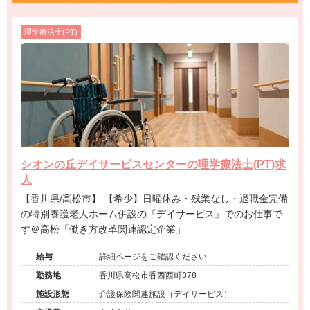
理学療法士(PT)
シオンの丘デイサービスセンターの理学療法士(PT)求
人
【香川県/高松市】 【希少】日曜休み・残業なし・退職金完備
の特別養護老人ホーム併設の『デイサービス』でのお仕事で
す＠高松「働き方改革関連認定企業」
給与
詳細ページをご確認ください
勤務地
香川県高松市香西西町378
施設形態
介護保険関連施設（デイサービス）