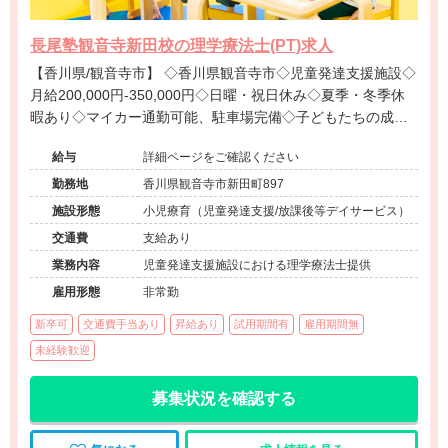
長尾塾観音寺新田校の理学療法士(PT)求人
【香川県/観音寺市】 ◇香川県観音寺市◇児童発達支援施設◇
月給200,000円-350,000円◇日曜・祝日休み◇夏季・冬季休
暇あり◇マイカー通勤可能、駐車場完備◇子どもたちの成長
をサポートするお仕事です。
給与
詳細ページをご確認ください
勤務地
香川県観音寺市新田町897
施設形態
小児療育（児童発達支援/放課後等デイサービス）
交通費
支給あり
業務内容
児童発達支援施設における理学療法士提供
雇用形態
非常勤
新卒可
交通費手当あり
昇給あり
試用期間有
雇用期間無
未経験歓迎
募集状況を確認する