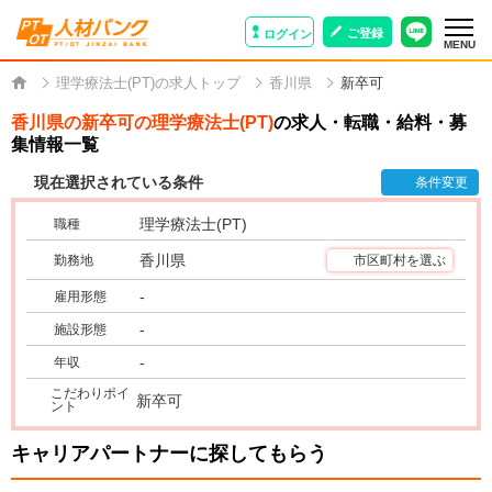
ご登録
ログイン
MENU
理学療法士(PT)の求人トップ
香川県
新卒可
香川県の新卒可の理学療法士(PT)
の求人・転職・給料・募
集情報一覧
現在選択されている条件
条件変更
理学療法士(PT)
職種
香川県
勤務地
市区町村を選ぶ
-
雇用形態
-
施設形態
-
年収
こだわりポイ
新卒可
ント
キャリアパートナーに探してもらう