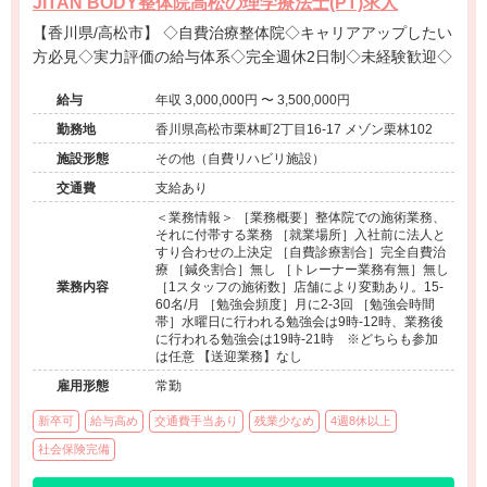
JITAN BODY整体院高松の理学療法士(PT)求人
【香川県/高松市】 ◇自費治療整体院◇キャリアアップしたい
方必見◇実力評価の給与体系◇完全週休2日制◇未経験歓迎◇
給与
年収 3,000,000円 〜 3,500,000円
勤務地
香川県高松市栗林町2丁目16-17 メゾン栗林102
施設形態
その他（自費リハビリ施設）
交通費
支給あり
＜業務情報＞ ［業務概要］整体院での施術業務、
それに付帯する業務 ［就業場所］入社前に法人と
すり合わせの上決定 ［自費診療割合］完全自費治
療 ［鍼灸割合］無し ［トレーナー業務有無］無し
業務内容
［1スタッフの施術数］店舗により変動あり。15-
60名/月 ［勉強会頻度］月に2-3回 ［勉強会時間
帯］水曜日に行われる勉強会は9時-12時、業務後
に行われる勉強会は19時-21時 ※どちらも参加
は任意 【送迎業務】なし
雇用形態
常勤
新卒可
給与高め
交通費手当あり
残業少なめ
4週8休以上
社会保険完備