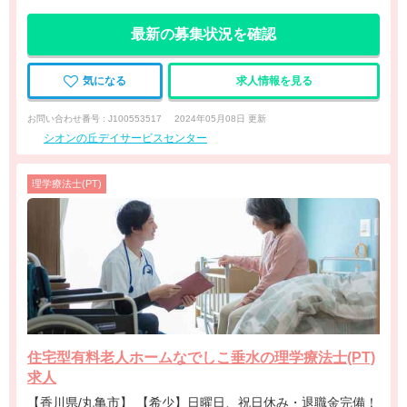
最新の募集状況を確認
気になる
求人情報を見る
お問い合わせ番号 : J100553517
2024年05月08日 更新
シオンの丘デイサービスセンター
理学療法士(PT)
住宅型有料老人ホームなでしこ垂水の理学療法士(PT)
求人
【香川県/丸亀市】 【希少】日曜日、祝日休み・退職金完備！