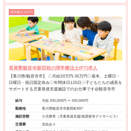
理学療法士(PT)
長尾塾観音寺新田校の理学療法士(PT)求人
【香川県/観音寺市】 ◇月給20万円-35万円◇基本、土曜日・
日曜日・祝日固定休み◇年間休日125日◇子どもたちの成長を
サポートする児童発達支援施設でのお仕事です@観音寺市
給与
月給 200,000円 〜 350,000円
勤務地
香川県観音寺市新田町897
施設形態
小児療育（児童発達支援/放課後等デイサービス）
交通費
支給あり