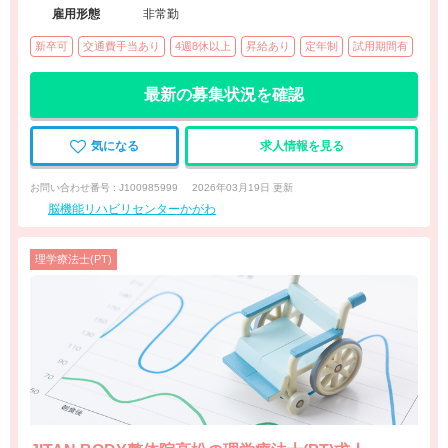
雇用形態
非常勤
新卒可
交通費手当あり
4週8休以上
昇給あり
定年制
試用期間有
最新の募集状況を確認
気になる
求人情報を見る
お問い合わせ番号 : J100985999
2026年03月19日 更新
脳機能リハビリセンターかがわ
理学療法士(PT)