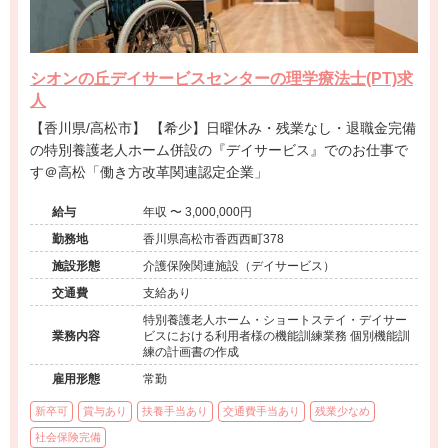
シオンの丘デイサービスセンターの理学療法士(PT)求
人
【香川県/高松市】 【希少】日曜休み・残業なし・退職金完備
の特別養護老人ホーム併設の『デイサービス』でのお仕事で
す＠高松「働き方改革関連認定企業」
給与
年収 〜 3,000,000円
勤務地
香川県高松市香西西町378
施設形態
介護保険関連施設（デイサービス）
交通費
支給あり
特別養護老人ホーム・ショートステイ・デイサー
業務内容
ビスにおける利用者様の機能訓練業務 個別機能訓
練の計画書の作成
雇用形態
常勤
新卒可
賞与あり
扶養手当あり
交通費手当あり
残業少なめ
社会保険完備