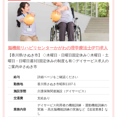
脳機能リハビリセンターかがわの理学療法士(PT)求人
【香川県/さぬき市】 ◇木曜日・日曜日固定休み◇木曜日・土
曜日・日曜日週3日固定休みの制度も有◇デイサービス求人の
ご案内＠さぬき市
給与
詳細ページをご確認ください
勤務地
香川県さぬき市昭和1107-1
施設形態
介護保険関連施設（デイサービス）
交通費
支給あり
デイサービス利用者の機能訓練 ・運動機能訓練の
業務内容
実施 ・高次脳機能訓練の実施など 【送迎業務】な
し