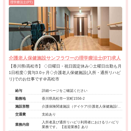
理学療法士(PT)
介護老人保健施設サンフラワーの理学療法士(PT)求人
【香川県/高松市】 ◇日曜日・祝日固定休み◇土曜日出勤も月
1日程度◇賞与3.0ヶ月◇介護老人保健施設(入所・通所リハビ
リ)でのお仕事です＠高松市
給与
詳細ページをご確認ください
勤務地
香川県高松市一宮町1556-2
施設形態
介護保険関連施設（デイケア/介護老人保健施設/訪
問看護・リハ）
交通費
支給あり
入所者及び通所リハビリ利用者におけるリハビリ
業務内容
業務です。 【送迎業務】あり