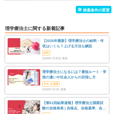
未経験歓迎
教育充実
108
78
新卒可
駅orバス停近い
11
70
理学療法士に関する新着記事
車通勤可
転居のサポート充実
229
3
【2026年最新】理学療法士の給料・年
リハスタッフ複数在籍
経営が安定している
124
178
収はいくら？上げる方法も解説
給料
管理職募集
0
2026年7月30日 更新
理学療法士になるには？最短ルート・学
校の違いや社会人からの目指し方
学生
就職
2026年7月2日 更新
【第61回結果速報】理学療法士国家試
験の合格発表 | 合格点、合格基準、合格
率（2026年）