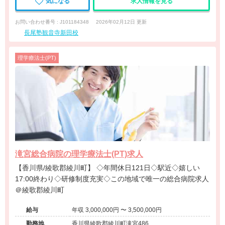
気になる
求人情報を見る
お問い合わせ番号 : J101184348
2026年02月12日 更新
長尾塾観音寺新田校
理学療法士(PT)
滝宮総合病院の理学療法士(PT)求人
【香川県/綾歌郡綾川町】 ◇年間休日121日◇駅近◇嬉しい
17:00終わり◇研修制度充実◇この地域で唯一の総合病院求人
＠綾歌郡綾川町
給与
年収 3,000,000円 〜 3,500,000円
勤務地
香川県綾歌郡綾川町滝宮486