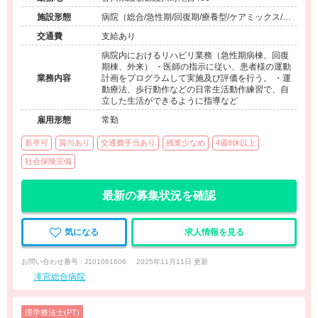
施設形態
病院（総合/急性期/回復期/療養型/ケアミックス/外
来）、その他（その他）
交通費
支給あり
病院内におけるリハビリ業務（急性期病棟、回復
期棟、外来） ・医師の指示に従い、患者様の運動
業務内容
計画をプログラムして実施及び評価を行う。 ・運
動療法、歩行動作などの日常生活動作練習で、自
立した生活ができるように指導など
雇用形態
常勤
新卒可
賞与あり
交通費手当あり
残業少なめ
4週8休以上
社会保険完備
最新の募集状況を確認
気になる
求人情報を見る
お問い合わせ番号 : J101061606
2025年11月11日 更新
滝宮総合病院
理学療法士(PT)