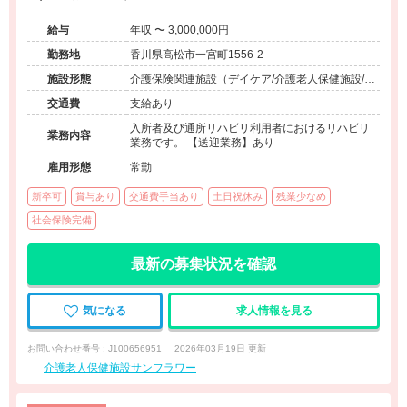
給与
年収 〜 3,000,000円
勤務地
香川県高松市一宮町1556-2
施設形態
介護保険関連施設（デイケア/介護老人保健施設/訪
問看護・リハ）
交通費
支給あり
入所者及び通所リハビリ利用者におけるリハビリ
業務内容
業務です。 【送迎業務】あり
雇用形態
常勤
新卒可
賞与あり
交通費手当あり
土日祝休み
残業少なめ
社会保険完備
最新の募集状況を確認
気になる
求人情報を見る
お問い合わせ番号 : J100656951
2026年03月19日 更新
介護老人保健施設サンフラワー