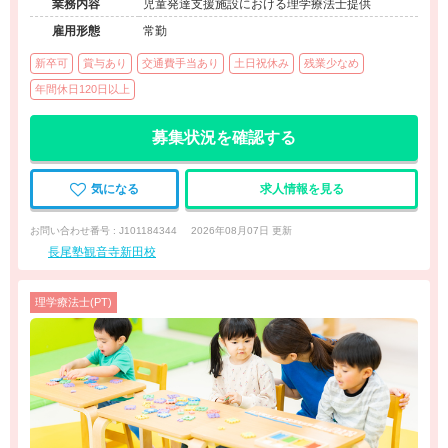
業務内容
児童発達支援施設における理学療法士提供
雇用形態
常勤
新卒可
賞与あり
交通費手当あり
土日祝休み
残業少なめ
年間休日120日以上
募集状況を確認する
気になる
求人情報を見る
お問い合わせ番号 : J101184344
2026年08月07日 更新
長尾塾観音寺新田校
理学療法士(PT)