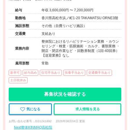
給与
年収 3,600,000円 〜 7,200,000円
勤務地
香川県高松市浜ノ町1-20 TAKAMATSU ORNE3階
施設形態
その他（自費リハビリ施設）
交通費
支給あり
整体院におけるリハビリテーション業務 ・カウン
セリング・検査・筋膜施術 ・カルテ、書類業務 ・
業務内容
開店・閉店作業など ・回数券制度（1回‐40回券）
【送迎業務】なし
雇用形態
常勤
新卒可
給与高め
住宅手当あり
扶養手当あり
交通費手当あり
土日祝休み
募集状況を確認する
気になる
求人情報を見る
お問い合わせ番号 : J101241892
2026年08月04日 更新
Next整体KINMAQ高松院