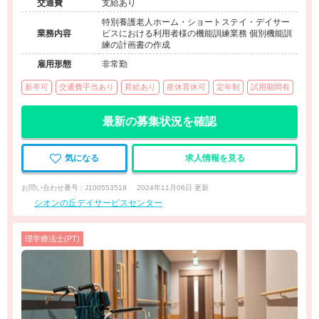
交通費
支給あり
特別養護老人ホーム・ショートステイ・デイサー
業務内容
ビスにおける利用者様の機能訓練業務 個別機能訓
練の計画書の作成
雇用形態
非常勤
新卒可
交通費手当あり
昇給あり
産休育休可
定年制
試用期間有
最新の募集状況を確認
気になる
求人情報を見る
お問い合わせ番号 : J100553518
2024年11月06日 更新
シオンの丘デイサービスセンター
理学療法士(PT)