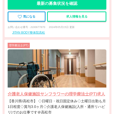
最新の募集状況を確認
気になる
求人情報を見る
お問い合わせ番号 : J100677670
2024年05月15日 更新
JITAN BODY整体院高松
理学療法士(PT)
介護老人保健施設サンフラワーの理学療法士(PT)求人
【香川県/高松市】 ◇日曜日・祝日固定休み◇土曜日出勤も月
1日程度◇賞与3.0ヶ月◇介護老人保健施設(入所・通所リハビ
リ)でのお仕事です＠高松市