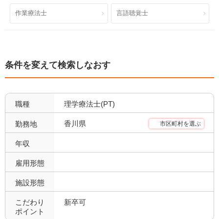
就業時間・休日が魅力
土日休み
203
41
作業療法士
言語聴覚士
日祝休み
土日祝休み
42
18
残業少なめ
年間休日110日以上
156
41
条件を変えて検索しなおす
年間休日120日以上
4週8休以上
17
99
福利厚生充実
社会保険完備
233
153
職種
理学療法士(PT)
昇給あり
退職金あり
226
125
香川県
勤務地
市区町村を選ぶ
託児所あり
産休育休可
30
102
年収
寮あり
定年制
21
193
雇用形態
施設形態
試用期間有
雇用期間無
212
203
こだわり
新卒可
職場環境充実
幅広い経験
237
57
ポイント