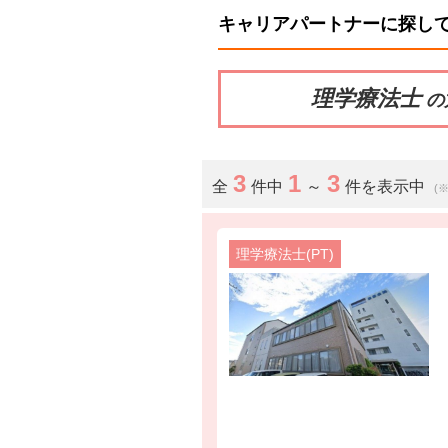
キャリアパートナーに探し
理学療法士
の
3
1
3
全
件中
～
件を表示中
(
理学療法士(PT)