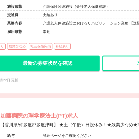
施設形態
介護保険関連施設（介護老人保健施設）
交通費
支給あり
業務内容
介護老人保健施設におけるリハビリテーション業務 【送
雇用形態
常勤
あり
残業少なめ
社会保険完備
昇給あり
最新の募集状況を確認
0月22日 更新
加藤病院の理学療法士(PT)求人
【香川県/仲多度郡多度津町】 ★土（午後）日祝休み！★残
給与
詳細ページをご確認ください