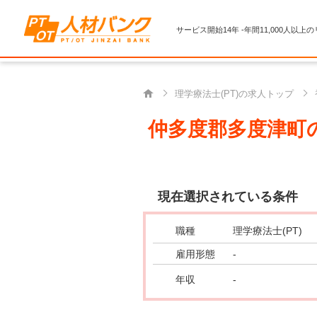
サービス開始14年 -年間11,000人以上
理学療法士(PT)の求人トップ
仲多度郡多度津町の
現在選択されている条件
職種
理学療法士(PT)
雇用形態
-
年収
-