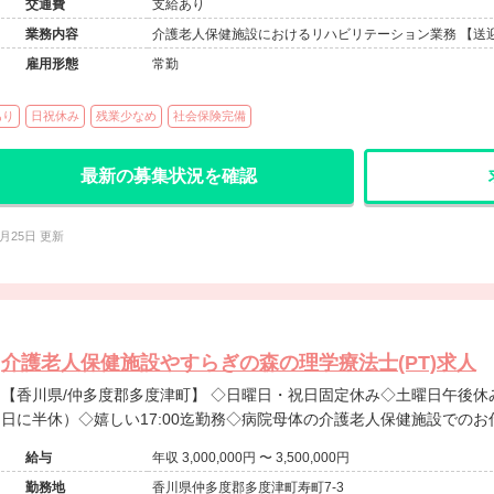
交通費
支給あり
業務内容
介護老人保健施設におけるリハビリテーション業務 【送
雇用形態
常勤
あり
日祝休み
残業少なめ
社会保険完備
最新の募集状況を確認
6月25日 更新
介護老人保健施設やすらぎの森の理学療法士(PT)求人
【香川県/仲多度郡多度津町】 ◇日曜日・祝日固定休み◇土曜日午後休み（※土曜日終日出勤した場合は平
日に半休）◇嬉しい17:00迄勤務◇病院母体の介護老人保健施設での
給与
年収 3,000,000円 〜 3,500,000円
勤務地
香川県仲多度郡多度津町寿町7-3