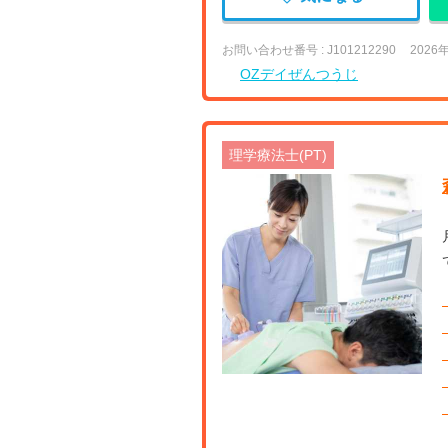
お問い合わせ番号 : J101212290
2026
OZデイぜんつうじ
理学療法士(PT)
【香