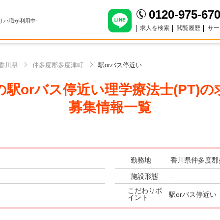
0120-975-67
のリハ職が利用中-
求人を検索
閲覧履歴
サー
香川県
仲多度郡多度津町
駅orバス停近い
駅orバス停近い理学療法士(PT)
の
募集情報一覧
勤務地
香川県仲多度郡
施設形態
-
こだわりポ
駅orバス停近い
イント