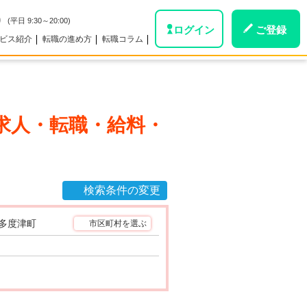
0
(平日 9:30～20:00)
ログイン
ご登録
ビス紹介
転職の進め方
転職コラム
求人・転職・給料・
検索条件の変更
多度津町
市区町村を選ぶ