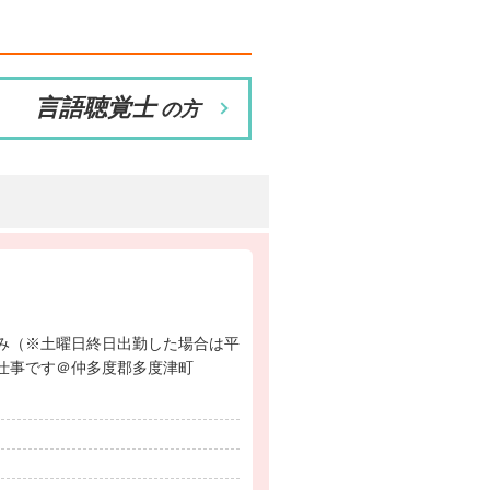
言語聴覚士
の方
お仕事です＠仲多度郡多度津町