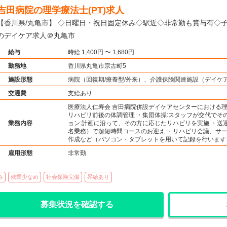
吉田病院の理学療法士(PT)求人
川県/丸亀市】 ◇日曜日・祝日固定休み◇駅近◇非常勤も賞与有◇子育て理解あり◇病院併設
のデイケア求人＠丸亀市
給与
時給 1,400円 〜 1,680円
勤務地
香川県丸亀市宗古町5
施設形態
病院（回復期/療養型/外来）、介護保険関連施設（デイケ
交通費
支給あり
医療法人仁寿会 吉田病院併設デイケアセンターにおける理
リハビリ前後の体調管理 ・集団体操:スタッフが交代でそ
業務内容
ョン:計画に沿って、その方に応じたリハビリを実施 ・送
名乗務）で超短時間コースのお迎え ・リハビリ会議、サ
作成など（パソコン・タブレットを用いて記録を行います
雇用形態
非常勤
み
残業少なめ
社会保険完備
昇給あり
募集状況を確認する