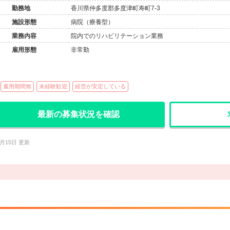
勤務地
香川県仲多度郡多度津町寿町7-3
施設形態
病院（療養型）
業務内容
院内でのリハビリテーション業務
雇用形態
非常勤
雇用期間無
未経験歓迎
経営が安定している
最新の募集状況を確認
1月15日 更新