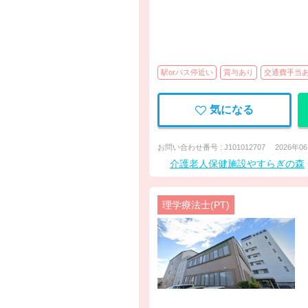
駅orバス停近い
賞与あり
交通費手当
気になる
お問い合わせ番号 : J101012707
2026年0
介護老人保健施設やすらぎの森
理学療法士(PT)