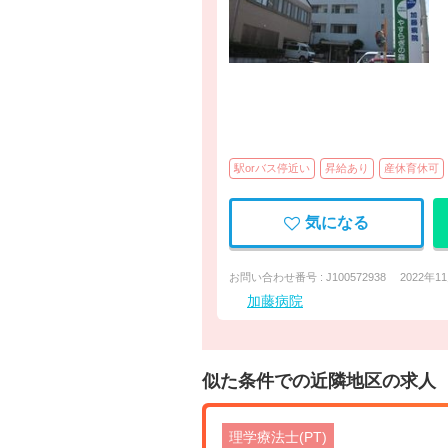
駅orバス停近い
昇給あり
産休育休可
気になる
お問い合わせ番号 : J100572938
2022年1
加藤病院
似た条件での近隣地区の求人
理学療法士(PT)