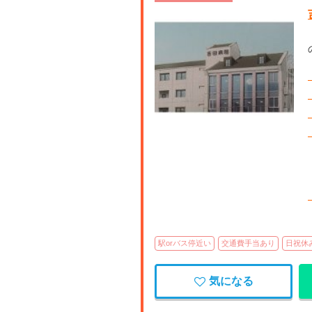
【香
駅orバス停近い
交通費手当あり
日祝休
気になる