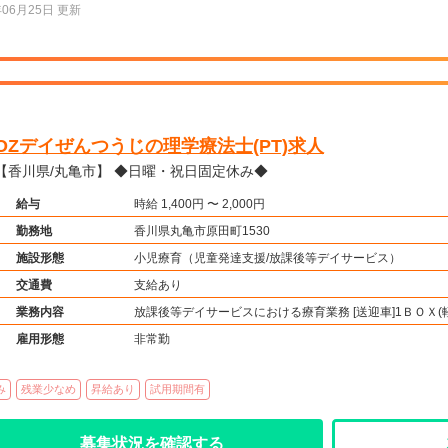
年06月25日 更新
OZデイぜんつうじの理学療法士(PT)求人
【香川県/丸亀市】 ◆日曜・祝日固定休み◆
給与
時給 1,400円 〜 2,000円
勤務地
香川県丸亀市原田町1530
施設形態
小児療育（児童発達支援/放課後等デイサービス）
交通費
支給あり
業務内容
放課後等デイサービスにおける療育業務 [送迎車]1ＢＯＸ(
雇用形態
非常勤
み
残業少なめ
昇給あり
試用期間有
募集状況を確認する