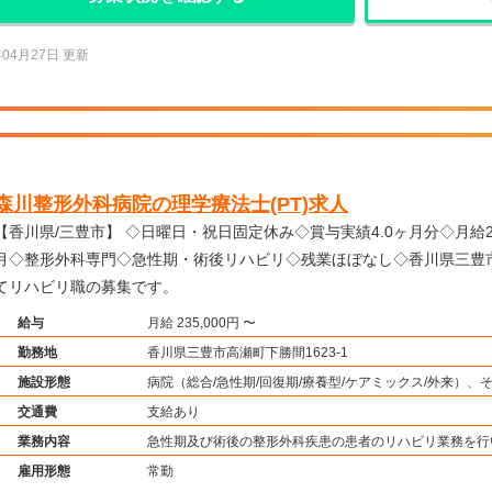
年04月27日 更新
森川整形外科病院の理学療法士(PT)求人
川県/三豊市】 ◇日曜日・祝日固定休み◇賞与実績4.0ヶ月分◇月給23.5万円以上◇賞与4.0ヶ
月◇整形外科専門◇急性期・術後リハビリ◇残業ほぼなし◇香川県三豊
てリハビリ職の募集です。
給与
月給 235,000円 〜
勤務地
香川県三豊市高瀬町下勝間1623-1
施設形態
病院（総合/急性期/回復期/療養型/ケアミックス/外来）、
交通費
支給あり
業務内容
急性期及び術後の整形外科疾患の患者のリハビリ業務を行
雇用形態
常勤