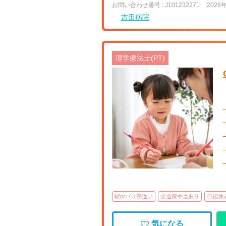
お問い合わせ番号 : J101232271
2026
吉田病院
理学療法士(PT)
駅orバス停近い
交通費手当あり
日祝休
気になる