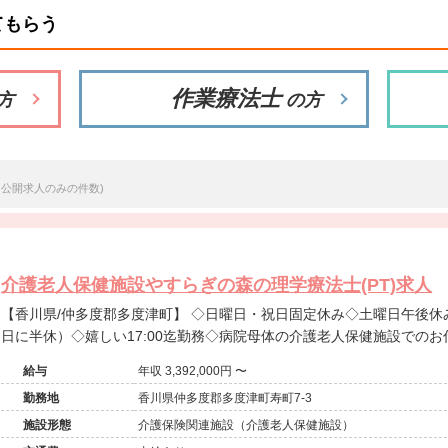
てもらう
作業療法士
方
の方
※公開求人のみの件数)
介護老人保健施設やすらぎの森の理学療法士(PT)求人
【香川県/仲多度郡多度津町】 ◇日曜日・祝日固定休み◇土曜日午後休み（※土曜日終日出勤した場合は平
日に半休）◇嬉しい17:00迄勤務◇病院母体の介護老人保健施設での
給与
年収 3,392,000円 〜
勤務地
香川県仲多度郡多度津町寿町7-3
施設形態
介護保険関連施設（介護老人保健施設）