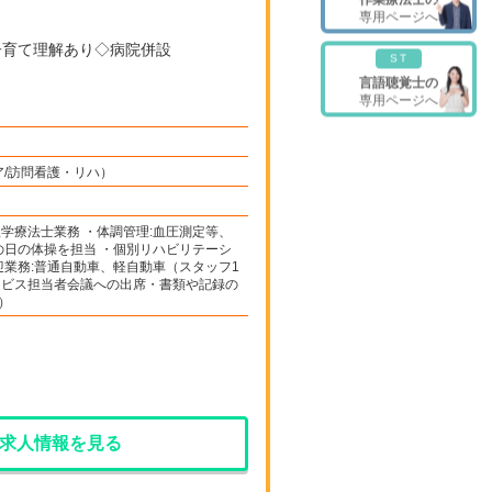
専用ページへ
ST
言語聴覚士の
専用ページへ
ア/訪問看護・リハ）
学療法士業務 ・体調管理:血圧測定等、
の日の体操を担当 ・個別リハビリテーシ
迎業務:普通自動車、軽自動車（スタッフ1
ービス担当者会議への出席・書類や記録の
）
求人情報を見る