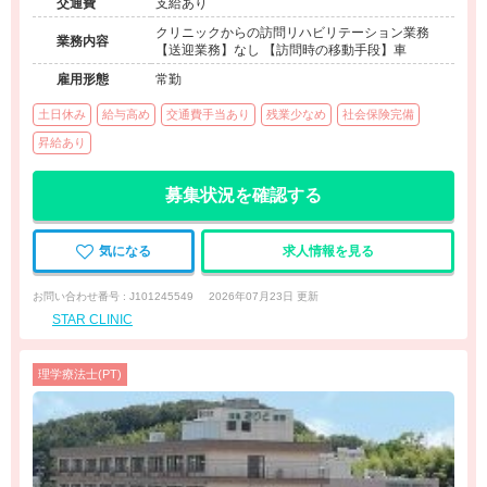
交通費
支給あり
クリニックからの訪問リハビリテーション業務
業務内容
【送迎業務】なし 【訪問時の移動手段】車
雇用形態
常勤
土日休み
給与高め
交通費手当あり
残業少なめ
社会保険完備
昇給あり
募集状況を確認する
気になる
求人情報を見る
お問い合わせ番号 : J101245549
2026年07月23日 更新
STAR CLINIC
理学療法士(PT)