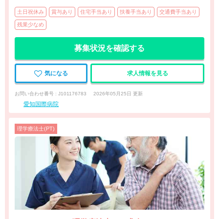
土日祝休み
賞与あり
住宅手当あり
扶養手当あり
交通費手当あり
残業少なめ
募集状況を確認する
気になる
求人情報を見る
お問い合わせ番号 : J101176783
2026年05月25日 更新
愛知国際病院
理学療法士(PT)