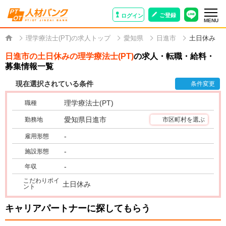
ご登録
ログイン
MENU
理学療法士(PT)の求人トップ
愛知県
日進市
土日休み
日進市の土日休みの理学療法士(PT)
の求人・転職・給料・
募集情報一覧
現在選択されている条件
条件変更
理学療法士(PT)
職種
愛知県日進市
勤務地
市区町村を選ぶ
-
雇用形態
-
施設形態
-
年収
こだわりポイ
土日休み
ント
キャリアパートナーに探してもらう