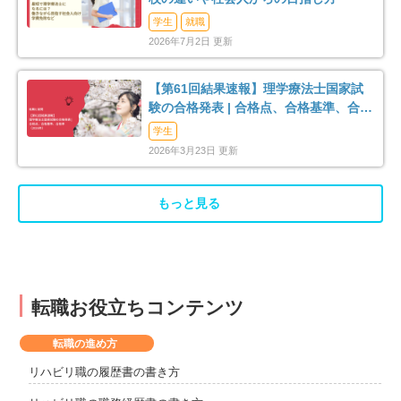
学生
就職
2026年7月2日 更新
【第61回結果速報】理学療法士国家試
験の合格発表 | 合格点、合格基準、合格
率（2026年）
学生
2026年3月23日 更新
もっと見る
転職お役立ちコンテンツ
転職の進め方
リハビリ職の履歴書の書き方