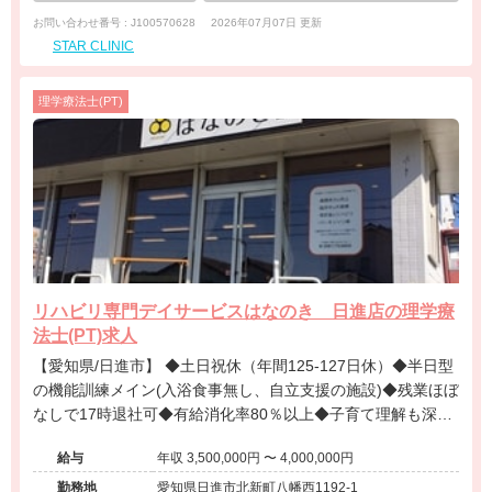
お問い合わせ番号 : J100570628
2026年07月07日 更新
STAR CLINIC
理学療法士(PT)
リハビリ専門デイサービスはなのき 日進店の理学療
法士(PT)求人
【愛知県/日進市】 ◆土日祝休（年間125-127日休）◆半日型
の機能訓練メイン(入浴食事無し、自立支援の施設)◆残業ほぼ
なしで17時退社可◆有給消化率80％以上◆子育て理解も深く
男性の育休取得率7割◆えるぼし認定◆20代の管理職登用実績
給与
年収 3,500,000円 〜 4,000,000円
多数◆愛知県をメインに全国的に50年以上右肩上がりで展開
を続ける大手安定法人で働くリハビリ特化型デイサービス◆
勤務地
愛知県日進市北新町八幡西1192-1