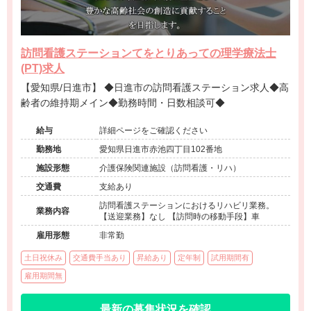
訪問看護ステーションてをとりあっての理学療法士
(PT)求人
【愛知県/日進市】 ◆日進市の訪問看護ステーション求人◆高
齢者の維持期メイン◆勤務時間・日数相談可◆
給与
詳細ページをご確認ください
勤務地
愛知県日進市赤池四丁目102番地
施設形態
介護保険関連施設（訪問看護・リハ）
交通費
支給あり
訪問看護ステーションにおけるリハビリ業務。
業務内容
【送迎業務】なし 【訪問時の移動手段】車
雇用形態
非常勤
土日祝休み
交通費手当あり
昇給あり
定年制
試用期間有
雇用期間無
最新の募集状況を確認