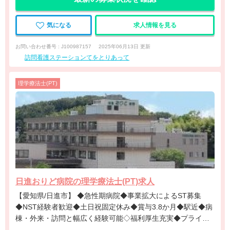
気になる
求人情報を見る
お問い合わせ番号 : J100987157
2025年06月13日 更新
訪問看護ステーションてをとりあって
理学療法士(PT)
日進おりど病院の理学療法士(PT)求人
【愛知県/日進市】 ◆急性期病院◆事業拡大によるST募集
◆NST経験者歓迎◆土日祝固定休み◆賞与3.8か月◆駅近◆病
棟・外来・訪問と幅広く経験可能◇福利厚生充実◆プライベ
ート重視の方にオススメ！