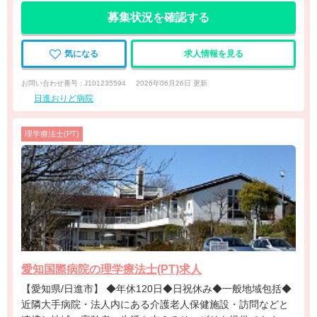
募集状況を確認する
気になる
求人情報を見る
お問い合わせ番号 : J101235594
2026年06月26日 更新
日進おりど病院
理学療法士(PT)
愛知国際病院の理学療法士(PT)求人
【愛知県/日進市】 ◆年休120日◆日祝休み◆一般地域包括◆
近隣大手病院・法人内にある介護老人保健施設・訪問などと