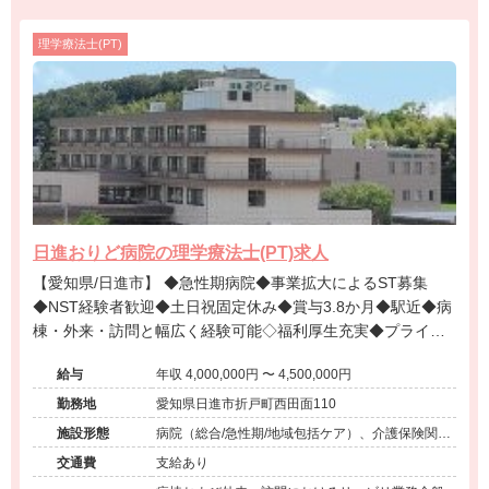
理学療法士(PT)
日進おりど病院の理学療法士(PT)求人
【愛知県/日進市】 ◆急性期病院◆事業拡大によるST募集
◆NST経験者歓迎◆土日祝固定休み◆賞与3.8か月◆駅近◆病
棟・外来・訪問と幅広く経験可能◇福利厚生充実◆プライベ
ート重視の方にオススメ！
給与
年収 4,000,000円 〜 4,500,000円
勤務地
愛知県日進市折戸町西田面110
施設形態
病院（総合/急性期/地域包括ケア）、介護保険関連
施設（訪問看護・リハ）、その他（地域包括）
交通費
支給あり