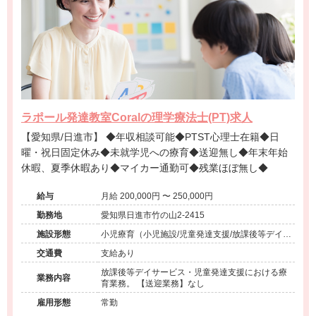
ラポール発達教室Coralの理学療法士(PT)求人
【愛知県/日進市】 ◆年収相談可能◆PTST心理士在籍◆日
曜・祝日固定休み◆未就学児への療育◆送迎無し◆年末年始
休暇、夏季休暇あり◆マイカー通勤可◆残業ほぼ無し◆
給与
月給 200,000円 〜 250,000円
勤務地
愛知県日進市竹の山2-2415
施設形態
小児療育（小児施設/児童発達支援/放課後等デイサ
ービス）
交通費
支給あり
放課後等デイサービス・児童発達支援における療
業務内容
育業務。 【送迎業務】なし
雇用形態
常勤