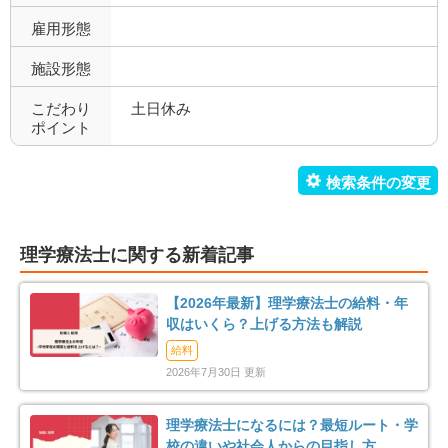
寮あり
定年制
0
20
雇用形態
施設形態
試用期間有
雇用期間無
24
26
こだわり
土日休み
職場環境充実
幅広い経験
28
9
ポイント
未経験歓迎
教育充実
19
12
新卒可
駅orバス停近い
1
9
理学療法士に関する新着記事
車通勤可
転居のサポート充実
28
1
【2026年最新】理学療法士の給料・年
リハスタッフ複数在籍
経営が安定している
18
20
収はいくら？上げる方法も解説
給料
管理職募集
0
2026年7月30日 更新
理学療法士になるには？最短ルート・学
校の違いや社会人からの目指し方