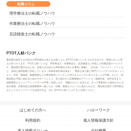
転職コラム
理学療法士の転職ノウハウ
作業療法士の転職ノウハウ
言語聴覚士の転職ノウハウ
PTOT人材バンク
愛知県日進市で土日休みの理学療法士求人をお探しなら【PTOT人材バンク】がおすすめです。希望に合った求
人が見つかります。PTOT人材バンクは、理学療法士・作業療法士・言語聴覚士に特化した転職支援サービスで
す。愛知県日進市をはじめ、全国の土日休みな理学療法士求人を豊富に掲載し、正社員・アルバイト・パートな
ど、多様な雇用形態に対応しています（2026年08月06日現在）。 豊富な求人数と専門アドバイザーのサポートに
より、年収・勤務地・勤務形態などの希望条件にマッチした求人をスムーズに見つけることが可能。さらに、転
職活動を円滑に進めるためのサポートとして、求人紹介から応募書類のアドバイス、面接対策、条件交渉まで、
経験豊富なキャリアアドバイザーが手厚く支援します。 掲載されている求人は、すべて事業所から提供された正
規の情報。応募内容は直接事業所へ届くため、転職・復職もスムーズに進められます。愛知県日進市で理学療法
士としてキャリアアップを目指す方は、ぜひ【PTOT人材バンク】をご活用ください。
はじめての方へ
ハローワーク
利用規約
個人情報保護方針
求人掲載ポリシー
会社概要