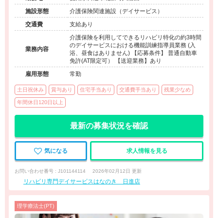
施設形態
介護保険関連施設（デイサービス）
交通費
支給あり
介護保険を利用してできるリハビリ特化の約3時間
のデイサービスにおける機能訓練指導員業務 (入
業務内容
浴、昼食はありません) 【応募条件】 普通自動車
免許(AT限定可） 【送迎業務】あり
雇用形態
常勤
土日祝休み
賞与あり
住宅手当あり
交通費手当あり
残業少なめ
年間休日120日以上
最新の募集状況を確認
気になる
求人情報を見る
お問い合わせ番号 : J101144114
2026年02月12日 更新
リハビリ専門デイサービスはなのき 日進店
理学療法士(PT)