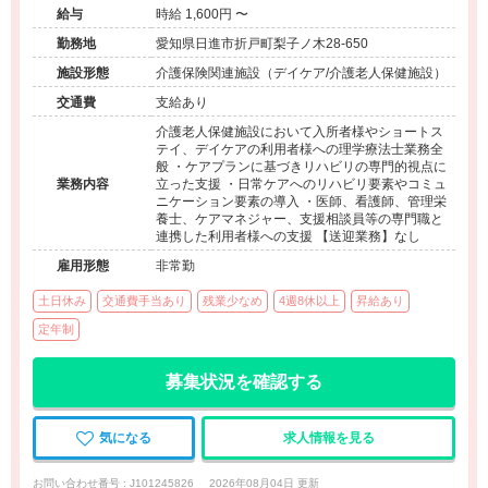
給与
時給 1,600円 〜
勤務地
愛知県日進市折戸町梨子ノ木28-650
施設形態
介護保険関連施設（デイケア/介護老人保健施設）
交通費
支給あり
介護老人保健施設において入所者様やショートス
テイ、デイケアの利用者様への理学療法士業務全
般 ・ケアプランに基づきリハビリの専門的視点に
業務内容
立った支援 ・日常ケアへのリハビリ要素やコミュ
ニケーション要素の導入 ・医師、看護師、管理栄
養士、ケアマネジャー、支援相談員等の専門職と
連携した利用者様への支援 【送迎業務】なし
雇用形態
非常勤
土日休み
交通費手当あり
残業少なめ
4週8休以上
昇給あり
定年制
募集状況を確認する
気になる
求人情報を見る
お問い合わせ番号 : J101245826
2026年08月04日 更新