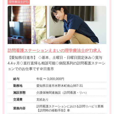
理学療法士(PT)
訪問看護ステーションえまいの理学療法士(PT)求人
【愛知県/日進市】 ◇基本、土曜日・日曜日固定休み◇賞与
4.4ヶ月◇直行直帰も相談可能◇病院系列の訪問看護ステーシ
ョンでのお仕事です＠日進市
給与
年収 〜 3,000,000円
勤務地
愛知県日進市米野木町南山987-31
施設形態
介護保険関連施設（訪問看護・リハ）
交通費
支給あり
訪問看護ステーションにおける訪問リハビリ業務
業務内容
【訪問時の移動手段】車