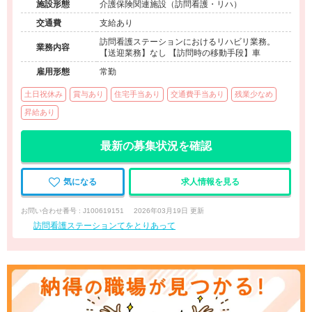
施設形態
介護保険関連施設（訪問看護・リハ）
交通費
支給あり
訪問看護ステーションにおけるリハビリ業務。
業務内容
【送迎業務】なし 【訪問時の移動手段】車
雇用形態
常勤
土日祝休み
賞与あり
住宅手当あり
交通費手当あり
残業少なめ
昇給あり
最新の募集状況を確認
気になる
求人情報を見る
お問い合わせ番号 : J100619151
2026年03月19日 更新
訪問看護ステーションてをとりあって