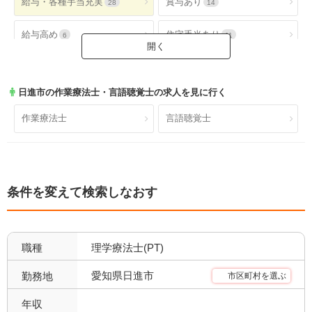
給与・各種手当充実
賞与あり
28
14
給与高め
住宅手当あり
6
11
扶養手当あり
交通費手当あり
6
28
日進市
の作業療法士・言語聴覚士の求人を見に行く
就業時間・休日が魅力
土日休み
26
14
作業療法士
言語聴覚士
日祝休み
土日祝休み
11
10
残業少なめ
年間休日110日以上
16
4
条件を変えて検索しなおす
年間休日120日以上
4週8休以上
4
15
福利厚生充実
社会保険完備
28
16
職種
理学療法士(PT)
昇給あり
退職金あり
28
14
愛知県日進市
勤務地
市区町村を選ぶ
託児所あり
産休育休可
0
20
年収