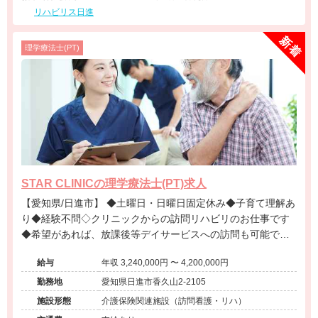
リハビリス日進
理学療法士(PT)
STAR CLINICの理学療法士(PT)求人
【愛知県/日進市】 ◆土曜日・日曜日固定休み◆子育て理解あ
り◆経験不問◇クリニックからの訪問リハビリのお仕事です
◆希望があれば、放課後等デイサービスへの訪問も可能です
◆小児だけでなく、高齢者など幅広い疾患の方を対応するた
給与
年収 3,240,000円 〜 4,200,000円
め、これまでの経験を活かしたリハビリテーションが可能で
す◆名古屋市内もご自宅に近い先での訪問も可能です◆離職
勤務地
愛知県日進市香久山2-2105
率低い◆時期先の方でも応募可能です
施設形態
介護保険関連施設（訪問看護・リハ）