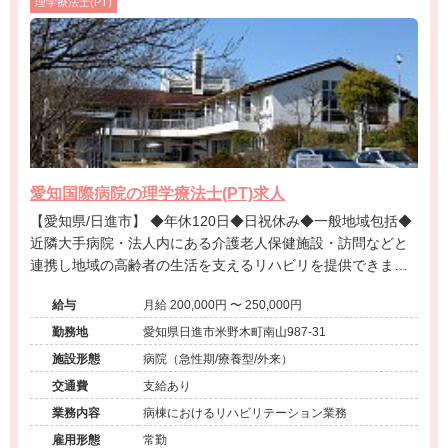
理学療法士(PT)
愛知国際病院の理学療法士(PT)求人
【愛知県/日進市】 ◆年休120日◆日祝休み◆一般地域包括◆
近隣大手病院・法人内にある介護老人保健施設・訪問などと
連携し地域の高齢者の生活を支えるリハビリを提供できます
◆歴史ある地域の病院◆住宅手当扶養手当有◆教育体制充実
給与
月給 200,000円 〜 250,000円
◆リハビリ職の募集です◆
勤務地
愛知県日進市米野木町南山987-31
施設形態
病院（急性期/療養型/外来）
交通費
支給あり
業務内容
病棟におけるリハビリテーション業務
雇用形態
常勤