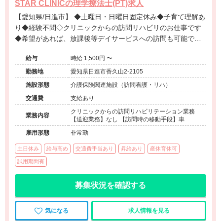
STAR CLINICの理学療法士(PT)求人
【愛知県/日進市】 ◆土曜日・日曜日固定休み◆子育て理解あ
り◆経験不問◇クリニックからの訪問リハビリのお仕事です
◆希望があれば、放課後等デイサービスへの訪問も可能です
◆小児だけでなく、高齢者など幅広い疾患の方を対応するた
給与
時給 1,500円 〜
め、これまでの経験を活かしたリハビリテーションが可能で
す◆名古屋市内もご自宅に近い先での訪問も可能です◆離職
勤務地
愛知県日進市香久山2-2105
率低い◆時期先の方でも応募可能です
施設形態
介護保険関連施設（訪問看護・リハ）
交通費
支給あり
クリニックからの訪問リハビリテーション業務
業務内容
【送迎業務】なし 【訪問時の移動手段】車
雇用形態
非常勤
土日休み
給与高め
交通費手当あり
昇給あり
産休育休可
試用期間有
募集状況を確認する
気になる
求人情報を見る