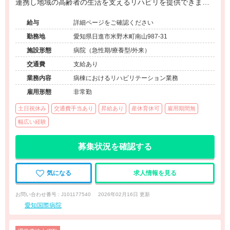
連携し地域の高齢者の生活を支えるリハビリを提供できます
◆歴史ある地域の病院◆住宅手当扶養手当有◆教育体制充実
給与
詳細ページをご確認ください
◆リハビリ職の募集です◆
勤務地
愛知県日進市米野木町南山987-31
施設形態
病院（急性期/療養型/外来）
交通費
支給あり
業務内容
病棟におけるリハビリテーション業務
雇用形態
非常勤
土日祝休み
交通費手当あり
昇給あり
産休育休可
雇用期間無
幅広い経験
募集状況を確認する
気になる
求人情報を見る
お問い合わせ番号 : J101177540
2026年02月16日 更新
愛知国際病院