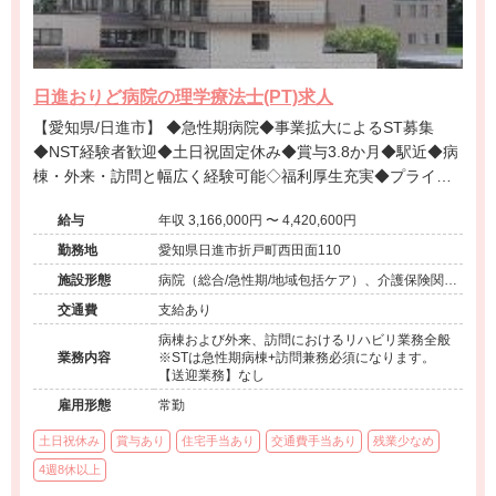
日進おりど病院の理学療法士(PT)求人
【愛知県/日進市】 ◆急性期病院◆事業拡大によるST募集
◆NST経験者歓迎◆土日祝固定休み◆賞与3.8か月◆駅近◆病
棟・外来・訪問と幅広く経験可能◇福利厚生充実◆プライベ
ート重視の方にオススメ！
給与
年収 3,166,000円 〜 4,420,600円
勤務地
愛知県日進市折戸町西田面110
施設形態
病院（総合/急性期/地域包括ケア）、介護保険関連
施設（訪問看護・リハ）、その他（地域包括）
交通費
支給あり
病棟および外来、訪問におけるリハビリ業務全般
業務内容
※STは急性期病棟+訪問兼務必須になります。
【送迎業務】なし
雇用形態
常勤
土日祝休み
賞与あり
住宅手当あり
交通費手当あり
残業少なめ
4週8休以上