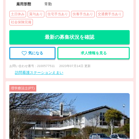
雇用形態
常勤
土日休み
賞与あり
住宅手当あり
扶養手当あり
交通費手当あり
社会保険完備
最新の募集状況を確認
気になる
求人情報を見る
お問い合わせ番号 : J100577511
2023年07月14日 更新
訪問看護ステーションえまい
理学療法士(PT)