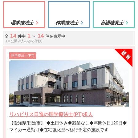
理学療法士
作業療法士
言語聴覚士
14
1
14
全
件中
～
件を表示中
(※公開求人のみの件数)
理学療法士(PT)
リハビリス日進の理学療法士(PT)求人
【愛知県/日進市】 ◆土日休み◆残業なし◆年間休日120日◆
マイカー通勤可◆在宅強化型へ移行予定の施設です