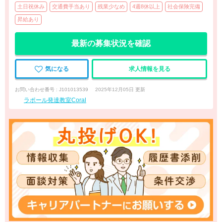
土日祝休み
交通費手当あり
残業少なめ
4週8休以上
社会保険完備
昇給あり
最新の募集状況を確認
気になる
求人情報を見る
お問い合わせ番号 : J101013539
2025年12月05日 更新
ラポール発達教室Coral