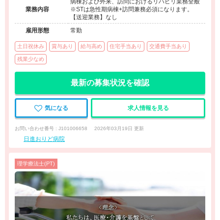
病棟および外来、訪問におけるリハビリ業務全般
業務内容
※STは急性期病棟+訪問兼務必須になります。
【送迎業務】なし
雇用形態
常勤
土日祝休み
賞与あり
給与高め
住宅手当あり
交通費手当あり
残業少なめ
最新の募集状況を確認
気になる
求人情報を見る
お問い合わせ番号 : J101006658
2026年03月19日 更新
日進おりど病院
理学療法士(PT)