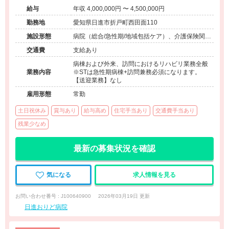
給与
年収 4,000,000円 〜 4,500,000円
勤務地
愛知県日進市折戸町西田面110
施設形態
病院（総合/急性期/地域包括ケア）、介護保険関連
施設（訪問看護・リハ）、その他（地域包括）
交通費
支給あり
病棟および外来、訪問におけるリハビリ業務全般
業務内容
※STは急性期病棟+訪問兼務必須になります。
【送迎業務】なし
雇用形態
常勤
土日祝休み
賞与あり
給与高め
住宅手当あり
交通費手当あり
残業少なめ
最新の募集状況を確認
気になる
求人情報を見る
お問い合わせ番号 : J100640900
2026年03月19日 更新
日進おりど病院