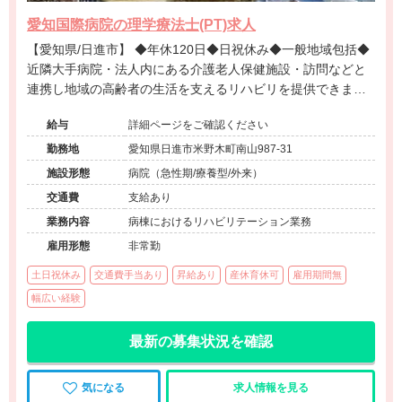
愛知国際病院の理学療法士(PT)求人
【愛知県/日進市】 ◆年休120日◆日祝休み◆一般地域包括◆
近隣大手病院・法人内にある介護老人保健施設・訪問などと
連携し地域の高齢者の生活を支えるリハビリを提供できます
◆歴史ある地域の病院◆住宅手当扶養手当有◆教育体制充実
給与
詳細ページをご確認ください
◆リハビリ職の募集です◆
勤務地
愛知県日進市米野木町南山987-31
施設形態
病院（急性期/療養型/外来）
交通費
支給あり
業務内容
病棟におけるリハビリテーション業務
雇用形態
非常勤
土日祝休み
交通費手当あり
昇給あり
産休育休可
雇用期間無
幅広い経験
最新の募集状況を確認
気になる
求人情報を見る