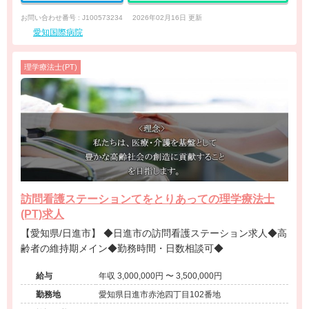
お問い合わせ番号 : J100573234
2026年02月16日 更新
愛知国際病院
理学療法士(PT)
訪問看護ステーションてをとりあっての理学療法士
(PT)求人
【愛知県/日進市】 ◆日進市の訪問看護ステーション求人◆高
齢者の維持期メイン◆勤務時間・日数相談可◆
給与
年収 3,000,000円 〜 3,500,000円
勤務地
愛知県日進市赤池四丁目102番地