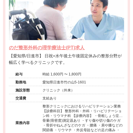
のだ整形外科の理学療法士(PT)求人
【愛知県/日進市】 日祝+水午後土午後固定休みの整形分野が
幅広く学べるクリニックです。
給与
時給 1,600円 〜 1,800円
勤務地
愛知県日進市竹の山5-1601
施設形態
クリニック（外来）
交通費
支給あり
整形クリニックにおけるリハビリテーション業務
【診療科目】 整形外科・外科・リハビリテーショ
ン科・リウマチ科 【診療内容】 ・骨粗しょう症…
骨量(骨密度)測定器あり ・すり傷や切り傷のケガ
業務内容
・骨折やねんざなどのケガ ・腰痛 ・肩や膝などの
関節痛 ・リウマチ ・外反母趾などの足の痛み ・