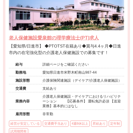
老人保健施設愛泉館の理学療法士(PT)求人
【愛知県/日進市】 ◆PTOTST在籍あり◆賞与4.4ヶ月◆日進
市内の在宅強化型の介護老人保健施設での募集です！
給与
詳細ページをご確認ください
勤務地
愛知県日進市米野木町南山987-44
施設形態
介護保険関連施設（デイケア/介護老人保健施設）
交通費
支給あり
介護老人保健施設・デイケアにおけるリハビリテ
業務内容
ーション 【応募条件】 運転免許必須 【送迎
業務】基本的にはなし
雇用形態
非常勤
経営が安定している
交通費手当あり
4週8休以上
昇給あり
定年制
試用期間有