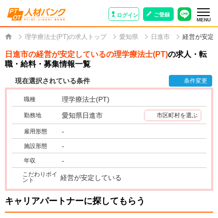
ご登録
ログイン
MENU
理学療法士(PT)の求人トップ
愛知県
日進市
経営が安定
日進市の経営が安定しているの理学療法士(PT)
の求人・転
職・給料・募集情報一覧
現在選択されている条件
条件変更
理学療法士(PT)
職種
愛知県日進市
勤務地
市区町村を選ぶ
-
雇用形態
-
施設形態
-
年収
こだわりポイ
経営が安定している
ント
キャリアパートナーに探してもらう