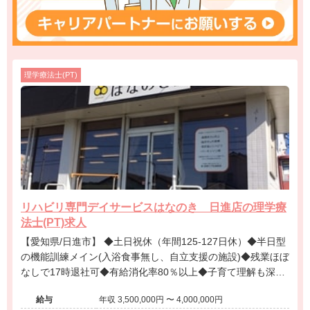
理学療法士(PT)
リハビリ専門デイサービスはなのき 日進店の理学療
法士(PT)求人
【愛知県/日進市】 ◆土日祝休（年間125-127日休）◆半日型
の機能訓練メイン(入浴食事無し、自立支援の施設)◆残業ほぼ
なしで17時退社可◆有給消化率80％以上◆子育て理解も深く
男性の育休取得率7割◆えるぼし認定◆20代の管理職登用実績
給与
年収 3,500,000円 〜 4,000,000円
多数◆愛知県をメインに全国的に50年以上右肩上がりで展開