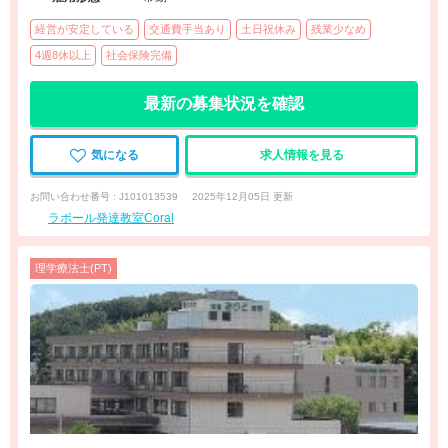
経営が安定している
交通費手当あり
土日祝休み
残業少なめ
4週8休以上
社会保険完備
最新の募集状況を確認
気になる
求人情報を見る
お問い合わせ番号 : J101013539
2025年12月05日 更新
ラポール発達教室Coral
理学療法士(PT)