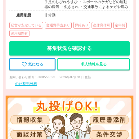
手足のしびれやまひ ・スポーツのケガなどの運動
器の病気 ・虫さされ ・交通事故によるケガや痛み
雇用形態
非常勤
経営が安定している
交通費手当あり
昇給あり
産休育休可
定年制
試用期間有
募集状況を確認する
気になる
求人情報を見る
お問い合わせ番号 : J100550623
2026年07月31日 更新
のだ整形外科