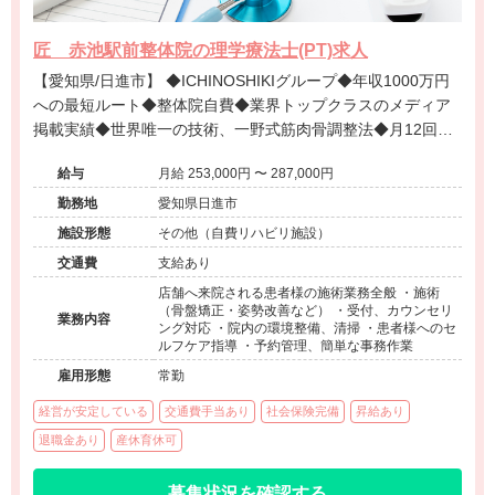
匠 赤池駅前整体院の理学療法士(PT)求人
【愛知県/日進市】 ◆ICHINOSHIKIグループ◆年収1000万円
への最短ルート◆整体院自費◆業界トップクラスのメディア
掲載実績◆世界唯一の技術、一野式筋肉骨調整法◆月12回の
充実した研修制度◆営業時間内の研修で安心◆インセンティ
給与
月給 253,000円 〜 287,000円
ブ制度あり◆独立開業支援あり◆海外展開も視野に入れた成
長企業でプロフェッショナルを目指せる環境です。
勤務地
愛知県日進市
施設形態
その他（自費リハビリ施設）
交通費
支給あり
店舗へ来院される患者様の施術業務全般 ・施術
（骨盤矯正・姿勢改善など） ・受付、カウンセリ
業務内容
ング対応 ・院内の環境整備、清掃 ・患者様へのセ
ルフケア指導 ・予約管理、簡単な事務作業
雇用形態
常勤
経営が安定している
交通費手当あり
社会保険完備
昇給あり
退職金あり
産休育休可
募集状況を確認する