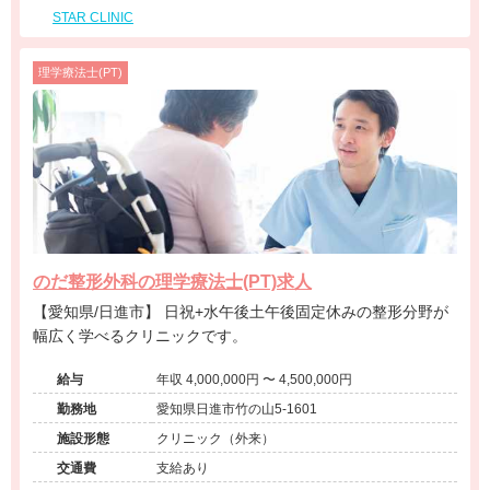
STAR CLINIC
理学療法士(PT)
のだ整形外科の理学療法士(PT)求人
【愛知県/日進市】 日祝+水午後土午後固定休みの整形分野が
幅広く学べるクリニックです。
給与
年収 4,000,000円 〜 4,500,000円
勤務地
愛知県日進市竹の山5-1601
施設形態
クリニック（外来）
交通費
支給あり