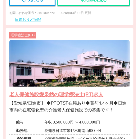
気になる
求人情報を見る
お問い合わせ番号 : J101006658
2026年03月19日 更新
日進おりど病院
理学療法士(PT)
老人保健施設愛泉館の理学療法士(PT)求人
【愛知県/日進市】 ◆PTOTST在籍あり◆賞与4.4ヶ月◆日進
市内の在宅強化型の介護老人保健施設での募集です！
給与
年収 3,500,000円 〜 4,000,000円
勤務地
愛知県日進市米野木町南山987-44