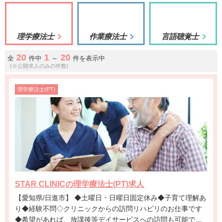
理学療法士
作業療法士
言語聴覚士
20
1
20
全
件中
～
件を表示中
(※公開求人のみの件数)
理学療法士(PT)
STAR CLINICの理学療法士(PT)求人
【愛知県/日進市】 ◆土曜日・日曜日固定休み◆子育て理解あ
り◆経験不問◇クリニックからの訪問リハビリのお仕事です
◆希望があれば、放課後等デイサービスへの訪問も可能です