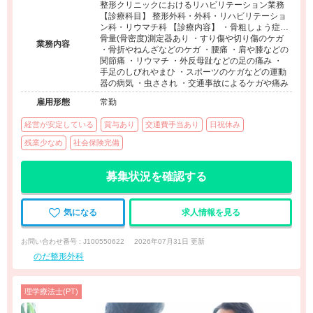
整形クリニックにおけるリハビリテーション業務
【診療科目】 整形外科・外科・リハビリテーショ
ン科・リウマチ科 【診療内容】 ・骨粗しょう症…
骨量(骨密度)測定器あり ・すり傷や切り傷のケガ
業務内容
・骨折やねんざなどのケガ ・腰痛 ・肩や膝などの
関節痛 ・リウマチ ・外反母趾などの足の痛み ・
手足のしびれやまひ ・スポーツのケガなどの運動
器の病気 ・虫さされ ・交通事故によるケガや痛み
雇用形態
常勤
経営が安定している
賞与あり
交通費手当あり
日祝休み
残業少なめ
社会保険完備
募集状況を確認する
気になる
求人情報を見る
お問い合わせ番号 : J100550622
2026年07月31日 更新
のだ整形外科
理学療法士(PT)