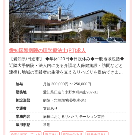
愛知国際病院の理学療法士(PT)求人
【愛知県/日進市】 ◆年休120日◆日祝休み◆一般地域包括◆
近隣大手病院・法人内にある介護老人保健施設・訪問などと
連携し地域の高齢者の生活を支えるリハビリを提供できます
◆歴史ある地域の病院◆住宅手当扶養手当有◆教育体制充実
給与
月給 200,000円 〜 250,000円
◆リハビリ職の募集です◆
勤務地
愛知県日進市米野木町南山987-31
施設形態
病院（急性期/療養型/外来）
交通費
支給あり
業務内容
病棟におけるリハビリテーション業務
雇用形態
常勤
経営が安定している
賞与あり
住宅手当あり
扶養手当あり