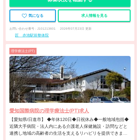
気になる
求人情報を見る
お問い合わせ番号 : J101213601
2026年07月23日 更新
匠 赤池駅前整体院
理学療法士(PT)
愛知国際病院の理学療法士(PT)求人
【愛知県/日進市】 ◆年休120日◆日祝休み◆一般地域包括◆
近隣大手病院・法人内にある介護老人保健施設・訪問などと
連携し地域の高齢者の生活を支えるリハビリを提供できます