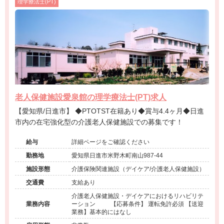
理学療法士(PT)
老人保健施設愛泉館の理学療法士(PT)求人
【愛知県/日進市】 ◆PTOTST在籍あり◆賞与4.4ヶ月◆日進
市内の在宅強化型の介護老人保健施設での募集です！
給与
詳細ページをご確認ください
勤務地
愛知県日進市米野木町南山987-44
施設形態
介護保険関連施設（デイケア/介護老人保健施設）
交通費
支給あり
介護老人保健施設・デイケアにおけるリハビリテ
業務内容
ーション 【応募条件】 運転免許必須 【送迎
業務】基本的にはなし