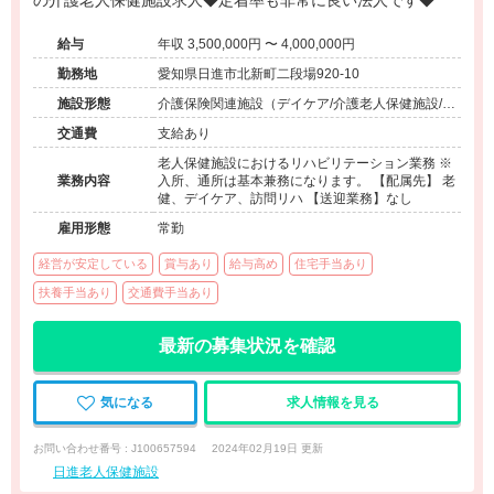
の介護老人保健施設求人◆定着率も非常に良い法人です◆
給与
年収 3,500,000円 〜 4,000,000円
勤務地
愛知県日進市北新町二段場920-10
施設形態
介護保険関連施設（デイケア/介護老人保健施設/訪
問看護・リハ）
交通費
支給あり
老人保健施設におけるリハビリテーション業務 ※
業務内容
入所、通所は基本兼務になります。 【配属先】 老
健、デイケア、訪問リハ 【送迎業務】なし
雇用形態
常勤
経営が安定している
賞与あり
給与高め
住宅手当あり
扶養手当あり
交通費手当あり
最新の募集状況を確認
気になる
求人情報を見る
お問い合わせ番号 : J100657594
2024年02月19日 更新
日進老人保健施設