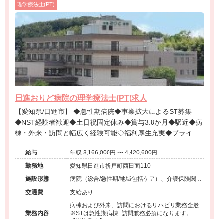
理学療法士(PT)
日進おりど病院の理学療法士(PT)求人
【愛知県/日進市】 ◆急性期病院◆事業拡大によるST募集
◆NST経験者歓迎◆土日祝固定休み◆賞与3.8か月◆駅近◆病
棟・外来・訪問と幅広く経験可能◇福利厚生充実◆プライベ
ート重視の方にオススメ！
給与
年収 3,166,000円 〜 4,420,600円
勤務地
愛知県日進市折戸町西田面110
施設形態
病院（総合/急性期/地域包括ケア）、介護保険関連
施設（訪問看護・リハ）、その他（地域包括）
交通費
支給あり
病棟および外来、訪問におけるリハビリ業務全般
業務内容
※STは急性期病棟+訪問兼務必須になります。