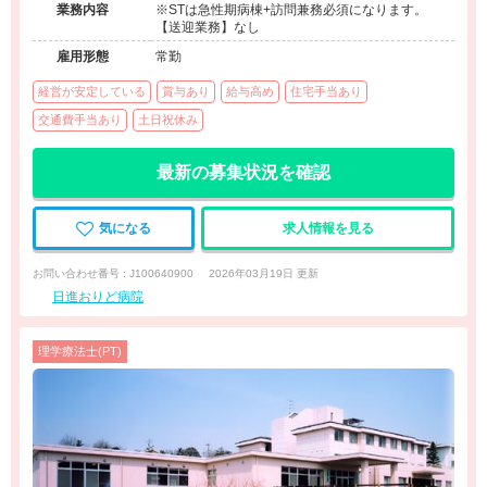
業務内容
※STは急性期病棟+訪問兼務必須になります。
【送迎業務】なし
雇用形態
常勤
経営が安定している
賞与あり
給与高め
住宅手当あり
交通費手当あり
土日祝休み
最新の募集状況を確認
気になる
求人情報を見る
お問い合わせ番号 : J100640900
2026年03月19日 更新
日進おりど病院
理学療法士(PT)