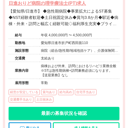
日進おりど病院の理学療法士(PT)求人
【愛知県/日進市】 ◆急性期病院◆事業拡大によるST募集
◆NST経験者歓迎◆土日祝固定休み◆賞与3.8か月◆駅近◆病
棟・外来・訪問と幅広く経験可能◇福利厚生充実◆プライベ
ート重視の方にオススメ！
給与
年収 4,000,000円 〜 4,500,000円
勤務地
愛知県日進市折戸町西田面110
施設形態
病院（総合/急性期/地域包括ケア）、介護保険関連
施設（訪問看護・リハ）、その他（地域包括）
交通費
支給あり
病棟および外来、訪問におけるリハビリ業務全般
業務内容
※STは急性期病棟+訪問兼務必須になります。
【送迎業務】なし
雇用形態
常勤
経営が安定している
賞与あり
給与高め
住宅手当あり
交通費手当あり
土日祝休み
最新の募集状況を確認