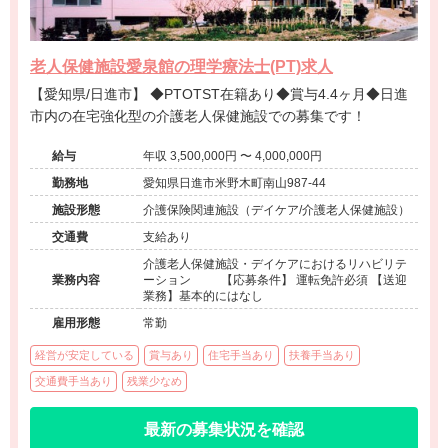
老人保健施設愛泉館の理学療法士(PT)求人
【愛知県/日進市】 ◆PTOTST在籍あり◆賞与4.4ヶ月◆日進
市内の在宅強化型の介護老人保健施設での募集です！
給与
年収 3,500,000円 〜 4,000,000円
勤務地
愛知県日進市米野木町南山987-44
施設形態
介護保険関連施設（デイケア/介護老人保健施設）
交通費
支給あり
介護老人保健施設・デイケアにおけるリハビリテ
業務内容
ーション 【応募条件】 運転免許必須 【送迎
業務】基本的にはなし
雇用形態
常勤
経営が安定している
賞与あり
住宅手当あり
扶養手当あり
交通費手当あり
残業少なめ
最新の募集状況を確認