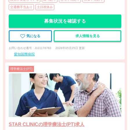
交通費手当あり
土日祝休み
募集状況を確認する
気になる
求人情報を見る
お問い合わせ番号 : J101176783
2026年05月25日 更新
愛知国際病院
理学療法士(PT)
STAR CLINICの理学療法士(PT)求人