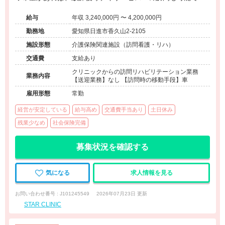
◆小児だけでなく、高齢者など幅広い疾患の方を対応するた
給与
年収 3,240,000円 〜 4,200,000円
め、これまでの経験を活かしたリハビリテーションが可能で
す◆名古屋市内もご自宅に近い先での訪問も可能です◆離職
勤務地
愛知県日進市香久山2-2105
率低い◆時期先の方でも応募可能です
施設形態
介護保険関連施設（訪問看護・リハ）
交通費
支給あり
クリニックからの訪問リハビリテーション業務
業務内容
【送迎業務】なし 【訪問時の移動手段】車
雇用形態
常勤
経営が安定している
給与高め
交通費手当あり
土日休み
残業少なめ
社会保険完備
募集状況を確認する
気になる
求人情報を見る
お問い合わせ番号 : J101245549
2026年07月23日 更新
STAR CLINIC