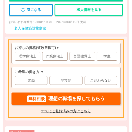
気になる
求人情報を見る
お問い合わせ番号 : J100551170
2026年03月19日 更新
老人保健施設愛泉館
お持ちの資格
(複数選択可)
▼
理学療法士
作業療法士
言語聴覚士
学生
ご希望の働き方 ▼
常勤
非常勤
こだわらない
理想の職場を探してもらう
無料相談
すでにご登録済みの方はこちら