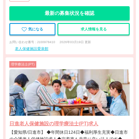
最新の募集状況を確認
気になる
求人情報を見る
お問い合わせ番号 : J100978410
2026年03月19日 更新
老人保健施設愛泉館
理学療法士(PT)
日進老人保健施設の理学療法士(PT)求人
【愛知県/日進市】 ◆年間休日124日◆福利厚生充実◆日進市