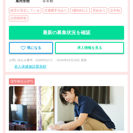
雇用形態
非常勤
経営が安定している
交通費手当あり
4週8休以上
昇給あり
定年制
試用期間有
最新の募集状況を確認
気になる
求人情報を見る
お問い合わせ番号 : J100551171
2026年03月19日 更新
老人保健施設愛泉館
理学療法士(PT)