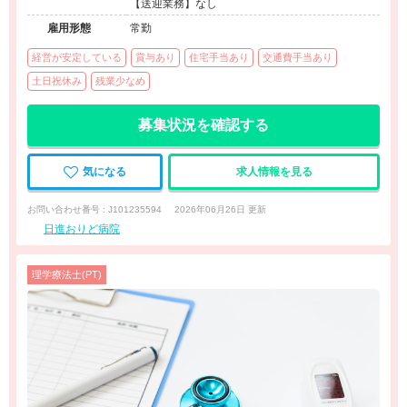
【送迎業務】なし
雇用形態
常勤
経営が安定している
賞与あり
住宅手当あり
交通費手当あり
土日祝休み
残業少なめ
募集状況を確認する
気になる
求人情報を見る
お問い合わせ番号 : J101235594
2026年06月26日 更新
日進おりど病院
理学療法士(PT)