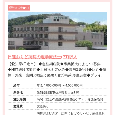
理学療法士(PT)
日進おりど病院の理学療法士(PT)求人
【愛知県/日進市】 ◆急性期病院◆事業拡大によるST募集
◆NST経験者歓迎◆土日祝固定休み◆賞与3.8か月◆駅近◆病
棟・外来・訪問と幅広く経験可能◇福利厚生充実◆プライベ
ート重視の方にオススメ！
給与
年収 4,000,000円 〜 4,500,000円
勤務地
愛知県日進市折戸町西田面110
施設形態
病院（総合/急性期/地域包括ケア）、介護保険関連
施設（訪問看護・リハ）、その他（地域包括）
交通費
支給あり
病棟および外来、訪問におけるリハビリ業務全般