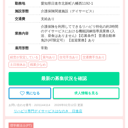
を続ける大手安定法人で働くリハビリ特化型デイサービス◆
勤務地
愛知県日進市北新町八幡西1192-1
施設形態
介護保険関連施設（デイサービス）
交通費
支給あり
介護保険を利用してできるリハビリ特化の約3時間
のデイサービスにおける機能訓練指導員業務 (入
業務内容
浴、昼食はありません) 【応募条件】 普通自動車
免許(AT限定可） 【送迎業務】あり
雇用形態
常勤
経営が安定している
賞与あり
住宅手当あり
交通費手当あり
土日祝休み
残業少なめ
最新の募集状況を確認
気になる
求人情報を見る
お問い合わせ番号 : J101144114
2026年02月12日 更新
リハビリ専門デイサービスはなのき 日進店
理学療法士(PT)