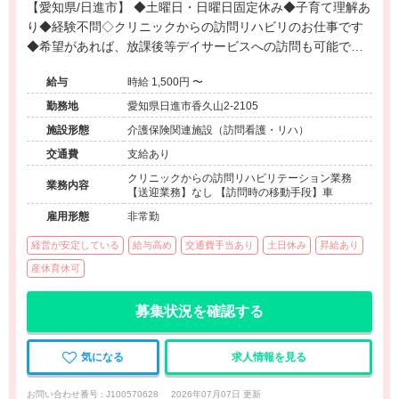
【愛知県/日進市】 ◆土曜日・日曜日固定休み◆子育て理解あ
り◆経験不問◇クリニックからの訪問リハビリのお仕事です
◆希望があれば、放課後等デイサービスへの訪問も可能です
◆小児だけでなく、高齢者など幅広い疾患の方を対応するた
給与
時給 1,500円 〜
め、これまでの経験を活かしたリハビリテーションが可能で
す◆名古屋市内もご自宅に近い先での訪問も可能です◆離職
勤務地
愛知県日進市香久山2-2105
率低い◆時期先の方でも応募可能です
施設形態
介護保険関連施設（訪問看護・リハ）
交通費
支給あり
クリニックからの訪問リハビリテーション業務
業務内容
【送迎業務】なし 【訪問時の移動手段】車
雇用形態
非常勤
経営が安定している
給与高め
交通費手当あり
土日休み
昇給あり
産休育休可
募集状況を確認する
気になる
求人情報を見る
お問い合わせ番号 : J100570628
2026年07月07日 更新