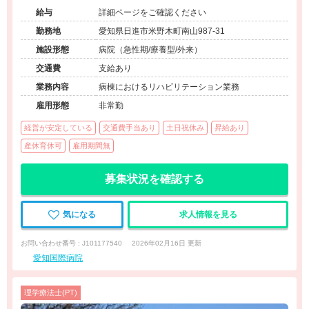
◆歴史ある地域の病院◆住宅手当扶養手当有◆教育体制充実
給与
詳細ページをご確認ください
◆リハビリ職の募集です◆
勤務地
愛知県日進市米野木町南山987-31
施設形態
病院（急性期/療養型/外来）
交通費
支給あり
業務内容
病棟におけるリハビリテーション業務
雇用形態
非常勤
経営が安定している
交通費手当あり
土日祝休み
昇給あり
産休育休可
雇用期間無
募集状況を確認する
気になる
求人情報を見る
お問い合わせ番号 : J101177540
2026年02月16日 更新
愛知国際病院
理学療法士(PT)