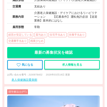
施設形態
介護保険関連施設（デイケア/介護老人保健施設）
交通費
支給あり
介護老人保健施設・デイケアにおけるリハビリテ
業務内容
ーション 【応募条件】 運転免許必須 【送迎
業務】基本的にはなし
雇用形態
常勤
経営が安定している
賞与あり
住宅手当あり
扶養手当あり
交通費手当あり
残業少なめ
最新の募集状況を確認
気になる
求人情報を見る
お問い合わせ番号 : J100978402
2026年03月19日 更新
老人保健施設愛泉館
理学療法士(PT)