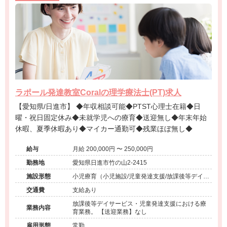
ラポール発達教室Coralの理学療法士(PT)求人
【愛知県/日進市】 ◆年収相談可能◆PTST心理士在籍◆日
曜・祝日固定休み◆未就学児への療育◆送迎無し◆年末年始
休暇、夏季休暇あり◆マイカー通勤可◆残業ほぼ無し◆
給与
月給 200,000円 〜 250,000円
勤務地
愛知県日進市竹の山2-2415
施設形態
小児療育（小児施設/児童発達支援/放課後等デイサ
ービス）
交通費
支給あり
放課後等デイサービス・児童発達支援における療
業務内容
育業務。 【送迎業務】なし
雇用形態
常勤