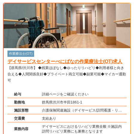
作業療法士(OT)
デイサービスセンターべにばなの作業療法士(OT)求人
【群馬県/渋川市】 ◆残業ほぼなし◆ゆったりリハビリ◆利用者様と向き
合える◆人間関係良好◆プライベート両立可能◆副業可能◆マイカー通勤
可
給与
詳細ページをご確認ください
勤務地
群馬県渋川市半田1861-1
施設形態
介護保険関連施設（デイサービス/訪問看護・リ
ハ）
交通費
支給あり
デイサービスにおけるリハビリ業務全般 ※施設内
業務内容
訪問リハビリ業務にも兼務となります