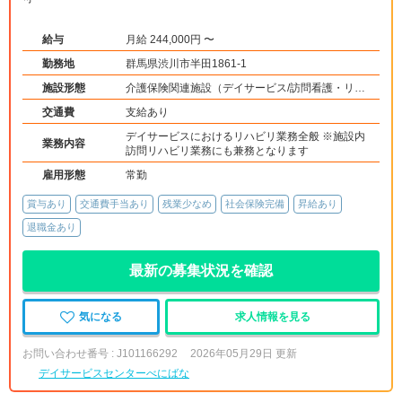
給与
月給 244,000円 〜
勤務地
群馬県渋川市半田1861-1
施設形態
介護保険関連施設（デイサービス/訪問看護・リ
ハ）
交通費
支給あり
デイサービスにおけるリハビリ業務全般 ※施設内
業務内容
訪問リハビリ業務にも兼務となります
雇用形態
常勤
賞与あり
交通費手当あり
残業少なめ
社会保険完備
昇給あり
退職金あり
最新の募集状況を確認
気になる
求人情報を見る
お問い合わせ番号 : J101166292
2026年05月29日 更新
デイサービスセンターべにばな