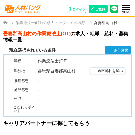
ご登録
ログイン
MENU
作業療法士(OT)の求人トップ
群馬県
吾妻郡高山村
吾妻郡高山村の作業療法士(OT)
の求人・転職・給料・募集
情報一覧
現在選択されている条件
条件変更
作業療法士(OT)
職種
群馬県吾妻郡高山村
勤務地
市区町村を選ぶ
-
雇用形態
-
施設形態
-
年収
こだわりポイ
-
ント
キャリアパートナーに探してもらう