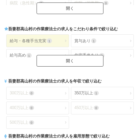
病院（急性期）
病院（回復期）
0
0
病院（療養型）
病院（ケアミックス）
0
0
吾妻郡高山村
の作業療法士の求人をこだわり条件で絞り込む
病院（外来）
病院（精神科）
0
0
給与・各種手当充実
賞与あり
1
1
病院(地域包括ケア)
クリニック全て
0
0
給与高め
住宅手当あり
1
1
クリニック（外来）
クリニック（病棟）
0
0
扶養手当あり
交通費手当あり
1
1
クリニック(精神科)
介護保険関連施設
0
1
吾妻郡高山村
の作業療法士の求人を年収で絞り込む
就業時間・休日が魅力
土日休み
1
0
デイケア(精神科)
デイケア
0
1
300万以上
350万以上
0
1
日祝休み
土日祝休み
0
0
デイサービス
訪問看護・リハ
0
0
400万以上
450万以上
0
0
残業少なめ
年間休日110日以上
1
1
介護老人保健施設
特別養護老人ホーム
1
0
500万以上
0
年間休日120日以上
4週8休以上
0
1
サービス付き高齢者向け住
吾妻郡高山村
の作業療法士の求人を雇用形態で絞り込む
有料老人ホーム
0
0