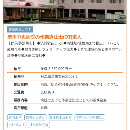
作業療法士(OT)
渋川中央病院の作業療法士(OT)求人
【群馬県/渋川市】 ◆渋川駅徒歩5分◆急性期-慢性期まで幅広いリハビリ
経験可能◆教育体制とフォローアップ充実◆子育て理解のある働きやすい
環境◆地域医療に貢献◆
給与
年収 3,220,000円 〜
勤務地
群馬県渋川市石原508-1
施設形態
病院（総合/急性期/回復期/療養型/ケアミックス/外
来）、介護保険関連施設（デイケア/訪問看護・リ
交通費
支給あり
ハ）
業務内容
病院における作業療法士としての業務全般
雇用形態
常勤
賞与あり
扶養手当あり
交通費手当あり
年間休日120日以上
4週8休以上
社会保険完備