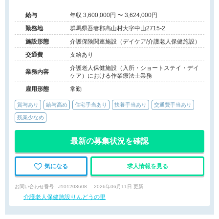
給与
年収 3,600,000円 〜 3,624,000円
勤務地
群馬県吾妻郡高山村大字中山2715-2
施設形態
介護保険関連施設（デイケア/介護老人保健施設）
交通費
支給あり
介護老人保健施設（入所・ショートステイ・デイ
業務内容
ケア）における作業療法士業務
雇用形態
常勤
賞与あり
給与高め
住宅手当あり
扶養手当あり
交通費手当あり
残業少なめ
最新の募集状況を確認
気になる
求人情報を見る
お問い合わせ番号 : J101203608
2026年06月11日 更新
介護老人保健施設りんどうの里