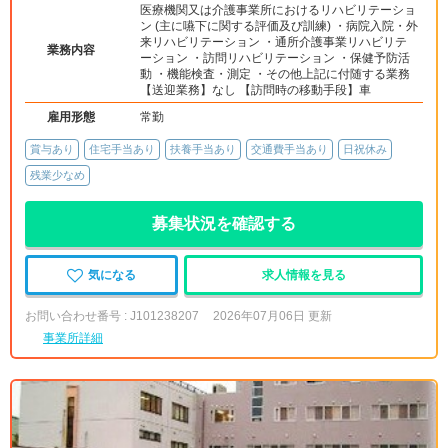
医療機関又は介護事業所におけるリハビリテーショ
ン (主に嚥下に関する評価及び訓練) ・病院入院・外
来リハビリテーション ・通所介護事業リハビリテ
業務内容
ーション ・訪問リハビリテーション ・保健予防活
動 ・機能検査・測定 ・その他上記に付随する業務
【送迎業務】なし 【訪問時の移動手段】車
雇用形態
常勤
賞与あり
住宅手当あり
扶養手当あり
交通費手当あり
日祝休み
残業少なめ
募集状況を確認する
気になる
求人情報を見る
お問い合わせ番号 : J101238207
2026年07月06日 更新
事業所詳細