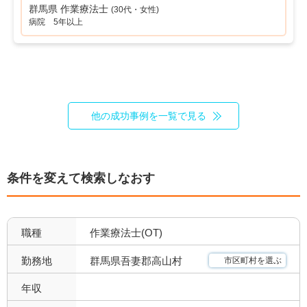
群馬県 作業療法士
(30代・女性)
管理職募集
病院 5年以上
0
他の成功事例を一覧で見る
条件を変えて検索しなおす
職種
作業療法士(OT)
群馬県吾妻郡高山村
勤務地
市区町村を選ぶ
年収