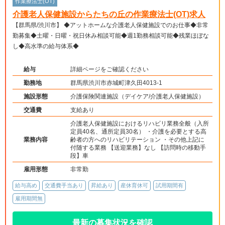
作業療法士(OT)
介護老人保健施設からたちの丘の作業療法士(OT)求人
【群馬県/渋川市】 ◆アットホームな介護老人保健施設でのお仕事◆非常
勤募集◆土曜・日曜・祝日休み相談可能◆週1勤務相談可能◆残業ほぼな
し◆高水準の給与体系◆
給与
詳細ページをご確認ください
勤務地
群馬県渋川市赤城町津久田4013-1
施設形態
介護保険関連施設（デイケア/介護老人保健施設）
交通費
支給あり
介護老人保健施設におけるリハビリ業務全般（入所
定員40名、通所定員30名） ・介護を必要とする高
業務内容
齢者の方へのリハビリテーション ・その他上記に
付随する業務 【送迎業務】なし 【訪問時の移動手
段】車
雇用形態
非常勤
給与高め
交通費手当あり
昇給あり
産休育休可
試用期間有
雇用期間無
最新の募集状況を確認