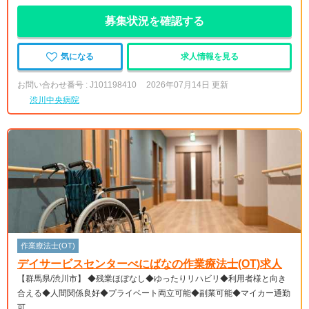
募集状況を確認する
気になる
求人情報を見る
お問い合わせ番号 : J101198410
2026年07月14日 更新
渋川中央病院
作業療法士(OT)
デイサービスセンターべにばなの作業療法士(OT)求人
【群馬県/渋川市】 ◆残業ほぼなし◆ゆったりリハビリ◆利用者様と向き
合える◆人間関係良好◆プライベート両立可能◆副業可能◆マイカー通勤
可