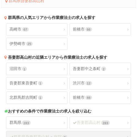
群馬県吾妻郡高山村
群馬県
の人気エリアから作業療法士の求人を探す
高崎市
前橋市
67
66
伊勢崎市
25
吾妻郡高山村
の近隣エリアから作業療法士の求人を探す
沼田市
吾妻郡中之条町
1
2
吾妻郡東吾妻町
渋川市
1
12
北群馬郡吉岡町
前橋市
1
66
おすすめの条件で作業療法士の求人を絞り込む
群馬県
吾妻郡高山村
283
283
群馬県吾妻郡高山村 x 病院