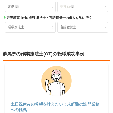
宅
福利厚生充実
社会保険完備
1
1
常勤
非常勤
1
0
ショートステイ
小規模多機能
0
0
昇給あり
退職金あり
1
1
吾妻郡高山村
の理学療法士・言語聴覚士の求人を見に行く
小児療育
小児施設
0
0
託児所あり
産休育休可
0
1
理学療法士
言語聴覚士
児童発達支援
放課後等デイサービス
0
0
寮あり
定年制
0
1
障害者施設
自費リハビリ施設
0
0
試用期間有
雇用期間無
1
1
群馬県の作業療法士(OT)の転職成功事例
職場環境充実
幅広い経験
1
0
未経験歓迎
教育充実
1
0
新卒可
駅orバス停近い
1
1
車通勤可
転居のサポート充実
1
0
土日祝休みの希望を叶えたい！未経験の訪問業務
リハスタッフ複数在籍
経営が安定している
への挑戦
1
0