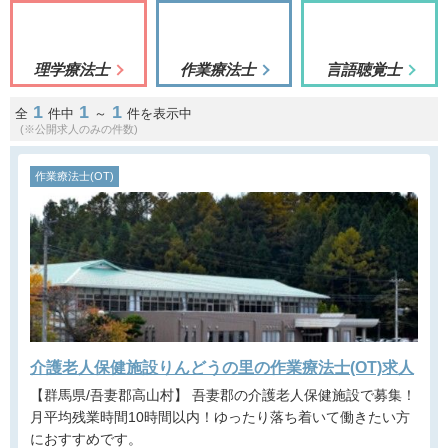
理学療法士
作業療法士
言語聴覚士
1
1
1
全
件中
～
件を表示中
(※公開求人のみの件数)
作業療法士(OT)
介護老人保健施設りんどうの里の作業療法士(OT)求人
【群馬県/吾妻郡高山村】 吾妻郡の介護老人保健施設で募集！
月平均残業時間10時間以内！ゆったり落ち着いて働きたい方
におすすめです。