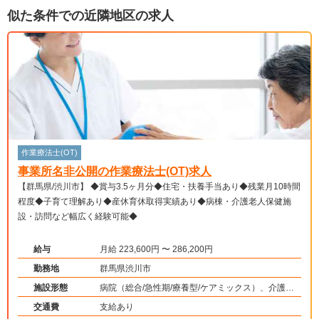
似た条件での近隣地区の求人
作業療法士(OT)
事業所名非公開の作業療法士(OT)求人
【群馬県/渋川市】 ◆賞与3.5ヶ月分◆住宅・扶養手当あり◆残業月10時間
程度◆子育て理解あり◆産休育休取得実績あり◆病棟・介護老人保健施
設・訪問など幅広く経験可能◆
給与
月給 223,600円 〜 286,200円
勤務地
群馬県渋川市
施設形態
病院（総合/急性期/療養型/ケアミックス）、介護保
険関連施設（介護老人保健施設/訪問看護・リハ）
交通費
支給あり