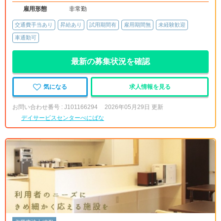
雇用形態
非常勤
交通費手当あり
昇給あり
試用期間有
雇用期間無
未経験歓迎
車通勤可
最新の募集状況を確認
気になる
求人情報を見る
お問い合わせ番号 : J101166294
2026年05月29日 更新
デイサービスセンターべにばな