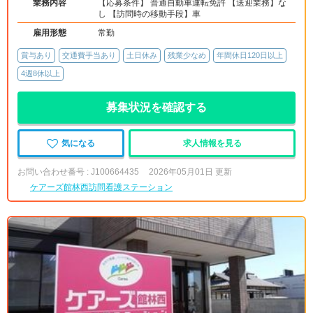
業務内容
【応募条件】 普通自動車運転免許 【送迎業務】な
し 【訪問時の移動手段】車
雇用形態
常勤
賞与あり
交通費手当あり
土日休み
残業少なめ
年間休日120日以上
4週8休以上
募集状況を確認する
気になる
求人情報を見る
お問い合わせ番号 : J100664435
2026年05月01日 更新
ケアーズ館林西訪問看護ステーション