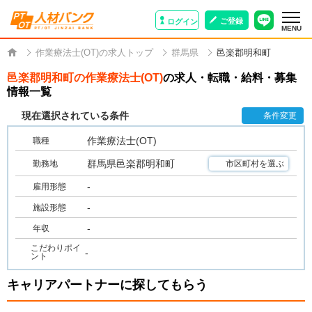
ご登録
ログイン
MENU
作業療法士(OT)の求人トップ
群馬県
邑楽郡明和町
邑楽郡明和町の作業療法士(OT)
の求人・転職・給料・募集
情報一覧
現在選択されている条件
条件変更
作業療法士(OT)
職種
群馬県邑楽郡明和町
勤務地
市区町村を選ぶ
-
雇用形態
-
施設形態
-
年収
こだわりポイ
-
ント
キャリアパートナーに探してもらう