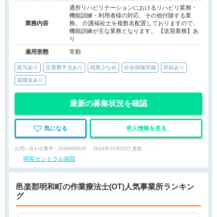
通所リハビリテーションにおけるリハビリ業務・
機能訓練・利用者様の対応、その他付随する業
業務内容
務。 介護福祉士を複数名配置しておりますので、
機能訓練が主な業務となります。 【送迎業務】あ
り
雇用形態
常勤
賞与あり
交通費手当あり
残業少なめ
社会保険完備
昇給あり
退職金あり
最新の募集状況を確認
気になる
求人情報を見る
お問い合わせ番号 : J100955026
2024年10月02日 更新
明和セントラル病院
邑楽郡明和町の作業療法士(OT)人気事業所ランキン
グ