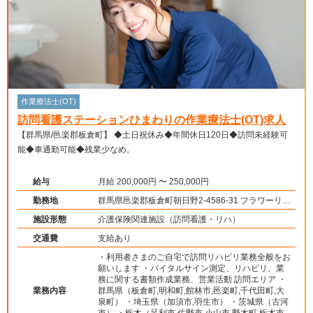
作業療法士(OT)
訪問看護ステーションひまわりの作業療法士(OT)求人
【群馬県/邑楽郡板倉町】 ◆土日祝休み◆年間休日120日◆訪問未経験可
能◆車通勤可能◆残業少なめ。
給与
月給 200,000円 〜 250,000円
勤務地
群馬県邑楽郡板倉町朝日野2-4586-31 フラワーリー
フ101号室
施設形態
介護保険関連施設（訪問看護・リハ）
交通費
支給あり
・利用者さまのご自宅で訪問リハビリ業務全般をお
願いします ・バイタルサイン測定、リハビリ、業
務に関する書類作成業務、営業活動 訪問エリア ・
業務内容
群馬県（板倉町,明和町,館林市,邑楽町,千代田町,大
泉町） ・埼玉県（加須市,羽生市） ・茨城県（古河