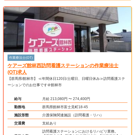
作業療法士(OT)
ケアーズ館林西訪問看護ステーションの作業療法士
(OT)求人
【群馬県/館林市】 ≪年間休日120日/土曜日、日曜日休み≫訪問看護ステ
ーションでのお仕事です＠館林市
給与
月給 213,080円 〜 274,400円
勤務地
群馬県館林市富士見町18-45
施設形態
介護保険関連施設（訪問看護・リハ）
交通費
支給あり
訪問看護ステーションにおけるリハビリ業務。