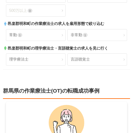
残業少なめ
年間休日110日以上
1
0
介護老人保健施設
特別養護老人ホーム
0
0
500万以上
0
年間休日120日以上
4週8休以上
0
0
サービス付き高齢者向け住
邑楽郡明和町
の作業療法士の求人を雇用形態で絞り込む
有料老人ホーム
0
0
宅
福利厚生充実
社会保険完備
2
1
常勤
非常勤
1
1
ショートステイ
小規模多機能
0
0
昇給あり
退職金あり
2
1
邑楽郡明和町
の理学療法士・言語聴覚士の求人を見に行く
小児療育
小児施設
0
0
託児所あり
産休育休可
0
0
理学療法士
言語聴覚士
児童発達支援
放課後等デイサービス
0
0
寮あり
定年制
0
2
障害者施設
自費リハビリ施設
0
0
試用期間有
雇用期間無
0
2
群馬県の作業療法士(OT)の転職成功事例
職場環境充実
幅広い経験
2
0
未経験歓迎
教育充実
0
0
新卒可
駅orバス停近い
0
2