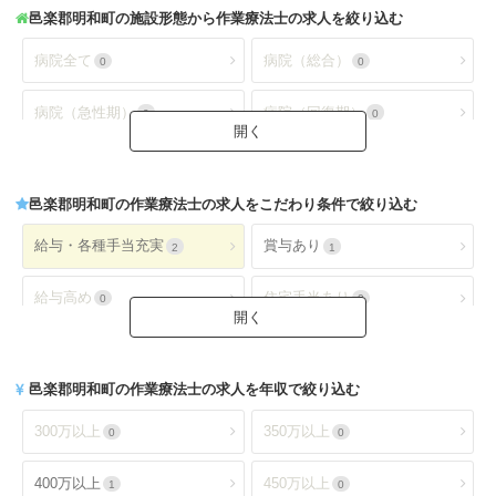
邑楽郡明和町
の施設形態から作業療法士の求人を絞り込む
病院全て
病院（総合）
0
0
病院（急性期）
病院（回復期）
0
0
病院（療養型）
病院（ケアミックス）
0
0
邑楽郡明和町
の作業療法士の求人をこだわり条件で絞り込む
病院（外来）
病院（精神科）
0
0
給与・各種手当充実
賞与あり
2
1
病院(地域包括ケア)
クリニック全て
0
0
給与高め
住宅手当あり
0
0
クリニック（外来）
クリニック（病棟）
0
0
扶養手当あり
交通費手当あり
0
2
クリニック(精神科)
介護保険関連施設
0
2
邑楽郡明和町
の作業療法士の求人を年収で絞り込む
就業時間・休日が魅力
土日休み
1
0
デイケア(精神科)
デイケア
0
2
300万以上
350万以上
0
0
日祝休み
土日祝休み
0
0
デイサービス
訪問看護・リハ
0
0
400万以上
450万以上
1
0