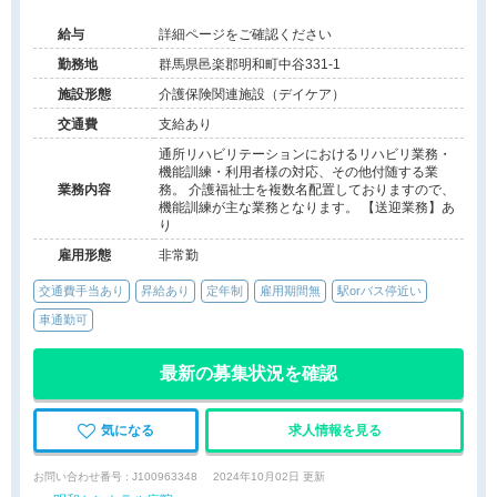
リハビリ業務です＠邑楽郡
給与
詳細ページをご確認ください
勤務地
群馬県邑楽郡明和町中谷331-1
施設形態
介護保険関連施設（デイケア）
交通費
支給あり
通所リハビリテーションにおけるリハビリ業務・
機能訓練・利用者様の対応、その他付随する業
業務内容
務。 介護福祉士を複数名配置しておりますので、
機能訓練が主な業務となります。 【送迎業務】あ
り
雇用形態
非常勤
交通費手当あり
昇給あり
定年制
雇用期間無
駅orバス停近い
車通勤可
最新の募集状況を確認
気になる
求人情報を見る
お問い合わせ番号 : J100963348
2024年10月02日 更新