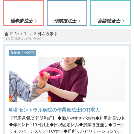
理学療法士
作業療法士
言語聴覚士
2
1
2
全
件中
～
件を表示中
(※公開求人のみの件数)
作業療法士(OT)
明和セントラル病院の作業療法士(OT)求人
【群馬県/邑楽郡明和町】 ◆働きやすさが魅力◆利用定員30名
◆年間休日110日以上◆日祝固定休み◆残業ほぼ無し◆ワーク
ライフバランスがとりやすい◆通所リハビリテーションでの