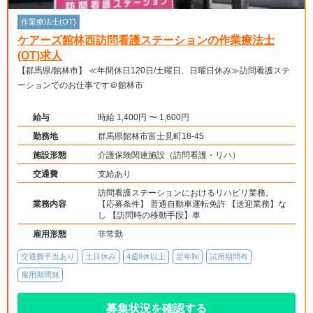
作業療法士(OT)
ケアーズ館林西訪問看護ステーションの作業療法士
(OT)求人
【群馬県/館林市】 ≪年間休日120日/土曜日、日曜日休み≫訪問看護ステ
ーションでのお仕事です＠館林市
給与
時給 1,400円 〜 1,600円
勤務地
群馬県館林市富士見町18-45
施設形態
介護保険関連施設（訪問看護・リハ）
交通費
支給あり
訪問看護ステーションにおけるリハビリ業務。
業務内容
【応募条件】 普通自動車運転免許 【送迎業務】な
し 【訪問時の移動手段】車
雇用形態
非常勤
交通費手当あり
土日休み
4週8休以上
定年制
試用期間有
雇用期間無
募集状況を確認する