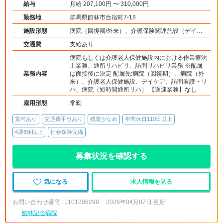
給与
月給 207,100円 〜 310,000円
勤務地
群馬県館林市台宿町7-18
施設形態
病院（回復期/外来）、介護保険関連施設（デイケ
ア/介護老人保健施設/訪問看護・リハ）
交通費
支給あり
病院もしくは介護老人保健施設内における作業療法
士業務、通所リハビリ、訪問リハビリ業務 ※配属
業務内容
は面接後に決定 配属先:病院（回復期）、病院（外
来）、介護老人保健施設、デイケア、訪問看護・リ
ハ、病院（短時間通所リハ） 【送迎業務】なし
雇用形態
常勤
賞与あり
交通費手当あり
残業少なめ
年間休日110日以上
4週8休以上
社会保険完備
募集状況を確認する
気になる
求人情報を見る
お問い合わせ番号 : J101206299
2026年04月07日 更新
館林記念病院