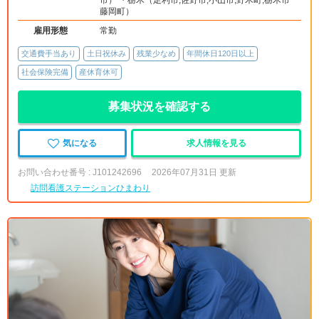
市） ・栃木（足利市,佐野市,小山市,野木町,栃木市
藤岡町）
雇用形態
常勤
交通費手当あり
土日祝休み
残業少なめ
年間休日120日以上
社会保険完備
産休育休可
募集状況を確認する
気になる
求人情報を見る
お問い合わせ番号 : J101242696
2026年07月31日 更新
訪問看護ステーションひまわり