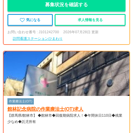
募集状況を確認する
気になる
求人情報を見る
お問い合わせ番号 : J101242700
2026年07月28日 更新
訪問看護ステーションひまわり
作業療法士(OT)
館林記念病院の作業療法士(OT)求人
【群馬県/館林市】 ◆館林市◆回復期病院求人！◆年間休日110日◆残業
少なめ◆託児所有