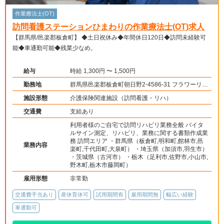
作業療法士(OT)
訪問看護ステーションひまわりの作業療法士(OT)求人
【群馬県/邑楽郡板倉町】 ◆土日祝休み◆年間休日120日◆訪問未経験可
能◆車通勤可能◆残業少なめ。
給与
時給 1,300円 〜 1,500円
勤務地
群馬県邑楽郡板倉町朝日野2-4586-31 フラワーリー
フ101号室
施設形態
介護保険関連施設（訪問看護・リハ）
交通費
支給あり
利用者様のご自宅で訪問リハビリ業務全般 バイタ
ルサイン測定、リハビリ、業務に関する書類作成業
務 訪問エリア ・群馬県（板倉町,明和町,館林市,邑
業務内容
楽町,千代田町,大泉町） ・埼玉県（加須市,羽生市）
・茨城県（古河市） ・栃木（足利市,佐野市,小山市,
野木町,栃木市藤岡町）
雇用形態
非常勤
交通費手当あり
産休育休可
試用期間有
雇用期間無
幅広い経験
車通勤可