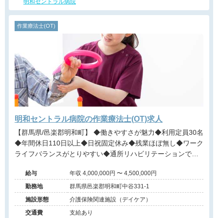
明和セントラル病院
作業療法士(OT)
明和セントラル病院の作業療法士(OT)求人
【群馬県/邑楽郡明和町】 ◆働きやすさが魅力◆利用定員30名
◆年間休日110日以上◆日祝固定休み◆残業ほぼ無し◆ワーク
ライフバランスがとりやすい◆通所リハビリテーションでの
リハビリ業務です＠邑楽郡
給与
年収 4,000,000円 〜 4,500,000円
勤務地
群馬県邑楽郡明和町中谷331-1
施設形態
介護保険関連施設（デイケア）
交通費
支給あり