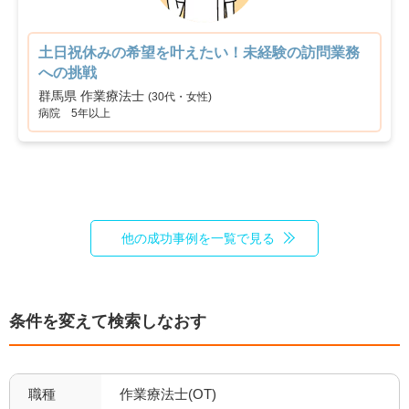
車通勤可
転居のサポート充実
2
0
土日祝休みの希望を叶えたい！未経験の訪問業務
リハスタッフ複数在籍
経営が安定している
への挑戦
0
0
群馬県 作業療法士
(30代・女性)
管理職募集
病院 5年以上
0
他の成功事例を一覧で見る
条件を変えて検索しなおす
職種
作業療法士(OT)