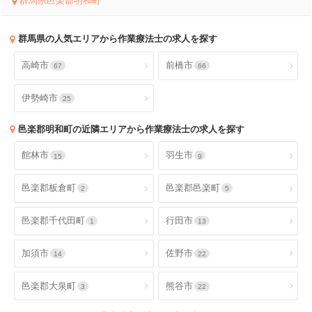
群馬県邑楽郡明和町
群馬県
の人気エリアから作業療法士の求人を探す
高崎市
前橋市
67
66
伊勢崎市
25
邑楽郡明和町
の近隣エリアから作業療法士の求人を探す
館林市
羽生市
15
9
邑楽郡板倉町
邑楽郡邑楽町
2
5
邑楽郡千代田町
行田市
1
13
加須市
佐野市
14
22
邑楽郡大泉町
熊谷市
3
22