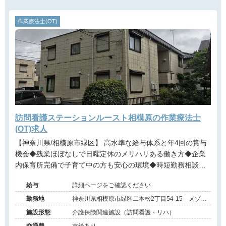
作業療法士(OT)
訪問看護ステーションルースト相模原の作業療法士
(OT)求人
【神奈川県/相模原市緑区】 高水準な給与体系と年4回の賞与
機会◆残業ほぼなしで日曜定休のメリハリある働き方◆企業
内保育所完備で子育て中の方も安心の環境◆時短勤務相談可
能
給与
詳細ページをご確認ください
勤務地
神奈川県相模原市緑区二本松2丁目54-15 メゾン
N102号室
施設形態
介護保険関連施設（訪問看護・リハ）