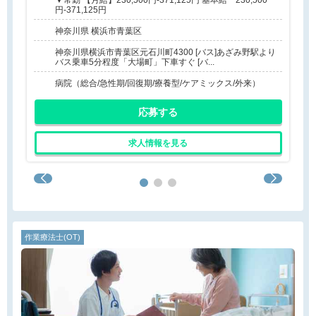
▼常勤 【月給】230,500円-371,125円 基本給 230,500
円-371,125円
神奈川県 横浜市青葉区
神奈川県横浜市青葉区元石川町4300 [バス]あざみ野駅より
バス乗車5分程度「大場町」下車すぐ [バ...
病院（総合/急性期/回復期/療養型/ケアミックス/外来）
応募する
求人情報を見る
作業療法士(OT)