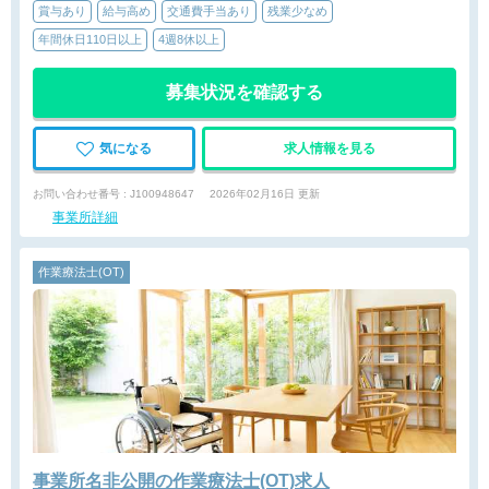
賞与あり
給与高め
交通費手当あり
残業少なめ
年間休日110日以上
4週8休以上
募集状況を確認する
気になる
求人情報を見る
お問い合わせ番号 : J100948647
2026年02月16日 更新
事業所詳細
作業療法士(OT)
事業所名非公開の作業療法士(OT)求人