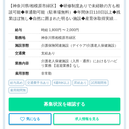
【神奈川県/相模原市緑区】 ◆研修制度ありで未経験の方も相
談可能◆車通勤可能（駐車場無料）◆年間休日110日以上◆残
業ほぼ無し◆自然に囲まれた明るい施設◆産育休取得実績あ
りで子育てをサポート◆
給与
時給 1,800円 〜 2,000円
勤務地
神奈川県相模原市緑区
施設形態
介護保険関連施設（デイケア/介護老人保健施設）
交通費
支給あり
介護老人保健施設（入所・通所）におけるリハビ
業務内容
リ業務 【送迎業務】なし
雇用形態
非常勤
給与高め
交通費手当あり
4週8休以上
昇給あり
試用期間有
雇用期間無
募集状況を確認する
気になる
求人情報を見る