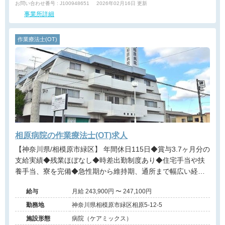
お問い合わせ番号 : J100948651
2026年02月16日 更新
事業所詳細
作業療法士(OT)
相原病院の作業療法士(OT)求人
【神奈川県/相模原市緑区】 年間休日115日◆賞与3.7ヶ月分の
支給実績◆残業ほぼなし◆時差出勤制度あり◆住宅手当や扶
養手当、寮を完備◆急性期から維持期、通所まで幅広い経験
が積める、大手グループ法人運営のケアミックス病院です。
給与
月給 243,900円 〜 247,100円
勤務地
神奈川県相模原市緑区相原5-12-5
施設形態
病院（ケアミックス）