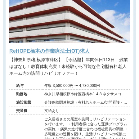
ReHOPE橋本の作業療法士(OT)求人
【神奈川県/相模原市緑区】 【今話題】年間休日113日！残業
ほぼなし！教育体制充実！未経験から可能な住宅型有料老人
ホーム内の訪問リハビリオファー！
給与
年収 3,580,000円 〜 4,730,000円
勤務地
神奈川県相模原市緑区西橋本1-4-8 ネクサスコー
ト橋本3階
施設形態
介護保険関連施設（有料老人ホーム/訪問看護・リ
ハ）
交通費
支給あり
ご入居者さまの居室を訪問しリハビリテーション
を行います。 ・利用者様に合った運動プログラム
の実施 ・病気の進行度に合わせ福祉用具の調整 ・
多職種との連携を図り、生活リハビリへの転換に