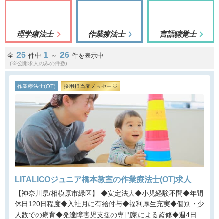
理学療法士
作業療法士
言語聴覚士
26
1
26
全
件中
～
件を表示中
(※公開求人のみの件数)
作業療法士(OT)
採用担当者メッセージ
LITALICOジュニア橋本教室の作業療法士(OT)求人
【神奈川県/相模原市緑区】 ◆安定法人◆小児経験不問◆年間
休日120日程度◆入社月に有給付与◆福利厚生充実◆個別・少
人数での療育◆発達障害児支援の専門家による監修◆週4日勤