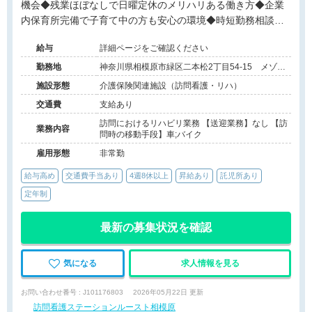
機会◆残業ほぼなしで日曜定休のメリハリある働き方◆企業
内保育所完備で子育て中の方も安心の環境◆時短勤務相談可
能
給与
詳細ページをご確認ください
勤務地
神奈川県相模原市緑区二本松2丁目54-15 メゾン
N102号室
施設形態
介護保険関連施設（訪問看護・リハ）
交通費
支給あり
訪問におけるリハビリ業務 【送迎業務】なし 【訪
業務内容
問時の移動手段】車;バイク
雇用形態
非常勤
給与高め
交通費手当あり
4週8休以上
昇給あり
託児所あり
定年制
最新の募集状況を確認
気になる
求人情報を見る
お問い合わせ番号 : J101176803
2026年05月22日 更新
訪問看護ステーションルースト相模原