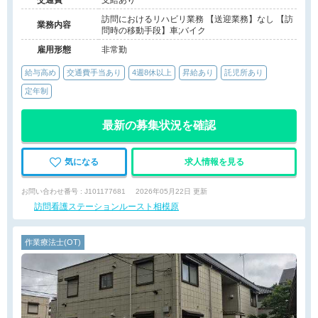
交通費
支給あり
訪問におけるリハビリ業務 【送迎業務】なし 【訪
業務内容
問時の移動手段】車;バイク
雇用形態
非常勤
給与高め
交通費手当あり
4週8休以上
昇給あり
託児所あり
定年制
最新の募集状況を確認
気になる
求人情報を見る
お問い合わせ番号 : J101177681
2026年05月22日 更新
訪問看護ステーションルースト相模原
作業療法士(OT)