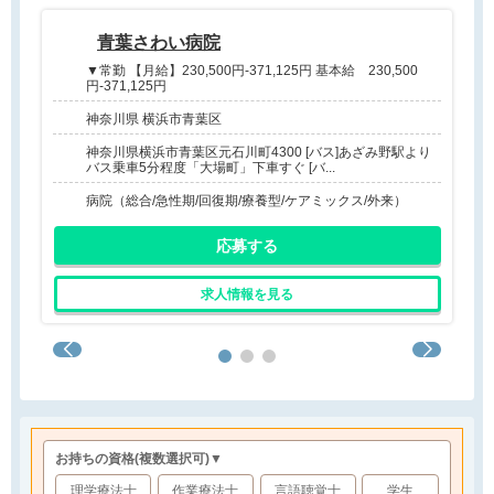
青葉さわい病院
▼常勤 【月給】230,500円-371,125円 基本給 230,500
円-371,125円
神奈川県 横浜市青葉区
神奈川県横浜市青葉区元石川町4300 [バス]あざみ野駅より
バス乗車5分程度「大場町」下車すぐ [バ...
病院（総合/急性期/回復期/療養型/ケアミックス/外来）
応募する
求人情報を見る
お持ちの資格
(複数選択可)
▼
理学療法士
作業療法士
言語聴覚士
学生