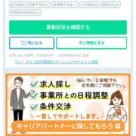
給与高め
扶養手当あり
交通費手当あり
土日祝休み
残業少なめ
年間休日120日以上
募集状況を確認する
気になる
求人情報を見る
お問い合わせ番号 : J100561477
2026年03月19日 更新
ワン・ライフ訪問看護ステーションサテライト緑区