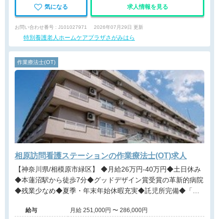
気になる
求人情報を見る
お問い合わせ番号 : J101027971
2026年07月29日 更新
特別養護老人ホームケアプラザさがみはら
作業療法士(OT)
相原訪問看護ステーションの作業療法士(OT)求人
【神奈川県/相模原市緑区】 ◆月給26万円-40万円◆土日休み
◆本蓮沼駅から徒歩7分◆グッドデザイン賞受賞の革新的病院
◆残業少なめ◆夏季・年末年始休暇充実◆託児所完備◆「お
うちにかえろう。」を合言葉に、患者様の人生に寄り添う新
給与
月給 251,000円 〜 286,000円
しい医療を形にする職場です。