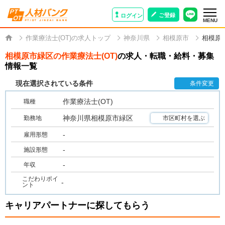
ご登録
ログイン
MENU
作業療法士(OT)の求人トップ
神奈川県
相模原市
相模原
相模原市緑区の作業療法士(OT)
の求人・転職・給料・募集
情報一覧
現在選択されている条件
条件変更
作業療法士(OT)
職種
神奈川県相模原市緑区
勤務地
市区町村を選ぶ
-
雇用形態
-
施設形態
-
年収
こだわりポイ
-
ント
キャリアパートナーに探してもらう