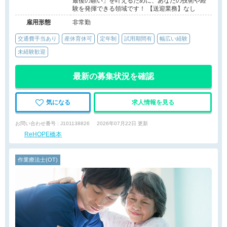
最後の願い」を叶えるために、あなたの技術や経
験を発揮できる領域です！ 【送迎業務】なし
雇用形態
非常勤
交通費手当あり
産休育休可
定年制
試用期間有
幅広い経験
未経験歓迎
最新の募集状況を確認
気になる
求人情報を見る
お問い合わせ番号 : J101138826
2026年07月22日 更新
ReHOPE橋本
作業療法士(OT)