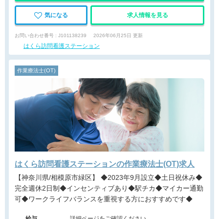
気になる
求人情報を見る
お問い合わせ番号 : J101138239
2026年06月25日 更新
はくら訪問看護ステーション
作業療法士(OT)
はくら訪問看護ステーションの作業療法士(OT)求人
【神奈川県/相模原市緑区】 ◆2023年9月設立◆土日祝休み◆
完全週休2日制◆インセンティブあり◆駅チカ◆マイカー通勤
可◆ワークライフバランスを重視する方におすすめです◆
給与
詳細ページをご確認ください