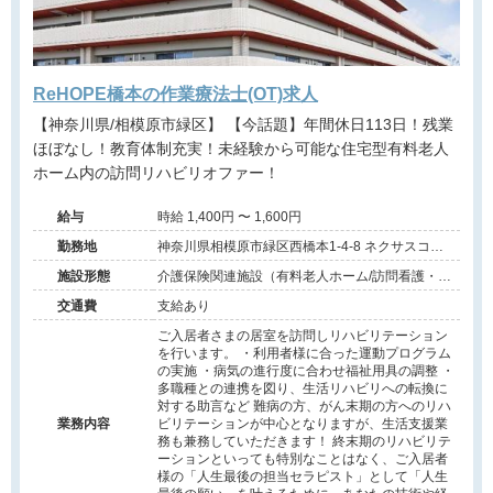
ReHOPE橋本の作業療法士(OT)求人
【神奈川県/相模原市緑区】 【今話題】年間休日113日！残業
ほぼなし！教育体制充実！未経験から可能な住宅型有料老人
ホーム内の訪問リハビリオファー！
給与
時給 1,400円 〜 1,600円
勤務地
神奈川県相模原市緑区西橋本1-4-8 ネクサスコー
ト橋本3階
施設形態
介護保険関連施設（有料老人ホーム/訪問看護・リ
ハ）
交通費
支給あり
ご入居者さまの居室を訪問しリハビリテーション
を行います。 ・利用者様に合った運動プログラム
の実施 ・病気の進行度に合わせ福祉用具の調整 ・
多職種との連携を図り、生活リハビリへの転換に
対する助言など 難病の方、がん末期の方へのリハ
業務内容
ビリテーションが中心となりますが、生活支援業
務も兼務していただきます！ 終末期のリハビリテ
ーションといっても特別なことはなく、ご入居者
様の「人生最後の担当セラピスト」として「人生