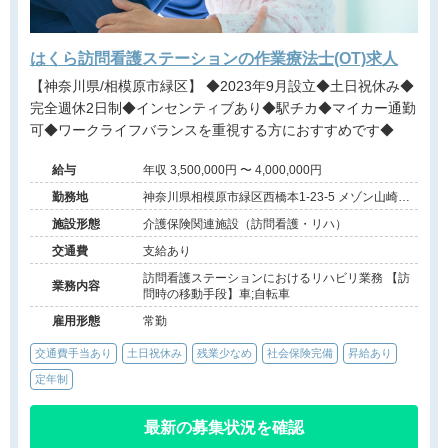
はくら訪問看護ステーションの作業療法士(OT)求人
【神奈川県/相模原市緑区】 ◆2023年9月設立◆土日祝休み◆
完全週休2日制◆インセンティブあり◆駅チカ◆マイカー通勤
可◆ワークライフバランスを重視する方におすすめです◆
給与
年収 3,500,000円 〜 4,000,000円
勤務地
神奈川県相模原市緑区西橋本1-23-5 メゾン山崎壱
番館1F
施設形態
介護保険関連施設（訪問看護・リハ）
交通費
支給あり
訪問看護ステーションにおけるリハビリ業務 【訪
業務内容
問時の移動手段】車;自転車
雇用形態
常勤
交通費手当あり
土日祝休み
残業少なめ
社会保険完備
昇給あり
定年制
最新の募集状況を確認