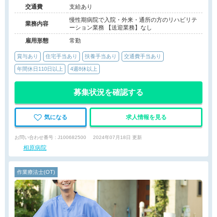
交通費
支給あり
慢性期病院で入院・外来・通所の方のリハビリテ
業務内容
ーション業務 【送迎業務】なし
雇用形態
常勤
賞与あり
住宅手当あり
扶養手当あり
交通費手当あり
年間休日110日以上
4週8休以上
募集状況を確認する
気になる
求人情報を見る
お問い合わせ番号 : J100682500
2024年07月18日 更新
相原病院
作業療法士(OT)