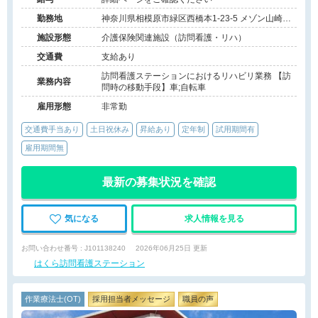
勤務地
神奈川県相模原市緑区西橋本1-23-5 メゾン山崎壱
番館1F
施設形態
介護保険関連施設（訪問看護・リハ）
交通費
支給あり
訪問看護ステーションにおけるリハビリ業務 【訪
業務内容
問時の移動手段】車;自転車
雇用形態
非常勤
交通費手当あり
土日祝休み
昇給あり
定年制
試用期間有
雇用期間無
最新の募集状況を確認
気になる
求人情報を見る
お問い合わせ番号 : J101138240
2026年06月25日 更新
はくら訪問看護ステーション
作業療法士(OT)
採用担当者メッセージ
職員の声