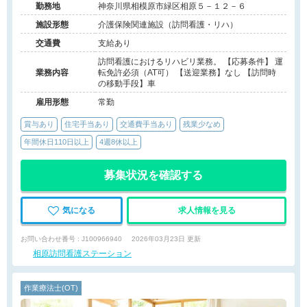
勤務地
神奈川県相模原市緑区相原５－１２－６
施設形態
介護保険関連施設（訪問看護・リハ）
交通費
支給あり
訪問看護におけるリハビリ業務。 【応募条件】 運
業務内容
転免許必須（AT可） 【送迎業務】なし 【訪問時
の移動手段】車
雇用形態
常勤
賞与あり
住宅手当あり
交通費手当あり
残業少なめ
年間休日110日以上
4週8休以上
募集状況を確認する
気になる
求人情報を見る
お問い合わせ番号 : J100966940
2026年03月23日 更新
相原訪問看護ステーション
作業療法士(OT)