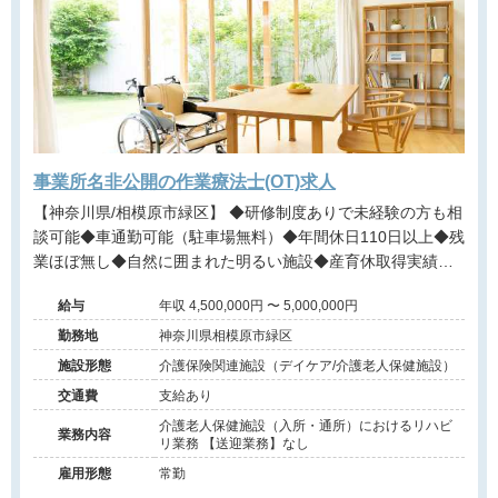
事業所名非公開の作業療法士(OT)求人
【神奈川県/相模原市緑区】 ◆研修制度ありで未経験の方も相
談可能◆車通勤可能（駐車場無料）◆年間休日110日以上◆残
業ほぼ無し◆自然に囲まれた明るい施設◆産育休取得実績あ
りで子育てをサポート◆
給与
年収 4,500,000円 〜 5,000,000円
勤務地
神奈川県相模原市緑区
施設形態
介護保険関連施設（デイケア/介護老人保健施設）
交通費
支給あり
介護老人保健施設（入所・通所）におけるリハビ
業務内容
リ業務 【送迎業務】なし
雇用形態
常勤