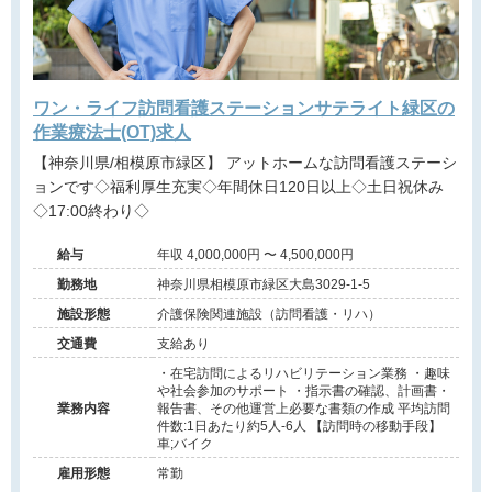
ワン・ライフ訪問看護ステーションサテライト緑区の
作業療法士(OT)求人
【神奈川県/相模原市緑区】 アットホームな訪問看護ステーシ
ョンです◇福利厚生充実◇年間休日120日以上◇土日祝休み
◇17:00終わり◇
給与
年収 4,000,000円 〜 4,500,000円
勤務地
神奈川県相模原市緑区大島3029-1-5
施設形態
介護保険関連施設（訪問看護・リハ）
交通費
支給あり
・在宅訪問によるリハビリテーション業務 ・趣味
や社会参加のサポート ・指示書の確認、計画書・
業務内容
報告書、その他運営上必要な書類の作成 平均訪問
件数:1日あたり約5人-6人 【訪問時の移動手段】
車;バイク
雇用形態
常勤