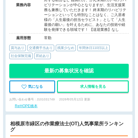
対する助言など 難病の方、がん末期の方へのリハ
業務内容
ビリテーションが中心となりますが、生活支援業
務も兼務していただきます！ 終末期のリハビリテ
ーションといっても特別なことはなく、ご入居者
様の「人生最後の担当セラピスト」として「人生
最後の願い」を叶えるために、あなたの技術や経
験を発揮できる領域です！ 【送迎業務】なし
雇用形態
常勤
賞与あり
交通費手当あり
残業少なめ
年間休日110日以上
社会保険完備
昇給あり
最新の募集状況を確認
気になる
求人情報を見る
お問い合わせ番号 : J101031749
2026年05月12日 更新
ReHOPE橋本
相模原市緑区の作業療法士(OT)人気事業所ランキン
グ