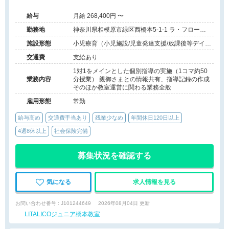
務相談可能◆キャリアアップ◆
給与
月給 268,400円 〜
勤務地
神奈川県相模原市緑区西橋本5-1-1 ラ・フロール
SC 4F
施設形態
小児療育（小児施設/児童発達支援/放課後等デイサ
ービス）
交通費
支給あり
1対1をメインとした個別指導の実施（1コマ約50
業務内容
分授業） 親御さまとの情報共有、指導記録の作成
そのほか教室運営に関わる業務全般
雇用形態
常勤
給与高め
交通費手当あり
残業少なめ
年間休日120日以上
4週8休以上
社会保険完備
募集状況を確認する
気になる
求人情報を見る
お問い合わせ番号 : J101244649
2026年08月04日 更新
LITALICOジュニア橋本教室