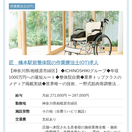
作業療法士(OT)
匠 橋本駅前整体院の作業療法士(OT)求人
【神奈川県/相模原市緑区】 ◆ICHINOSHIKIグループ◆年収
1000万円への最短ルート◆整体院自費◆業界トップクラスの
メディア掲載実績◆世界唯一の技術、一野式筋肉骨調整法◆
月12回の充実した研修制度◆営業時間内の研修で安心◆イン
給与
月給 271,000円 〜 287,000円
センティブ制度あり◆独立開業支援あり◆海外展開も視野に
入れた成長企業でプロフェッショナルを目指せる環境です。
勤務地
神奈川県相模原市緑区
施設形態
その他（自費リハビリ施設）
交通費
支給あり
店舗へ来院される患者様の施術業務全般 ・施術