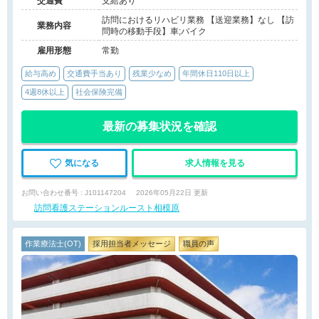
交通費
支給あり
訪問におけるリハビリ業務 【送迎業務】なし 【訪
業務内容
問時の移動手段】車;バイク
雇用形態
常勤
給与高め
交通費手当あり
残業少なめ
年間休日110日以上
4週8休以上
社会保険完備
最新の募集状況を確認
気になる
求人情報を見る
お問い合わせ番号 : J101147204
2026年05月22日 更新
訪問看護ステーションルースト相模原
作業療法士(OT)
採用担当者メッセージ
職員の声