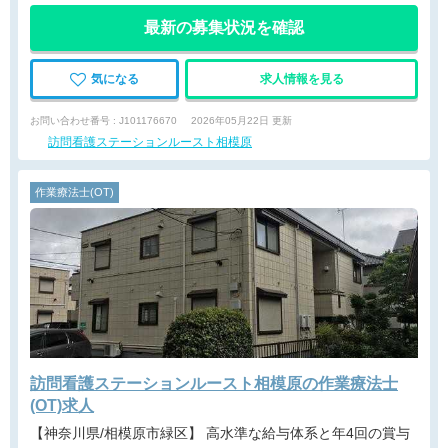
最新の募集状況を確認
気になる
求人情報を見る
お問い合わせ番号 : J101176670
2026年05月22日 更新
訪問看護ステーションルースト相模原
作業療法士(OT)
訪問看護ステーションルースト相模原の作業療法士
(OT)求人
【神奈川県/相模原市緑区】 高水準な給与体系と年4回の賞与