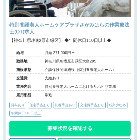
特別養護老人ホームケアプラザさがみはらの作業療法
士(OT)求人
【神奈川県/相模原市緑区】 ◆年間休日110日以上◆
給与
月給 271,000円 〜
勤務地
神奈川県相模原市緑区大島295
施設形態
介護保険関連施設（特別養護老人ホーム）
交通費
支給あり
業務内容
特別養護老人ホームにおけるリハビリ業務
雇用形態
常勤
賞与あり
住宅手当あり
扶養手当あり
交通費手当あり
残業少なめ
年間休日110日以上
募集状況を確認する