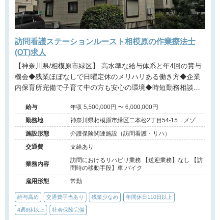
訪問看護ステーションルースト相模原の作業療法士
(OT)求人
【神奈川県/相模原市緑区】 高水準な給与体系と年4回の賞与
機会◆残業ほぼなしで日曜定休のメリハリある働き方◆企業
内保育所完備で子育て中の方も安心の環境◆時短勤務相談可
能
給与
年収 5,500,000円 〜 6,000,000円
勤務地
神奈川県相模原市緑区二本松2丁目54-15 メゾン
N102号室
施設形態
介護保険関連施設（訪問看護・リハ）
交通費
支給あり
訪問におけるリハビリ業務 【送迎業務】なし 【訪
業務内容
問時の移動手段】車;バイク
雇用形態
常勤
給与高め
交通費手当あり
残業少なめ
年間休日110日以上
4週8休以上
社会保険完備