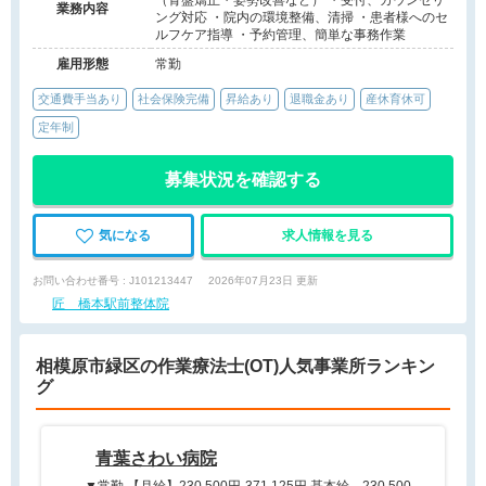
（骨盤矯正・姿勢改善など） ・受付、カウンセリ
業務内容
ング対応 ・院内の環境整備、清掃 ・患者様へのセ
ルフケア指導 ・予約管理、簡単な事務作業
雇用形態
常勤
交通費手当あり
社会保険完備
昇給あり
退職金あり
産休育休可
定年制
募集状況を確認する
気になる
求人情報を見る
お問い合わせ番号 : J101213447
2026年07月23日 更新
匠 橋本駅前整体院
相模原市緑区の作業療法士(OT)人気事業所ランキン
グ
青葉さわい病院