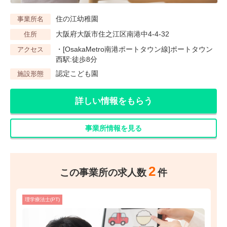
住の江幼稚園
事業所名
大阪府大阪市住之江区南港中4-4-32
住所
・[OsakaMetro南港ポートタウン線]ポートタウン
アクセス
西駅:徒歩8分
認定こども園
施設形態
詳しい情報をもらう
事業所情報を見る
2
この事業所の求人数
件
理学療法士(PT)