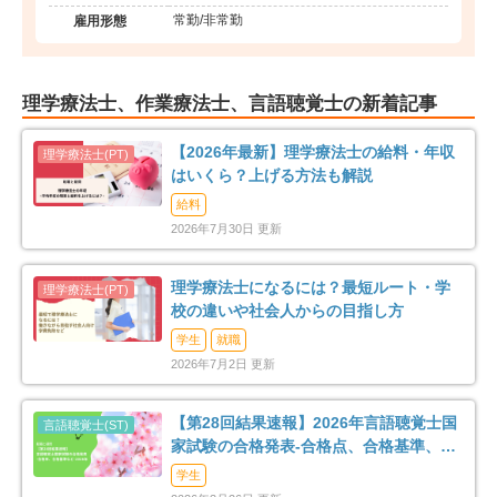
常勤/非常勤
雇用形態
理学療法士、作業療法士、言語聴覚士の新着記事
【2026年最新】理学療法士の給料・年収
はいくら？上げる方法も解説
給料
2026年7月30日 更新
理学療法士になるには？最短ルート・学
校の違いや社会人からの目指し方
学生
就職
2026年7月2日 更新
【第28回結果速報】2026年言語聴覚士国
家試験の合格発表-合格点、合格基準、合
格率など-
学生