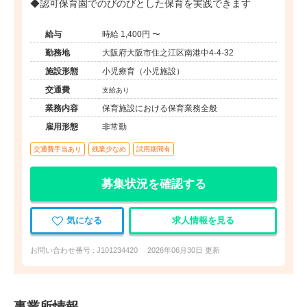
◆認可保育園でのびのびとした保育を実践できます
給与
時給 1,400円 〜
勤務地
大阪府大阪市住之江区南港中4-4-32
施設形態
小児療育（小児施設）
交通費
支給あり
業務内容
保育施設における保育業務全般
雇用形態
非常勤
交通費手当あり
残業少なめ
試用期間有
募集状況を確認する
気になる
求人情報を見る
お問い合わせ番号 : J101234420
2026年06月30日 更新
事業所情報