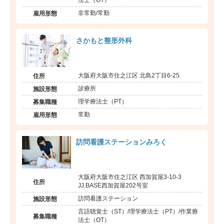
非常勤/常勤
雇用形態
さかもと整形外科
大阪府大阪市住之江区 北島2丁目6-25
住所
診療所
施設形態
理学療法士（PT）
募集職種
常勤
雇用形態
訪問看護ステーションみろく
大阪府大阪市住之江区 西加賀屋3-10-3
住所
JJ.BASE西加賀屋202号室
訪問看護ステーション
施設形態
言語聴覚士（ST）/理学療法士（PT）/作業療
募集職種
法士（OT）