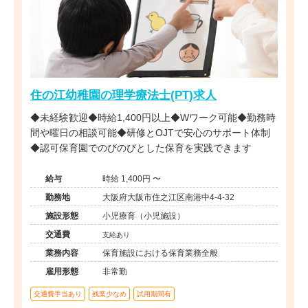
住の江幼稚園の理学療法士(PT)求人
◆未経験歓迎◆時給1,400円以上◆Wワーク可能◆勤務時
間や曜日の相談可能◆研修とOJTで安心のサポート体制
◆認可保育園でのびのびとした保育を実践できます
給与
時給 1,400円 〜
勤務地
大阪府大阪市住之江区南港中4-4-32
施設形態
小児療育（小児施設）
交通費
支給あり
業務内容
保育施設における保育業務全般
雇用形態
非常勤
交通費手当あり
残業少なめ
試用期間有