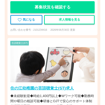
募集状況を確認する
気になる
求人情報を見る
お問い合わせ番号 : J101234416
2026年06月30日 更新
言語聴覚士(ST)
住の江幼稚園の言語聴覚士(ST)求人
◆未経験歓迎◆時給1,400円以上◆Wワーク可能◆勤務時
間や曜日の相談可能◆研修とOJTで安心のサポート体制