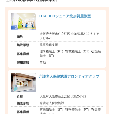
LITALICOジュニア北加賀屋教室
大阪府大阪市住之江区 北加賀屋2-12-6 トア
住所
ノビル2F
児童発達支援
施設形態
理学療法士（PT）/作業療法士（OT）/言語聴
募集職種
覚士（ST）
常勤
雇用形態
介護老人保健施設アロンティアクラブ
大阪府大阪市住之江区 北島2-7-32
住所
介護老人保健施設
施設形態
言語聴覚士（ST）/理学療法士（PT）/作業療
募集職種
法士（OT）