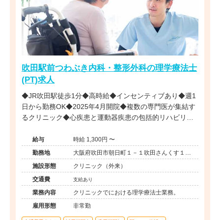
吹田駅前つわぶき内科・整形外科の理学療法士
(PT)求人
◆JR吹田駅徒歩1分◆高時給◆インセンティブあり◆週1
日から勤務OK◆2025年4月開院◆複数の専門医が集結す
るクリニック◆心疾患と運動器疾患の包括的リハビリに
携わることができます。
給与
時給 1,300円 〜
勤務地
大阪府吹田市朝日町１－１吹田さんくす１番
館１階
施設形態
クリニック（外来）
交通費
支給あり
業務内容
クリニックでにおける理学療法士業務。
雇用形態
非常勤