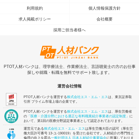
利用規約
個人情報保護方針
求人掲載ポリシー
会社概要
採用ご担当者様へ
PTOT人材バンクは、理学療法士、作業療法士、言語聴覚士の方のお仕事
探しや就職・転職を無料でサポート致します。
運営会社情報
PTOT人材バンクを運営する
株式会社エス・エム・エス
は、東京証券取
引所 プライム市場上場の企業です。
PTOT人材バンクを運営する
株式会社エス・エム・エス
は、厚生労働省
の
「医療・介護分野における適正な有料職業紹介事業者の認定制度」
に
おいて、第1回の医療分野認定事業者として認定されております。
運営元である
株式会社エス・エム・エス
は厚生労働大臣の認可（厚生労
働大臣許可番号 13-ユ-190019）を受けた会社です。人材紹介の専門性と
倫理の向上を図る
一般社団法人 日本人材紹介事業協会
に所属しておりま