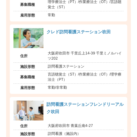
理学療法士（PT）/作業療法士（OT）/言語聴
募集職種
覚士（ST）
常勤
雇用形態
クレド訪問看護ステーション吹田
大阪府吹田市 千里丘上14-39 千里ミノルハイ
住所
ツ202
訪問看護ステーション
施設形態
言語聴覚士（ST）/作業療法士（OT）/理学療
募集職種
法士（PT）
常勤/非常勤
雇用形態
訪問看護ステーションフレンドリーアル
ク吹田
大阪府吹田市 青葉丘南4-27
住所
訪問看護（施設内）
施設形態