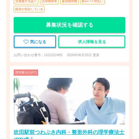
交通費手当あり
試用期間有
雇用期間無
駅orバス停近い
経営が安定している
募集状況を確認する
気になる
求人情報を見る
お問い合わせ番号 : J101222405
2026年06月25日 更新
理学療法士(PT)
吹田駅前つわぶき内科・整形外科の理学療法士