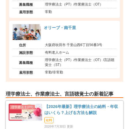
理学療法士（PT）/作業療法士（OT）
募集職種
常勤
雇用形態
オリーブ・南千里
大阪府吹田市 千里山西6丁目56番3号
住所
有料老人ホーム
施設形態
理学療法士（PT）/作業療法士（OT）/言語聴
募集職種
覚士（ST）
常勤/非常勤
雇用形態
理学療法士、作業療法士、言語聴覚士の新着記事
【2026年最新】理学療法士の給料・年収
はいくら？上げる方法も解説
給料
2026年7月30日 更新