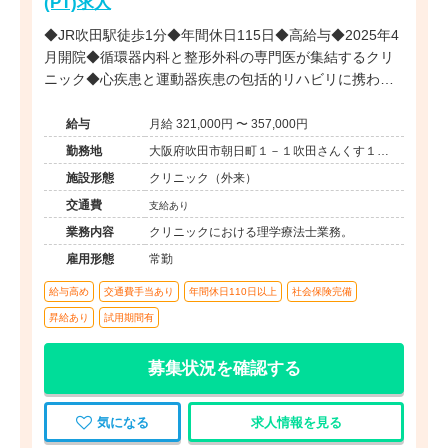
(PT)求人
◆JR吹田駅徒歩1分◆年間休日115日◆高給与◆2025年4
月開院◆循環器内科と整形外科の専門医が集結するクリ
ニック◆心疾患と運動器疾患の包括的リハビリに携わる
ことができます。
給与
月給 321,000円 〜 357,000円
勤務地
大阪府吹田市朝日町１－１吹田さんくす１番
館１階
施設形態
クリニック（外来）
交通費
支給あり
業務内容
クリニックにおける理学療法士業務。
雇用形態
常勤
給与高め
交通費手当あり
年間休日110日以上
社会保険完備
昇給あり
試用期間有
募集状況を確認する
気になる
求人情報を見る