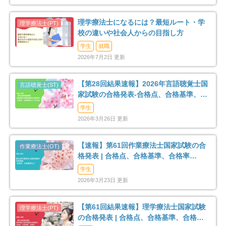
理学療法士になるには？最短ルート・学
校の違いや社会人からの目指し方
学生
就職
2026年7月2日 更新
【第28回結果速報】2026年言語聴覚士国
家試験の合格発表-合格点、合格基準、合
格率など-
学生
2026年3月26日 更新
【速報】第61回作業療法士国家試験の合
格発表 | 合格点、合格基準、合格率
（2026年）
学生
2026年3月23日 更新
【第61回結果速報】理学療法士国家試験
の合格発表 | 合格点、合格基準、合格率