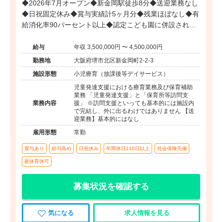
◆2026年7月オープン◆新金岡駅徒歩8分◆送迎業務なし
◆日祝固定休み◆賞与実績計5ヶ月分◆残業ほぼなし◆有
給消化率90パーセント以上◆認定こども園に併設された
児童発達支援および放課後等デイサービスです。
給与
年収 3,500,000円 〜 4,500,000円
勤務地
大阪府堺市北区新金岡町2-2-3
施設形態
小児療育（放課後等デイサービス）
児童発達支援における療育業務及び保育補助
業務 「児童発達支援」と「保育所等訪問支
業務内容
援」 ※訪問支援といっても基本的には施設内
で完結し、外に出るわけではありません 【送
迎業務】基本的にはなし
雇用形態
常勤
賞与あり
給与高め
日祝休み
年間休日110日以上
社会保険完備
産休育休可
募集状況を確認する
気になる
求人情報を見る