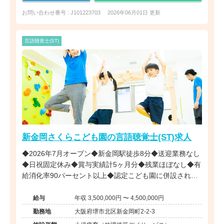
お問い合わせ番号 : J101223703
2026年06月01日 更新
言語聴覚士(ST)
新金岡さくらこども園の言語聴覚士(ST)求人
◆2026年7月オープン◆新金岡駅徒歩8分◆送迎業務なし
◆日祝固定休み◆賞与実績計5ヶ月分◆残業ほぼなし◆有
給消化率90パーセント以上◆認定こども園に併設された
児童発達支援および放課後等デイサービスです。
給与
年収 3,500,000円 〜 4,500,000円
勤務地
大阪府堺市北区新金岡町2-2-3