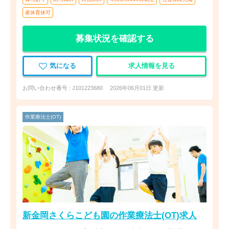
産休育休可
募集状況を確認する
気になる
求人情報を見る
お問い合わせ番号 : J101223680
2026年06月01日 更新
作業療法士(OT)
新金岡さくらこども園の作業療法士(OT)求人