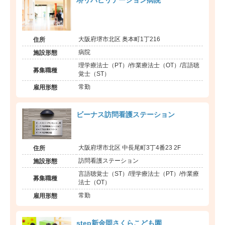
大阪府堺市北区 奥本町1丁216
住所
病院
施設形態
理学療法士（PT）/作業療法士（OT）/言語聴
募集職種
覚士（ST）
常勤
雇用形態
ビーナス訪問看護ステーション
大阪府堺市北区 中長尾町3丁4番23 2F
住所
訪問看護ステーション
施設形態
言語聴覚士（ST）/理学療法士（PT）/作業療
募集職種
法士（OT）
常勤
雇用形態
step新金岡さくらこども園