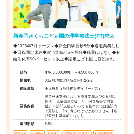
新金岡さくらこども園の理学療法士(PT)求人
◆2026年7月オープン◆新金岡駅徒歩8分◆送迎業務なし
◆日祝固定休み◆賞与実績計5ヶ月分◆残業ほぼなし◆有
給消化率90パーセント以上◆認定こども園に併設された
児童発達支援および放課後等デイサービスです。
給与
年収 3,500,000円 〜 4,500,000円
勤務地
大阪府堺市北区新金岡町2-2-3
施設形態
小児療育（放課後等デイサービス）
児童発達支援における療育業務及び保育補助
業務 「児童発達支援」と「保育所等訪問支
業務内容
援」 ※訪問支援といっても基本的には施設内
で完結し、外に出るわけではありません 【送
迎業務】基本的にはなし
雇用形態
常勤
賞与あり
給与高め
日祝休み
年間休日110日以上
社会保険完備