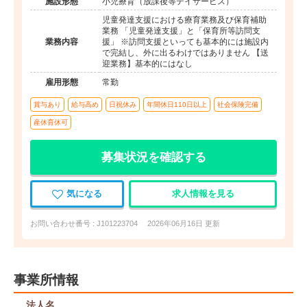
施設形態
小児療育（放課後等デイサービス）
児童発達支援における療育業務及び保育補助
業務 「児童発達支援」と「保育所等訪問支
業務内容
援」 ※訪問支援といっても基本的には施設内
で完結し、外に出るわけではありません 【送
迎業務】基本的にはなし
雇用形態
常勤
賞与あり
給与高め
日祝休み
年間休日110日以上
社会保険完備
産休育休可
募集状況を確認する
気になる
求人情報を見る
お問い合わせ番号 : J101223704
2026年06月16日 更新
事業所情報
法人名