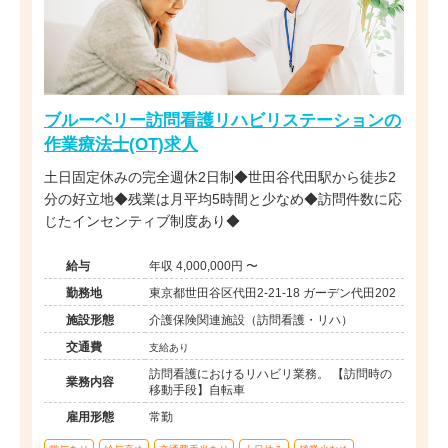
ブルーベリー訪問看護リハビリステーションの
作業療法士(OT)求人
土日固定休みの完全週休2日制◆世田谷代田駅から徒歩2
分の好立地◆残業は月平均5時間と少なめ◆訪問件数に応
じたインセンティブ制度あり◆
給与
年収 4,000,000円 〜
勤務地
東京都世田谷区代田2-21-18 ガーデン代田202
施設形態
介護保険関連施設（訪問看護・リハ）
交通費
支給あり
訪問看護におけるリハビリ業務。 【訪問時の
業務内容
移動手段】自転車
雇用形態
常勤