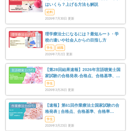
はいくら？上げる方法も解説
給料
2026年7月30日 更新
理学療法士になるには？最短ルート・学
校の違いや社会人からの目指し方
学生
就職
2026年7月2日 更新
【第28回結果速報】2026年言語聴覚士国
家試験の合格発表-合格点、合格基準、合
格率など-
学生
2026年3月26日 更新
【速報】第61回作業療法士国家試験の合
格発表 | 合格点、合格基準、合格率
（2026年）
学生
2026年3月23日 更新