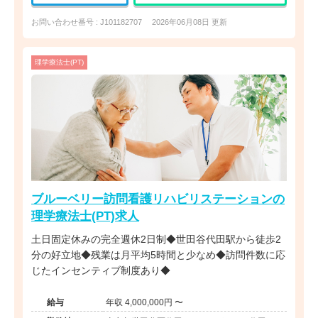
お問い合わせ番号 : J101182707
2026年06月08日 更新
理学療法士(PT)
ブルーベリー訪問看護リハビリステーションの
理学療法士(PT)求人
土日固定休みの完全週休2日制◆世田谷代田駅から徒歩2
分の好立地◆残業は月平均5時間と少なめ◆訪問件数に応
じたインセンティブ制度あり◆
給与
年収 4,000,000円 〜