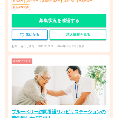
賞与あり
給与高め
交通費手当あり
土日休み
残業少なめ
社会保険完備
募集状況を確認する
気になる
求人情報を見る
お問い合わせ番号 : J101229399
2026年06月10日 更新
理学療法士(PT)
ブルーベリー訪問看護リハビリステーションの
理学療法士(PT)求人