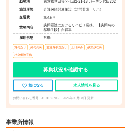
勤務地
東京都世田谷区代田2-21-18 ガーデン代田202
施設形態
介護保険関連施設（訪問看護・リハ）
交通費
支給あり
訪問看護におけるリハビリ業務。 【訪問時の
業務内容
移動手段】自転車
雇用形態
常勤
賞与あり
給与高め
交通費手当あり
土日休み
残業少なめ
社会保険完備
募集状況を確認する
気になる
求人情報を見る
お問い合わせ番号 : J101182706
2026年06月08日 更新
事業所情報