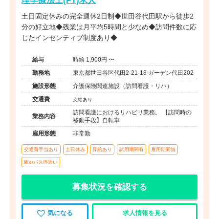
土日固定休みの完全週休2日制◆世田谷代田駅から徒歩2
分の好立地◆残業は月平均5時間と少なめ◆訪問件数に応
じたインセンティブ制度あり◆
給与
時給 1,900円 〜
勤務地
東京都世田谷区代田2-21-18 ガーデン代田202
施設形態
介護保険関連施設（訪問看護・リハ）
交通費
支給あり
訪問看護におけるリハビリ業務。 【訪問時の
業務内容
移動手段】自転車
雇用形態
非常勤
交通費手当あり
土日休み
昇給あり
試用期間有
雇用期間無
駅orバス停近い
募集状況を確認する
気になる
求人情報を見る