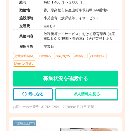
給与
時給 1,400円 〜 2,000円
勤務地
香川県高松市仏生山町字萩前甲899番地4
施設形態
小児療育（放課後等デイサービス）
交通費
支給あり
放課後等デイサービスにおける療育業務 [送迎
業務内容
車]1ＢＯＸ(軽四・普通車) 【送迎業務】あり
雇用形態
非常勤
交通費手当あり
日祝休み
残業少なめ
昇給あり
試用期間有
駅orバス停近い
募集状況を確認する
気になる
求人情報を見る
お問い合わせ番号 : J101212304
2026年04月27日 更新
作業療法士(OT)