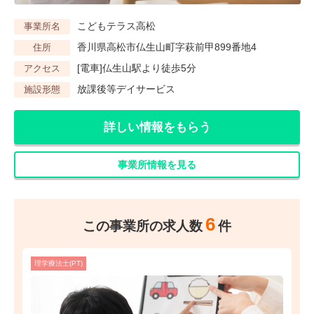
こどもテラス高松
事業所名
香川県高松市仏生山町字萩前甲899番地4
住所
[電車]仏生山駅より徒歩5分
アクセス
放課後等デイサービス
施設形態
詳しい情報をもらう
事業所情報を見る
6
この事業所の求人数
件
理学療法士(PT)