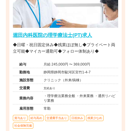
堀田内科医院の理学療法士(PT)求人
◆日曜・祝日固定休み◆残業ほぼ無し◆プライベート両
立可能◆マイカー通勤可◆フォロー体制あり◆
給与
月給 245,000円 〜 369,000円
勤務地
静岡県静岡市駿河区宮竹1-4-7
施設形態
クリニック（外来/病棟）
交通費
支給あり
・理学療法業務全般 ・外来業務 ・通所リハビ
業務内容
リ業務
雇用形態
常勤
賞与あり
給与高め
交通費手当あり
日祝休み
残業少なめ
社会保険完備