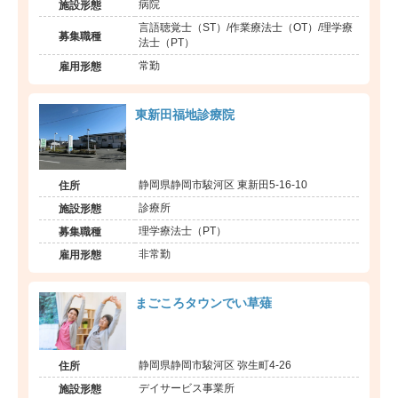
病院
施設形態
言語聴覚士（ST）/作業療法士（OT）/理学療
募集職種
法士（PT）
常勤
雇用形態
東新田福地診療院
静岡県静岡市駿河区 東新田5-16-10
住所
診療所
施設形態
理学療法士（PT）
募集職種
非常勤
雇用形態
まごころタウンでい草薙
静岡県静岡市駿河区 弥生町4-26
住所
デイサービス事業所
施設形態