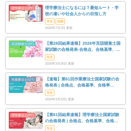
理学療法士になるには？最短ルート・学
校の違いや社会人からの目指し方
学生
就職
2026年7月2日 更新
【第28回結果速報】2026年言語聴覚士国
家試験の合格発表-合格点、合格基準、合
格率など-
学生
2026年3月26日 更新
【速報】第61回作業療法士国家試験の合
格発表 | 合格点、合格基準、合格率
（2026年）
学生
2026年3月23日 更新
【第61回結果速報】理学療法士国家試験
の合格発表 | 合格点、合格基準、合格率
（2026年）
学生