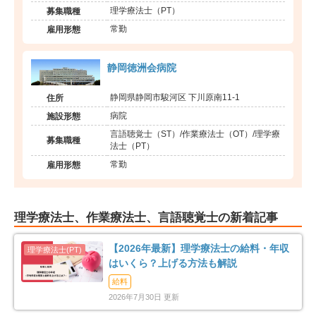
理学療法士（PT）
募集職種
常勤
雇用形態
静岡徳洲会病院
静岡県静岡市駿河区 下川原南11-1
住所
病院
施設形態
言語聴覚士（ST）/作業療法士（OT）/理学療
募集職種
法士（PT）
常勤
雇用形態
理学療法士、作業療法士、言語聴覚士の新着記事
【2026年最新】理学療法士の給料・年収
はいくら？上げる方法も解説
給料
2026年7月30日 更新