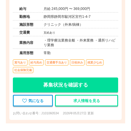
給与
月給 245,000円 〜 369,000円
勤務地
静岡県静岡市駿河区宮竹1-4-7
施設形態
クリニック（外来/病棟）
交通費
支給あり
・理学療法業務全般 ・外来業務 ・通所リハビ
業務内容
リ業務
雇用形態
常勤
賞与あり
給与高め
交通費手当あり
日祝休み
残業少なめ
社会保険完備
募集状況を確認する
気になる
求人情報を見る
お問い合わせ番号 : J101060534
2026年05月27日 更新