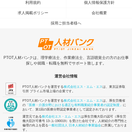
利用規約
個人情報保護方針
求人掲載ポリシー
会社概要
採用ご担当者様へ
PTOT人材バンクは、理学療法士、作業療法士、言語聴覚士の方のお仕事
探しや就職・転職を無料でサポート致します。
運営会社情報
PTOT人材バンクを運営する
株式会社エス・エム・エス
は、東京証券取
引所 プライム市場上場の企業です。
PTOT人材バンクを運営する
株式会社エス・エム・エス
は、厚生労働省
の
「医療・介護分野における適正な有料職業紹介事業者の認定制度」
に
おいて、第1回の医療分野認定事業者として認定されております。
運営元である
株式会社エス・エム・エス
は厚生労働大臣の認可（厚生労
働大臣許可番号 13-ユ-190019）を受けた会社です。人材紹介の専門性と
倫理の向上を図る
一般社団法人 日本人材紹介事業協会
に所属しておりま
す。