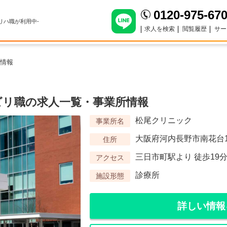
0120-975-67
のリハ職が利用中-
求人を検索
閲覧履歴
サー
情報
ビリ職の求人一覧・事業所情報
松尾クリニック
事業所名
大阪府河内長野市南花台1-
住所
三日市町駅より 徒歩19
アクセス
診療所
施設形態
詳しい情報