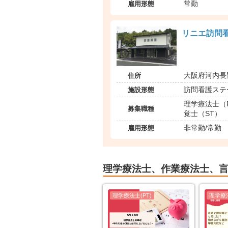
雇用形態
常勤
リニエ訪問
住所
大阪府河内長野
施設形態
訪問看護ステ
理学療法士（P
募集職種
覚士（ST）
雇用形態
非常勤/常勤
理学療法士、作業療法士、