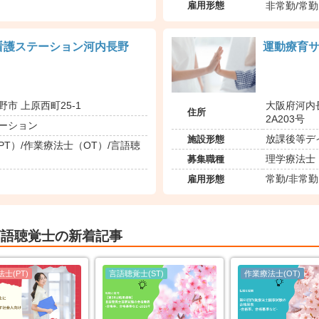
雇用形態
非常勤/常勤
看護ステーション河内長野
運動療育
大阪府河内
市 上原西町25-1
住所
2A203号
ーション
施設形態
放課後等デ
T）/作業療法士（OT）/言語聴
募集職種
理学療法士（
雇用形態
常勤/非常勤
言語聴覚士の新着記事