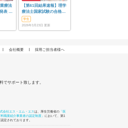
作業療法
【第61回結果速報】理学
表 |
療法士国家試験の合格発
、合格
表 | 合格点、合格基準、
学生
合格率（2026年）
2026年3月23日 更新
会社概要
採用ご担当者様へ
無料でサポート致します。
式会社エス・エム・エス
は、厚生労働省の
「医
有料職業紹介事業者の認定制度」
において、第1
て認定されております。