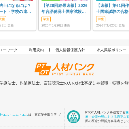
法士になるには？
【第28回結果速報】2026
【速報】第61回
ート・学校の違い
年言語聴覚士国家試験の
士国家試験の合格発
人からの目指し方
合格発表-合格点、合格基
合格点、合格基準
就職
学生
学生
準、合格率など-
率（2026年）
7月2日 更新
2026年3月26日 更新
2026年3月23日 更新
ローワーク
利用規約
個人情報保護方針
求人掲載ポリシー
理学療法士、作業療法士、言語聴覚士の方のお仕事探しや就職・転職を
PTOT人材バンクを運営する
株
社エス・エム・エス
は、東京証券取引所 プ
療・介護分野における適正な
回の医療分野認定事業者とし