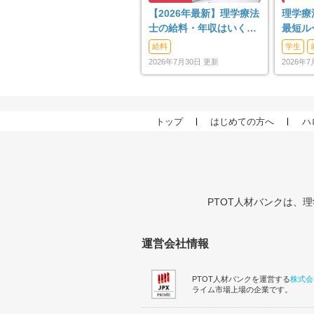
【2026年最新】理学療法
理学療
士の給料・年収はいく
最短ル
ら？上げる方法も解説
や社会
給料
学生
2026年7月30日 更新
2026年
トップ
はじめての方へ
ハ
PTOT人材バンクは、
運営会社情報
PTOT人材バンクを運営する
株式会
ライム市場上場の企業です。