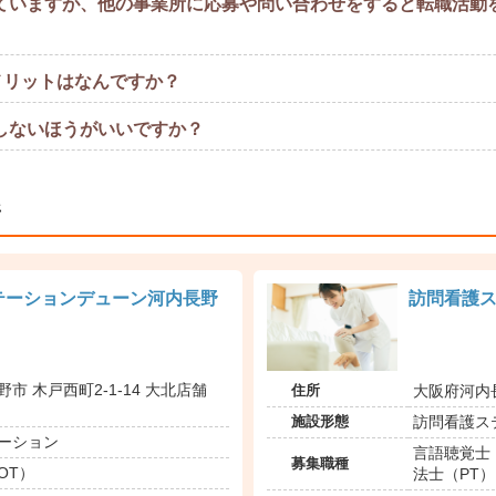
ていますが、他の事業所に応募や問い合わせをすると転職活動
メリットはなんですか？
しないほうがいいですか？
所
テーションデューン河内長野
訪問看護
住所
市 木戸西町2-1-14 大北店舗
大阪府河内長
施設形態
訪問看護ス
ーション
言語聴覚士（
募集職種
OT）
法士（PT）