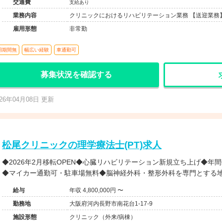
交通費
支給あり
業務内容
クリニックにおけるリハビリテーション業務 【送迎業務
雇用形態
非常勤
用期間無
幅広い経験
車通勤可
募集状況を確認する
026年04月08日 更新
松尾クリニックの理学療法士(PT)求人
◆2026年2月移転OPEN◆心臓リハビリテーション新規立ち上げ◆年
◆マイカー通勤可・駐車場無料◆脳神経外科・整形外科を専門とする
給与
年収 4,800,000円 〜
勤務地
大阪府河内長野市南花台1-17-9
施設形態
クリニック（外来/病棟）