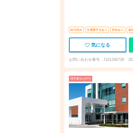
給与高め
交通費手当あり
昇給あり
雇
気になる
お問い合わせ番号 : J101206726
2
理学療法士(PT)