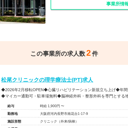
事業所情
2
この事業所の求人数
件
松尾クリニックの理学療法士(PT)求人
◆2026年2月移転OPEN◆心臓リハビリテーション新規立ち上げ◆年
◆マイカー通勤可・駐車場無料◆脳神経外科・整形外科を専門とする
給与
時給 1,900円 〜
勤務地
大阪府河内長野市南花台1-17-9
施設形態
クリニック（外来/病棟）