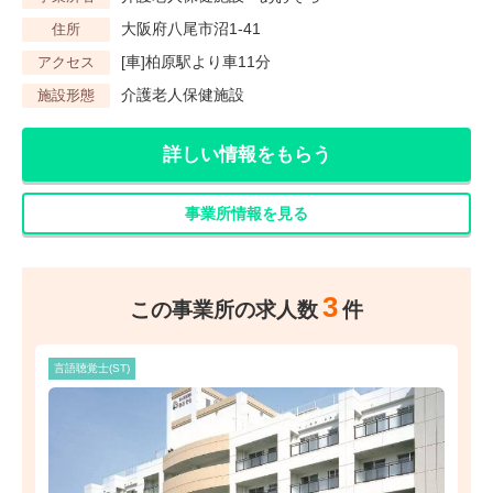
大阪府八尾市沼1-41
住所
[車]柏原駅より車11分
アクセス
介護老人保健施設
施設形態
詳しい情報をもらう
事業所情報を見る
3
この事業所の求人数
件
言語聴覚士(ST)