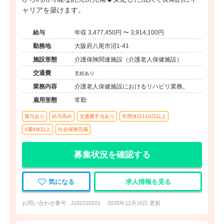
ャリアを築けます。
給与
年収 3,477,450円 〜 3,914,100円
勤務地
大阪府八尾市沼1-41
施設形態
介護保険関連施設（介護老人保健施設）
交通費
支給あり
業務内容
介護老人保健施設におけるリハビリ業務。
雇用形態
常勤
賞与あり
給与高め
交通費手当あり
年間休日110日以上
4週8休以上
社会保険完備
募集状況を確認する
気になる
求人情報を見る
お問い合わせ番号 : J101010101
2025年12月16日 更新