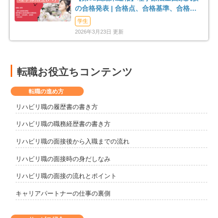
の合格発表 | 合格点、合格基準、合格率
（2026年）
学生
2026年3月23日 更新
転職お役立ちコンテンツ
転職の進め方
リハビリ職の履歴書の書き方
リハビリ職の職務経歴書の書き方
リハビリ職の面接後から入職までの流れ
リハビリ職の面接時の身だしなみ
リハビリ職の面接の流れとポイント
キャリアパートナーの仕事の裏側