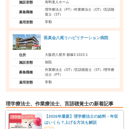
有料老人ホーム
施設形態
理学療法士（PT）/作業療法士（OT）/言語聴
募集職種
覚士（ST）
常勤
雇用形態
医真会八尾リハビリテーション病院
大阪府八尾市 都塚3-1015-1
住所
病院
施設形態
作業療法士（OT）/言語聴覚士（ST）/理学療
募集職種
法士（PT）
常勤
雇用形態
理学療法士、作業療法士、言語聴覚士の新着記事
【2026年最新】理学療法士の給料・年収
はいくら？上げる方法も解説