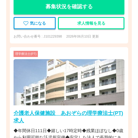
募集状況を確認する
気になる
求人情報を見る
お問い合わせ番号 : J101229398
2026年06月10日 更新
理学療法士(PT)
介護老人保健施設 あおぞらの理学療法士(PT)
求人
◆年間休日111日◆嬉しい17時定時◆残業ほぼなし◆0歳
から利用可能な託児所完備◆安定した法人で長期的にキ