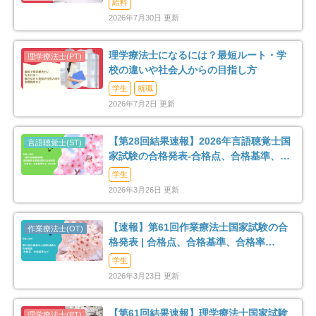
給料
2026年7月30日 更新
理学療法士になるには？最短ルート・学
校の違いや社会人からの目指し方
学生
就職
2026年7月2日 更新
【第28回結果速報】2026年言語聴覚士国
家試験の合格発表-合格点、合格基準、合
格率など-
学生
2026年3月26日 更新
【速報】第61回作業療法士国家試験の合
格発表 | 合格点、合格基準、合格率
（2026年）
学生
2026年3月23日 更新
【第61回結果速報】理学療法士国家試験