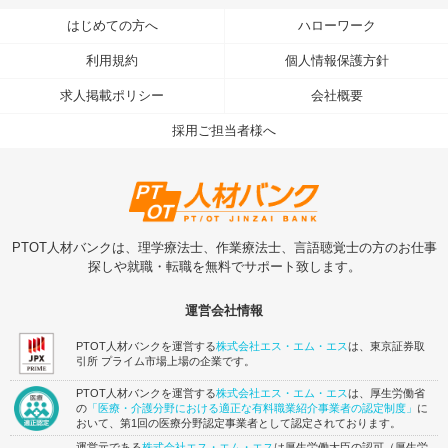
はじめての方へ
ハローワーク
利用規約
個人情報保護方針
求人掲載ポリシー
会社概要
採用ご担当者様へ
PTOT人材バンクは、理学療法士、作業療法士、言語聴覚士の方のお仕事
探しや就職・転職を無料でサポート致します。
運営会社情報
PTOT人材バンクを運営する
株式会社エス・エム・エス
は、東京証券取
引所 プライム市場上場の企業です。
PTOT人材バンクを運営する
株式会社エス・エム・エス
は、厚生労働省
の
「医療・介護分野における適正な有料職業紹介事業者の認定制度」
に
おいて、第1回の医療分野認定事業者として認定されております。
運営元である
株式会社エス・エム・エス
は厚生労働大臣の認可（厚生労