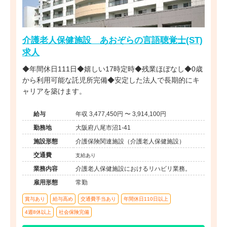
介護老人保健施設 あおぞらの言語聴覚士(ST)
求人
◆年間休日111日◆嬉しい17時定時◆残業ほぼなし◆0歳
から利用可能な託児所完備◆安定した法人で長期的にキ
ャリアを築けます。
給与
年収 3,477,450円 〜 3,914,100円
勤務地
大阪府八尾市沼1-41
施設形態
介護保険関連施設（介護老人保健施設）
交通費
支給あり
業務内容
介護老人保健施設におけるリハビリ業務。
雇用形態
常勤
賞与あり
給与高め
交通費手当あり
年間休日110日以上
4週8休以上
社会保険完備