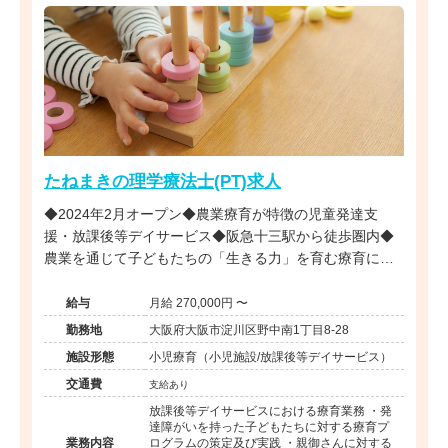
たねまきの理学療法士(PT)求人
◆2024年2月オープン◆農業療育が特徴の児童発達支
援・放課後等デイサービス◆阪急十三駅から徒歩圏内◆
農業を通じて子どもたちの「生きる力」を育む療育に携
われます◆
給与
月給 270,000円 〜
勤務地
大阪府大阪市淀川区野中南1丁目8-28
施設形態
小児療育（小児施設/放課後等デイサービス）
交通費
支給あり
放課後等デイサービスにおける療育業務 ・発
達障がいを持った子どもたちに対する療育プ
業務内容
ログラムの策定及び実践 ・親御さんに対する