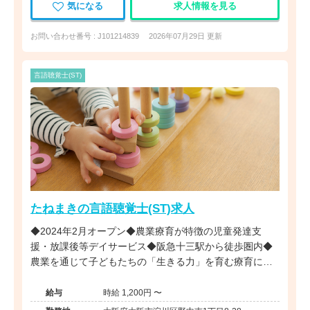
気になる
求人情報を見る
お問い合わせ番号 : J101214839
2026年07月29日 更新
言語聴覚士(ST)
たねまきの言語聴覚士(ST)求人
◆2024年2月オープン◆農業療育が特徴の児童発達支
援・放課後等デイサービス◆阪急十三駅から徒歩圏内◆
農業を通じて子どもたちの「生きる力」を育む療育に携
われます◆
給与
時給 1,200円 〜