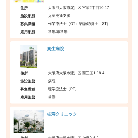
大阪府大阪市淀川区 宮原2丁目10-17
住所
児童発達支援
施設形態
作業療法士（OT）/言語聴覚士（ST）
募集職種
常勤/非常勤
雇用形態
貴生病院
大阪府大阪市淀川区 西三国1-18-4
住所
病院
施設形態
理学療法士（PT）
募集職種
常勤
雇用形態
桂寿クリニック