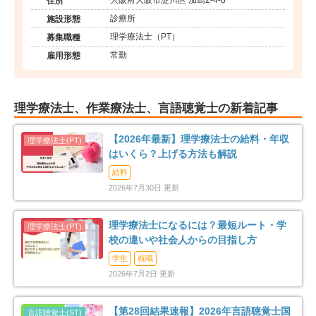
大阪府大阪市淀川区 加島2-4-8
住所
診療所
施設形態
理学療法士（PT）
募集職種
常勤
雇用形態
理学療法士、作業療法士、言語聴覚士の新着記事
【2026年最新】理学療法士の給料・年収
はいくら？上げる方法も解説
給料
2026年7月30日 更新
理学療法士になるには？最短ルート・学
校の違いや社会人からの目指し方
学生
就職
2026年7月2日 更新
【第28回結果速報】2026年言語聴覚士国