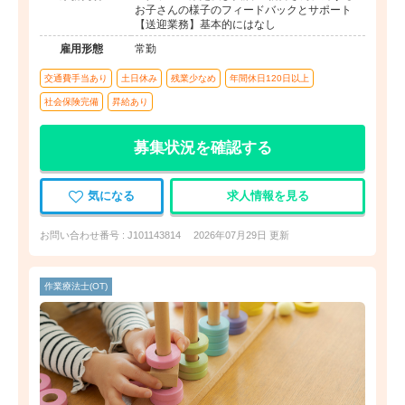
お子さんの様子のフィードバックとサポート
【送迎業務】基本的にはなし
雇用形態
常勤
交通費手当あり
土日休み
残業少なめ
年間休日120日以上
社会保険完備
昇給あり
募集状況を確認する
気になる
求人情報を見る
お問い合わせ番号 : J101143814
2026年07月29日 更新
作業療法士(OT)