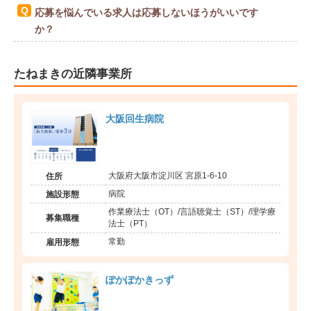
応募を悩んでいる求人は応募しないほうがいいです
か？
たねまきの近隣事業所
大阪回生病院
大阪府大阪市淀川区 宮原1-6-10
住所
病院
施設形態
作業療法士（OT）/言語聴覚士（ST）/理学療
募集職種
法士（PT）
常勤
雇用形態
ぽかぽかきっず