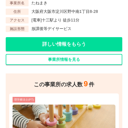
たねまき
事業所名
大阪府大阪市淀川区野中南1丁目8-28
住所
[電車]十三駅より 徒歩11分
アクセス
放課後等デイサービス
施設形態
詳しい情報をもらう
事業所情報を見る
9
この事業所の求人数
件
理学療法士(PT)