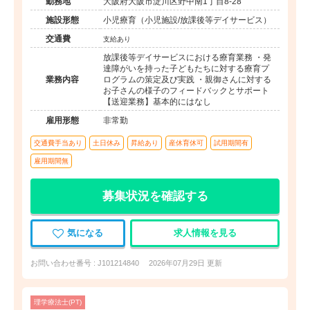
勤務地
大阪府大阪市淀川区野中南1丁目8-28
施設形態
小児療育（小児施設/放課後等デイサービス）
交通費
支給あり
放課後等デイサービスにおける療育業務 ・発
達障がいを持った子どもたちに対する療育プ
業務内容
ログラムの策定及び実践 ・親御さんに対する
お子さんの様子のフィードバックとサポート
【送迎業務】基本的にはなし
雇用形態
非常勤
交通費手当あり
土日休み
昇給あり
産休育休可
試用期間有
雇用期間無
募集状況を確認する
気になる
求人情報を見る
お問い合わせ番号 : J101214840
2026年07月29日 更新
理学療法士(PT)