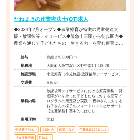
たねまきの作業療法士(OT)求人
◆2024年2月オープン◆農業療育が特徴の児童発達支
援・放課後等デイサービス◆阪急十三駅から徒歩圏内◆
農業を通じて子どもたちの「生きる力」を育む療育に携
われます◆
給与
月給 270,000円 〜
勤務地
大阪府大阪市淀川区野中南1丁目8-28
施設形態
小児療育（小児施設/放課後等デイサービス）
交通費
支給あり
放課後等デイサービスにおける療育業務 ・発
達障がいを持った子どもたちに対する療育プ
業務内容
ログラムの策定及び実践 ・親御さんに対する
お子さんの様子のフィードバックとサポート
【送迎業務】基本的にはなし
雇用形態
常勤
交通費手当あり
土日休み
残業少なめ
年間休日120日以上
社会保険完備
昇給あり