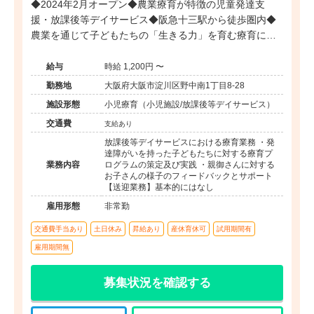
◆2024年2月オープン◆農業療育が特徴の児童発達支
援・放課後等デイサービス◆阪急十三駅から徒歩圏内◆
農業を通じて子どもたちの「生きる力」を育む療育に携
われます◆
給与
時給 1,200円 〜
勤務地
大阪府大阪市淀川区野中南1丁目8-28
施設形態
小児療育（小児施設/放課後等デイサービス）
交通費
支給あり
放課後等デイサービスにおける療育業務 ・発
達障がいを持った子どもたちに対する療育プ
業務内容
ログラムの策定及び実践 ・親御さんに対する
お子さんの様子のフィードバックとサポート
【送迎業務】基本的にはなし
雇用形態
非常勤
交通費手当あり
土日休み
昇給あり
産休育休可
試用期間有
雇用期間無
募集状況を確認する