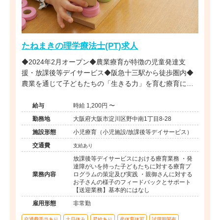
たねまきの理学療法士(PT)求人
◆2024年2月オープン◆農業療育が特徴の児童発達支
援・放課後等デイサービス◆阪急十三駅から徒歩圏内◆
農業を通じて子どもたちの「生きる力」を育む療育に携
われます◆
給与
時給 1,200円 〜
勤務地
大阪府大阪市淀川区野中南1丁目8-28
施設形態
小児療育（小児施設/放課後等デイサービス）
交通費
支給あり
放課後等デイサービスにおける療育業務 ・発
達障がいを持った子どもたちに対する療育プ
業務内容
ログラムの策定及び実践 ・親御さんに対する
お子さんの様子のフィードバックとサポート
【送迎業務】基本的にはなし
雇用形態
非常勤
交通費手当あり
土日休み
昇給あり
産休育休可
試用期間有