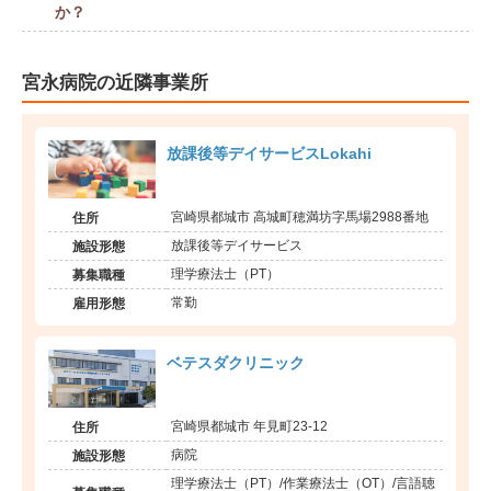
か？
宮永病院の近隣事業所
放課後等デイサービスLokahi
宮崎県都城市 高城町穂満坊字馬場2988番地
住所
放課後等デイサービス
施設形態
理学療法士（PT）
募集職種
常勤
雇用形態
ベテスダクリニック
宮崎県都城市 年見町23-12
住所
病院
施設形態
理学療法士（PT）/作業療法士（OT）/言語聴