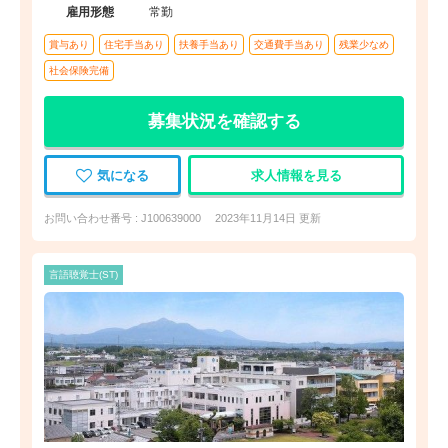
雇用形態
常勤
賞与あり
住宅手当あり
扶養手当あり
交通費手当あり
残業少なめ
社会保険完備
募集状況を確認する
気になる
求人情報を見る
お問い合わせ番号 : J100639000
2023年11月14日 更新
言語聴覚士(ST)