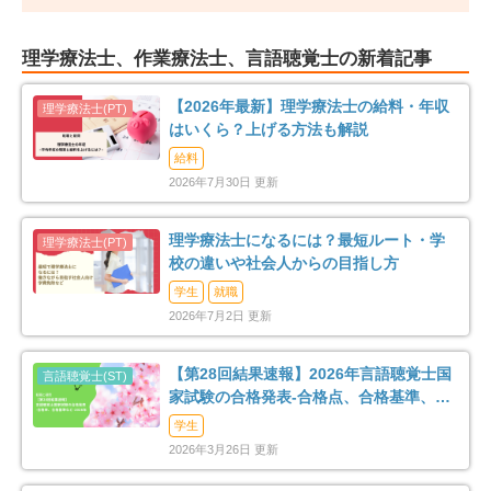
理学療法士、作業療法士、言語聴覚士の新着記事
【2026年最新】理学療法士の給料・年収
はいくら？上げる方法も解説
給料
2026年7月30日 更新
理学療法士になるには？最短ルート・学
校の違いや社会人からの目指し方
学生
就職
2026年7月2日 更新
【第28回結果速報】2026年言語聴覚士国
家試験の合格発表-合格点、合格基準、合
格率など-
学生
2026年3月26日 更新