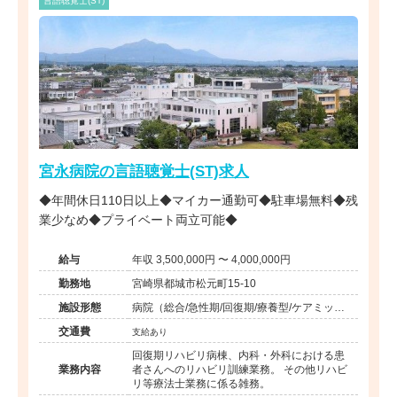
言語聴覚士(ST)
宮永病院の言語聴覚士(ST)求人
◆年間休日110日以上◆マイカー通勤可◆駐車場無料◆残
業少なめ◆プライベート両立可能◆
給与
年収 3,500,000円 〜 4,000,000円
勤務地
宮崎県都城市松元町15-10
施設形態
病院（総合/急性期/回復期/療養型/ケアミック
ス/外来）、その他（その他）
交通費
支給あり
回復期リハビリ病棟、内科・外科における患
業務内容
者さんへのリハビリ訓練業務。 その他リハビ
リ等療法士業務に係る雑務。