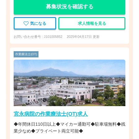
募集状況を確認する
気になる
求人情報を見る
お問い合わせ番号 : J101005852
2025年04月17日 更新
作業療法士(OT)
宮永病院の作業療法士(OT)求人
◆年間休日110日以上◆マイカー通勤可◆駐車場無料◆残
業少なめ◆プライベート両立可能◆