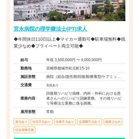
宮永病院の理学療法士(PT)求人
◆年間休日110日以上◆マイカー通勤可◆駐車場無料◆残
業少なめ◆プライベート両立可能◆
給与
年収 3,500,000円 〜 4,000,000円
勤務地
宮崎県都城市松元町15-10
施設形態
病院（総合/急性期/回復期/療養型/ケアミック
ス/外来）、その他（その他）
交通費
支給あり
回復期リハビリ病棟、内科・外科における患
業務内容
者さんへのリハビリ訓練業務。 その他リハビ
リ等療法士業務に係る雑務。
雇用形態
常勤
賞与あり
住宅手当あり
扶養手当あり
交通費手当あり
残業少なめ
社会保険完備