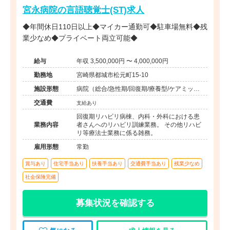
宮永病院の言語聴覚士(ST)求人
◆年間休日110日以上◆マイカー通勤可◆駐車場無料◆残
業少なめ◆プライベート両立可能◆
給与
年収 3,500,000円 〜 4,000,000円
勤務地
宮崎県都城市松元町15-10
施設形態
病院（総合/急性期/回復期/療養型/ケアミック
ス/外来）、その他（その他）
交通費
支給あり
回復期リハビリ病棟、内科・外科における患
業務内容
者さんへのリハビリ訓練業務。 その他リハビ
リ等療法士業務に係る雑務。
雇用形態
常勤
賞与あり
住宅手当あり
扶養手当あり
交通費手当あり
残業少なめ
社会保険完備
募集状況を確認する