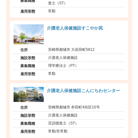
募集職種
覚士（ST）
常勤
雇用形態
介護老人保健施設すこやか苑
宮崎県都城市 大岩田町5812
住所
介護老人保健施設
施設形態
理学療法士（PT）
募集職種
常勤
雇用形態
介護老人保健施設こんにちわセンター
宮崎県都城市 牟田町4街区10号
住所
介護老人保健施設
施設形態
言語聴覚士（ST）
募集職種
常勤/非常勤
雇用形態