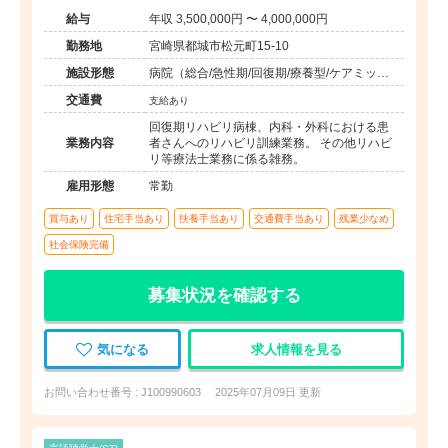
給与
年収 3,500,000円 〜 4,000,000円
勤務地
宮崎県都城市松元町15-10
施設形態
病院（総合/急性期/回復期/療養型/ケアミック
ス/外来）、その他（その他）
交通費
支給あり
回復期リハビリ病棟、内科・外科における患
業務内容
者さんへのリハビリ訓練業務。 その他リハビ
リ等療法士業務に係る雑務。
雇用形態
常勤
賞与あり
住宅手当あり
扶養手当あり
交通費手当あり
残業少なめ
社会保険完備
募集状況を確認する
気になる
求人情報を見る
お問い合わせ番号 : J100990603
2025年07月09日 更新