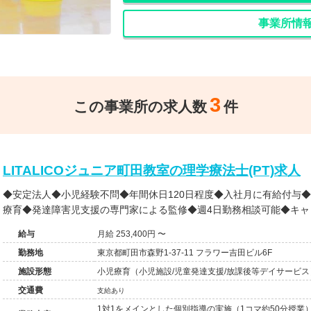
事業所情
3
この事業所の求人数
件
LITALICOジュニア町田教室の理学療法士(PT)求人
◆安定法人◆小児経験不問◆年間休日120日程度◆入社月に有給付与
療育◆発達障害児支援の専門家による監修◆週4日勤務相談可能◆キャ
給与
月給 253,400円 〜
勤務地
東京都町田市森野1-37-11 フラワー吉田ビル6F
施設形態
小児療育（小児施設/児童発達支援/放課後等デイサービス
交通費
支給あり
1対1をメインとした個別指導の実施（1コマ約50分授業