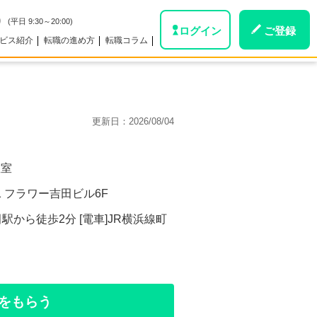
0
(平日 9:30～20:00)
ログイン
ご登録
ビス紹介
転職の進め方
転職コラム
更新日：
2026/08/04
教室
1 フラワー吉田ビル6F
駅から徒歩2分 [電車]JR横浜線町
をもらう