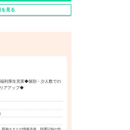
報を見る
◆福利厚生充実◆個別・少人数での
リアアップ◆
）
） 親御さまとの情報共有、指導記録の作