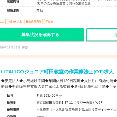
業務内容
成 そのほか教室運営に関わる業務全般
雇用形態
常勤
以上
4週8休以上
社会保険完備
昇給あり
募集状況を確認する
026年08月04日 更新
LITALICOジュニア町田教室の作業療法士(OT)求人
◆安定法人◆小児経験不問◆年間休日120日程度◆入社月に有給付与
療育◆発達障害児支援の専門家による監修◆週4日勤務相談可能◆キャ
給与
月給 253,400円 〜
勤務地
東京都町田市森野1-37-11 フラワー吉田ビル6F
施設形態
小児療育（小児施設/児童発達支援/放課後等デイサービス
交通費
支給あり