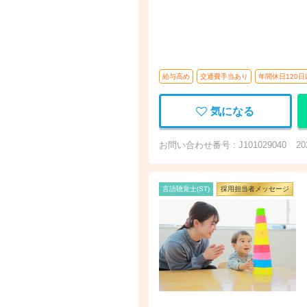
給与高め
交通費手当あり
年間休日120日
気になる
お問い合わせ番号 : J101029040
2
言語聴覚士(ST)
採用担当者メッセージ