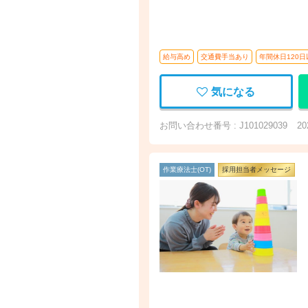
給与高め
交通費手当あり
年間休日120日
気になる
お問い合わせ番号 : J101029039
2
作業療法士(OT)
採用担当者メッセージ