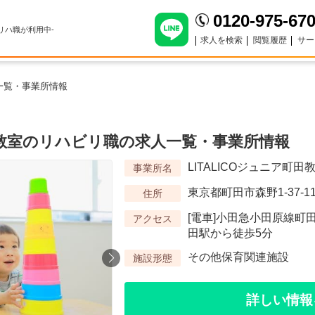
0120-975-67
のリハ職が利用中-
求人を検索
閲覧履歴
サー
人一覧・事業所情報
町田教室のリハビリ職の求人一覧・事業所情報
LITALICOジュニア町田
事業所名
東京都町田市森野1-37-1
住所
[電車]小田急小田原線町田
アクセス
田駅から徒歩5分
その他保育関連施設
施設形態
詳しい情報