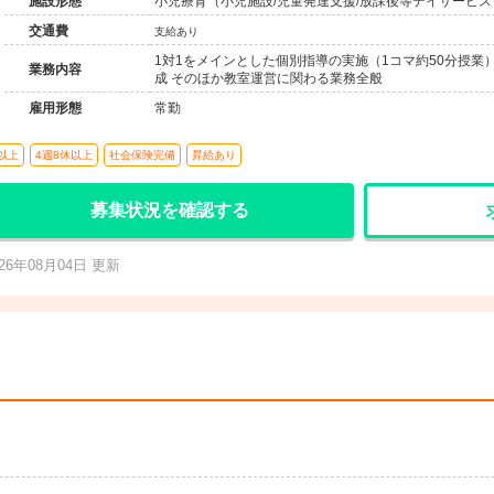
施設形態
小児療育（小児施設/児童発達支援/放課後等デイサービス
交通費
支給あり
1対1をメインとした個別指導の実施（1コマ約50分授業
業務内容
成 そのほか教室運営に関わる業務全般
雇用形態
常勤
以上
4週8休以上
社会保険完備
昇給あり
募集状況を確認する
026年08月04日 更新