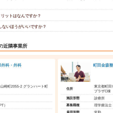
メリットはなんですか？
しないほうがいいですか？
室の近隣事業所
形外科・外科
町田金森
山崎町2055-2 グランハート町
東京都町田市
住所
プラザC棟
施設形態
診療所
募集職種
PT）
理学療法士（
雇用形態
常勤