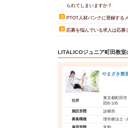
られてしまいますか？
PTOT人材バンクに登録する
応募を悩んでいる求人は応募
LITALICOジュニア町田教
やまざき整
東京都町田市 
住所
田B-105
施設形態
診療所
募集職種
理学療法士（
雇用形態
常勤