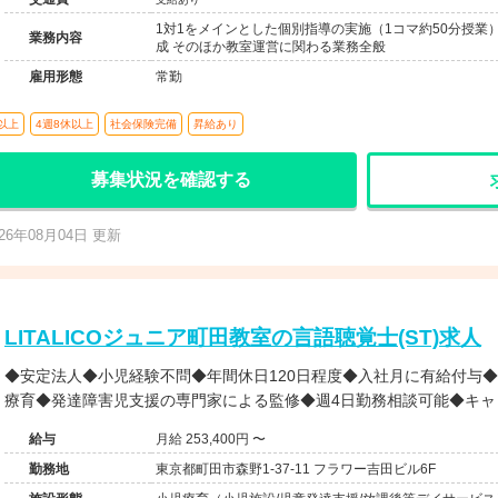
1対1をメインとした個別指導の実施（1コマ約50分授業
業務内容
成 そのほか教室運営に関わる業務全般
雇用形態
常勤
以上
4週8休以上
社会保険完備
昇給あり
募集状況を確認する
026年08月04日 更新
LITALICOジュニア町田教室の言語聴覚士(ST)求人
◆安定法人◆小児経験不問◆年間休日120日程度◆入社月に有給付与
療育◆発達障害児支援の専門家による監修◆週4日勤務相談可能◆キャ
給与
月給 253,400円 〜
勤務地
東京都町田市森野1-37-11 フラワー吉田ビル6F