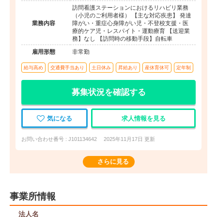
訪問看護ステーションにおけるリハビリ業務
（小児のご利用者様） 【主な対応疾患】 発達
業務内容
障がい・重症心身障がい児・不登校支援・医
療的ケア児・レスパイト・運動療育 【送迎業
務】なし 【訪問時の移動手段】自転車
雇用形態
非常勤
給与高め
交通費手当あり
土日休み
昇給あり
産休育休可
定年制
募集状況を確認する
気になる
求人情報を見る
お問い合わせ番号 : J101134642
2025年11月17日 更新
さらに見る
事業所情報
法人名