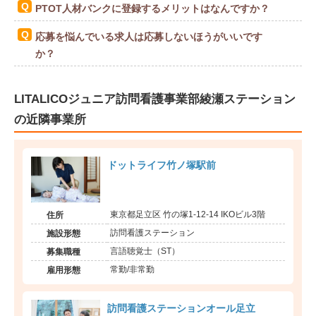
PTOT人材バンクに登録するメリットはなんですか？
応募を悩んでいる求人は応募しないほうがいいです
か？
LITALICOジュニア訪問看護事業部綾瀬ステーション
の近隣事業所
ドットライフ竹ノ塚駅前
東京都足立区 竹の塚1-12-14 IKOビル3階
住所
訪問看護ステーション
施設形態
言語聴覚士（ST）
募集職種
常勤/非常勤
雇用形態
訪問看護ステーションオール足立