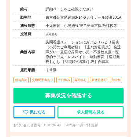
充実◆子育て中スタッフ複数在籍◆直行直帰も可能◆
給与
詳細ページをご確認ください
勤務地
東京都足立区綾瀬3-14-6 ルミナール綾瀬301A
施設形態
小児療育（小児施設/児童発達支援/放課後等デ
イサービス）
交通費
支給あり
訪問看護ステーションにおけるリハビリ業務
（小児のご利用者様） 【主な対応疾患】 発達
業務内容
障がい・重症心身障がい児・不登校支援・医
療的ケア児・レスパイト・運動療育 【送迎業
務】なし 【訪問時の移動手段】自転車
雇用形態
非常勤
給与高め
交通費手当あり
土日休み
昇給あり
産休育休可
定年制
募集状況を確認する
気になる
求人情報を見る
お問い合わせ番号 : J101134643
2025年11月17日 更新