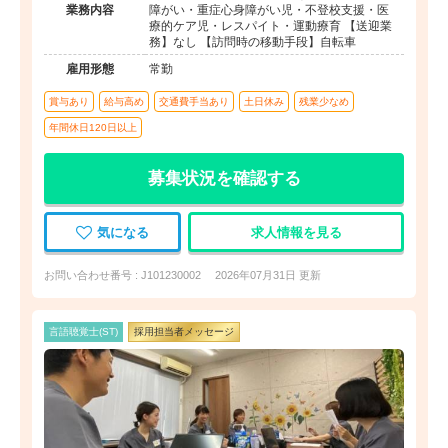
業務内容
障がい・重症心身障がい児・不登校支援・医
療的ケア児・レスパイト・運動療育 【送迎業
務】なし 【訪問時の移動手段】自転車
雇用形態
常勤
賞与あり
給与高め
交通費手当あり
土日休み
残業少なめ
年間休日120日以上
募集状況を確認する
気になる
求人情報を見る
お問い合わせ番号 : J101230002
2026年07月31日 更新
言語聴覚士(ST)
採用担当者メッセージ