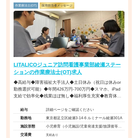
作業療法士(OT)
採用担当者メッセージ
LITALICOジュニア訪問看護事業部綾瀬ステー
ションの作業療法士(OT)求人
◆高給与◆障害福祉大手法人◆土日休み（祝日は休みor
勤務選択可能）◆年間426万円-700万円◆スマホ、iPad
支給で効率化◆残業ほぼ無し◆福利厚生充実◆教育体制
充実◆子育て中スタッフ複数在籍◆直行直帰も可能◆
給与
詳細ページをご確認ください
勤務地
東京都足立区綾瀬3-14-6 ルミナール綾瀬301A
施設形態
小児療育（小児施設/児童発達支援/放課後等デ
イサービス）
交通費
支給あり