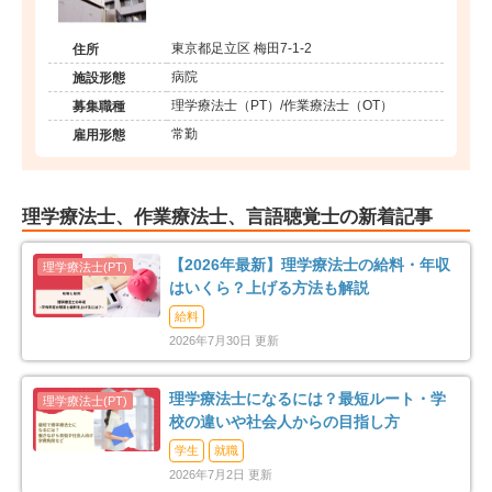
東京都足立区 梅田7-1-2
住所
病院
施設形態
理学療法士（PT）/作業療法士（OT）
募集職種
常勤
雇用形態
理学療法士、作業療法士、言語聴覚士の新着記事
【2026年最新】理学療法士の給料・年収
はいくら？上げる方法も解説
給料
2026年7月30日 更新
理学療法士になるには？最短ルート・学
校の違いや社会人からの目指し方
学生
就職
2026年7月2日 更新