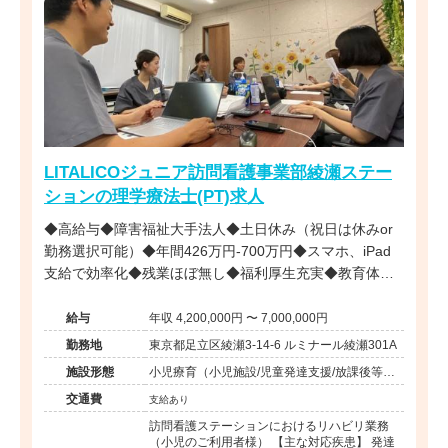
LITALICOジュニア訪問看護事業部綾瀬ステー
ションの理学療法士(PT)求人
◆高給与◆障害福祉大手法人◆土日休み（祝日は休みor
勤務選択可能）◆年間426万円-700万円◆スマホ、iPad
支給で効率化◆残業ほぼ無し◆福利厚生充実◆教育体制
充実◆子育て中スタッフ複数在籍◆直行直帰も可能◆
給与
年収 4,200,000円 〜 7,000,000円
勤務地
東京都足立区綾瀬3-14-6 ルミナール綾瀬301A
施設形態
小児療育（小児施設/児童発達支援/放課後等デ
イサービス）
交通費
支給あり
訪問看護ステーションにおけるリハビリ業務
（小児のご利用者様） 【主な対応疾患】 発達