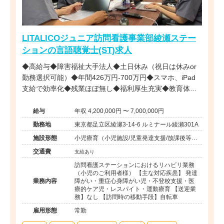
LITALICOジュニア訪問看護事業部綾瀬ステー
ションの言語聴覚士(ST)求人
◆高給与◆障害福祉大手法人◆土日休み（祝日は休みor
勤務選択可能）◆年間426万円-700万円◆スマホ、iPad
支給で効率化◆残業ほぼ無し◆福利厚生充実◆教育体制
充実◆子育て中スタッフ複数在籍◆直行直帰も可能◆
給与
年収 4,200,000円 〜 7,000,000円
勤務地
東京都足立区綾瀬3-14-6 ルミナール綾瀬301A
施設形態
小児療育（小児施設/児童発達支援/放課後等デ
イサービス）
交通費
支給あり
訪問看護ステーションにおけるリハビリ業務
（小児のご利用者様） 【主な対応疾患】 発達
業務内容
障がい・重症心身障がい児・不登校支援・医
療的ケア児・レスパイト・運動療育 【送迎業
務】なし 【訪問時の移動手段】自転車
雇用形態
常勤