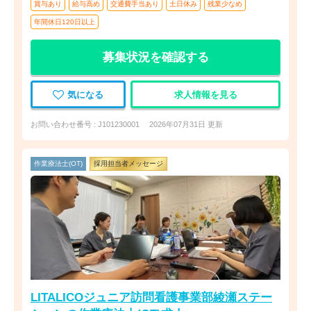
賞与あり
給与高め
交通費手当あり
土日休み
残業少なめ
年間休日120日以上
募集状況を確認する
気になる
求人情報を見る
お問い合わせ番号 : J101230001
2026年07月31日 更新
作業療法士(OT)
採用担当者メッセージ
LITALICOジュニア訪問看護事業部綾瀬ステー