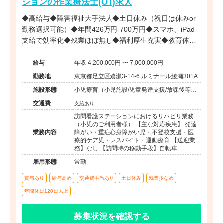
ションの作業療法士(OT)求人
◆高給与◆障害福祉大手法人◆土日休み（祝日は休みor
勤務選択可能）◆年間426万円-700万円◆スマホ、iPad
支給で効率化◆残業ほぼ無し◆福利厚生充実◆教育体制
充実◆子育て中スタッフ複数在籍◆直行直帰も可能◆
給与
年収 4,200,000円 〜 7,000,000円
勤務地
東京都足立区綾瀬3-14-6 ルミナール綾瀬301A
施設形態
小児療育（小児施設/児童発達支援/放課後等デ
イサービス）
交通費
支給あり
訪問看護ステーションにおけるリハビリ業務
（小児のご利用者様） 【主な対応疾患】 発達
業務内容
障がい・重症心身障がい児・不登校支援・医
療的ケア児・レスパイト・運動療育 【送迎業
務】なし 【訪問時の移動手段】自転車
雇用形態
常勤
賞与あり
給与高め
交通費手当あり
土日休み
残業少なめ
年間休日120日以上
募集状況を確認する