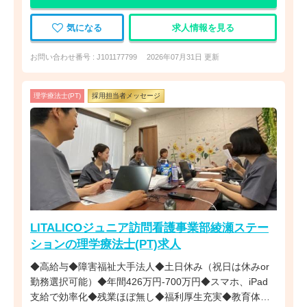
気になる
求人情報を見る
お問い合わせ番号 : J101177799
2026年07月31日 更新
理学療法士(PT)
採用担当者メッセージ
LITALICOジュニア訪問看護事業部綾瀬ステー
ションの理学療法士(PT)求人
◆高給与◆障害福祉大手法人◆土日休み（祝日は休みor
勤務選択可能）◆年間426万円-700万円◆スマホ、iPad
支給で効率化◆残業ほぼ無し◆福利厚生充実◆教育体制