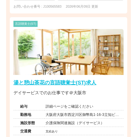
お問い合わせ番号 : J100565583
2026年06月09日 更新
言語聴覚士(ST)
湯と憩山茶花の言語聴覚士(ST)求人
デイサービスでのお仕事です＠大阪市
給与
詳細ページをご確認ください
勤務地
大阪府大阪市西淀川区御幣島1-16-3立知ビル1
階
施設形態
介護保険関連施設（デイサービス）
交通費
支給あり