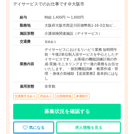
デイサービスでのお仕事です＠大阪市
給与
時給 1,400円 〜 1,600円
勤務地
大阪府大阪市西淀川区御幣島1-16-3立知ビル1
階
施設形態
介護保険関連施設（デイサービス）
交通費
支給あり
デイサービスにおけるリハビリ業務 短時間午
前・午後2単位制入浴サービスを中心としたデ
イサービスです。 お客様の機能訓練計画の作
業務内容
成-実施-モニタリングまで一連の業務をお任せ
いたします。 ・個別機能訓練 ・帳票作成・管
理 ・身体介助補助 【送迎業務】基本的にはな
し
雇用形態
非常勤
交通費手当あり
昇給あり
試用期間有
車通勤可
募集状況を確認する
気になる
求人情報を見る