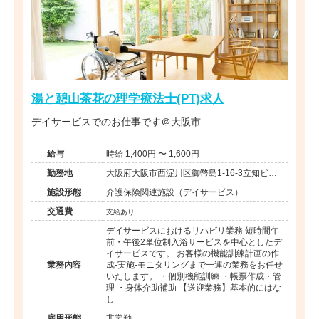
湯と憩山茶花の理学療法士(PT)求人
デイサービスでのお仕事です＠大阪市
給与
時給 1,400円 〜 1,600円
勤務地
大阪府大阪市西淀川区御幣島1-16-3立知ビル1
階
施設形態
介護保険関連施設（デイサービス）
交通費
支給あり
デイサービスにおけるリハビリ業務 短時間午
前・午後2単位制入浴サービスを中心としたデ
イサービスです。 お客様の機能訓練計画の作
業務内容
成-実施-モニタリングまで一連の業務をお任せ
いたします。 ・個別機能訓練 ・帳票作成・管
理 ・身体介助補助 【送迎業務】基本的にはな
し
雇用形態
非常勤