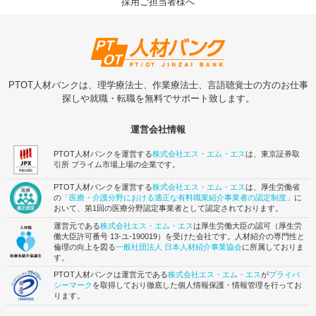
採用ご担当者様へ
PTOT人材バンクは、理学療法士、作業療法士、言語聴覚士の方のお仕事
探しや就職・転職を無料でサポート致します。
運営会社情報
PTOT人材バンクを運営する
株式会社エス・エム・エス
は、東京証券取
引所 プライム市場上場の企業です。
PTOT人材バンクを運営する
株式会社エス・エム・エス
は、厚生労働省
の
「医療・介護分野における適正な有料職業紹介事業者の認定制度」
に
おいて、第1回の医療分野認定事業者として認定されております。
運営元である
株式会社エス・エム・エス
は厚生労働大臣の認可（厚生労
働大臣許可番号 13-ユ-190019）を受けた会社です。人材紹介の専門性と
倫理の向上を図る
一般社団法人 日本人材紹介事業協会
に所属しておりま
す。
PTOT人材バンクは運営元である
株式会社エス・エム・エス
が
プライバ
シーマーク
を取得しており徹底した個人情報保護・情報管理を行ってお
ります。