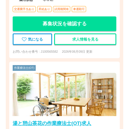
交通費手当あり
昇給あり
試用期間有
車通勤可
募集状況を確認する
気になる
求人情報を見る
お問い合わせ番号 : J100565582
2026年06月09日 更新
作業療法士(OT)
湯と憩山茶花の作業療法士(OT)求人