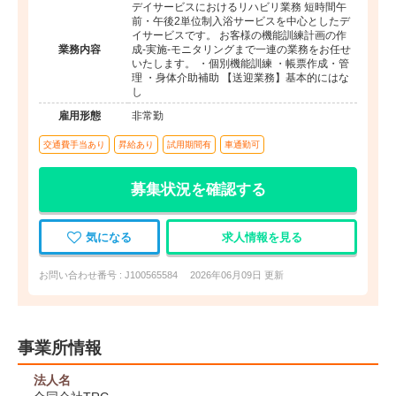
デイサービスにおけるリハビリ業務 短時間午
前・午後2単位制入浴サービスを中心としたデ
イサービスです。 お客様の機能訓練計画の作
業務内容
成-実施-モニタリングまで一連の業務をお任せ
いたします。 ・個別機能訓練 ・帳票作成・管
理 ・身体介助補助 【送迎業務】基本的にはな
し
雇用形態
非常勤
交通費手当あり
昇給あり
試用期間有
車通勤可
募集状況を確認する
気になる
求人情報を見る
お問い合わせ番号 : J100565584
2026年06月09日 更新
事業所情報
法人名