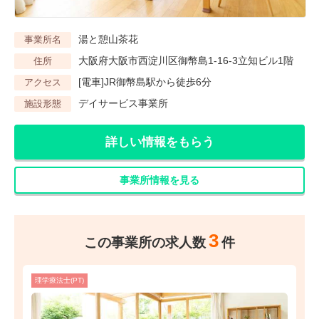
湯と憩山茶花
事業所名
大阪府大阪市西淀川区御幣島1-16-3立知ビル1階
住所
[電車]JR御幣島駅から徒歩6分
アクセス
デイサービス事業所
施設形態
詳しい情報をもらう
事業所情報を見る
3
この事業所の求人数
件
理学療法士(PT)