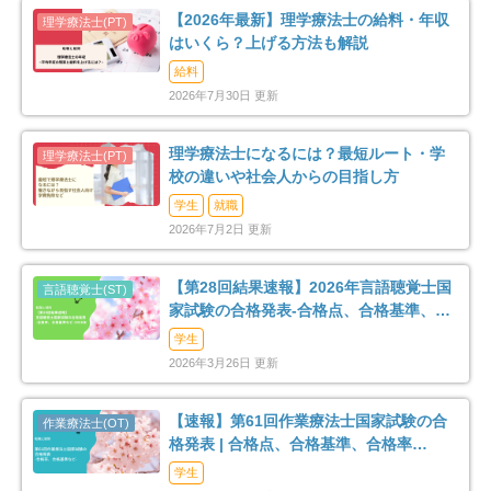
【2026年最新】理学療法士の給料・年収
はいくら？上げる方法も解説
給料
2026年7月30日 更新
理学療法士になるには？最短ルート・学
校の違いや社会人からの目指し方
学生
就職
2026年7月2日 更新
【第28回結果速報】2026年言語聴覚士国
家試験の合格発表-合格点、合格基準、合
格率など-
学生
2026年3月26日 更新
【速報】第61回作業療法士国家試験の合
格発表 | 合格点、合格基準、合格率
（2026年）
学生