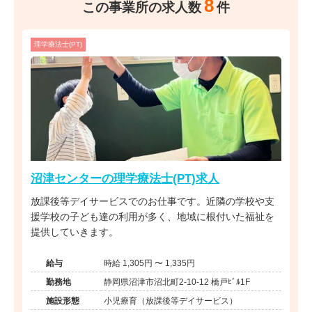
8
この事業所の求人数
件
理学療法士(PT)
沼津センターの理学療法士(PT)求人
放課後等デイサービスでのお仕事です。近隣の学校や支
援学校の子ども達の利用が多く、地域に根付いた福祉を
提供していきます。
給与
時給 1,305円 〜 1,335円
勤務地
静岡県沼津市沼北町2-10-12 橋戸ﾋﾞﾙ1F
施設形態
小児療育（放課後等デイサービス）