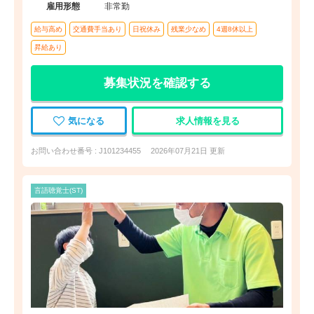
雇用形態
非常勤
給与高め
交通費手当あり
日祝休み
残業少なめ
4週8休以上
昇給あり
募集状況を確認する
気になる
求人情報を見る
お問い合わせ番号 : J101234455
2026年07月21日 更新
言語聴覚士(ST)