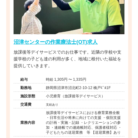
沼津センターの作業療法士(OT)求人
放課後等デイサービスでのお仕事です。近隣の学校や支
援学校の子ども達の利用が多く、地域に根付いた福祉を
提供していきます。
給与
時給 1,305円 〜 1,335円
勤務地
静岡県沼津市沼北町2-10-12 橋戸ﾋﾞﾙ1F
施設形態
小児療育（放課後等デイサービス）
交通費
支給あり
放課後等デイサービスにおける療育業務全般
・日常生活や将来に向けての支援 ・個別支援
業務内容
の計画・実施・記録 ・レクリエーションの参
加 ・連絡帳での連絡帳対応、保護者様対応 ・
子どもたちの送迎業務 等 【送迎業務】あり