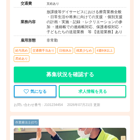
交通費
支給あり
放課後等デイサービスにおける療育業務全般
・日常生活や将来に向けての支援 ・個別支援
業務内容
の計画・実施・記録 ・レクリエーションの参
加 ・連絡帳での連絡帳対応、保護者様対応 ・
子どもたちの送迎業務 等 【送迎業務】あり
雇用形態
非常勤
給与高め
交通費手当あり
日祝休み
残業少なめ
4週8休以上
昇給あり
募集状況を確認する
気になる
求人情報を見る
お問い合わせ番号 : J101234454
2026年07月21日 更新
作業療法士(OT)