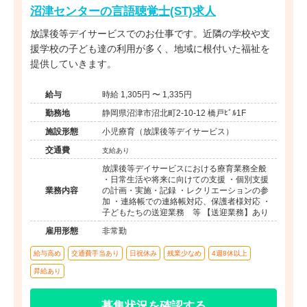
沼津センターの言語聴覚士(ST)求人
放課後等デイサービスでのお仕事です。近隣の学校や支
援学校の子ども達の利用が多く、地域に根付いた福祉を
提供していきます。
給与
時給 1,305円 〜 1,335円
勤務地
静岡県沼津市沼北町2-10-12 橋戸ﾋﾞﾙ1F
施設形態
小児療育（放課後等デイサービス）
交通費
支給あり
放課後等デイサービスにおける療育業務全般
・日常生活や将来に向けての支援 ・個別支援
業務内容
の計画・実施・記録 ・レクリエーションの参
加 ・連絡帳での連絡帳対応、保護者様対応 ・
子どもたちの送迎業務 等 【送迎業務】あり
雇用形態
非常勤
給与高め
交通費手当あり
日祝休み
残業少なめ
4週8休以上
昇給あり
募集状況を確認する