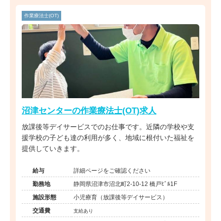
作業療法士(OT)
沼津センターの作業療法士(OT)求人
放課後等デイサービスでのお仕事です。近隣の学校や支
援学校の子ども達の利用が多く、地域に根付いた福祉を
提供していきます。
給与
詳細ページをご確認ください
勤務地
静岡県沼津市沼北町2-10-12 橋戸ﾋﾞﾙ1F
施設形態
小児療育（放課後等デイサービス）
交通費
支給あり