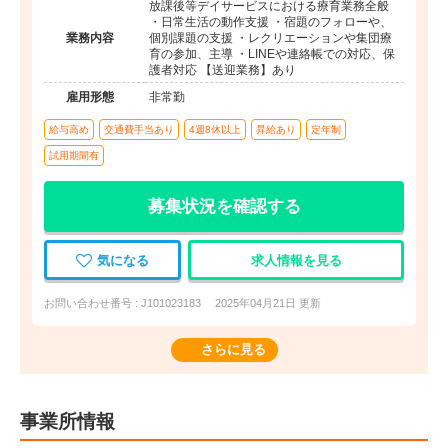
放課後等デイサービスにおける療育業務全般
・日常生活の動作支援 ・宿題のフォローや、
業務内容
個別課題の支援 ・レクリエーションや集団療
育の参加、主導 ・LINEや連絡帳での対応、保
護者対応 【送迎業務】あり
雇用形態
非常勤
給与高め
交通費手当あり
4週8休以上
昇給あり
定年制
試用期間有
募集状況を確認する
気になる
求人情報を見る
お問い合わせ番号 : J101023183
2025年04月21日 更新
さらに見る
事業所情報