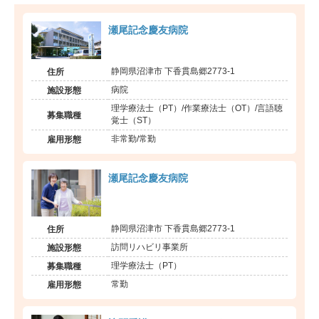
瀬尾記念慶友病院
静岡県沼津市 下香貫島郷2773-1
住所
病院
施設形態
理学療法士（PT）/作業療法士（OT）/言語聴
募集職種
覚士（ST）
非常勤/常勤
雇用形態
瀬尾記念慶友病院
静岡県沼津市 下香貫島郷2773-1
住所
訪問リハビリ事業所
施設形態
理学療法士（PT）
募集職種
常勤
雇用形態