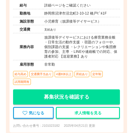
給与
詳細ページをご確認ください
勤務地
静岡県沼津市沼北町2-10-12 橋戸ﾋﾞﾙ1F
施設形態
小児療育（放課後等デイサービス）
交通費
支給あり
放課後等デイサービスにおける療育業務全般
・日常生活の動作支援 ・宿題のフォローや、
業務内容
個別課題の支援 ・レクリエーションや集団療
育の参加、主導 ・LINEや連絡帳での対応、保
護者対応 【送迎業務】あり
雇用形態
非常勤
給与高め
交通費手当あり
4週8休以上
昇給あり
定年制
試用期間有
募集状況を確認する
気になる
求人情報を見る
お問い合わせ番号 : J101023182
2025年04月21日 更新