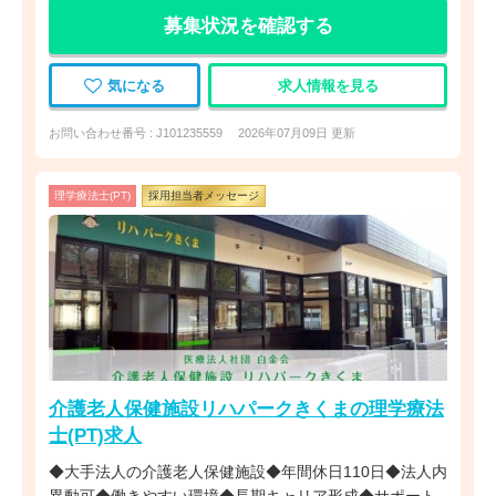
募集状況を確認する
気になる
求人情報を見る
お問い合わせ番号 : J101235559
2026年07月09日 更新
理学療法士(PT)
採用担当者メッセージ
介護老人保健施設リハパークきくまの理学療法
士(PT)求人
◆大手法人の介護老人保健施設◆年間休日110日◆法人内