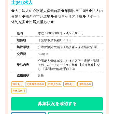
士(PT)求人
◆大手法人の介護老人保健施設◆年間休日110日◆法人内
異動可◆働きやすい環境◆長期キャリア形成◆サポート
体制充実◆転居支援あり◆
給与
年収 4,000,000円 〜 4,500,000円
勤務地
千葉県市原市菊間1136-6
施設形態
介護保険関連施設（介護老人保健施設/訪問看
護・リハ）
交通費
支給あり
介護老人保健施設における入所・通所・訪問
業務内容
でのリハビリテーション業務 【送迎業務】な
し 【訪問時の移動手段】車
雇用形態
常勤
賞与あり
交通費手当あり
残業少なめ
昇給あり
退職金あり
産休育休可
募集状況を確認する