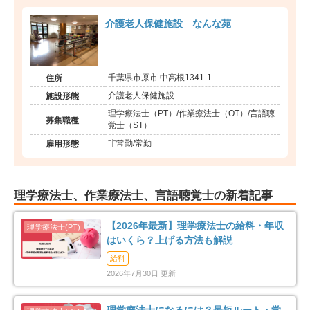
介護老人保健施設 なんな苑
千葉県市原市 中高根1341-1
住所
介護老人保健施設
施設形態
理学療法士（PT）/作業療法士（OT）/言語聴
募集職種
覚士（ST）
非常勤/常勤
雇用形態
理学療法士、作業療法士、言語聴覚士の新着記事
【2026年最新】理学療法士の給料・年収
はいくら？上げる方法も解説
給料
2026年7月30日 更新