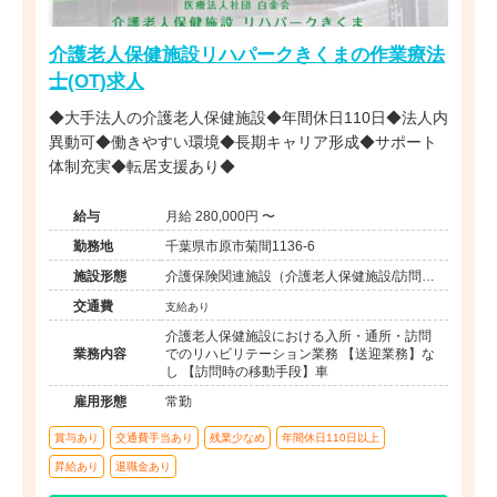
介護老人保健施設リハパークきくまの作業療法
士(OT)求人
◆大手法人の介護老人保健施設◆年間休日110日◆法人内
異動可◆働きやすい環境◆長期キャリア形成◆サポート
体制充実◆転居支援あり◆
給与
月給 280,000円 〜
勤務地
千葉県市原市菊間1136-6
施設形態
介護保険関連施設（介護老人保健施設/訪問看
護・リハ）
交通費
支給あり
介護老人保健施設における入所・通所・訪問
業務内容
でのリハビリテーション業務 【送迎業務】な
し 【訪問時の移動手段】車
雇用形態
常勤
賞与あり
交通費手当あり
残業少なめ
年間休日110日以上
昇給あり
退職金あり