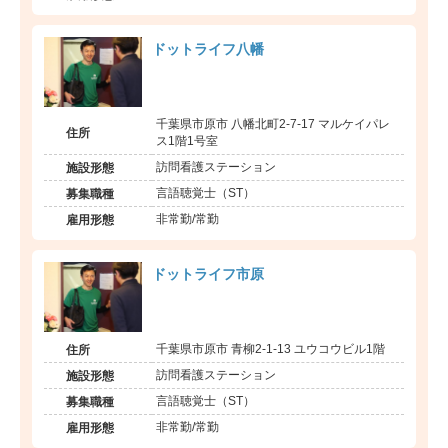
ドットライフ八幡
千葉県市原市 八幡北町2-7-17 マルケイパレ
住所
ス1階1号室
訪問看護ステーション
施設形態
言語聴覚士（ST）
募集職種
非常勤/常勤
雇用形態
ドットライフ市原
千葉県市原市 青柳2-1-13 ユウコウビル1階
住所
訪問看護ステーション
施設形態
言語聴覚士（ST）
募集職種
非常勤/常勤
雇用形態