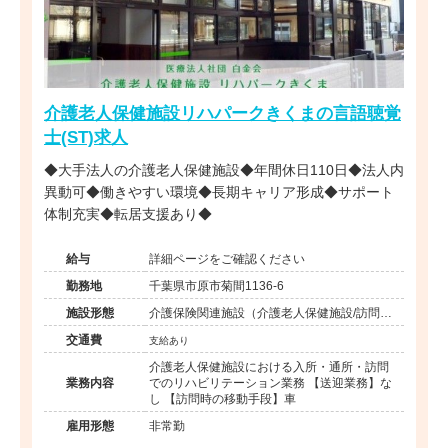
介護老人保健施設リハパークきくまの言語聴覚
士(ST)求人
◆大手法人の介護老人保健施設◆年間休日110日◆法人内
異動可◆働きやすい環境◆長期キャリア形成◆サポート
体制充実◆転居支援あり◆
給与
詳細ページをご確認ください
勤務地
千葉県市原市菊間1136-6
施設形態
介護保険関連施設（介護老人保健施設/訪問看
護・リハ）
交通費
支給あり
介護老人保健施設における入所・通所・訪問
業務内容
でのリハビリテーション業務 【送迎業務】な
し 【訪問時の移動手段】車
雇用形態
非常勤