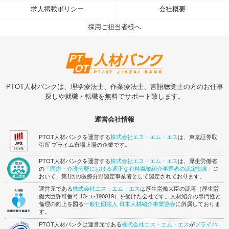
求人掲載ポリシー
会社概要
採用ご担当者様へ
PTOT人材バンクは、理学療法士、作業療法士、言語聴覚士の方のお仕事
探しや就職・転職を無料でサポート致します。
運営会社情報
PTOT人材バンクを運営する
株式会社エス・エム・エス
は、東京証券取
引所 プライム市場上場の企業です。
PTOT人材バンクを運営する
株式会社エス・エム・エス
は、厚生労働省
の
「医療・介護分野における適正な有料職業紹介事業者の認定制度」
に
おいて、第1回の医療分野認定事業者として認定されております。
運営元である
株式会社エス・エム・エス
は厚生労働大臣の認可（厚生労
働大臣許可番号 13-ユ-190019）を受けた会社です。人材紹介の専門性と
倫理の向上を図る
一般社団法人 日本人材紹介事業協会
に所属しておりま
す。
PTOT人材バンクは運営元である
株式会社エス・エム・エス
が
プライバ