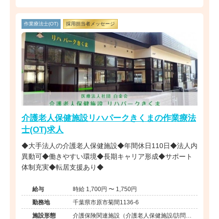
作業療法士(OT)
採用担当者メッセージ
介護老人保健施設リハパークきくまの作業療法
士(OT)求人
◆大手法人の介護老人保健施設◆年間休日110日◆法人内
異動可◆働きやすい環境◆長期キャリア形成◆サポート
体制充実◆転居支援あり◆
給与
時給 1,700円 〜 1,750円
勤務地
千葉県市原市菊間1136-6
施設形態
介護保険関連施設（介護老人保健施設/訪問看