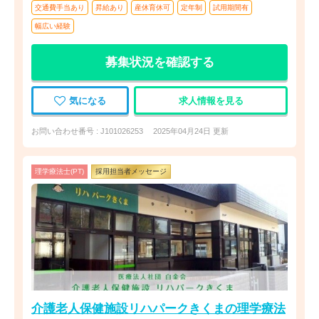
交通費手当あり
昇給あり
産休育休可
定年制
試用期間有
幅広い経験
募集状況を確認する
気になる
求人情報を見る
お問い合わせ番号 : J101026253
2025年04月24日 更新
理学療法士(PT)
採用担当者メッセージ
介護老人保健施設リハパークきくまの理学療法