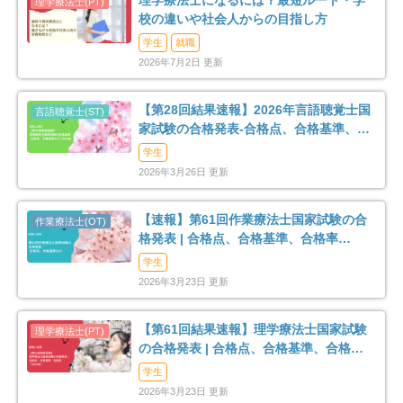
理学療法士になるには？最短ルート・学
校の違いや社会人からの目指し方
学生
就職
2026年7月2日 更新
【第28回結果速報】2026年言語聴覚士国
家試験の合格発表-合格点、合格基準、合
格率など-
学生
2026年3月26日 更新
【速報】第61回作業療法士国家試験の合
格発表 | 合格点、合格基準、合格率
（2026年）
学生
2026年3月23日 更新
【第61回結果速報】理学療法士国家試験
の合格発表 | 合格点、合格基準、合格率
（2026年）
学生
2026年3月23日 更新