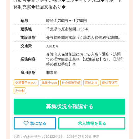
異動可◆働きやすい環境◆長期キャリア形成◆サポート
体制充実◆転居支援あり◆
給与
時給 1,700円 〜 1,750円
勤務地
千葉県市原市菊間1136-6
施設形態
介護保険関連施設（介護老人保健施設/訪問看
護・リハ）
交通費
支給あり
介護老人保健施設における入所・通所・訪問
業務内容
での理学療法士業務 【送迎業務】なし 【訪問
時の移動手段】車
雇用形態
非常勤
交通費手当あり
残業少なめ
社会保険完備
昇給あり
産休育休可
定年制
募集状況を確認する
気になる
求人情報を見る
お問い合わせ番号 : J101224493
2026年07月09日 更新