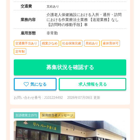
護・リハ）
交通費
支給あり
介護老人保健施設における入所・通所・訪問
業務内容
における作業療法士業務 【送迎業務】なし
【訪問時の移動手段】車
雇用形態
非常勤
交通費手当あり
残業少なめ
社会保険完備
昇給あり
産休育休可
定年制
募集状況を確認する
気になる
求人情報を見る
お問い合わせ番号 : J101224492
2026年07月09日 更新
言語聴覚士(ST)
採用担当者メッセージ