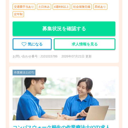
交通費手当あり
土日休み
4週8休以上
社会保険完備
昇給あり
定年制
募集状況を確認する
気になる
求人情報を見る
お問い合わせ番号 : J101015786
2026年07月21日 更新
作業療法士(OT)
コンパスウォーク桐生の作業療法士(OT)求人