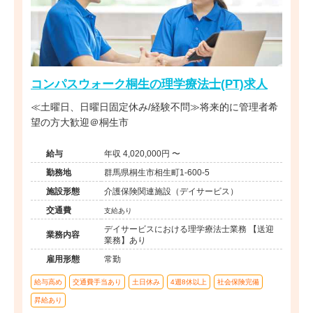
コンパスウォーク桐生の理学療法士(PT)求人
≪土曜日、日曜日固定休み/経験不問≫将来的に管理者希
望の方大歓迎＠桐生市
給与
年収 4,020,000円 〜
勤務地
群馬県桐生市相生町1-600-5
施設形態
介護保険関連施設（デイサービス）
交通費
支給あり
デイサービスにおける理学療法士業務 【送迎
業務内容
業務】あり
雇用形態
常勤
給与高め
交通費手当あり
土日休み
4週8休以上
社会保険完備
昇給あり