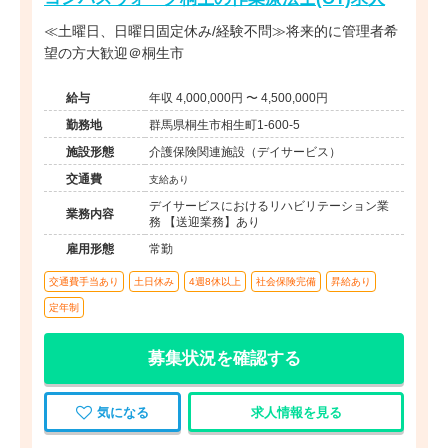
≪土曜日、日曜日固定休み/経験不問≫将来的に管理者希
望の方大歓迎＠桐生市
給与
年収 4,000,000円 〜 4,500,000円
勤務地
群馬県桐生市相生町1-600-5
施設形態
介護保険関連施設（デイサービス）
交通費
支給あり
デイサービスにおけるリハビリテーション業
業務内容
務 【送迎業務】あり
雇用形態
常勤
交通費手当あり
土日休み
4週8休以上
社会保険完備
昇給あり
定年制
募集状況を確認する
気になる
求人情報を見る