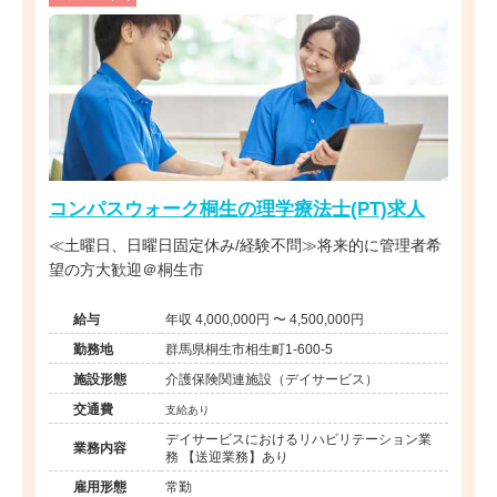
コンパスウォーク桐生の理学療法士(PT)求人
≪土曜日、日曜日固定休み/経験不問≫将来的に管理者希
望の方大歓迎＠桐生市
給与
年収 4,000,000円 〜 4,500,000円
勤務地
群馬県桐生市相生町1-600-5
施設形態
介護保険関連施設（デイサービス）
交通費
支給あり
デイサービスにおけるリハビリテーション業
業務内容
務 【送迎業務】あり
雇用形態
常勤