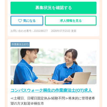
募集状況を確認する
気になる
求人情報を見る
お問い合わせ番号 : J101198177
2026年07月21日 更新
作業療法士(OT)
コンパスウォーク桐生の作業療法士(OT)求人
≪土曜日、日曜日固定休み/経験不問≫将来的に管理者希
望の方大歓迎＠桐生市