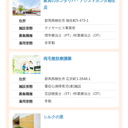
家具のホンダリハ・アシストホンダ相生
店
群馬県桐生市 相生町5-473-1
住所
デイサービス事業所
施設形態
理学療法士（PT）/作業療法士（OT）
募集職種
非常勤
雇用形態
両毛整肢療護園
群馬県桐生市 広沢町1-2648-1
住所
重症心身障害児(者)施設
施設形態
言語聴覚士（ST）/作業療法士（OT）
募集職種
常勤
雇用形態
シルクの里