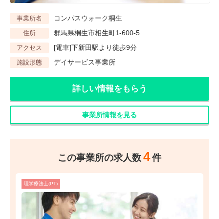
コンパスウォーク桐生
事業所名
群馬県桐生市相生町1-600-5
住所
[電車]下新田駅より徒歩9分
アクセス
デイサービス事業所
施設形態
詳しい情報をもらう
事業所情報を見る
4
この事業所の求人数
件
理学療法士(PT)