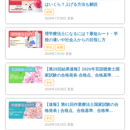
はいくら？上げる方法も解説
給料
2026年7月30日 更新
理学療法士になるには？最短ルート・学
校の違いや社会人からの目指し方
学生
就職
2026年7月2日 更新
【第28回結果速報】2026年言語聴覚士国
家試験の合格発表-合格点、合格基準、合
格率など-
学生
2026年3月26日 更新
【速報】第61回作業療法士国家試験の合
格発表 | 合格点、合格基準、合格率
（2026年）
学生
2026年3月23日 更新