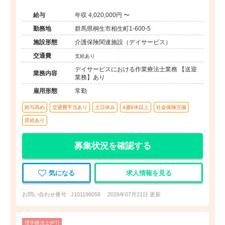
給与
年収 4,020,000円 〜
勤務地
群馬県桐生市相生町1-600-5
施設形態
介護保険関連施設（デイサービス）
交通費
支給あり
デイサービスにおける作業療法士業務 【送迎
業務内容
業務】あり
雇用形態
常勤
給与高め
交通費手当あり
土日休み
4週8休以上
社会保険完備
昇給あり
募集状況を確認する
気になる
求人情報を見る
お問い合わせ番号 : J101198058
2026年07月21日 更新
理学療法士(PT)