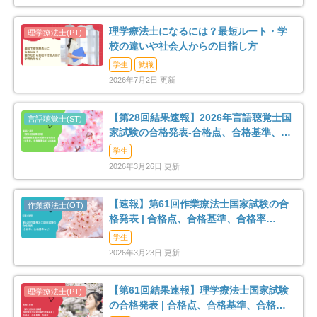
理学療法士になるには？最短ルート・学
校の違いや社会人からの目指し方
学生
就職
2026年7月2日 更新
【第28回結果速報】2026年言語聴覚士国
家試験の合格発表-合格点、合格基準、合
格率など-
学生
2026年3月26日 更新
【速報】第61回作業療法士国家試験の合
格発表 | 合格点、合格基準、合格率
（2026年）
学生
2026年3月23日 更新
【第61回結果速報】理学療法士国家試験
の合格発表 | 合格点、合格基準、合格率