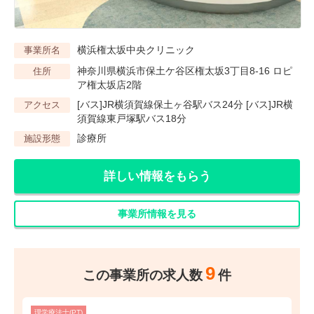
横浜権太坂中央クリニック
事業所名
神奈川県横浜市保土ケ谷区権太坂3丁目8-16 ロピ
住所
ア権太坂店2階
[バス]JR横須賀線保土ヶ谷駅バス24分 [バス]JR横
アクセス
須賀線東戸塚駅バス18分
診療所
施設形態
詳しい情報をもらう
事業所情報を見る
9
この事業所の求人数
件
理学療法士(PT)