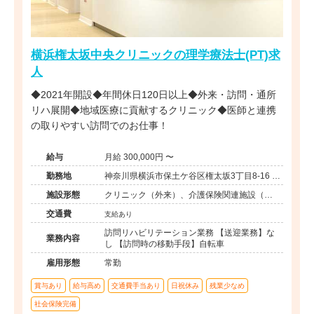
横浜権太坂中央クリニックの理学療法士(PT)求
人
◆2021年開設◆年間休日120日以上◆外来・訪問・通所
リハ展開◆地域医療に貢献するクリニック◆医師と連携
の取りやすい訪問でのお仕事！
給与
月給 300,000円 〜
勤務地
神奈川県横浜市保土ケ谷区権太坂3丁目8-16 ロ
ピア権太坂店2階
施設形態
クリニック（外来）、介護保険関連施設（デ
イケア/訪問看護・リハ）
交通費
支給あり
訪問リハビリテーション業務 【送迎業務】な
業務内容
し 【訪問時の移動手段】自転車
雇用形態
常勤
賞与あり
給与高め
交通費手当あり
日祝休み
残業少なめ
社会保険完備