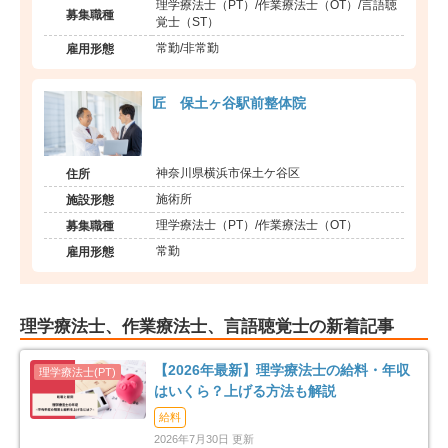
理学療法士（PT）/作業療法士（OT）/言語聴
募集職種
覚士（ST）
常勤/非常勤
雇用形態
匠 保土ヶ谷駅前整体院
神奈川県横浜市保土ケ谷区
住所
施術所
施設形態
理学療法士（PT）/作業療法士（OT）
募集職種
常勤
雇用形態
理学療法士、作業療法士、言語聴覚士の新着記事
【2026年最新】理学療法士の給料・年収
はいくら？上げる方法も解説
給料
2026年7月30日 更新