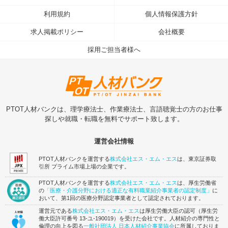
利用規約
個人情報保護方針
求人掲載ポリシー
会社概要
採用ご担当者様へ
PTOT人材バンクは、理学療法士、作業療法士、言語聴覚士の方のお仕事
探しや就職・転職を無料でサポート致します。
運営会社情報
PTOT人材バンクを運営する
株式会社エス・エム・エス
は、東京証券取
引所 プライム市場上場の企業です。
PTOT人材バンクを運営する
株式会社エス・エム・エス
は、厚生労働省
の
「医療・介護分野における適正な有料職業紹介事業者の認定制度」
に
おいて、第1回の医療分野認定事業者として認定されております。
運営元である
株式会社エス・エム・エス
は厚生労働大臣の認可（厚生労
働大臣許可番号 13-ユ-190019）を受けた会社です。人材紹介の専門性と
倫理の向上を図る
一般社団法人 日本人材紹介事業協会
に所属しておりま