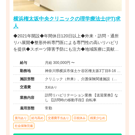
横浜権太坂中央クリニックの理学療法士(PT)求
人
◆2021年開設◆年間休日120日以上◆外来・訪問・通所
リハ展開◆整形外科専門医による専門性の高いリハビリ
を提供◆スポーツ障害予防にも注力◆地域医療に貢献す
るクリニック
給与
月給 300,000円 〜
勤務地
神奈川県横浜市保土ケ谷区権太坂3丁目8-16 ロ
ピア権太坂店2階
施設形態
クリニック（外来）、介護保険関連施設（デ
イケア/訪問看護・リハ）
交通費
支給あり
訪問リハビリテーション業務 【送迎業務】な
業務内容
し 【訪問時の移動手段】自転車
雇用形態
常勤
賞与あり
給与高め
交通費手当あり
日祝休み
残業少なめ
社会保険完備