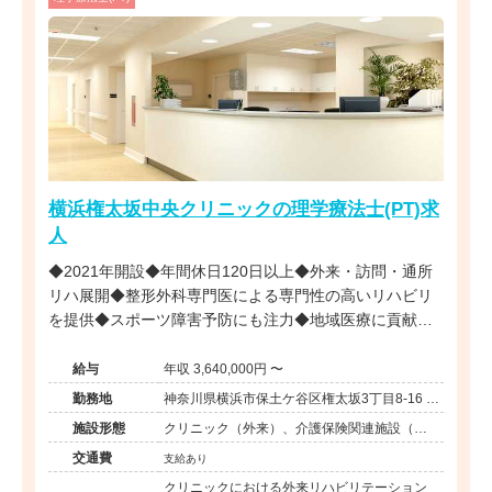
横浜権太坂中央クリニックの理学療法士(PT)求
人
◆2021年開設◆年間休日120日以上◆外来・訪問・通所
リハ展開◆整形外科専門医による専門性の高いリハビリ
を提供◆スポーツ障害予防にも注力◆地域医療に貢献す
るクリニック
給与
年収 3,640,000円 〜
勤務地
神奈川県横浜市保土ケ谷区権太坂3丁目8-16 ロ
ピア権太坂店2階
施設形態
クリニック（外来）、介護保険関連施設（デ
イケア/訪問看護・リハ）
交通費
支給あり
クリニックにおける外来リハビリテーション