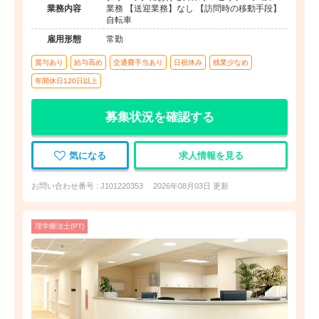
業務内容
業務 【送迎業務】なし 【訪問時の移動手段】
自転車
雇用形態
常勤
賞与あり
給与高め
交通費手当あり
日祝休み
残業少なめ
年間休日120日以上
募集状況を確認する
気になる
求人情報を見る
お問い合わせ番号 : J101220353
2026年08月03日 更新
理学療法士(PT)