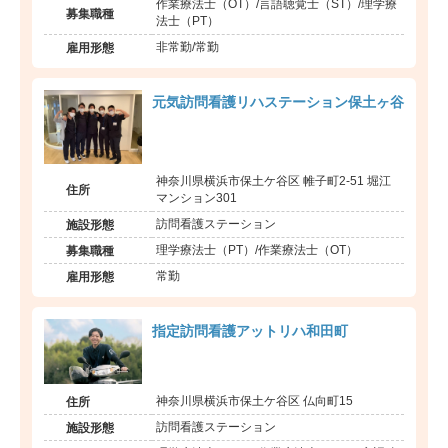
作業療法士（OT）/言語聴覚士（ST）/理学療
募集職種
法士（PT）
非常勤/常勤
雇用形態
元気訪問看護リハステーション保土ヶ谷
神奈川県横浜市保土ケ谷区 帷子町2-51 堀江
住所
マンション301
訪問看護ステーション
施設形態
理学療法士（PT）/作業療法士（OT）
募集職種
常勤
雇用形態
指定訪問看護アットリハ和田町
神奈川県横浜市保土ケ谷区 仏向町15
住所
訪問看護ステーション
施設形態