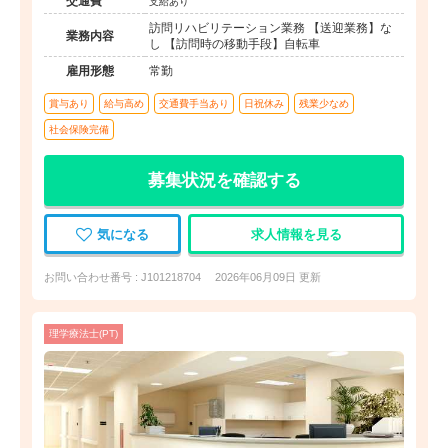
交通費
支給あり
訪問リハビリテーション業務 【送迎業務】な
業務内容
し 【訪問時の移動手段】自転車
雇用形態
常勤
賞与あり
給与高め
交通費手当あり
日祝休み
残業少なめ
社会保険完備
募集状況を確認する
気になる
求人情報を見る
お問い合わせ番号 : J101218704
2026年06月09日 更新
理学療法士(PT)