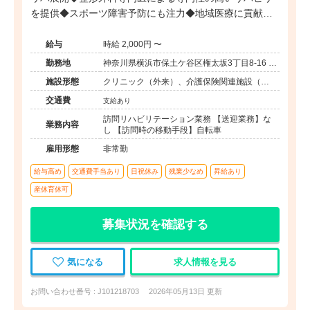
を提供◆スポーツ障害予防にも注力◆地域医療に貢献す
るクリニック
給与
時給 2,000円 〜
勤務地
神奈川県横浜市保土ケ谷区権太坂3丁目8-16 ロ
ピア権太坂店2階
施設形態
クリニック（外来）、介護保険関連施設（デ
イケア/訪問看護・リハ）
交通費
支給あり
訪問リハビリテーション業務 【送迎業務】な
業務内容
し 【訪問時の移動手段】自転車
雇用形態
非常勤
給与高め
交通費手当あり
日祝休み
残業少なめ
昇給あり
産休育休可
募集状況を確認する
気になる
求人情報を見る
お問い合わせ番号 : J101218703
2026年05月13日 更新