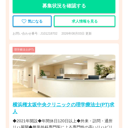
募集状況を確認する
気になる
求人情報を見る
お問い合わせ番号 : J101218702
2026年08月03日 更新
理学療法士(PT)
横浜権太坂中央クリニックの理学療法士(PT)求
人
◆2021年開設◆年間休日120日以上◆外来・訪問・通所
リハ展開◆整形外科専門医による専門性の高いリハビリ