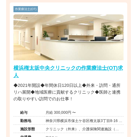
作業療法士(OT)
横浜権太坂中央クリニックの作業療法士(OT)求
人
◆2021年開設◆年間休日120日以上◆外来・訪問・通所
リハ展開◆地域医療に貢献するクリニック◆医師と連携
の取りやすい訪問でのお仕事！
給与
月給 300,000円 〜
勤務地
神奈川県横浜市保土ケ谷区権太坂3丁目8-16 ロ
ピア権太坂店2階
施設形態
クリニック（外来）、介護保険関連施設（デ
イケア/訪問看護・リハ）