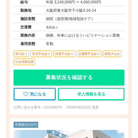
給与
年収 3,240,000円 〜 4,060,000円
勤務地
大阪府東大阪市下小阪3-16-14
施設形態
病院（急性期/地域包括ケア）
交通費
支給あり
業務内容
病棟、外来におけるリハビリテーション業務
雇用形態
常勤
賞与あり
住宅手当あり
扶養手当あり
交通費手当あり
残業少なめ
社会保険完備
募集状況を確認する
気になる
求人情報を見る
お問い合わせ番号 : J101036075
2026年05月22日 更新
作業療法士(OT)