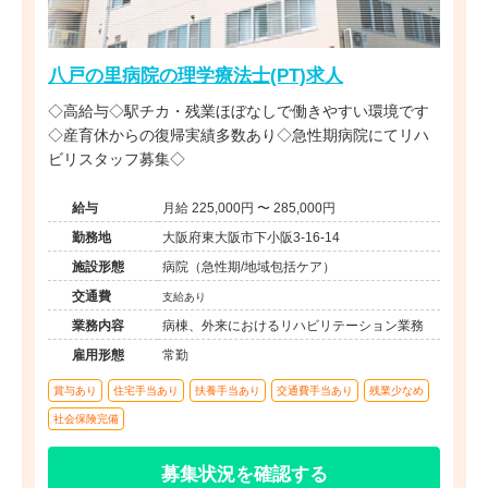
八戸の里病院の理学療法士(PT)求人
◇高給与◇駅チカ・残業ほぼなしで働きやすい環境です
◇産育休からの復帰実績多数あり◇急性期病院にてリハ
ビリスタッフ募集◇
給与
月給 225,000円 〜 285,000円
勤務地
大阪府東大阪市下小阪3-16-14
施設形態
病院（急性期/地域包括ケア）
交通費
支給あり
業務内容
病棟、外来におけるリハビリテーション業務
雇用形態
常勤
賞与あり
住宅手当あり
扶養手当あり
交通費手当あり
残業少なめ
社会保険完備
募集状況を確認する