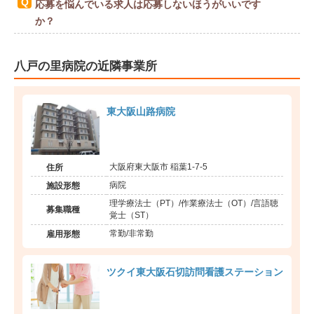
応募を悩んでいる求人は応募しないほうがいいです
か？
八戸の里病院の近隣事業所
東大阪山路病院
大阪府東大阪市 稲葉1-7-5
住所
病院
施設形態
理学療法士（PT）/作業療法士（OT）/言語聴
募集職種
覚士（ST）
常勤/非常勤
雇用形態
ツクイ東大阪石切訪問看護ステーション