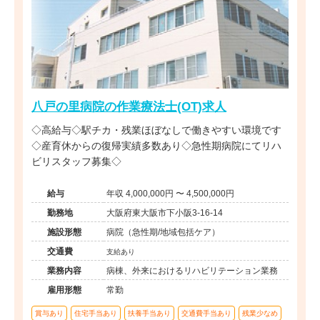
八戸の里病院の作業療法士(OT)求人
◇高給与◇駅チカ・残業ほぼなしで働きやすい環境です
◇産育休からの復帰実績多数あり◇急性期病院にてリハ
ビリスタッフ募集◇
給与
年収 4,000,000円 〜 4,500,000円
勤務地
大阪府東大阪市下小阪3-16-14
施設形態
病院（急性期/地域包括ケア）
交通費
支給あり
業務内容
病棟、外来におけるリハビリテーション業務
雇用形態
常勤
賞与あり
住宅手当あり
扶養手当あり
交通費手当あり
残業少なめ