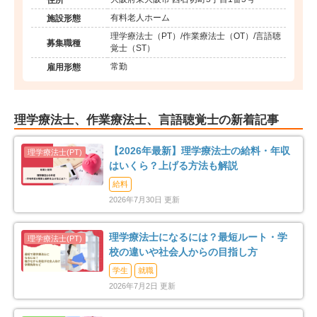
有料老人ホーム
施設形態
理学療法士（PT）/作業療法士（OT）/言語聴
募集職種
覚士（ST）
常勤
雇用形態
理学療法士、作業療法士、言語聴覚士の新着記事
【2026年最新】理学療法士の給料・年収
はいくら？上げる方法も解説
給料
2026年7月30日 更新
理学療法士になるには？最短ルート・学
校の違いや社会人からの目指し方
学生
就職
2026年7月2日 更新