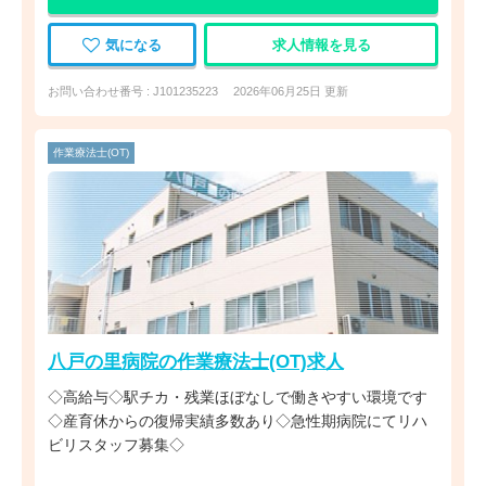
気になる
求人情報を見る
お問い合わせ番号 : J101235223
2026年06月25日 更新
作業療法士(OT)
八戸の里病院の作業療法士(OT)求人
◇高給与◇駅チカ・残業ほぼなしで働きやすい環境です
◇産育休からの復帰実績多数あり◇急性期病院にてリハ
ビリスタッフ募集◇