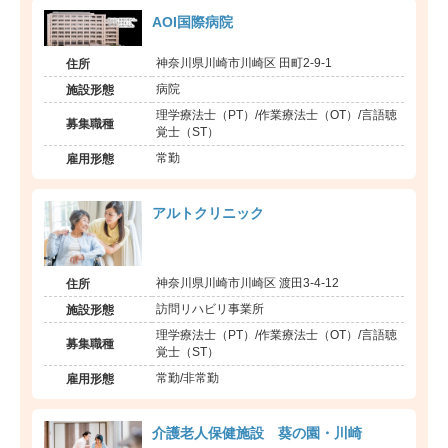
AOI国際病院
神奈川県川崎市川崎区 田町2-9-1
住所
病院
施設形態
理学療法士（PT）/作業療法士（OT）/言語聴
募集職種
覚士（ST）
常勤
雇用形態
アルトクリニック
神奈川県川崎市川崎区 渡田3-4-12
住所
訪問リハビリ事業所
施設形態
理学療法士（PT）/作業療法士（OT）/言語聴
募集職種
覚士（ST）
常勤/非常勤
雇用形態
介護老人保健施設 葵の園・川崎