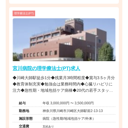
理学療法士(PT)
宮川病院の理学療法士(PT)求人
◆川崎大師駅徒歩1分◆残業月3時間程度◆賞与3.5ヶ月分
◆教育体制充実◆勉強会は業務時間内◆心臓リハビリに
注力◆急性期・地域包括ケア病棟◆20代の若手スタッフ
が活躍している病院です。
給与
年収 3,000,000円 〜 3,500,000円
勤務地
神奈川県川崎市川崎区大師駅前2-13-13
施設形態
病院（急性期/地域包括ケア/外来）
交通費
支給あり