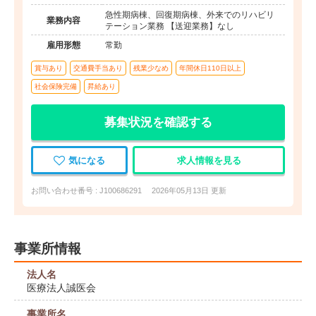
急性期病棟、回復期病棟、外来でのリハビリ
業務内容
テーション業務 【送迎業務】なし
雇用形態
常勤
賞与あり
交通費手当あり
残業少なめ
年間休日110日以上
社会保険完備
昇給あり
募集状況を確認する
気になる
求人情報を見る
お問い合わせ番号 : J100686291
2026年05月13日 更新
事業所情報
法人名
医療法人誠医会
事業所名