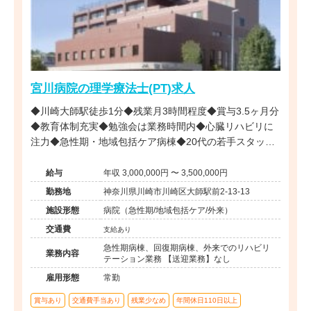
宮川病院の理学療法士(PT)求人
◆川崎大師駅徒歩1分◆残業月3時間程度◆賞与3.5ヶ月分
◆教育体制充実◆勉強会は業務時間内◆心臓リハビリに
注力◆急性期・地域包括ケア病棟◆20代の若手スタッフ
が活躍している病院です。
給与
年収 3,000,000円 〜 3,500,000円
勤務地
神奈川県川崎市川崎区大師駅前2-13-13
施設形態
病院（急性期/地域包括ケア/外来）
交通費
支給あり
急性期病棟、回復期病棟、外来でのリハビリ
業務内容
テーション業務 【送迎業務】なし
雇用形態
常勤
賞与あり
交通費手当あり
残業少なめ
年間休日110日以上