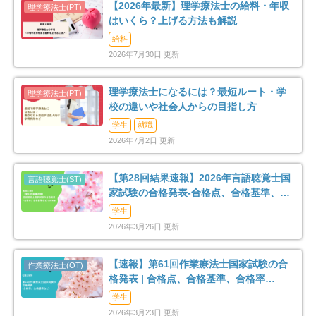
【2026年最新】理学療法士の給料・年収
はいくら？上げる方法も解説
給料
2026年7月30日 更新
理学療法士になるには？最短ルート・学
校の違いや社会人からの目指し方
学生
就職
2026年7月2日 更新
【第28回結果速報】2026年言語聴覚士国
家試験の合格発表-合格点、合格基準、合
格率など-
学生
2026年3月26日 更新
【速報】第61回作業療法士国家試験の合
格発表 | 合格点、合格基準、合格率
（2026年）
学生
2026年3月23日 更新