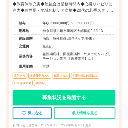
◆教育体制充実◆勉強会は業務時間内◆心臓リハビリに
注力◆急性期・地域包括ケア病棟◆20代の若手スタッフ
が活躍している病院です。
給与
年収 3,000,000円 〜 3,500,000円
勤務地
神奈川県川崎市川崎区大師駅前2-13-13
施設形態
病院（急性期/地域包括ケア/外来）
交通費
支給あり
急性期病棟、回復期病棟、外来でのリハビリ
業務内容
テーション業務 【送迎業務】なし
雇用形態
常勤
賞与あり
交通費手当あり
残業少なめ
年間休日110日以上
社会保険完備
昇給あり
募集状況を確認する
気になる
求人情報を見る
お問い合わせ番号 : J100554112
2026年07月10日 更新