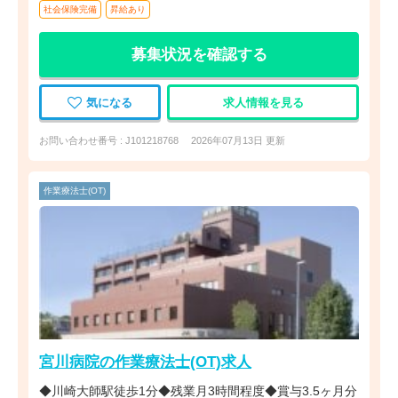
社会保険完備
昇給あり
募集状況を確認する
気になる
求人情報を見る
お問い合わせ番号 : J101218768
2026年07月13日 更新
作業療法士(OT)
宮川病院の作業療法士(OT)求人
◆川崎大師駅徒歩1分◆残業月3時間程度◆賞与3.5ヶ月分