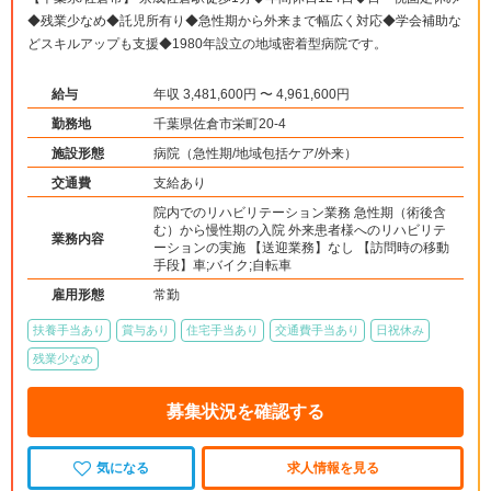
◆残業少なめ◆託児所有り◆急性期から外来まで幅広く対応◆学会補助な
どスキルアップも支援◆1980年設立の地域密着型病院です。
給与
年収 3,481,600円 〜 4,961,600円
勤務地
千葉県佐倉市栄町20-4
施設形態
病院（急性期/地域包括ケア/外来）
交通費
支給あり
院内でのリハビリテーション業務 急性期（術後含
む）から慢性期の入院 外来患者様へのリハビリテ
業務内容
ーションの実施 【送迎業務】なし 【訪問時の移動
手段】車;バイク;自転車
雇用形態
常勤
扶養手当あり
賞与あり
住宅手当あり
交通費手当あり
日祝休み
残業少なめ
募集状況を確認する
気になる
求人情報を見る