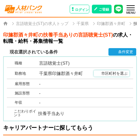
ご登録
ログイン
MENU
言語聴覚士(ST)の求人トップ
千葉県
印旛郡酒々井町
扶
印旛郡酒々井町の扶養手当ありの言語聴覚士(ST)
の求人・
転職・給料・募集情報一覧
現在選択されている条件
条件変更
言語聴覚士(ST)
職種
千葉県印旛郡酒々井町
勤務地
市区町村を選ぶ
-
雇用形態
-
施設形態
-
年収
こだわりポイ
扶養手当あり
ント
キャリアパートナーに探してもらう