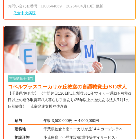
お問い合わせ番号 : J100644869
2026年04月10日 更新
佐倉中央病院
言語聴覚士(ST)
コペルプラスユーカリが丘教室の言語聴覚士(ST)求人
【千葉県/佐倉市】 《年間休日120日以上/駅徒歩1分/マイカー通勤も可能/3
日以上の連休取得可/1人暮らし手当あり/25年以上の歴史ある法人/1対1の
個別療育》 児童発達支援@佐倉市
給与
年収 3,500,000円 〜 4,000,000円
勤務地
千葉県佐倉市南ユーカリが丘14-4 ガーデンラベニ
ュー南ユーカリが丘2街区1階
施設形態
小児療育（小児施設/放課後等デイサービス）