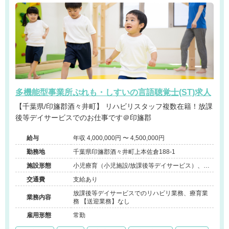
多機能型事業所ぷれも・しすいの言語聴覚士(ST)求人
【千葉県/印旛郡酒々井町】 リハビリスタッフ複数在籍！放課
後等デイサービスでのお仕事です＠印旛郡
給与
年収 4,000,000円 〜 4,500,000円
勤務地
千葉県印旛郡酒々井町上本佐倉188-1
施設形態
小児療育（小児施設/放課後等デイサービス）、そ
の他（障害者支援）
交通費
支給あり
放課後等デイサービスでのリハビリ業務、療育業
業務内容
務 【送迎業務】なし
雇用形態
常勤