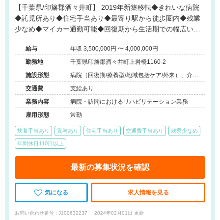
【千葉県/印旛郡酒々井町】 2019年新築移転◆きれいな病院
◆託児所あり◆住宅手当あり◆最寄り駅から徒歩圏内◆残業
少なめ◆マイカー通勤可能◆回復期から生活期での幅広い経
験が可能
給与
年収 3,500,000円 〜 4,000,000円
勤務地
千葉県印旛郡酒々井町上岩橋1160-2
施設形態
病院（回復期/療養型/地域包括ケア/外来）、介護
保険関連施設（デイケア/訪問看護・リハ）
交通費
支給あり
業務内容
病院・訪問におけるリハビリテーション業務
雇用形態
常勤
扶養手当あり
賞与あり
住宅手当あり
交通費手当あり
残業少なめ
年間休日110日以上
最新の募集状況を確認
気になる
求人情報を見る
お問い合わせ番号 : J100632237
2024年02月01日 更新