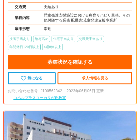
交通費
支給あり
児童発達支援施設における療育リハビリ業務、その
業務内容
他付随する業務 配属先:児童発達支援事業所
雇用形態
常勤
扶養手当あり
給与高め
住宅手当あり
交通費手当あり
年間休日120日以上
4週8休以上
募集状況を確認する
気になる
求人情報を見る
お問い合わせ番号 : J100562342
2023年06月06日 更新
コペルプラスユーカリが丘教室