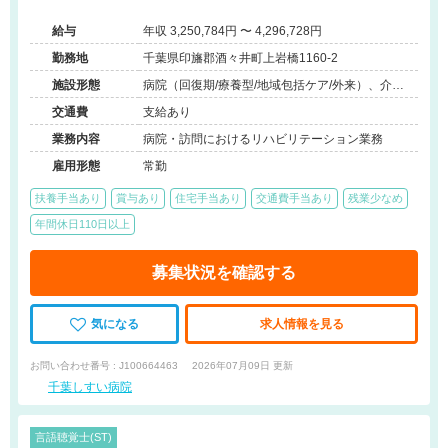
験が可能
給与
年収 3,250,784円 〜 4,296,728円
勤務地
千葉県印旛郡酒々井町上岩橋1160-2
施設形態
病院（回復期/療養型/地域包括ケア/外来）、介護
保険関連施設（デイケア/訪問看護・リハ）
交通費
支給あり
業務内容
病院・訪問におけるリハビリテーション業務
雇用形態
常勤
扶養手当あり
賞与あり
住宅手当あり
交通費手当あり
残業少なめ
年間休日110日以上
募集状況を確認する
気になる
求人情報を見る
お問い合わせ番号 : J100664463
2026年07月09日 更新
千葉しすい病院
言語聴覚士(ST)