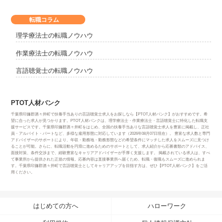
転職コラム
理学療法士の転職ノウハウ
作業療法士の転職ノウハウ
言語聴覚士の転職ノウハウ
PTOT人材バンク
千葉県印旛郡酒々井町で扶養手当ありの言語聴覚士求人をお探しなら【PTOT人材バンク】がおすすめです。希
望に合った求人が見つかります。PTOT人材バンクは、理学療法士・作業療法士・言語聴覚士に特化した転職支
援サービスです。千葉県印旛郡酒々井町をはじめ、全国の扶養手当ありな言語聴覚士求人を豊富に掲載し、正社
員・アルバイト・パートなど、多様な雇用形態に対応しています（2026年08月07日現在）。 豊富な求人数と専門
アドバイザーのサポートにより、年収・勤務地・勤務形態などの希望条件にマッチした求人をスムーズに見つけ
ることが可能。さらに、転職活動を円滑に進めるためのサポートとして、求人紹介から応募書類のアドバイス、
面接対策、条件交渉まで、経験豊富なキャリアアドバイザーが手厚く支援します。 掲載されている求人は、すべ
て事業所から提供された正規の情報。応募内容は直接事業所へ届くため、転職・復職もスムーズに進められま
す。千葉県印旛郡酒々井町で言語聴覚士としてキャリアアップを目指す方は、ぜひ【PTOT人材バンク】をご活
用ください。
はじめての方へ
ハローワーク