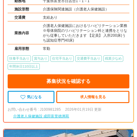
勤務地
千葉県富里市日吉台1－1－1
施設形態
介護保険関連施設（介護老人保健施設）
交通費
支給あり
介護老人保健施設におけるリハビリテーション業務
※母体病院のリハビリテーション科と連携をとりな
業務内容
がら従事していただきます 【定員】 入所200床(う
ち認知症専門40床)
雇用形態
常勤
扶養手当あり
賞与あり
住宅手当あり
交通費手当あり
残業少なめ
年間休日110日以上
募集状況を確認する
気になる
求人情報を見る
お問い合わせ番号 : J100981285
2026年01月19日 更新
介護老人保健施設 成田富里徳洲苑