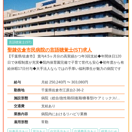
言語聴覚士(ST)
聖隷佐倉市民病院の言語聴覚士(ST)求人
【千葉県/佐倉市】 賞与4.5ヶ月分の高実績かつ年3回支給◆年間休日120
日で休暇制度が充実◆院内保育園完備で子育て世代も安心◆初年度から有
給休暇17日付与◆大手法人ならではの手厚い福利厚生が魅力の病院です
給与
月給 250,240円 〜 303,080円
勤務地
千葉県佐倉市江原台2-36-2
施設形態
病院（総合/急性期/回復期/療養型/ケアミックス/外
来）、その他（その他）
交通費
支給あり
業務内容
病院内におけるリハビリ業務
雇用形態
常勤
扶養手当あり
賞与あり
住宅手当あり
交通費手当あり
残業少なめ