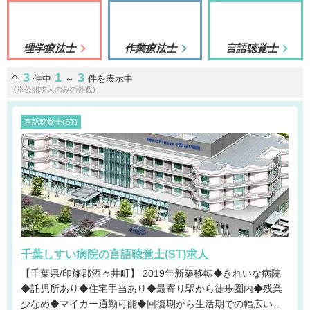
理学療法士
作業療法士
言語聴覚士
3
1
3
全
件中
～
件を表示中
(※公開求人のみの件数)
言語聴覚士(ST)
千葉しすい病院の言語聴覚士(ST)求人
【千葉県/印旛郡酒々井町】 2019年新築移転◆きれいな病院
◆託児所あり◆住宅手当あり◆最寄り駅から徒歩圏内◆残業
少なめ◆マイカー通勤可能◆回復期から生活期での幅広い経