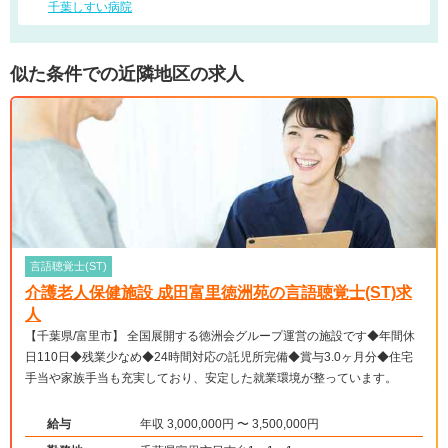
千葉しすい病院
似た条件での近隣地区の求人
言語聴覚士(ST)
介護老人保健施設 成田富里徳洲苑の言語聴覚士(ST)求
人
【千葉県/富里市】 全国展開する徳洲会グループ運営の施設です◆年間休
日110日◆残業少なめ◆24時間対応の託児所完備◆賞与3.0ヶ月分◆住宅
手当や家族手当も充実しており、安定した就業環境が整っています。
給与
年収 3,000,000円 〜 3,500,000円