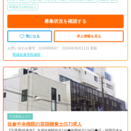
年間休日120日以上
募集状況を確認する
気になる
求人情報を見る
お問い合わせ番号 : J100669607
2026年06月11日 更新
聖隷佐倉市民病院
言語聴覚士(ST)
佐倉中央病院の言語聴覚士(ST)求人
【千葉県/佐倉市】 京成佐倉駅徒歩1分◆年間休日124日◆日・祝固定休み