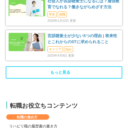
社会人が言語聴覚士になるには？通信教
育でなれる？働きながらめざす方法
学生
就職
2026年1月22日 更新
言語聴覚士が少ない5つの理由 | 将来性
とこれからのSTに求められること
キャリア
悩み
2025年4月8日 更新
もっと見る
転職お役立ちコンテンツ
転職の進め方
リハビリ職の履歴書の書き方