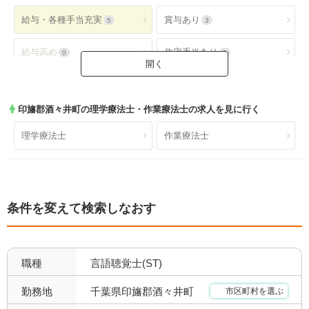
給与・各種手当充実
賞与あり
5
3
給与高め
住宅手当あり
0
3
扶養手当あり
交通費手当あり
3
5
印旛郡酒々井町
の理学療法士・作業療法士の求人を見に行く
就業時間・休日が魅力
土日休み
4
0
理学療法士
作業療法士
日祝休み
土日祝休み
0
0
残業少なめ
年間休日110日以上
3
2
条件を変えて検索しなおす
年間休日120日以上
4週8休以上
0
3
福利厚生充実
社会保険完備
5
3
職種
言語聴覚士(ST)
昇給あり
退職金あり
5
3
千葉県印旛郡酒々井町
勤務地
市区町村を選ぶ