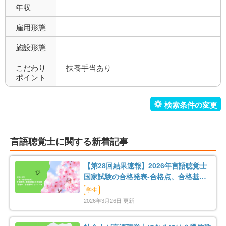
託児所あり
産休育休可
3
3
年収
寮あり
定年制
0
5
雇用形態
施設形態
試用期間有
雇用期間無
5
5
こだわり
扶養手当あり
職場環境充実
幅広い経験
5
0
ポイント
未経験歓迎
教育充実
3
3
新卒可
駅orバス停近い
0
5
言語聴覚士に関する新着記事
車通勤可
転居のサポート充実
5
0
【第28回結果速報】2026年言語聴覚士
リハスタッフ複数在籍
経営が安定している
3
3
国家試験の合格発表-合格点、合格基
準、合格率など-
学生
管理職募集
0
2026年3月26日 更新