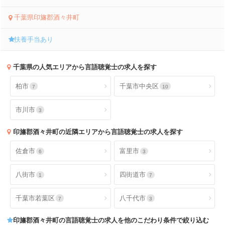
千葉県印旛郡酒々井町
扶養手当あり
千葉県
の人気エリアから言語聴覚士の求人を探す
柏市
千葉市中央区
7
10
市川市
3
印旛郡酒々井町
の近隣エリアから言語聴覚士の求人を探す
佐倉市
富里市
6
3
八街市
四街道市
1
7
千葉市若葉区
八千代市
7
3
印旛郡酒々井町
の言語聴覚士の求人を他のこだわり条件で絞り込む