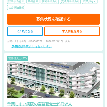
扶養手当あり
賞与あり
住宅手当あり
交通費手当あり
残業少なめ
社会保険完備
募集状況を確認する
気になる
求人情報を見る
お問い合わせ番号 : J100562732
2026年02月16日 更新
多機能型事業所ぷれも・しすい
言語聴覚士(ST)
千葉しすい病院の言語聴覚士(ST)求人