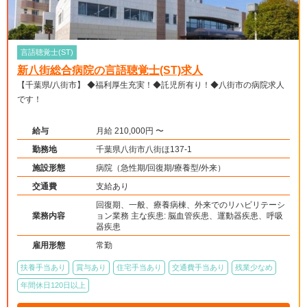
言語聴覚士(ST)
新八街総合病院の言語聴覚士(ST)求人
【千葉県/八街市】 ◆福利厚生充実！◆託児所有り！◆八街市の病院求人
です！
給与
月給 210,000円 〜
勤務地
千葉県八街市八街ほ137-1
施設形態
病院（急性期/回復期/療養型/外来）
交通費
支給あり
回復期、一般、療養病棟、外来でのリハビリテーシ
業務内容
ョン業務 主な疾患: 脳血管疾患、運動器疾患、呼吸
器疾患
雇用形態
常勤
扶養手当あり
賞与あり
住宅手当あり
交通費手当あり
残業少なめ
年間休日120日以上