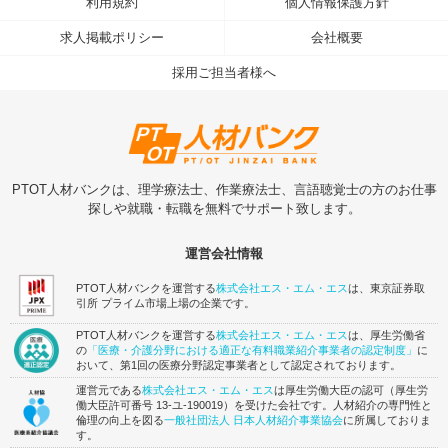
利用規約
個人情報保護方針
求人掲載ポリシー
会社概要
採用ご担当者様へ
PTOT人材バンクは、理学療法士、作業療法士、言語聴覚士の方のお仕事
探しや就職・転職を無料でサポート致します。
運営会社情報
PTOT人材バンクを運営する
株式会社エス・エム・エス
は、東京証券取
引所 プライム市場上場の企業です。
PTOT人材バンクを運営する
株式会社エス・エム・エス
は、厚生労働省
の
「医療・介護分野における適正な有料職業紹介事業者の認定制度」
に
おいて、第1回の医療分野認定事業者として認定されております。
運営元である
株式会社エス・エム・エス
は厚生労働大臣の認可（厚生労
働大臣許可番号 13-ユ-190019）を受けた会社です。人材紹介の専門性と
倫理の向上を図る
一般社団法人 日本人材紹介事業協会
に所属しておりま
す。