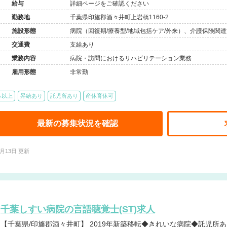
給与
詳細ページをご確認ください
勤務地
千葉県印旛郡酒々井町上岩橋1160-2
施設形態
病院（回復期/療養型/地域包括ケア/外来）、介護保険関
交通費
支給あり
業務内容
病院・訪問におけるリハビリテーション業務
雇用形態
非常勤
休以上
昇給あり
託児所あり
産休育休可
最新の募集状況を確認
3月13日 更新
千葉しすい病院の言語聴覚士(ST)求人
【千葉県/印旛郡酒々井町】 2019年新築移転◆きれいな病院◆託児所あり◆住宅手当あり◆最寄り駅から