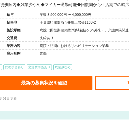
徒歩圏内◆残業少なめ◆マイカー通勤可能◆回復期から生活期での幅
給与
年収 3,500,000円 〜 4,000,000円
勤務地
千葉県印旛郡酒々井町上岩橋1160-2
施設形態
病院（回復期/療養型/地域包括ケア/外来）、介護保険関
交通費
支給あり
業務内容
病院・訪問におけるリハビリテーション業務
雇用形態
常勤
り
扶養手当あり
交通費手当あり
残業少なめ
最新の募集状況を確認
2月01日 更新