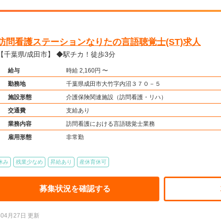
訪問看護ステーションなりたの言語聴覚士(ST)求人
【千葉県/成田市】 ◆駅チカ！徒歩3分
給与
時給 2,160円 〜
勤務地
千葉県成田市大竹字内沼３７０－５
施設形態
介護保険関連施設（訪問看護・リハ）
交通費
支給あり
業務内容
訪問看護における言語聴覚士業務
雇用形態
非常勤
休み
残業少なめ
昇給あり
産休育休可
募集状況を確認する
年04月27日 更新