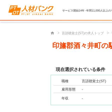
サービス開始14年 -年間11,000人以上
言語聴覚士(ST)の求人トップ
印旛郡酒々井町の駅
現在選択されている条件
職種
言語聴覚士(ST)
雇用形態
-
年収
-