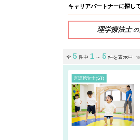
キャリアパートナーに探し
理学療法士
の
5
1
5
全
件中
～
件を表示中
(
言語聴覚士(ST)