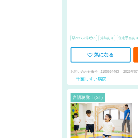
駅orバス停近い
賞与あり
住宅手当あ
気になる
お問い合わせ番号 : J100664463
2026年0
千葉しすい病院
言語聴覚士(ST)