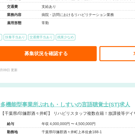
交通費
支給あり
業務内容
病院・訪問におけるリハビリテーション業務
雇用形態
常勤
り
扶養手当あり
交通費手当あり
残業少なめ
募集状況を確認する
7月09日 更新
多機能型事業所ぷれも・しすいの言語聴覚士(ST)求人
【千葉県/印旛郡酒々井町】 リハビリスタッフ複数在籍！
給与
年収 4,000,000円 〜 4,500,000円
勤務地
千葉県印旛郡酒々井町上本佐倉188-1