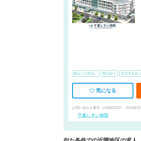
駅orバス停近い
賞与あり
住宅手当あ
気になる
お問い合わせ番号 : J100632237
2024年0
千葉しすい病院
似た条件での近隣地区の求人