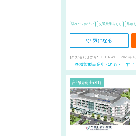
駅orバス停近い
交通費手当あり
昇給
気になる
お問い合わせ番号 : J101143491
2026年0
多機能型事業所ぷれも・しすい
言語聴覚士(ST)