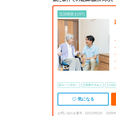
言語聴覚士(ST)
駅orバス停近い
交通費手当あり
土日祝
気になる
お問い合わせ番号 : J101209116
2026