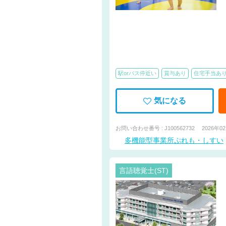
駅orバス停近い
賞与あり
住宅手当あ
気になる
お問い合わせ番号 : J100562732
2026年0
多機能型事業所ぷれも・しすい
言語聴覚士(ST)