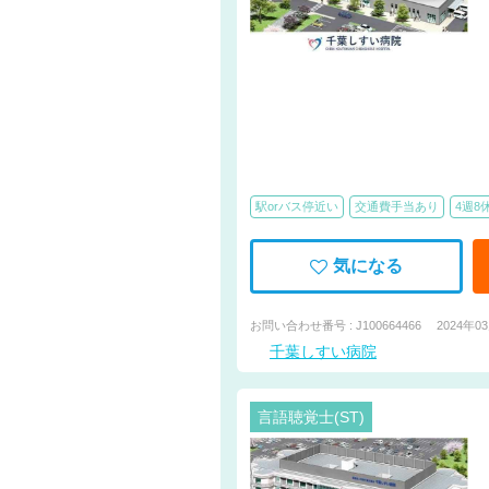
駅orバス停近い
交通費手当あり
4週8
気になる
お問い合わせ番号 : J100664466
2024年0
千葉しすい病院
言語聴覚士(ST)