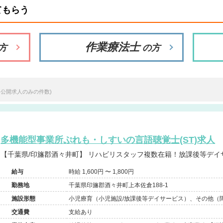
てもらう
作業療法士
方
の方
※公開求人のみの件数)
多機能型事業所ぷれも・しすいの言語聴覚士(ST)求人
【千葉県/印旛郡酒々井町】 リハビリスタッフ複数在籍！
給与
時給 1,600円 〜 1,800円
勤務地
千葉県印旛郡酒々井町上本佐倉188-1
施設形態
小児療育（小児施設/放課後等デイサービス）、その他（
交通費
支給あり