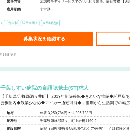
業務内容
放課後等デイサービスでのリハビリ業務、療育業務 【送
雇用形態
非常勤
あり
定年制
試用期間有
雇用期間無
募集状況を確認する
2月18日 更新
千葉しすい病院の言語聴覚士(ST)求人
【千葉県/印旛郡酒々井町】 2019年新築移転◆きれいな病院◆託児所あり◆住宅手当あり◆最寄り駅から
徒歩圏内◆残業少なめ◆マイカー通勤可能◆回復期から生活期での幅
給与
年収 3,250,784円 〜 4,296,728円
勤務地
千葉県印旛郡酒々井町上岩橋1160-2
施設形態
病院（回復期/療養型/地域包括ケア/外来）、介護保険関