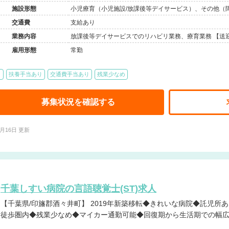
施設形態
小児療育（小児施設/放課後等デイサービス）、その他（
交通費
支給あり
業務内容
放課後等デイサービスでのリハビリ業務、療育業務 【送
雇用形態
常勤
り
扶養手当あり
交通費手当あり
残業少なめ
募集状況を確認する
2月16日 更新
千葉しすい病院の言語聴覚士(ST)求人
【千葉県/印旛郡酒々井町】 2019年新築移転◆きれいな病院◆託児所あり◆住宅手当あり◆最寄り駅から
徒歩圏内◆残業少なめ◆マイカー通勤可能◆回復期から生活期での幅