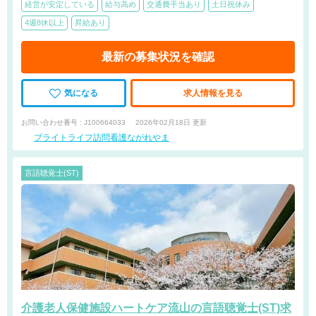
経営が安定している
給与高め
交通費手当あり
土日祝休み
4週8休以上
昇給あり
最新の募集状況を確認
気になる
求人情報を見る
お問い合わせ番号 : J100664033
2026年02月18日 更新
ブライトライフ訪問看護ながれやま
言語聴覚士(ST)
介護老人保健施設ハートケア流山の言語聴覚士(ST)求