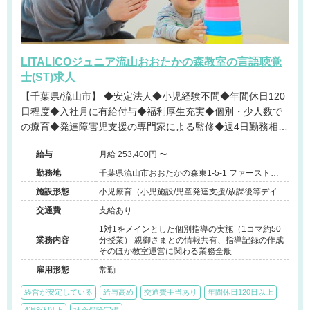
LITALICOジュニア流山おおたかの森教室の言語聴覚
士(ST)求人
【千葉県/流山市】 ◆安定法人◆小児経験不問◆年間休日120
日程度◆入社月に有給付与◆福利厚生充実◆個別・少人数で
の療育◆発達障害児支援の専門家による監修◆週4日勤務相談
可能◆キャリアアップ◆
給与
月給 253,400円 〜
勤務地
千葉県流山市おおたかの森東1-5-1 ファーストビ
ル5F
施設形態
小児療育（小児施設/児童発達支援/放課後等デイサ
ービス）
交通費
支給あり
1対1をメインとした個別指導の実施（1コマ約50
業務内容
分授業） 親御さまとの情報共有、指導記録の作成
そのほか教室運営に関わる業務全般
雇用形態
常勤
経営が安定している
給与高め
交通費手当あり
年間休日120日以上