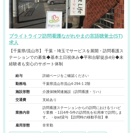
ブライトライフ訪問看護ながれやまの言語聴覚士(ST)
求人
【千葉県/流山市】 千葉・埼玉でサービスを展開・訪問看護ス
テーションでの募集◆基本土日祝休み◆平和台駅徒歩4分◆未
経験者も安心のサポート体制
給与
詳細ページをご確認ください
勤務地
千葉県流山市流山4-294-1 2階
施設形態
介護保険関連施設（訪問看護・リハ）
交通費
支給あり
訪問看護ステーションからの訪問におけるリハビ
業務内容
リ業務 ・1日4件-5件の訪問先を社用車で訪問しま
す。 ・ipad貸与 【訪問時の移動手段】車
雇用形態
非常勤