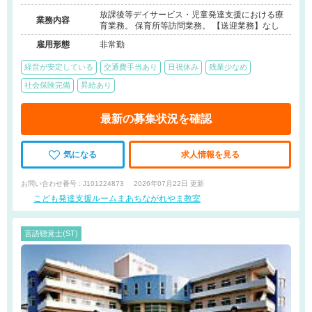
放課後等デイサービス・児童発達支援における療
業務内容
育業務。 保育所等訪問業務。 【送迎業務】なし
雇用形態
非常勤
経営が安定している
交通費手当あり
日祝休み
残業少なめ
社会保険完備
昇給あり
最新の募集状況を確認
気になる
求人情報を見る
お問い合わせ番号 : J101224873
2026年07月22日 更新
こども発達支援ルームまあちながれやま教室
言語聴覚士(ST)