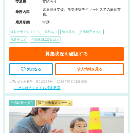
交通費
支給あり
児童発達支援、放課後等デイサービスでの療育業
業務内容
務。
雇用形態
常勤
経営が安定している
賞与あり
給与高め
交通費手当あり
残業少なめ
年間休日120日以上
募集状況を確認する
気になる
求人情報を見る
お問い合わせ番号 : J101237484
2026年07月02日 更新
こぱんはうすさくら流山教室
言語聴覚士(ST)
採用担当者メッセージ