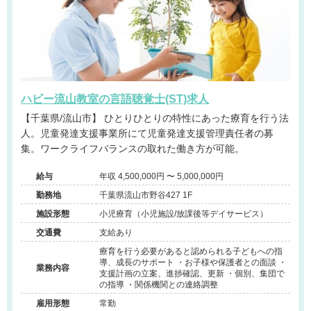
ハビー流山教室の言語聴覚士(ST)求人
【千葉県/流山市】 ひとりひとりの特性にあった療育を行う法
人。児童発達支援事業所にて児童発達支援管理責任者の募
集。ワークライフバランスの取れた働き方が可能。
給与
年収 4,500,000円 〜 5,000,000円
勤務地
千葉県流山市野谷427 1F
施設形態
小児療育（小児施設/放課後等デイサービス）
交通費
支給あり
療育を行う必要があると認められる子どもへの指
導、成長のサポート ・お子様や保護者との面談 ・
業務内容
支援計画の立案、進捗確認、更新 ・個別、集団で
の指導 ・関係機関との連絡調整
雇用形態
常勤