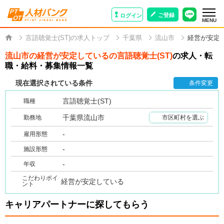
ご登録
ログイン
MENU
言語聴覚士(ST)の求人トップ
千葉県
流山市
経営が安定
流山市の経営が安定しているの言語聴覚士(ST)
の求人・転
職・給料・募集情報一覧
現在選択されている条件
条件変更
言語聴覚士(ST)
職種
千葉県流山市
勤務地
市区町村を選ぶ
-
雇用形態
-
施設形態
-
年収
こだわりポイ
経営が安定している
ント
キャリアパートナーに探してもらう