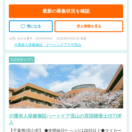
最新の募集状況を確認
気になる
求人情報を見る
お問い合わせ番号 : J100953003
2025年05月01日 更新
介護老人保健施設 ナーシングプラザ流山
言語聴覚士(ST)
介護老人保健施設ハートケア流山の言語聴覚士(ST)求
人
【千葉県/流山市】 ◆年間休日たっぷり120日以上◆マイカー