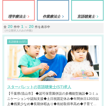
理学療法士
作業療法士
言語聴覚士
20
1
20
全
件中
～
件を表示中
(※公開求人のみの件数)
言語聴覚士(ST)
スターパレットの言語聴覚士(ST)求人
【千葉県/流山市】 ◆認可保育園併設の多機能型施設◆コミュ
ニケーションや認知支援◆土日祝固定休み◆年間休日120日以
上◆残業少なめ◆長期休暇あり◆有給取得率高め◆子育て世