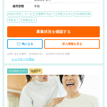
雇用形態
常勤
経営が安定している
交通費手当あり
残業少なめ
社会保険完備
昇給あり
退職金あり
募集状況を確認する
気になる
求人情報を見る
お問い合わせ番号 : J100982120
2024年11月05日 更新
シュウエール流山
言語聴覚士(ST)
職員の声