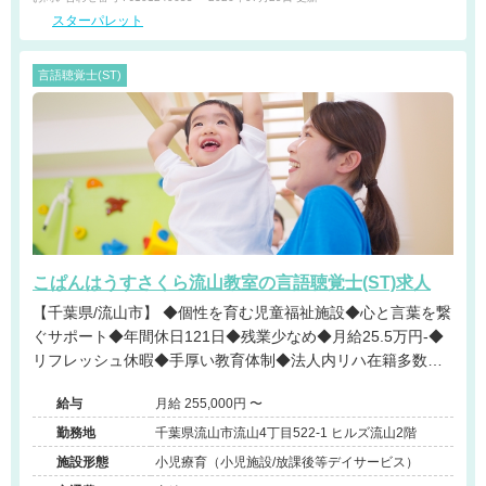
スターパレット
言語聴覚士(ST)
こぱんはうすさくら流山教室の言語聴覚士(ST)求人
【千葉県/流山市】 ◆個性を育む児童福祉施設◆心と言葉を繋
ぐサポート◆年間休日121日◆残業少なめ◆月給25.5万円-◆
リフレッシュ休暇◆手厚い教育体制◆法人内リハ在籍多数◆
車通勤OK◆多職種連携のチーム
給与
月給 255,000円 〜
勤務地
千葉県流山市流山4丁目522-1 ヒルズ流山2階
施設形態
小児療育（小児施設/放課後等デイサービス）