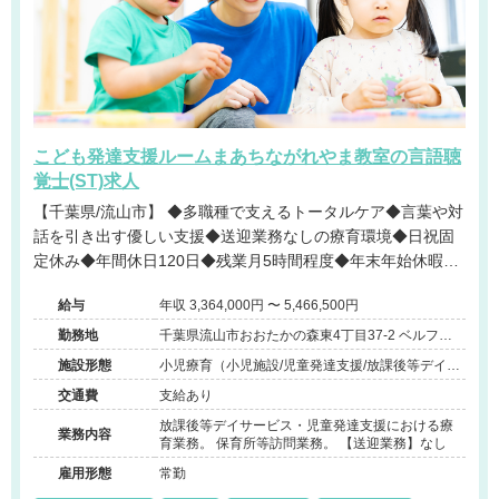
こども発達支援ルームまあちながれやま教室の言語聴
覚士(ST)求人
【千葉県/流山市】 ◆多職種で支えるトータルケア◆言葉や対
話を引き出す優しい支援◆送迎業務なしの療育環境◆日祝固
定休み◆年間休日120日◆残業月5時間程度◆年末年始休暇あ
り
給与
年収 3,364,000円 〜 5,466,500円
勤務地
千葉県流山市おおたかの森東4丁目37-2 ベルフル
ール弐番館1F
施設形態
小児療育（小児施設/児童発達支援/放課後等デイサ
ービス）
交通費
支給あり
放課後等デイサービス・児童発達支援における療
業務内容
育業務。 保育所等訪問業務。 【送迎業務】なし
雇用形態
常勤