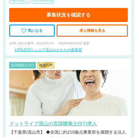
4週8休以上
社会保険完備
募集状況を確認する
気になる
求人情報を見る
お問い合わせ番号 : J101197174
2026年08月04日 更新
LITALICOジュニア流山おおたかの森教室
言語聴覚士(ST)
職員の声
ドットライフ流山の言語聴覚士(ST)求人
【千葉県/流山市】 ◆全国に約210拠点事業所を展開する法人