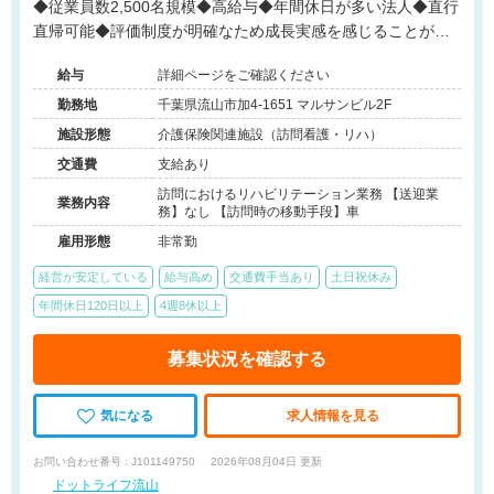
◆従業員数2,500名規模◆高給与◆年間休日が多い法人◆直行
直帰可能◆評価制度が明確なため成長実感を感じることが可
能です◆
給与
詳細ページをご確認ください
勤務地
千葉県流山市加4-1651 マルサンビル2F
施設形態
介護保険関連施設（訪問看護・リハ）
交通費
支給あり
訪問におけるリハビリテーション業務 【送迎業
業務内容
務】なし 【訪問時の移動手段】車
雇用形態
非常勤
経営が安定している
給与高め
交通費手当あり
土日祝休み
年間休日120日以上
4週8休以上
募集状況を確認する
気になる
求人情報を見る
お問い合わせ番号 : J101149750
2026年08月04日 更新
ドットライフ流山