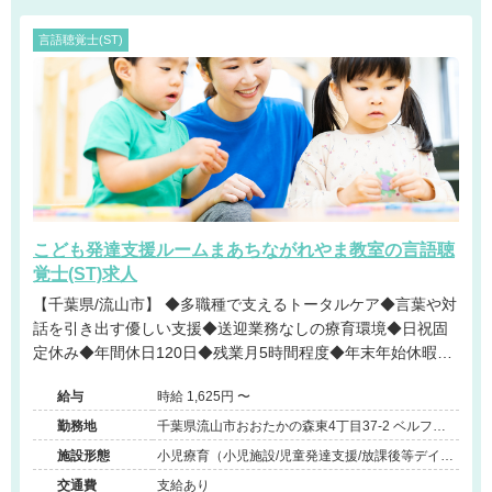
言語聴覚士(ST)
こども発達支援ルームまあちながれやま教室の言語聴
覚士(ST)求人
【千葉県/流山市】 ◆多職種で支えるトータルケア◆言葉や対
話を引き出す優しい支援◆送迎業務なしの療育環境◆日祝固
定休み◆年間休日120日◆残業月5時間程度◆年末年始休暇あ
り
給与
時給 1,625円 〜
勤務地
千葉県流山市おおたかの森東4丁目37-2 ベルフル
ール弐番館1F
施設形態
小児療育（小児施設/児童発達支援/放課後等デイサ
ービス）
交通費
支給あり