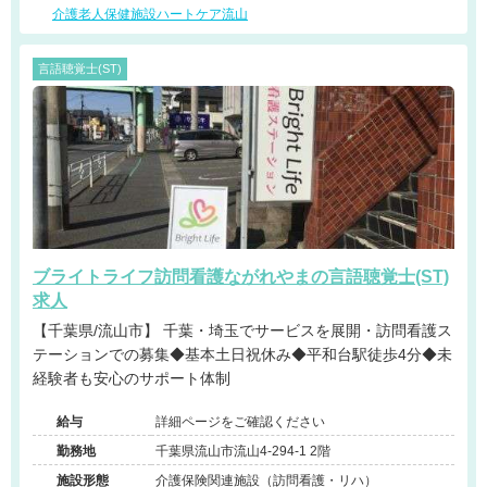
介護老人保健施設ハートケア流山
言語聴覚士(ST)
ブライトライフ訪問看護ながれやまの言語聴覚士(ST)
求人
【千葉県/流山市】 千葉・埼玉でサービスを展開・訪問看護ス
テーションでの募集◆基本土日祝休み◆平和台駅徒歩4分◆未
経験者も安心のサポート体制
給与
詳細ページをご確認ください
勤務地
千葉県流山市流山4-294-1 2階
施設形態
介護保険関連施設（訪問看護・リハ）