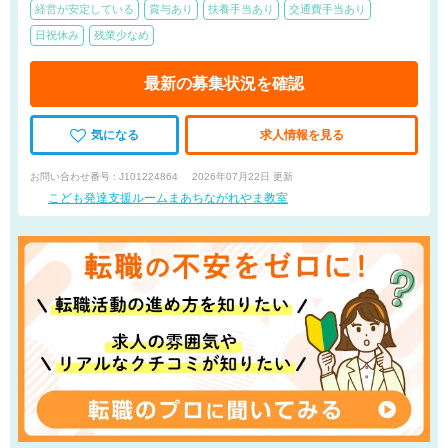
経営が安定している
賞与あり
扶養手当あり
交通費手当あり
日祝休み
残業少なめ
最新の募集状況を確認
気になる
求人情報を見る
お問い合わせ番号 : J101224864
2026年07月22日 更新
こども発達支援ルームまあちながれやま教室