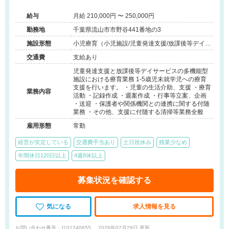
代活躍中◆温かいチーム療育◆伴走型のサポート
給与
月給 210,000円 〜 250,000円
勤務地
千葉県流山市市野谷441番地の3
施設形態
小児療育（小児施設/児童発達支援/放課後等デイサ
ービス）
交通費
支給あり
児童発達支援と放課後等デイサービスの多機能型
施設における療育業務 1-5歳児未就学児への療育
支援を行います。 ・児童の生活介助、支援 ・療育
業務内容
活動 ・記録作成 ・週案作成 ・行事等立案、企画
・送迎 ・保護者や関係機関との連携に関する付随
業務 ・その他、支援に付随する清掃等業務全般
雇用形態
常勤
経営が安定している
交通費手当あり
土日祝休み
残業少なめ
年間休日120日以上
4週8休以上
募集状況を確認する
気になる
求人情報を見る
お問い合わせ番号 : J101240655
2026年07月29日 更新