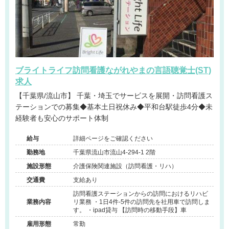
ブライトライフ訪問看護ながれやまの言語聴覚士(ST)
求人
【千葉県/流山市】 千葉・埼玉でサービスを展開・訪問看護ス
テーションでの募集◆基本土日祝休み◆平和台駅徒歩4分◆未
経験者も安心のサポート体制
給与
詳細ページをご確認ください
勤務地
千葉県流山市流山4-294-1 2階
施設形態
介護保険関連施設（訪問看護・リハ）
交通費
支給あり
訪問看護ステーションからの訪問におけるリハビ
業務内容
リ業務 ・1日4件-5件の訪問先を社用車で訪問しま
す。 ・ipad貸与 【訪問時の移動手段】車
雇用形態
常勤