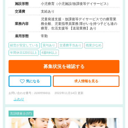
施設形態
小児療育（小児施設/放課後等デイサービス）
交通費
支給あり
児童発達支援・放課後等デイサービスでの療育業
業務内容
務全般、児童指導員業務 障がいを持つ子ども達の
療育、生活支援等 【送迎業務】あり
雇用形態
常勤
経営が安定している
賞与あり
交通費手当あり
残業少なめ
年間休日120日以上
4週8休以上
募集状況を確認する
気になる
求人情報を見る
お問い合わせ番号 : J100559311
2022年11月14日 更新
ふわり
言語聴覚士(ST)