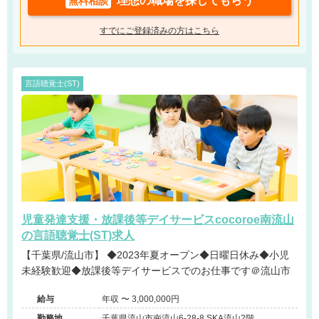
理想の職場を探してもらう
無料相談
すでにご登録済みの方はこちら
言語聴覚士(ST)
児童発達支援・放課後等デイサービスcocoroe南流山
の言語聴覚士(ST)求人
【千葉県/流山市】 ◆2023年夏オープン◆日曜日休み◆小児
未経験歓迎◆放課後等デイサービスでのお仕事です＠流山市
給与
年収 〜 3,000,000円
勤務地
千葉県流山市南流山6-28-8 SKA流山2階