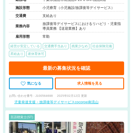
施設形態
小児療育（小児施設/放課後等デイサービス）
交通費
支給あり
放課後等デイサービスにおけるリハビリ・児童指
業務内容
導員業務 【送迎業務】あり
雇用形態
常勤
経営が安定している
交通費手当あり
残業少なめ
社会保険完備
昇給あり
産休育休可
最新の募集状況を確認
気になる
求人情報を見る
お問い合わせ番号 : J100564698
2025年02月12日 更新
児童発達支援・放課後等デイサービスcocoroe南流山
言語聴覚士(ST)