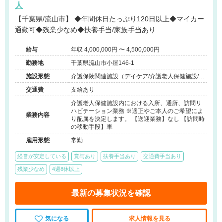
人
【千葉県/流山市】 ◆年間休日たっぷり120日以上◆マイカー
通勤可◆残業少なめ◆扶養手当/家族手当あり
給与
年収 4,000,000円 〜 4,500,000円
勤務地
千葉県流山市小屋146-1
施設形態
介護保険関連施設（デイケア/介護老人保健施設/シ
ョートステイ/訪問看護・リハ）
交通費
支給あり
介護老人保健施設内における入所、通所、訪問リ
ハビテーション業務 ※適正やご本人のご希望によ
業務内容
り配属を決定します。 【送迎業務】なし 【訪問時
の移動手段】車
雇用形態
常勤
経営が安定している
賞与あり
扶養手当あり
交通費手当あり
残業少なめ
4週8休以上
最新の募集状況を確認
気になる
求人情報を見る