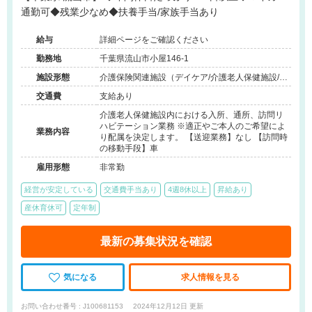
通勤可◆残業少なめ◆扶養手当/家族手当あり
給与
詳細ページをご確認ください
勤務地
千葉県流山市小屋146-1
施設形態
介護保険関連施設（デイケア/介護老人保健施設/シ
ョートステイ/訪問看護・リハ）
交通費
支給あり
介護老人保健施設内における入所、通所、訪問リ
ハビテーション業務 ※適正やご本人のご希望によ
業務内容
り配属を決定します。 【送迎業務】なし 【訪問時
の移動手段】車
雇用形態
非常勤
経営が安定している
交通費手当あり
4週8休以上
昇給あり
産休育休可
定年制
最新の募集状況を確認
気になる
求人情報を見る
お問い合わせ番号 : J100681153
2024年12月12日 更新