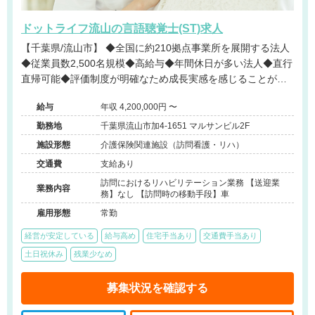
ドットライフ流山の言語聴覚士(ST)求人
【千葉県/流山市】 ◆全国に約210拠点事業所を展開する法人
◆従業員数2,500名規模◆高給与◆年間休日が多い法人◆直行
直帰可能◆評価制度が明確なため成長実感を感じることが可
能です◆
給与
年収 4,200,000円 〜
勤務地
千葉県流山市加4-1651 マルサンビル2F
施設形態
介護保険関連施設（訪問看護・リハ）
交通費
支給あり
訪問におけるリハビリテーション業務 【送迎業
業務内容
務】なし 【訪問時の移動手段】車
雇用形態
常勤
経営が安定している
給与高め
住宅手当あり
交通費手当あり
土日祝休み
残業少なめ
募集状況を確認する