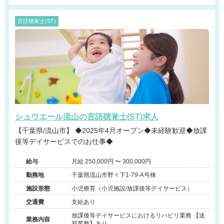
言語聴覚士(ST)
シュウエール流山の言語聴覚士(ST)求人
【千葉県/流山市】 ◆2025年4月オープン◆未経験歓迎◆放課
後等デイサービスでのお仕事◆
給与
月給 250,000円 〜 300,000円
勤務地
千葉県流山市野々下1-79-A号棟
施設形態
小児療育（小児施設/放課後等デイサービス）
交通費
支給あり
放課後等デイサービスにおけるリハビリ業務 【送
業務内容
迎業務】あり