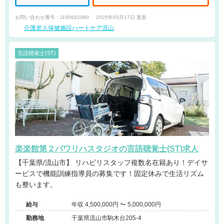
お問い合わせ番号 : J100642980
2025年03月17日 更新
介護老人保健施設ハートケア流山
言語聴覚士(ST)
楽楽館第２パワリハスタジオの言語聴覚士(ST)求人
【千葉県/流山市】 リハビリスタッフ複数名在籍あり！デイサ
ービスで機能訓練指導員の募集です！固定休みで生活リズム
も整います。
給与
年収 4,500,000円 〜 5,000,000円
勤務地
千葉県流山市駒木台205-4