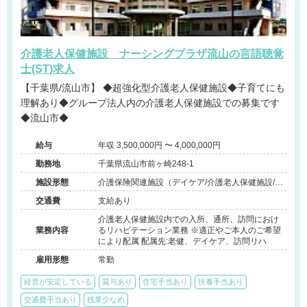
介護老人保健施設 ナーシングプラザ流山の言語聴覚
士(ST)求人
【千葉県/流山市】 ◆超強化型介護老人保健施設◆子育てにも
理解あり◆グループ法人内の介護老人保健施設での募集です
◆流山市◆
給与
年収 3,500,000円 〜 4,000,000円
勤務地
千葉県流山市前ヶ崎248-1
施設形態
介護保険関連施設（デイケア/介護老人保健施設/訪
問看護・リハ）
交通費
支給あり
介護老人保健施設内での入所、通所、訪問におけ
業務内容
るリハビテーション業務 ※適正やご本人のご希望
により配属 配属先:老健、デイケア、訪問リハ
雇用形態
常勤
経営が安定している
賞与あり
住宅手当あり
扶養手当あり
交通費手当あり
残業少なめ