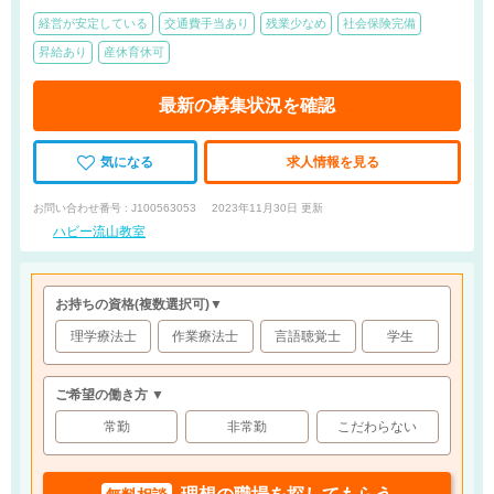
経営が安定している
交通費手当あり
残業少なめ
社会保険完備
昇給あり
産休育休可
最新の募集状況を確認
気になる
求人情報を見る
お問い合わせ番号 : J100563053
2023年11月30日 更新
ハビー流山教室
お持ちの資格
(複数選択可)
▼
理学療法士
作業療法士
言語聴覚士
学生
ご希望の働き方 ▼
常勤
非常勤
こだわらない