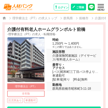
ご登録
ログイン
MENU
理学療法士（PT）の求人トップ
群馬県
前橋市
介護付有
介護付有料老人ホームグランポルト前橋
-理学療法士（PT）の求人・転職情報-
時給
1,250円 〜 1,400円
※この限りではありません。
施設形態
介護保険関連施設（デイサービ
ス/有料老人ホーム）
最寄り・
アクセス
[バス]昭和町三丁目バス停より徒
歩2分
車通勤可
[駐車場]有り [料金]無料
勤務地
理学療法士（PT）
群馬県前橋市昭和町3-11-18
非常勤
託児所あり
車通勤可