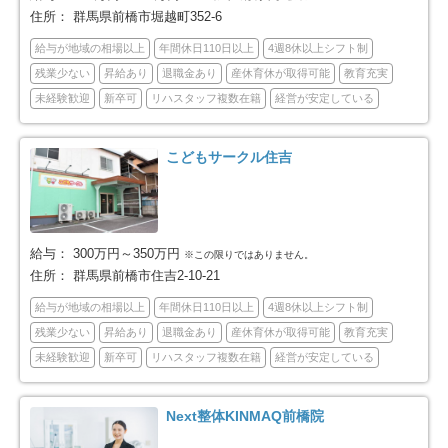
住所：
群馬県前橋市堀越町352-6
邑楽郡明和町
邑楽郡千代田町
3
1
給与が地域の相場以上
年間休日110日以上
4週8休以上シフト制
残業少ない
昇給あり
退職金あり
産休育休が取得可能
教育充実
邑楽郡大泉町
邑楽郡邑楽町
4
5
未経験歓迎
新卒可
リハスタッフ複数在籍
経営が安定している
こどもサークル住吉
給与：
300万円～350万円
※この限りではありません。
住所：
群馬県前橋市住吉2-10-21
給与が地域の相場以上
年間休日110日以上
4週8休以上シフト制
残業少ない
昇給あり
退職金あり
産休育休が取得可能
教育充実
未経験歓迎
新卒可
リハスタッフ複数在籍
経営が安定している
Next整体KINMAQ前橋院