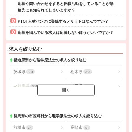
応募や問い合わせをすると転職活動をしていることが勤
務先にも知られてしまいますか？
PTOT人材バンクに登録するメリットはなんですか？
応募を悩んでいる求人は応募しないほうがいいですか？
求人を絞り込む
都道府県から理学療法士の求人を絞り込む
茨城県
栃木県
524
283
群馬県
埼玉県
304
1805
千葉県
東京都
1624
4565
神奈川県
2686
群馬県
の市区町村から理学療法士の求人を絞り込む
前橋市
高崎市
73
69