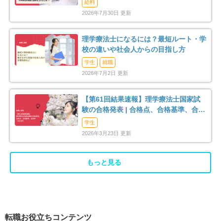
給料
2026年7月30日 更新
理学療法士になるには？最短ルート・学
校の違いや社会人からの目指し方
学生
就職
2026年7月2日 更新
【第61回結果速報】理学療法士国家試
験の合格発表 | 合格点、合格基準、合格
率（2026年）
学生
2026年3月23日 更新
もっと見る
転職お役立ちコンテンツ