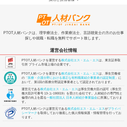
PTOT人材バンクは、理学療法士、作業療法士、言語聴覚士の方のお仕事
探しや就職・転職を無料でサポート致します。
運営会社情報
PTOT人材バンクを運営する
株式会社エス・エム・エス
は、東京証券取
引所 プライム市場上場の企業です。
PTOT人材バンクを運営する
株式会社エス・エム・エス
は、厚生労働省
の
「医療・介護分野における適正な有料職業紹介事業者の認定制度」
に
おいて、第1回の医療分野認定事業者として認定されております。
運営元である
株式会社エス・エム・エス
は厚生労働大臣の認可（厚生労
働大臣許可番号 13-ユ-190019）を受けた会社です。人材紹介の専門性と
倫理の向上を図る
一般社団法人 日本人材紹介事業協会
に所属しておりま
す。
PTOT人材バンクは運営元である
株式会社エス・エム・エス
が
プライバ
シーマーク
を取得しており徹底した個人情報保護・情報管理を行ってお
ります。