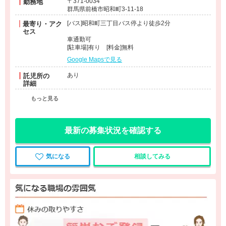
〒371-0034
勤務地
群馬県前橋市昭和町3-11-18
[バス]昭和町三丁目バス停より徒歩2分
最寄り・アク
セス
車通勤可
[駐車場]有り [料金]無料
Google Mapsで見る
あり
託児所の
詳細
もっと見る
最新の募集状況を確認する
気になる
相談してみる