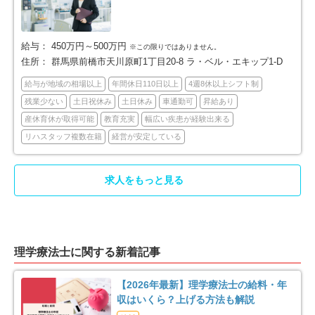
給与：
450万円～500万円
※この限りではありません。
住所：
群馬県前橋市天川原町1丁目20-8 ラ・ベル・エキップ1-D
給与が地域の相場以上
年間休日110日以上
4週8休以上シフト制
残業少ない
土日祝休み
土日休み
車通勤可
昇給あり
産休育休が取得可能
教育充実
幅広い疾患が経験出来る
リハスタッフ複数在籍
経営が安定している
求人をもっと見る
理学療法士に関する新着記事
【2026年最新】理学療法士の給料・年
収はいくら？上げる方法も解説