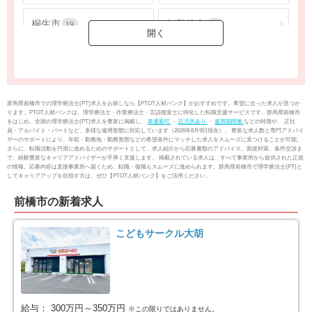
桐生市
伊勢崎市
19
23
太田市
館林市
44
15
渋川市
藤岡市
11
3
群馬県前橋市での理学療法士(PT)求人をお探しなら【PTOT人材バンク】がおすすめです。希望に合った求人が見つか
ります。PTOT人材バンクは、理学療法士・作業療法士・言語聴覚士に特化した転職支援サービスです。群馬県前橋市
をはじめ、全国の理学療法士(PT)求人を豊富に掲載し、
車通勤可
・
託児所あり
・
雇用期間無
などの特徴や、 正社
富岡市
安中市
5
4
員・アルバイト・パートなど、多様な雇用形態に対応しています（2026年8月9日現在）。 豊富な求人数と専門アドバイ
ザーのサポートにより、年収・勤務地・勤務形態などの希望条件にマッチした求人をスムーズに見つけることが可能。
さらに、転職活動を円滑に進めるためのサポートとして、求人紹介から応募書類のアドバイス、面接対策、条件交渉ま
で、経験豊富なキャリアアドバイザーが手厚く支援します。 掲載されている求人は、すべて事業所から提供された正規
みどり市
北群馬郡榛東村
8
1
の情報。応募内容は直接事業所へ届くため、転職・復職もスムーズに進められます。群馬県前橋市で理学療法士(PT)と
してキャリアアップを目指す方は、ぜひ【PTOT人材バンク】をご活用ください。
北群馬郡吉岡町
吾妻郡中之条町
2
4
前橋市の新着求人
吾妻郡長野原町
吾妻郡草津町
2
1
こどもサークル大胡
吾妻郡高山村
利根郡片品村
1
2
佐波郡玉村町
邑楽郡板倉町
2
2
給与：
300万円～350万円
※この限りではありません。