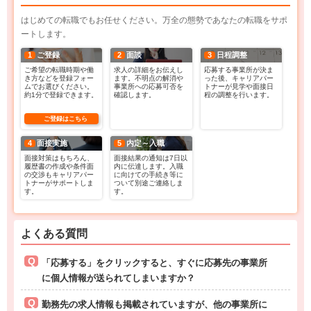
はじめての転職でもお任せください。万全の態勢であなたの転職をサポ
ートします。
1
ご登録
2
面談
3
日程調整
ご希望の転職時期や働
求人の詳細をお伝えし
応募する事業所が決ま
き方などを登録フォー
ます。不明点の解消や
った後、キャリアパー
ムでお選びください。
事業所への応募可否を
トナーが見学や面接日
約1分で登録できます。
確認します。
程の調整を行います。
ご登録はこちら
4
面接実施
5
内定～入職
面接対策はもちろん、
面接結果の通知は7日以
履歴書の作成や条件面
内に伝達します。入職
の交渉もキャリアパー
に向けての手続き等に
トナーがサポートしま
ついて別途ご連絡しま
す。
す。
よくある質問
「応募する」をクリックすると、すぐに応募先の事業所
に個人情報が送られてしまいますか？
勤務先の求人情報も掲載されていますが、他の事業所に