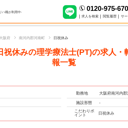
0120-975-67
のリハ職が利用中-
求人を検索
閲覧履歴
サー
大阪府
南河内郡河南町
日祝休み
祝休みの理学療法士(PT)
の求人・
報一覧
勤務地
大阪府南河内郡
施設形態
-
こだわりポ
日祝休み
イント