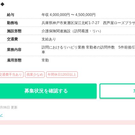
◆
給与
年収 4,000,000円 〜 4,500,000円
勤務地
兵庫県神戸市東灘区深江北町1-7-27 西芦屋ローズプラザ
施設形態
介護保険関連施設（訪問看護・リハ）
交通費
支給あり
訪問におけるリハビリ業務 常勤者の訪問件数 5件前後/日
業務内容
車
雇用形態
常勤
交通費手当あり
残業少なめ
年間休日120日以上
募集状況を確認する
8月06日 更新
ン