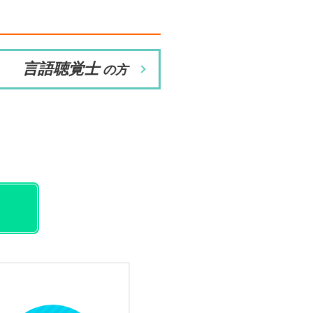
言語聴覚士
の方