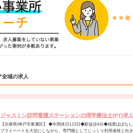
ア全域の求人
ジャスミン訪問看護ステーションの理学療法士(PT)求
【兵庫県/神戸市東灘区】 ◆年間休日123日◆駅徒歩6分◆残業ほぼなし◆土日祝休み◆賞与・手当充実◆
プライベートを大切にしながら、専門職としてじっくり利用者様と向