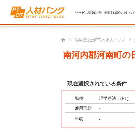
サービス開始14年 -年間11,000人以上
理学療法士(PT)の求人トップ
南河内郡河南町の日
現在選択されている条件
職種
理学療法士(PT)
雇用形態
-
年収
-