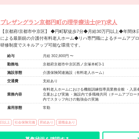
プレザングラン京都円町の理学療法士(PT)求人
【京都府/京都市中京区】 ◆円町駅徒歩7分◆月給30万円以上◆年間休日110日以上◆病院コンバージョン
による最新鋭の介護付有料老人ホーム◆リハ専門職によるチームアプロ
研修制度でスキルアップ可能な環境です。
給与
月給 302,800円 〜
勤務地
京都府京都市中京区西ノ京塚本町3-1
施設形態
介護保険関連施設（有料老人ホーム）
交通費
支給あり
有料老人ホームにおける機能訓練指導員業務全般 ・入居
業務内容
立案および実施 ・施設内で多職種共同（チームアプロー
内でスタッフ向けの勉強会の実施
雇用形態
常勤
0日以上
社会保険完備
昇給あり
退職金あり