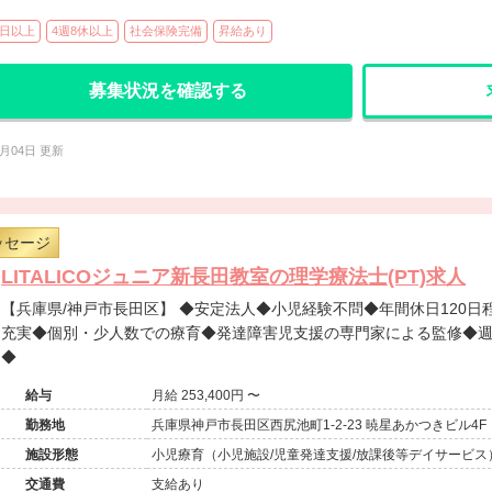
0日以上
4週8休以上
社会保険完備
昇給あり
募集状況を確認する
8月04日 更新
ッセージ
LITALICOジュニア新長田教室の理学療法士(PT)求人
【兵庫県/神戸市長田区】 ◆安定法人◆小児経験不問◆年間休日120日程度◆入社月に有給付与◆福利厚生
充実◆個別・少人数での療育◆発達障害児支援の専門家による監修◆週
◆
給与
月給 253,400円 〜
勤務地
兵庫県神戸市長田区西尻池町1-2-23 暁星あかつきビル4F
施設形態
小児療育（小児施設/児童発達支援/放課後等デイサービス
交通費
支給あり