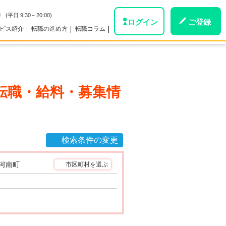
0
(平日 9:30～20:00)
ログイン
ご登録
ビス紹介
転職の進め方
転職コラム
転職・給料・募集情
検索条件の変更
河南町
市区町村を選ぶ