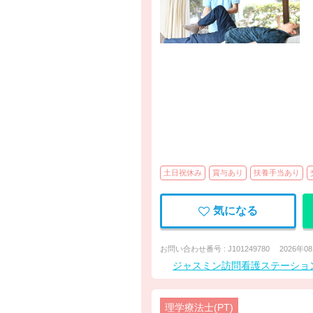
土日祝休み
賞与あり
扶養手当あり
気になる
お問い合わせ番号 : J101249780
2026年0
ジャスミン訪問看護ステーショ
理学療法士(PT)