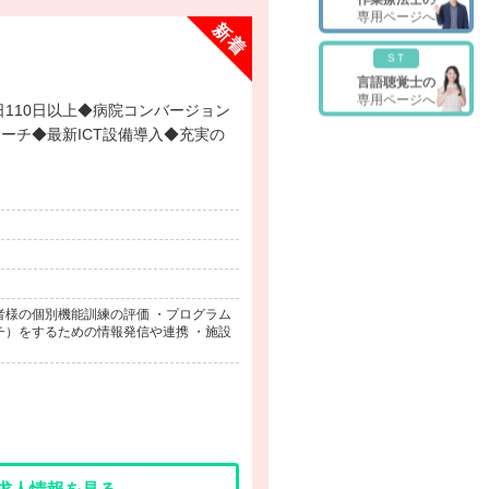
専用ページへ
ST
言語聴覚士の
専用ページへ
ーチ◆最新ICT設備導入◆充実の
者様の個別機能訓練の評価 ・プログラム
チ）をするための情報発信や連携 ・施設