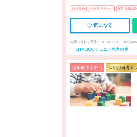
給与高め
交通費手当あり
年間休日12
気になる
お問い合わせ番号 : J101249063
2026年0
LITALICOジュニア烏丸教室
理学療法士(PT)
採用担当者メ