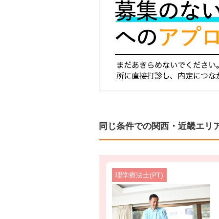
同じ条件での関西・近畿エリ
理学療法士(PT)