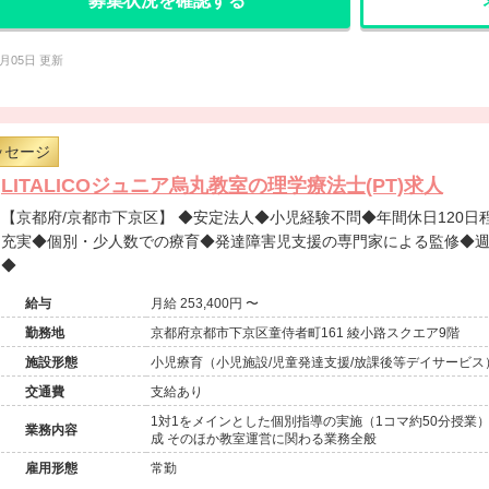
募集状況を確認する
8月05日 更新
ッセージ
LITALICOジュニア烏丸教室の理学療法士(PT)求人
【京都府/京都市下京区】 ◆安定法人◆小児経験不問◆年間休日120日程度◆入社月に有給付与◆福利厚生
充実◆個別・少人数での療育◆発達障害児支援の専門家による監修◆週
◆
給与
月給 253,400円 〜
勤務地
京都府京都市下京区童侍者町161 綾小路スクエア9階
施設形態
小児療育（小児施設/児童発達支援/放課後等デイサービス
交通費
支給あり
1対1をメインとした個別指導の実施（1コマ約50分授業
業務内容
成 そのほか教室運営に関わる業務全般
雇用形態
常勤