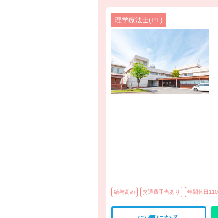
理学療法士(PT)
給与高め
交通費手当あり
年間休日11