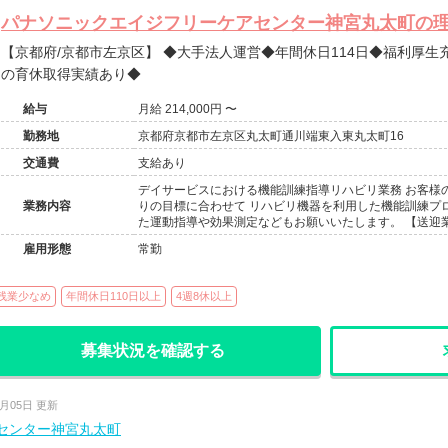
パナソニックエイジフリーケアセンター神宮丸太町の理学
【京都府/京都市左京区】 ◆大手法人運営◆年間休日114日◆福利厚生充実◆女性産休取得率100％◆男性
の育休取得実績あり◆
給与
月給 214,000円 〜
勤務地
京都府京都市左京区丸太町通川端東入東丸太町16
交通費
支給あり
デイサービスにおける機能訓練指導リハビリ業務 お客様の
業務内容
りの目標に合わせて リハビリ機器を利用した機能訓練プ
た運動指導や効果測定などもお願いいたします。 【送迎
雇用形態
常勤
残業少なめ
年間休日110日以上
4週8休以上
募集状況を確認する
8月05日 更新
センター神宮丸太町