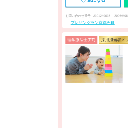
気になる
お問い合わせ番号 : J101249615
2026年0
プレザングラン京都円町
理学療法士(PT)
採用担当者メ