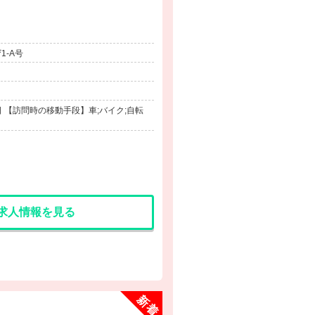
1-A号
 【訪問時の移動手段】車;バイク;自転
求人情報を見る