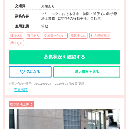
護・リハ）
交通費
支給あり
クリニックにおける外来・訪問・通所での理学療
業務内容
法士業務 【訪問時の移動手段】自転車
雇用形態
常勤
日祝休み
賞与あり
交通費手当あり
残業少なめ
社会保険完備
昇給あり
募集状況を確認する
気になる
求人情報を見る
お問い合わせ番号 : J101199103
2026年04月01日 更新
高尾医院
理学療法士(PT)