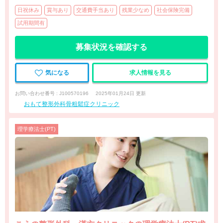
日祝休み
賞与あり
交通費手当あり
残業少なめ
社会保険完備
試用期間有
募集状況を確認する
気になる
求人情報を見る
お問い合わせ番号 : J100570196
2025年01月24日 更新
おもて整形外科骨粗鬆症クリニック
理学療法士(PT)