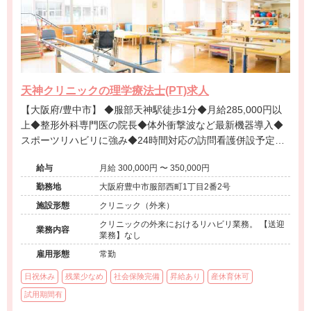
天神クリニックの理学療法士(PT)求人
【大阪府/豊中市】 ◆服部天神駅徒歩1分◆月給285,000円以
上◆整形外科専門医の院長◆体外衝撃波など最新機器導入◆
スポーツリハビリに強み◆24時間対応の訪問看護併設予定◆
地域密着の多機能クリニックです
給与
月給 300,000円 〜 350,000円
勤務地
大阪府豊中市服部西町1丁目2番2号
施設形態
クリニック（外来）
クリニックの外来におけるリハビリ業務。 【送迎
業務内容
業務】なし
雇用形態
常勤
日祝休み
残業少なめ
社会保険完備
昇給あり
産休育休可
試用期間有