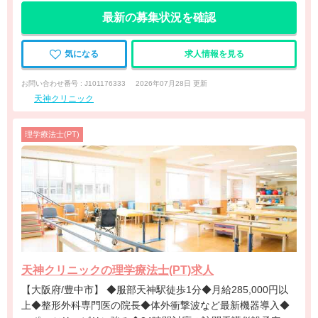
最新の募集状況を確認
気になる
求人情報を見る
お問い合わせ番号 : J101176333
2026年07月28日 更新
天神クリニック
理学療法士(PT)
天神クリニックの理学療法士(PT)求人
【大阪府/豊中市】 ◆服部天神駅徒歩1分◆月給285,000円以
上◆整形外科専門医の院長◆体外衝撃波など最新機器導入◆