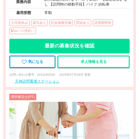
業務内容
し 【訪問時の移動手段】バイク;自転車
雇用形態
常勤
土日祝休み
賞与あり
社会保険完備
昇給あり
試用期間有
駅orバス停近い
最新の募集状況を確認
気になる
求人情報を見る
お問い合わせ番号 : J101180249
2026年07月28日 更新
天神訪問看護ステーション
理学療法士(PT)