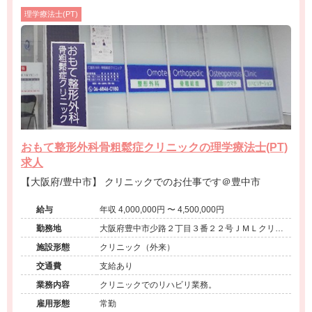
理学療法士(PT)
おもて整形外科骨粗鬆症クリニックの理学療法士(PT)
求人
【大阪府/豊中市】 クリニックでのお仕事です＠豊中市
給与
年収 4,000,000円 〜 4,500,000円
勤務地
大阪府豊中市少路２丁目３番２２号ＪＭＬクリニ
ックビル豊中１階
施設形態
クリニック（外来）
交通費
支給あり
業務内容
クリニックでのリハビリ業務。
雇用形態
常勤