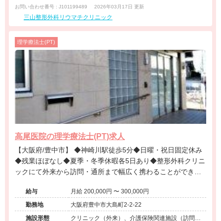
お問い合わせ番号 : J101199489
2026年03月17日 更新
三山整形外科リウマチクリニック
理学療法士(PT)
高尾医院の理学療法士(PT)求人
【大阪府/豊中市】 ◆神崎川駅徒歩5分◆日曜・祝日固定休み
◆残業ほぼなし◆夏季・冬季休暇各5日あり◆整形外科クリニ
ックにて外来から訪問・通所まで幅広く携わることができま
す◆子育て中の方も歓迎の職場です。
給与
月給 200,000円 〜 300,000円
勤務地
大阪府豊中市大島町2-2-22
施設形態
クリニック（外来）、介護保険関連施設（訪問看