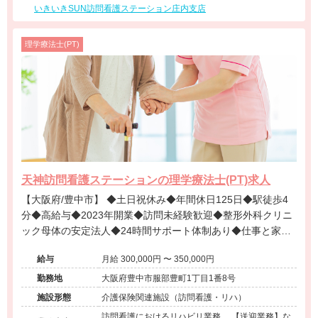
いきいきSUN訪問看護ステーション庄内支店
理学療法士(PT)
天神訪問看護ステーションの理学療法士(PT)求人
【大阪府/豊中市】 ◆土日祝休み◆年間休日125日◆駅徒歩4
分◆高給与◆2023年開業◆訪問未経験歓迎◆整形外科クリニ
ック母体の安定法人◆24時間サポート体制あり◆仕事と家庭
の両立を叶えたい方必見です！
給与
月給 300,000円 〜 350,000円
勤務地
大阪府豊中市服部豊町1丁目1番8号
施設形態
介護保険関連施設（訪問看護・リハ）
訪問看護におけるリハビリ業務。 【送迎業務】な