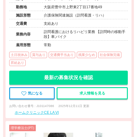
勤務地
大阪府豊中市上野東2丁目17番地49
施設形態
介護保険関連施設（訪問看護・リハ）
交通費
支給あり
訪問看護におけるリハビリ業務 【訪問時の移動手
業務内容
段】車;バイク
雇用形態
常勤
土日祝休み
賞与あり
交通費手当あり
残業少なめ
社会保険完備
昇給あり
最新の募集状況を確認
気になる
求人情報を見る
お問い合わせ番号 : J101147086
2025年12月11日 更新
ホームクリニックCE LA VI
理学療法士(PT)