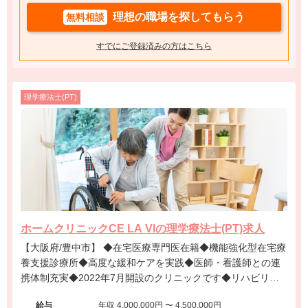
理想の職場を探してもらう
無料相談
すでにご登録済みの方はこちら
理学療法士(PT)
ホームクリニックCE LA VIの理学療法士(PT)求人
【大阪府/豊中市】 ◆在宅医療専門医在籍◆機能強化型在宅療
養支援診療所◆高度な緩和ケアを実践◆医師・看護師との連
携体制充実◆2022年7月開設のクリニックです◆リハビリ部
門立ち上げ募集◆
給与
年収 4,000,000円 〜 4,500,000円