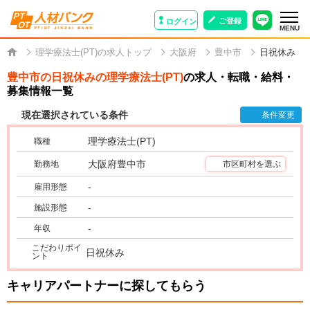
ご登録
ログイン
MENU
理学療法士(PT)の求人トップ
大阪府
豊中市
日祝休み
豊中市の日祝休みの理学療法士(PT)
の求人・転職・給料・
募集情報一覧
現在選択されている条件
条件変更
理学療法士(PT)
職種
大阪府豊中市
勤務地
市区町村を選ぶ
-
雇用形態
-
施設形態
-
年収
こだわりポイ
日祝休み
ント
キャリアパートナーに探してもらう