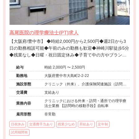
高尾医院の理学療法士(PT)求人
【大阪府/豊中市】 ◆時給2,000円から2,500円◆週2日から3
日の勤務相談可能◆午前のみの勤務も歓迎◆神崎川駅徒歩5分
◆残業なし◆日曜・祝日固定休み◆子育て中の方やブランク
のある方も自分らしく働ける環境です。
給与
時給 2,000円 〜 2,500円
勤務地
大阪府豊中市大島町2-2-22
施設形態
クリニック（外来）、介護保険関連施設（訪問看
護・リハ）
交通費
支給あり
クリニックにおける外来・訪問・通所での理学療
業務内容
法士業務 【訪問時の移動手段】自転車
雇用形態
非常勤
日祝休み
交通費手当あり
残業少なめ
昇給あり
定年制
試用期間有