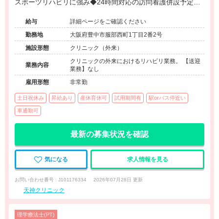
スポーツリハビリに強み◆24時間対応の訪問看護併設予定◆
地域密着の多機能クリニックです
給与
詳細ページをご確認ください
勤務地
大阪府豊中市服部西町1丁目2番2号
施設形態
クリニック（外来）
クリニックの外来におけるリハビリ業務。 【送迎
業務内容
業務】なし
雇用形態
非常勤
土日祝休み
昇給あり
産休育休可
試用期間有
駅orバス停近い
車通勤可
最新の募集状況を確認
気になる
求人情報を見る
お問い合わせ番号 : J101176334
2026年07月28日 更新
天神クリニック
理学療法士(PT)