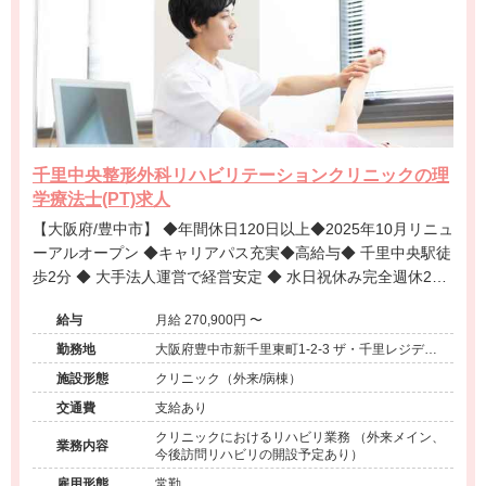
千里中央整形外科リハビリテーションクリニックの理
学療法士(PT)求人
【大阪府/豊中市】 ◆年間休日120日以上◆2025年10月リニュ
ーアルオープン ◆キャリアパス充実◆高給与◆ 千里中央駅徒
歩2分 ◆ 大手法人運営で経営安定 ◆ 水日祝休み完全週休2日
制 ◆ スタッフの働きやすさを大切にするクリニックです◆
給与
月給 270,900円 〜
勤務地
大阪府豊中市新千里東町1-2-3 ザ・千里レジデン
ス2F
施設形態
クリニック（外来/病棟）
交通費
支給あり
クリニックにおけるリハビリ業務 （外来メイン、
業務内容
今後訪問リハビリの開設予定あり）
雇用形態
常勤