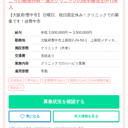
こうの整形外科・漢方クリニックの理学療法士(PT)求
人
【大阪府/豊中市】 日曜日、祝日固定休み！クリニックでの募
集です！@豊中市
給与
年収 3,000,000円 〜 3,500,000円
勤務地
大阪府豊中市上新田2-24-50-1 上新田メディカル
ブリッジ1F
施設形態
クリニック（外来）
交通費
支給あり
業務内容
クリニックでのリハビリ業務
雇用形態
常勤
日祝休み
賞与あり
交通費手当あり
残業少なめ
社会保険完備
昇給あり
募集状況を確認する
気になる
求人情報を見る