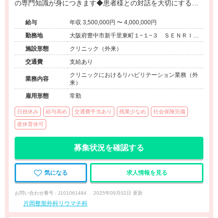
の専門知識が身につきます◆患者様との対話を大切にする温
かな雰囲気のクリニックです◆
給与
年収 3,500,000円 〜 4,000,000円
勤務地
大阪府豊中市新千里東町１−１−３ ＳＥＮＲＩＴ
Ｏよみうり３階
施設形態
クリニック（外来）
交通費
支給あり
クリニックにおけるリハビリテーション業務（外
業務内容
来）
雇用形態
常勤
日祝休み
給与高め
交通費手当あり
残業少なめ
社会保険完備
産休育休可
募集状況を確認する
気になる
求人情報を見る
お問い合わせ番号 : J101061484
2025年09月02日 更新
片岡整形外科リウマチ科