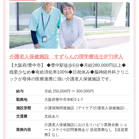
介護老人保健施設 すずらんの理学療法士(PT)求人
【大阪府/豊中市】 ◆豊中駅徒歩5分◆月給280,000円以上◆
残業少なめ◆有給消化率100%◆日祝休み◆脳神経外科クリニ
ックが母体の医療連携に強い介護老人保健施設です。
給与
月給 250,000円 〜 300,000円
勤務地
大阪府豊中市本町3-1-7
施設形態
介護保険関連施設（デイケア/介護老人保健施設/シ
ョートステイ/訪問看護・リハ）
交通費
支給あり
介護老人保健施設におけるリハビリ業務全般 ショ
業務内容
ートステイや訪問兼務あり 送迎業務なし 【送迎業
務】なし