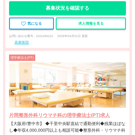
募集状況を確認する
気になる
求人情報を見る
お問い合わせ番号 : J101199112
2026年04月01日 更新
高尾医院
理学療法士(PT)
片岡整形外科リウマチ科の理学療法士(PT)求人
【大阪府/豊中市】 ◆千里中央駅直結で通勤便利◆残業ほぼな
し◆年収4,000,000円以上も相談可能◆整形外科・リウマチ科