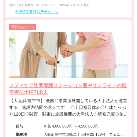
お問い合わせ番号 : J101180251
2026年07月28日 更新
天神訪問看護ステーション
理学療法士(PT)
メディケア訪問看護ステーション豊中サテライトの理
学療法士(PT)求人
【大阪府/豊中市】 全国に事業所展開している大手法人が運営
する、施設内訪問の求人です！ ◇土日祝日休み◇年休たっぷ
り120日◇関西・関東に施設展開の大手法人◇研修充実◇施設
内訪問のお仕事です＠大阪府
給与
年収 4,000,000円 〜 4,500,000円
勤務地
大阪府豊中市箕輪二丁目4番25-103号 フェニッ