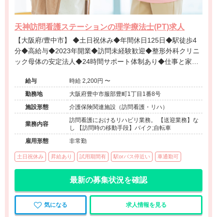
天神訪問看護ステーションの理学療法士(PT)求人
【大阪府/豊中市】 ◆土日祝休み◆年間休日125日◆駅徒歩4
分◆高給与◆2023年開業◆訪問未経験歓迎◆整形外科クリニ
ック母体の安定法人◆24時間サポート体制あり◆仕事と家庭
の両立を叶えたい方必見です！
給与
時給 2,200円 〜
勤務地
大阪府豊中市服部豊町1丁目1番8号
施設形態
介護保険関連施設（訪問看護・リハ）
訪問看護におけるリハビリ業務。 【送迎業務】な
業務内容
し 【訪問時の移動手段】バイク;自転車
雇用形態
非常勤
土日祝休み
昇給あり
試用期間有
駅orバス停近い
車通勤可
最新の募集状況を確認
気になる
求人情報を見る