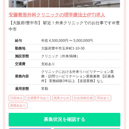
安藤整形外科クリニックの理学療法士(PT)求人
【大阪府/豊中市】 駅近！外来クリニックでのお仕事です＠豊
中市
給与
年収 4,500,000円 〜 5,000,000円
勤務地
大阪府豊中市玉井町1-10-30
施設形態
クリニック（外来/病棟）
交通費
支給あり
クリニックにおける外来リハビリテーション業
業務内容
務・訪問リハビリテーション業務兼務 【応募条
件】 実務経験3年以上 【送迎業務】なし
雇用形態
常勤
日祝休み
交通費手当あり
残業少なめ
社会保険完備
昇給あり
退職金あり
募集状況を確認する