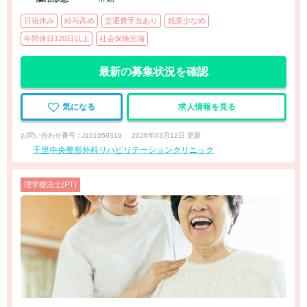
日祝休み
給与高め
交通費手当あり
残業少なめ
年間休日120日以上
社会保険完備
最新の募集状況を確認
気になる
求人情報を見る
お問い合わせ番号 : J101059319
2026年03月12日 更新
千里中央整形外科リハビリテーションクリニック
理学療法士(PT)