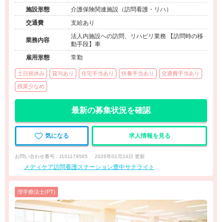
クス豊中Ⅱ
施設形態
介護保険関連施設（訪問看護・リハ）
交通費
支給あり
法人内施設への訪問、リハビリ業務 【訪問時の移
業務内容
動手段】車
雇用形態
常勤
土日祝休み
賞与あり
住宅手当あり
扶養手当あり
交通費手当あり
残業少なめ
最新の募集状況を確認
気になる
求人情報を見る
お問い合わせ番号 : J101179565
2026年02月24日 更新
メディケア訪問看護ステーション豊中サテライト
理学療法士(PT)