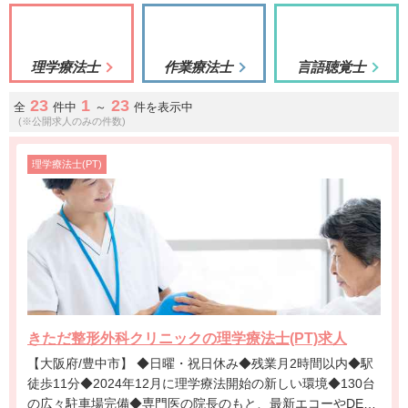
理学療法士
作業療法士
言語聴覚士
23
1
23
全
件中
～
件を表示中
(※公開求人のみの件数)
理学療法士(PT)
きただ整形外科クリニックの理学療法士(PT)求人
【大阪府/豊中市】 ◆日曜・祝日休み◆残業月2時間以内◆駅
徒歩11分◆2024年12月に理学療法開始の新しい環境◆130台
の広々駐車場完備◆専門医の院長のもと、最新エコーやDEXA