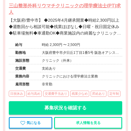
三山整形外科リウマチクリニックの理学療法士(PT)求
人
【大阪府/豊中市】 ◆2025年4月継承開業◆時給2,300円以上
◆週数回から相談可能◆残業ほぼなし◆日曜・祝日固定休み
◆駐車場無料◆車通勤OK◆商業施設内の綺麗なクリニック
で、専門性の高い整形外科リハビリに携われます。
給与
時給 2,300円 〜 2,500円
勤務地
大阪府豊中市夕日丘1丁目1番5号 阪急オアシス夕
日丘店2階
施設形態
クリニック（外来）
交通費
支給あり
業務内容
クリニックにおける理学療法士業務
雇用形態
非常勤
日祝休み
給与高め
交通費手当あり
残業少なめ
昇給あり
定年制
募集状況を確認する
気になる
求人情報を見る