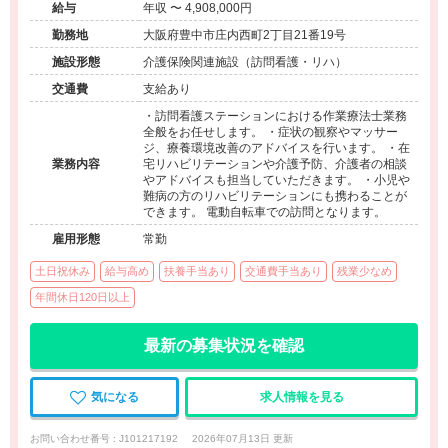
給与
年収 〜 4,908,000円
勤務地
大阪府豊中市庄内西町2丁目21番19号
施設形態
介護保険関連施設（訪問看護・リハ）
交通費
支給あり
・訪問看護ステーションにおける作業療法士業務
全般をお任せします。 ・症状の観察やマッサー
ジ、療養環境改善のアドバイスを行います。 ・在
業務内容
宅リハビリテーションや介護予防、介護者の相談
やアドバイスも担当していただきます。 ・小児や
難病の方のリハビリテーションにも携わることが
できます。 電動自転車での訪問となります。
雇用形態
常勤
土日祝休み
給与高め
扶養手当あり
交通費手当あり
残業少なめ
年間休日120日以上
最新の募集状況を確認
気になる
求人情報を見る
お問い合わせ番号 : J101217192
2026年07月13日 更新