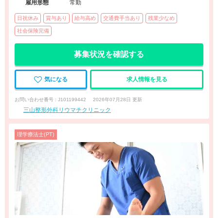
雇用形態
常勤
日祝休み
賞与あり
給与高め
交通費手当あり
残業少なめ
社会保険完備
募集状況を確認する
気になる
求人情報を見る
お問い合わせ番号 : J101199442
2026年07月28日 更新
三山整形外科リウマチクリニック
理学療法士(PT)