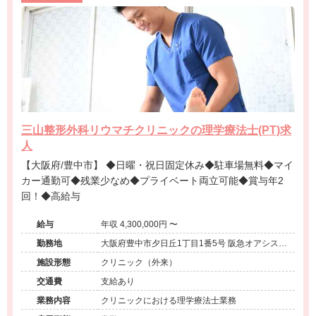
三山整形外科リウマチクリニックの理学療法士(PT)求
人
【大阪府/豊中市】 ◆日曜・祝日固定休み◆駐車場無料◆マイ
カー通勤可◆残業少なめ◆プライベート両立可能◆賞与年2
回！◆高給与
給与
年収 4,300,000円 〜
勤務地
大阪府豊中市夕日丘1丁目1番5号 阪急オアシス夕
日丘店2階
施設形態
クリニック（外来）
交通費
支給あり
業務内容
クリニックにおける理学療法士業務