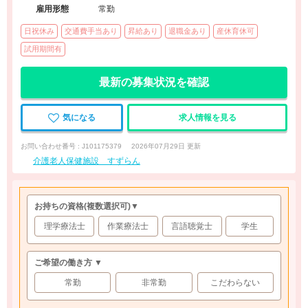
雇用形態
常勤
日祝休み
交通費手当あり
昇給あり
退職金あり
産休育休可
試用期間有
最新の募集状況を確認
気になる
求人情報を見る
お問い合わせ番号 : J101175379
2026年07月29日 更新
介護老人保健施設 すずらん
お持ちの資格
(複数選択可)
▼
理学療法士
作業療法士
言語聴覚士
学生
ご希望の働き方 ▼
常勤
非常勤
こだわらない