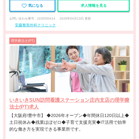
気になる
求人情報を見る
お問い合わせ番号 : J100550414
2026年04月13日 更新
安藤整形外科クリニック
理学療法士(PT)
いきいきSUN訪問看護ステーション庄内支店の理学療
法士(PT)求人
【大阪府/豊中市】 ◆2026年オープン◆年間休日120日以上◆
土日祝休み◆残業ほぼゼロ◆子育て支援充実◆IT活用で効率
的な働き方を実現できる事業所です。