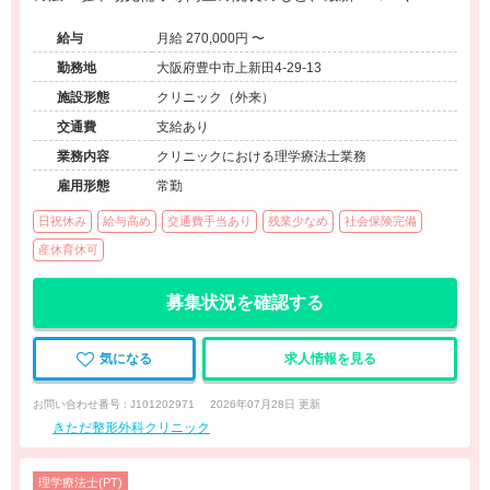
を用いた質の高いリハビリに携われるクリニックです。
給与
月給 270,000円 〜
勤務地
大阪府豊中市上新田4-29-13
施設形態
クリニック（外来）
交通費
支給あり
業務内容
クリニックにおける理学療法士業務
雇用形態
常勤
日祝休み
給与高め
交通費手当あり
残業少なめ
社会保険完備
産休育休可
募集状況を確認する
気になる
求人情報を見る
お問い合わせ番号 : J101202971
2026年07月28日 更新
きただ整形外科クリニック
理学療法士(PT)