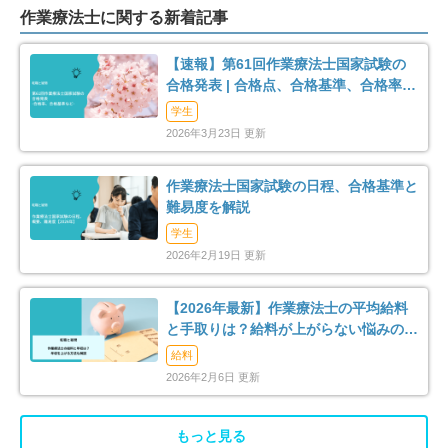
作業療法士に関する新着記事
高座郡寒川町
中郡大磯町
8
3
【速報】第61回作業療法士国家試験の
中郡二宮町
足柄上郡中井町
2
8
合格発表 | 合格点、合格基準、合格率
（2026年）
学生
足柄上郡大井町
足柄上郡松田町
2
3
2026年3月23日 更新
足柄上郡開成町
足柄下郡箱根町
1
3
作業療法士国家試験の日程、合格基準と
難易度を解説
足柄下郡真鶴町
足柄下郡湯河原町
2
6
学生
2026年2月19日 更新
愛甲郡愛川町
2
【2026年最新】作業療法士の平均給料
と手取りは？給料が上がらない悩みの解
消法まで解説
給料
2026年2月6日 更新
もっと見る