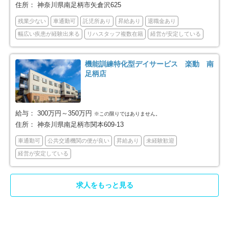
住所：
神奈川県南足柄市矢倉沢625
相模原市南区
横須賀市
79
57
残業少ない
車通勤可
託児所あり
昇給あり
退職金あり
幅広い疾患が経験出来る
リハスタッフ複数在籍
経営が安定している
平塚市
鎌倉市
29
47
機能訓練特化型デイサービス 楽動 南
藤沢市
小田原市
96
73
足柄店
茅ヶ崎市
逗子市
50
20
給与：
300万円～350万円
※この限りではありません。
三浦市
秦野市
16
32
住所：
神奈川県南足柄市関本609-13
車通勤可
公共交通機関の便が良い
昇給あり
未経験歓迎
厚木市
大和市
60
42
経営が安定している
伊勢原市
海老名市
22
34
求人をもっと見る
座間市
南足柄市
33
11
綾瀬市
三浦郡葉山町
11
2