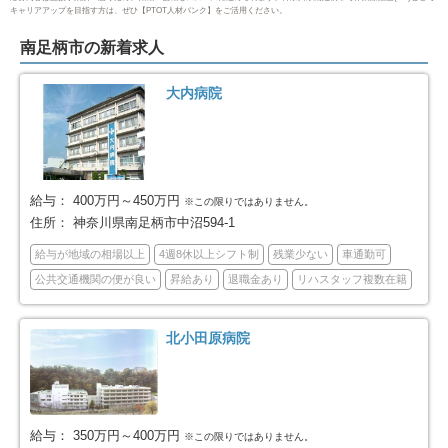
キャリアアップを目指す方は、ぜひ【PTOT人材バンク】をご活用ください。
横浜市旭区
横浜市緑区
96
74
南足柄市の新着求人
横浜市瀬谷区
横浜市栄区
36
24
大内病院
横浜市泉区
横浜市青葉区
42
61
横浜市都筑区
川崎市全域
57
391
給与：
400万円～450万円
※この限りではありません。
住所：
神奈川県南足柄市中沼594-1
川崎市川崎区
川崎市幸区
56
56
給与が地域の相場以上
4週8休以上シフト制
残業少ない
車通勤可
公共交通機関の便が良い
昇給あり
退職金あり
リハスタッフ複数在籍
川崎市中原区
川崎市高津区
63
59
川崎市多摩区
川崎市宮前区
59
56
北小田原病院
川崎市麻生区
相模原市全域
42
177
相模原市緑区
相模原市中央区
給与：
350万円～400万円
26
72
※この限りではありません。