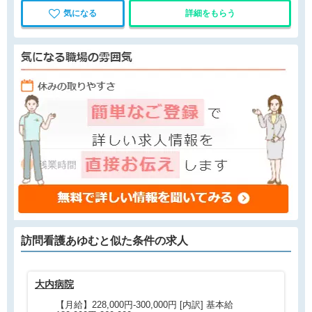
気になる
詳細をもらう
訪問看護あゆむと
似た条件
の求人
大内病院
北
【月給】228,000円-300,000円 [内訳] 基本給