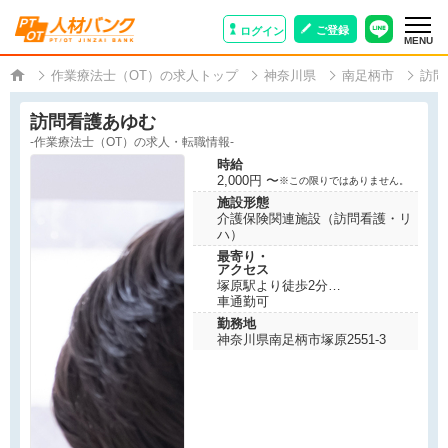
ご登録
ログイン
MENU
作業療法士（OT）の求人トップ
神奈川県
南足柄市
訪問
訪問看護あゆむ
-作業療法士（OT）の求人・転職情報-
時給
2,000円 〜
※この限りではありません。
施設形態
介護保険関連施設（訪問看護・リ
ハ）
最寄り・
アクセス
塚原駅より徒歩2分
車通勤可
勤務地
神奈川県南足柄市塚原2551-3