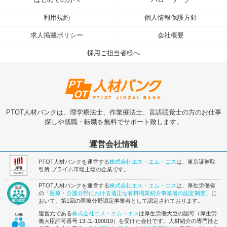
利用規約
個人情報保護方針
求人掲載ポリシー
会社概要
採用ご担当者様へ
PTOT人材バンクは、理学療法士、作業療法士、言語聴覚士の方のお仕事
探しや就職・転職を無料でサポート致します。
運営会社情報
PTOT人材バンクを運営する
株式会社エス・エム・エス
は、東京証券取
引所 プライム市場上場の企業です。
PTOT人材バンクを運営する
株式会社エス・エム・エス
は、厚生労働省
の
「医療・介護分野における適正な有料職業紹介事業者の認定制度」
に
おいて、第1回の医療分野認定事業者として認定されております。
運営元である
株式会社エス・エム・エス
は厚生労働大臣の認可（厚生労
働大臣許可番号 13-ユ-190019）を受けた会社です。人材紹介の専門性と