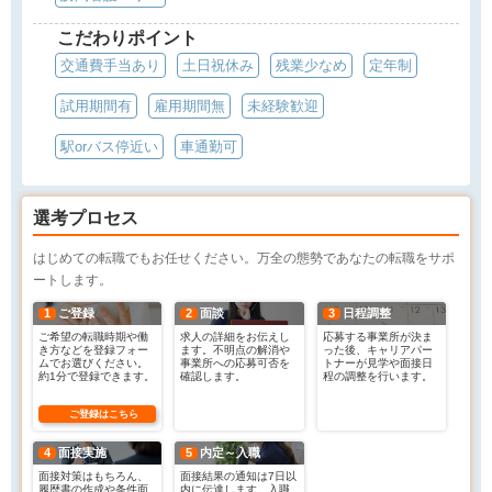
こだわりポイント
交通費手当あり
土日祝休み
残業少なめ
定年制
試用期間有
雇用期間無
未経験歓迎
駅orバス停近い
車通勤可
選考プロセス
はじめての転職でもお任せください。万全の態勢であなたの転職をサポ
ートします。
1
ご登録
2
面談
3
日程調整
ご希望の転職時期や働
求人の詳細をお伝えし
応募する事業所が決ま
き方などを登録フォー
ます。不明点の解消や
った後、キャリアパー
ムでお選びください。
事業所への応募可否を
トナーが見学や面接日
約1分で登録できます。
確認します。
程の調整を行います。
ご登録はこちら
4
面接実施
5
内定～入職
面接対策はもちろん、
面接結果の通知は7日以
履歴書の作成や条件面
内に伝達します。入職