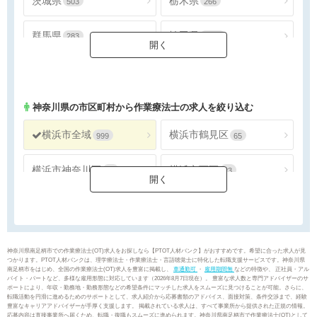
茨城県
栃木県
503
266
群馬県
埼玉県
283
1556
千葉県
東京都
1463
3905
神奈川県
2242
神奈川県
の市区町村から作業療法士の求人を絞り込む
横浜市全域
横浜市鶴見区
999
65
横浜市神奈川区
横浜市西区
54
23
横浜市中区
横浜市南区
50
47
横浜市保土ケ谷区
横浜市磯子区
35
37
神奈川県南足柄市での作業療法士(OT)求人をお探しなら【PTOT人材バンク】がおすすめです。希望に合った求人が見
つかります。PTOT人材バンクは、理学療法士・作業療法士・言語聴覚士に特化した転職支援サービスです。神奈川県
南足柄市をはじめ、全国の作業療法士(OT)求人を豊富に掲載し、
車通勤可
・
雇用期間無
などの特徴や、 正社員・アル
横浜市金沢区
横浜市港北区
40
112
バイト・パートなど、多様な雇用形態に対応しています（2026年8月7日現在）。 豊富な求人数と専門アドバイザーのサ
ポートにより、年収・勤務地・勤務形態などの希望条件にマッチした求人をスムーズに見つけることが可能。さらに、
転職活動を円滑に進めるためのサポートとして、求人紹介から応募書類のアドバイス、面接対策、条件交渉まで、経験
豊富なキャリアアドバイザーが手厚く支援します。 掲載されている求人は、すべて事業所から提供された正規の情報。
横浜市戸塚区
横浜市港南区
81
65
応募内容は直接事業所へ届くため、転職・復職もスムーズに進められます。神奈川県南足柄市で作業療法士(OT)として