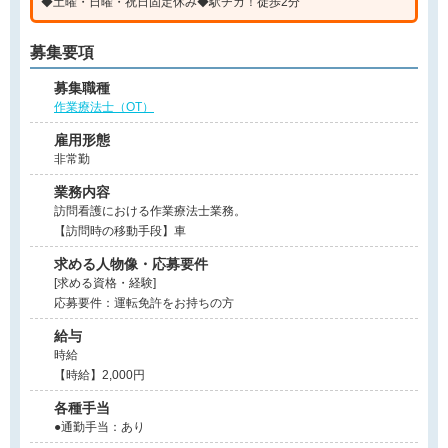
◆土曜・日曜・祝日固定休み◆駅チカ！徒歩2分
募集要項
募集職種
作業療法士（OT）
雇用形態
非常勤
業務内容
訪問看護における作業療法士業務。
【訪問時の移動手段】車
求める人物像・応募要件
[求める資格・経験]
応募要件：運転免許をお持ちの方
給与
時給
【時給】2,000円
各種手当
●通勤手当：あり