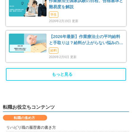
作業療法士国家試験の日程、合格基準と
難易度を解説
足柄下郡真鶴町
足柄下郡湯河原町
2
6
学生
2026年2月19日 更新
愛甲郡愛川町
2
【2026年最新】作業療法士の平均給料
と手取りは？給料が上がらない悩みの解
消法まで解説
給料
2026年2月6日 更新
もっと見る
転職お役立ちコンテンツ
転職の進め方
リハビリ職の履歴書の書き方