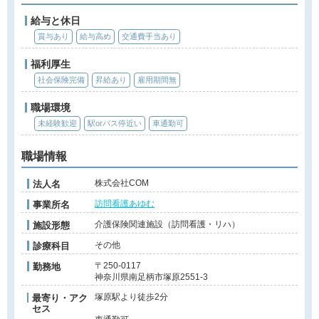
給与と休日
賞与あり
給与高め
交通費手当あり
福利厚生
社会保険完備
昇給あり
雇用期間無
職場環境
未経験歓迎
駅orバス停近い
車通勤可
職場情報
株式会社COM
法人名
訪問看護あゆむ
事業所名
介護保険関連施設（訪問看護・リハ）
施設形態
その他
診療科目
〒250-0117
勤務地
神奈川県南足柄市塚原2551-3
塚原駅より徒歩2分
最寄り・アク
セス