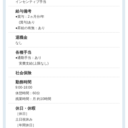
インセンティブ手当
給与備考
●賞与：2ヵ月分/年
(賞与)あり
●昇給の有無：あり
退職金
なし
各種手当
●通勤手当：あり
実費支給(上限なし)
社会保険
勤務時間
9:00-18:00
休憩時間：60分
残業時間：月 約10時間
休日・休暇
［休日］
土日祝休み
［年間休日］