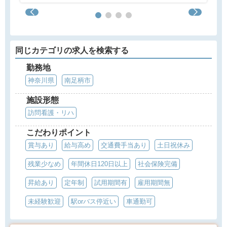
同じカテゴリの求人を検索する
勤務地
神奈川県
南足柄市
施設形態
訪問看護・リハ
こだわりポイント
賞与あり
給与高め
交通費手当あり
土日祝休み
残業少なめ
年間休日120日以上
社会保険完備
昇給あり
定年制
試用期間有
雇用期間無
未経験歓迎
駅orバス停近い
車通勤可