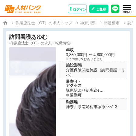
ご登録
ログイン
MENU
作業療法士（OT）の求人トップ
神奈川県
南足柄市
訪問
訪問看護あゆむ
-作業療法士（OT）の求人・転職情報-
年収
3,850,000円 〜 4,800,000円
※この限りではありません。
施設形態
介護保険関連施設（訪問看護・リ
ハ）
最寄り・
アクセス
塚原駅より徒歩2分
車通勤可
勤務地
神奈川県南足柄市塚原2551-3