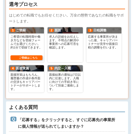
選考プロセス
はじめての転職でもお任せください。万全の態勢であなたの転職をサポ
ートします。
1
ご登録
2
面談
3
日程調整
ご希望の転職時期や働
求人の詳細をお伝えし
応募する事業所が決ま
き方などを登録フォー
ます。不明点の解消や
った後、キャリアパー
ムでお選びください。
事業所への応募可否を
トナーが見学や面接日
約1分で登録できます。
確認します。
程の調整を行います。
ご登録はこちら
4
面接実施
5
内定～入職
面接対策はもちろん、
面接結果の通知は7日以
履歴書の作成や条件面
内に伝達します。入職
の交渉もキャリアパー
に向けての手続き等に
トナーがサポートしま
ついて別途ご連絡しま
す。
す。
よくある質問
「応募する」をクリックすると、すぐに応募先の事業所
に個人情報が送られてしまいますか？