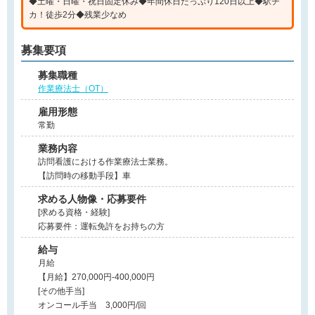
◆土曜・日曜・祝日固定休み◆年間休日たっぷり120日以上◆駅チ
カ！徒歩2分◆残業少なめ
募集要項
募集職種
作業療法士（OT）
雇用形態
常勤
業務内容
訪問看護における作業療法士業務。
【訪問時の移動手段】車
求める人物像・応募要件
[求める資格・経験]
応募要件：運転免許をお持ちの方
給与
月給
【月給】270,000円-400,000円
[その他手当]
オンコール手当 3,000円/回