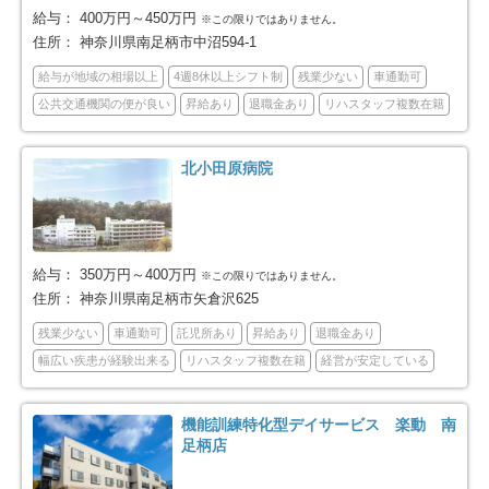
横浜市都筑区
川崎市全域
57
391
給与：
400万円～450万円
※この限りではありません。
住所：
神奈川県南足柄市中沼594-1
川崎市川崎区
川崎市幸区
56
56
給与が地域の相場以上
4週8休以上シフト制
残業少ない
車通勤可
公共交通機関の便が良い
昇給あり
退職金あり
リハスタッフ複数在籍
川崎市中原区
川崎市高津区
63
59
川崎市多摩区
川崎市宮前区
59
56
北小田原病院
川崎市麻生区
相模原市全域
42
177
相模原市緑区
相模原市中央区
給与：
350万円～400万円
26
72
※この限りではありません。
住所：
神奈川県南足柄市矢倉沢625
相模原市南区
横須賀市
79
57
残業少ない
車通勤可
託児所あり
昇給あり
退職金あり
幅広い疾患が経験出来る
リハスタッフ複数在籍
経営が安定している
平塚市
鎌倉市
29
47
機能訓練特化型デイサービス 楽動 南
藤沢市
小田原市
96
73
足柄店
茅ヶ崎市
逗子市