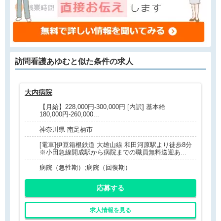
訪問看護あゆむと
似た条件
の求人
大内病院
北
【月給】228,000円-300,000円 [内訳] 基本給
180,000円-260,000...
神奈川県 南足柄市
[電車]伊豆箱根鉄道 大雄山線 和田河原駅より徒歩8分
※小田急線開成駅から病院までの職員無料送迎あ...
病院（急性期）;病院（回復期）
応募する
求人情報を見る