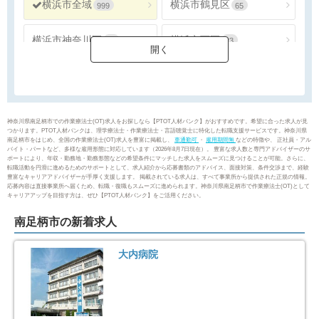
横浜市全域
横浜市鶴見区
999
65
横浜市神奈川区
横浜市西区
54
23
横浜市中区
横浜市南区
50
47
横浜市保土ケ谷区
横浜市磯子区
35
37
神奈川県南足柄市での作業療法士(OT)求人をお探しなら【PTOT人材バンク】がおすすめです。希望に合った求人が見
つかります。PTOT人材バンクは、理学療法士・作業療法士・言語聴覚士に特化した転職支援サービスです。神奈川県
南足柄市をはじめ、全国の作業療法士(OT)求人を豊富に掲載し、
車通勤可
・
雇用期間無
などの特徴や、 正社員・アル
横浜市金沢区
横浜市港北区
40
112
バイト・パートなど、多様な雇用形態に対応しています（2026年8月7日現在）。 豊富な求人数と専門アドバイザーのサ
ポートにより、年収・勤務地・勤務形態などの希望条件にマッチした求人をスムーズに見つけることが可能。さらに、
転職活動を円滑に進めるためのサポートとして、求人紹介から応募書類のアドバイス、面接対策、条件交渉まで、経験
豊富なキャリアアドバイザーが手厚く支援します。 掲載されている求人は、すべて事業所から提供された正規の情報。
横浜市戸塚区
横浜市港南区
81
65
応募内容は直接事業所へ届くため、転職・復職もスムーズに進められます。神奈川県南足柄市で作業療法士(OT)として
キャリアアップを目指す方は、ぜひ【PTOT人材バンク】をご活用ください。
横浜市旭区
横浜市緑区
96
74
南足柄市の新着求人
横浜市瀬谷区
横浜市栄区
36
24
大内病院
横浜市泉区
横浜市青葉区
42
61