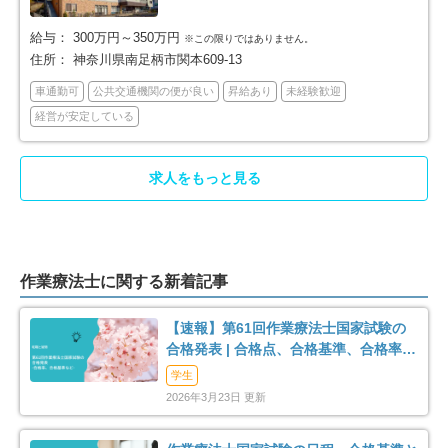
50
20
給与：
300万円～350万円
※この限りではありません。
三浦市
秦野市
16
32
住所：
神奈川県南足柄市関本609-13
車通勤可
公共交通機関の便が良い
昇給あり
未経験歓迎
厚木市
大和市
60
42
経営が安定している
伊勢原市
海老名市
22
34
求人をもっと見る
座間市
南足柄市
33
11
綾瀬市
三浦郡葉山町
11
2
作業療法士に関する新着記事
高座郡寒川町
中郡大磯町
8
3
【速報】第61回作業療法士国家試験の
中郡二宮町
足柄上郡中井町
2
8
合格発表 | 合格点、合格基準、合格率
（2026年）
学生
足柄上郡大井町
足柄上郡松田町
2
3
2026年3月23日 更新
足柄上郡開成町
足柄下郡箱根町
1
3