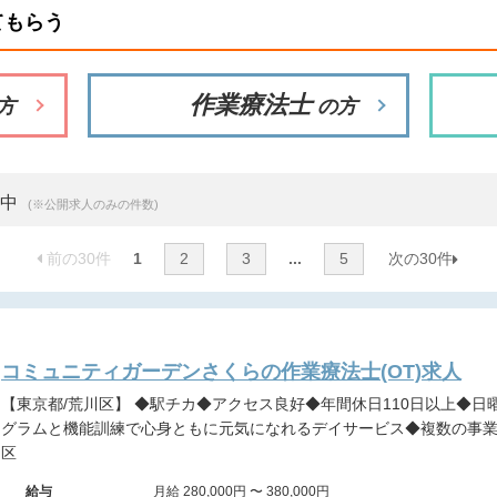
てもらう
作業療法士
方
の方
示中
(※公開求人のみの件数)
前の30件
1
2
3
...
5
次の30件
コミュニティガーデンさくらの作業療法士(OT)求人
【東京都/荒川区】 ◆駅チカ◆アクセス良好◆年間休日110日以上◆日曜固定休み◆個別介入◆多彩なプロ
グラムと機能訓練で心身ともに元気になれるデイサービス◆複数の事
区
給与
月給 280,000円 〜 380,000円