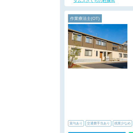
タムスさくらの杜練馬
作業療法士(OT)
賞与あり
交通費手当あり
残業少なめ