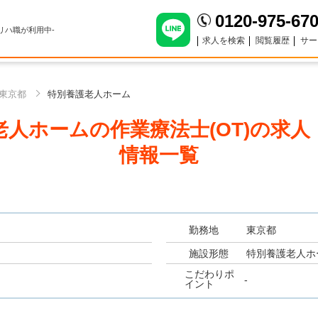
0120-975-67
のリハ職が利用中-
求人を検索
閲覧履歴
サー
東京都
特別養護老人ホーム
人ホームの作業療法士(OT)
の求人
情報一覧
勤務地
東京都
施設形態
特別養護老人ホ
こだわりポ
-
イント