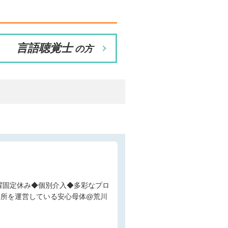
言語聴覚士
の方
業所を運営している安心母体@荒川