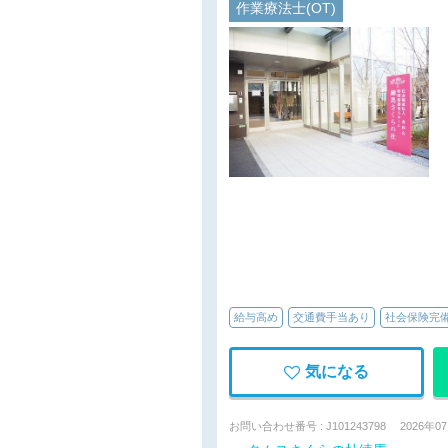
作業療法士(OT)
給与高め
交通費手当あり
社会保険完
気になる
お問い合わせ番号 : J101243798
2026年0