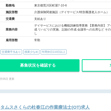
勤務地
東京都荒川区町屋7-10-6
施設形態
介護保険関連施設（デイサービス/特別養護老人ホーム）
交通費
支給あり
デイサービスにおける機能訓練指導業務 【業務内容】 ア
業務内容
成 リハビリの実施、記録の作成 会議等への出席など そ
し
雇用形態
常勤
交通費手当あり
残業少なめ
年間休日110日以上
募集状況を確認する
8月05日 更新
タムスさくらの杜春江の作業療法士(OT)求人