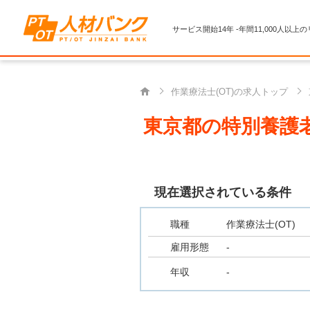
サービス開始14年 -年間11,000人以上
作業療法士(OT)の求人トップ
東京都の特別養護老
現在選択されている条件
職種
作業療法士(OT)
雇用形態
-
年収
-