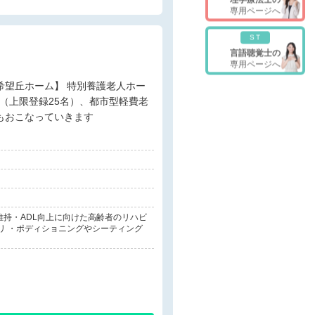
専用ページへ
ST
言語聴覚士の
専用ページへ
護（上限登録25名）、都市型軽費老
もおこなっていきます
維持・ADL向上に向けた高齢者のリハビ
リ ・ポディショニングやシーティング