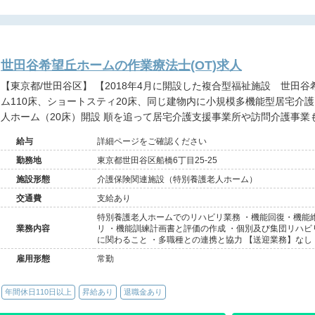
世田谷希望丘ホームの作業療法士(OT)求人
【東京都/世田谷区】 【2018年4月に開設した複合型福祉施設 世田谷希望丘ホーム】 特別養護老人ホー
ム110床、ショートスティ20床、同じ建物内に小規模多機能型居宅介
人ホーム（20床）開設 順を追って居宅介護支援事業所や訪問介護事業
給与
詳細ページをご確認ください
勤務地
東京都世田谷区船橋6丁目25-25
施設形態
介護保険関連施設（特別養護老人ホーム）
交通費
支給あり
特別養護老人ホームでのリハビリ業務 ・機能回復・機能
業務内容
リ ・機能訓練計画書と評価の作成 ・個別及び集団リハビ
に関わること ・多職種との連携と協力 【送迎業務】なし
雇用形態
常勤
年間休日110日以上
昇給あり
退職金あり