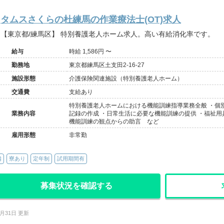
タムスさくらの杜練馬の作業療法士(OT)求人
【東京都/練馬区】 特別養護老人ホーム求人。高い有給消化率です。
給与
時給 1,586円 〜
勤務地
東京都練馬区土支田2-16-27
施設形態
介護保険関連施設（特別養護老人ホーム）
交通費
支給あり
特別養護老人ホームにおける機能訓練指導業務全般 ・個
業務内容
記録の作成 ・日常生活に必要な機能訓練の提供 ・福祉用
機能訓練の観点からの助言 など
雇用形態
非常勤
備
寮あり
定年制
試用期間有
募集状況を確認する
7月31日 更新