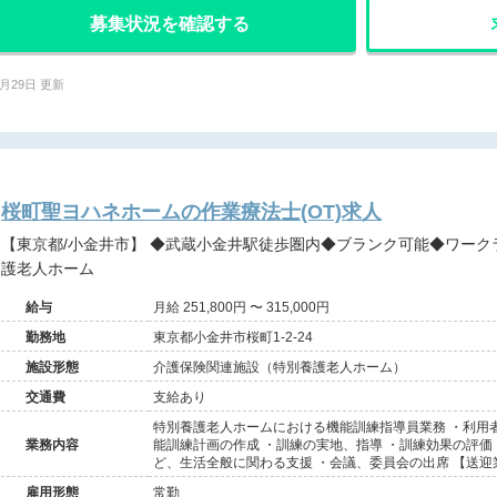
募集状況を確認する
6月29日 更新
桜町聖ヨハネホームの作業療法士(OT)求人
【東京都/小金井市】 ◆武蔵小金井駅徒歩圏内◆ブランク可能◆ワークライフバランスを取りやすい特別養
護老人ホーム
給与
月給 251,800円 〜 315,000円
勤務地
東京都小金井市桜町1-2-24
施設形態
介護保険関連施設（特別養護老人ホーム）
交通費
支給あり
特別養護老人ホームにおける機能訓練指導員業務 ・利用
業務内容
能訓練計画の作成 ・訓練の実地、指導 ・訓練効果の評価
ど、生活全般に関わる支援 ・会議、委員会の出席 【送迎
雇用形態
常勤