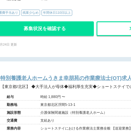
通費手当あり
残業少なめ
年間休日110日以上
募集状況を確認する
6月24日 更新
特別養護老人ホームうきま幸朋苑の作業療法士(OT)求
【東京都/北区】 ◆大手法人が母体◆福利厚生充実◆ショートステイ
給与
時給 1,880円 〜
勤務地
東京都北区浮間5-13-1
施設形態
介護保険関連施設（特別養護老人ホーム）
交通費
支給あり
業務内容
ショートステイにおける作業療法士業務全般 【送迎業務