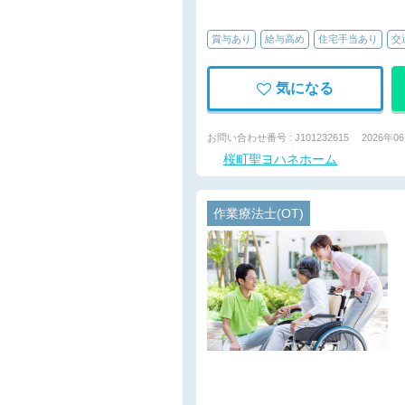
賞与あり
給与高め
住宅手当あり
交
気になる
お問い合わせ番号 : J101232615
2026年0
桜町聖ヨハネホーム
作業療法士(OT)