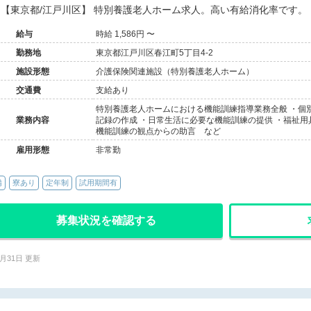
【東京都/江戸川区】 特別養護老人ホーム求人。高い有給消化率です。
給与
時給 1,586円 〜
勤務地
東京都江戸川区春江町5丁目4-2
施設形態
介護保険関連施設（特別養護老人ホーム）
交通費
支給あり
特別養護老人ホームにおける機能訓練指導業務全般 ・個
業務内容
記録の作成 ・日常生活に必要な機能訓練の提供 ・福祉用
機能訓練の観点からの助言 など
雇用形態
非常勤
備
寮あり
定年制
試用期間有
募集状況を確認する
7月31日 更新