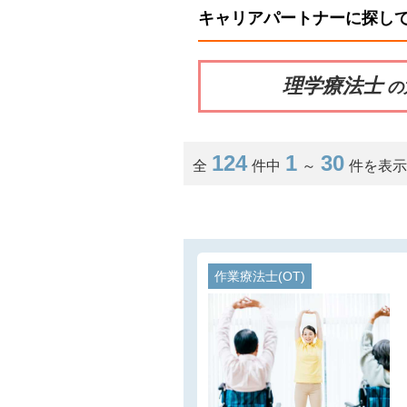
キャリアパートナーに探し
理学療法士
の
124
1
30
全
件中
～
件を表
作業療法士(OT)