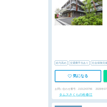
給与高め
交通費手当あり
社会保険完
気になる
お問い合わせ番号 : J101243796
2026年0
タムスさくらの杜春江