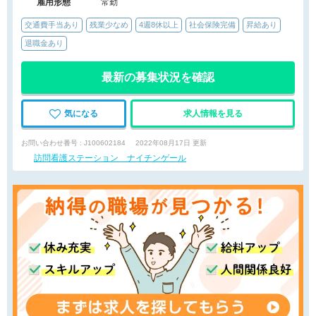
雇用形態
常勤
交通費手当あり
残業少なめ
4週8休以上
社会保険完備
昇給あり
退職金あり
最新の募集状況を確認
気になる
求人情報を見る
お問い合わせ番号 : J100602184
2022年08月17日 更新
訪問看護ステーション ナイチンゲール