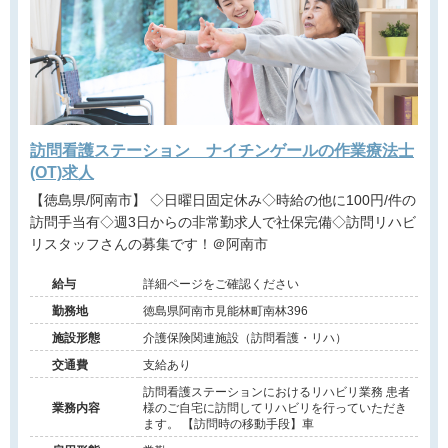
訪問看護ステーション ナイチンゲールの作業療法士
(OT)求人
【徳島県/阿南市】 ◇日曜日固定休み◇時給の他に100円/件の
訪問手当有◇週3日からの非常勤求人で社保完備◇訪問リハビ
リスタッフさんの募集です！＠阿南市
給与
詳細ページをご確認ください
勤務地
徳島県阿南市見能林町南林396
施設形態
介護保険関連施設（訪問看護・リハ）
交通費
支給あり
訪問看護ステーションにおけるリハビリ業務 患者
業務内容
様のご自宅に訪問してリハビリを行っていただき
ます。 【訪問時の移動手段】車