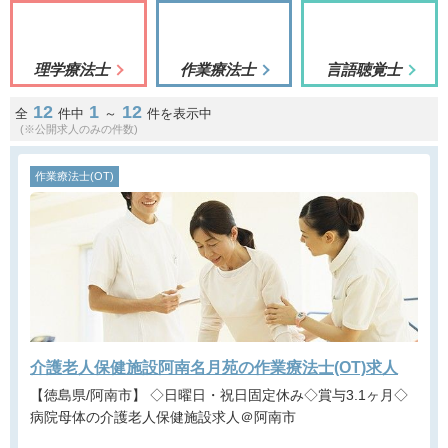
理学療法士
作業療法士
言語聴覚士
12
1
12
全
件中
～
件を表示中
(※公開求人のみの件数)
作業療法士(OT)
介護老人保健施設阿南名月苑の作業療法士(OT)求人
【徳島県/阿南市】 ◇日曜日・祝日固定休み◇賞与3.1ヶ月◇
病院母体の介護老人保健施設求人＠阿南市