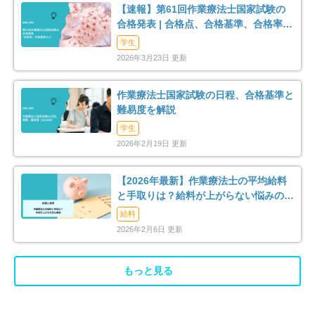
【速報】第61回作業療法士国家試験の
リハスタッフ複数在籍
経営が安定している
5
12
合格発表 | 合格点、合格基準、合格率
（2026年）
学生
管理職募集
0
2026年3月23日 更新
作業療法士国家試験の日程、合格基準と
難易度を解説
学生
2026年2月19日 更新
【2026年最新】作業療法士の平均給料
と手取りは？給料が上がらない悩みの解
消法まで解説
給料
2026年2月6日 更新
もっと見る