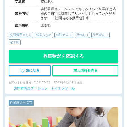
交通費
支給あり
訪問看護ステーションにおけるリハビリ業務 患者
業務内容
様のご自宅に訪問してリハビリを行っていただき
ます。 【訪問時の移動手段】車
雇用形態
非常勤
交通費手当あり
残業少なめ
4週8休以上
昇給あり
託児所あり
定年制
募集状況を確認する
気になる
求人情報を見る
お問い合わせ番号 : J101157482
2025年11月17日 更新
訪問看護ステーション ナイチンゲール
作業療法士(OT)