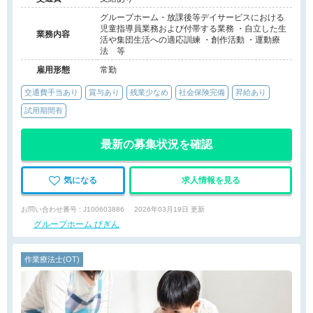
グループホーム・放課後等デイサービスにおける
児童指導員業務および付帯する業務 ・自立した生
業務内容
活や集団生活への適応訓練 ・創作活動 ・運動療
法 等
雇用形態
常勤
交通費手当あり
賞与あり
残業少なめ
社会保険完備
昇給あり
試用期間有
最新の募集状況を確認
気になる
求人情報を見る
お問い合わせ番号 : J100603886
2026年03月19日 更新
グループホーム びぎん
作業療法士(OT)