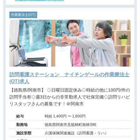
作業療法士(OT)
訪問看護ステーション ナイチンゲールの作業療法士
(OT)求人
【徳島県/阿南市】 ◇日曜日固定休み◇時給の他に100円/件の
訪問手当有◇週3日からの非常勤求人で社保完備◇訪問リハビ
リスタッフさんの募集です！＠阿南市
給与
時給 1,400円 〜 1,600円
勤務地
徳島県阿南市見能林町南林396
施設形態
介護保険関連施設（訪問看護・リハ）