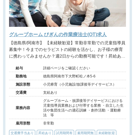
グループホーム びぎんの作業療法士(OT)求人
【徳島県/阿南市】 【未経験歓迎】常勤非常勤での児童指導員
募集中！今までのセラピストの経験を活かし、お子様の療育
に携わってみませんか？週2日からの勤務可能です！昇給あり
◎
給与
詳細ページをご確認ください
勤務地
徳島県阿南市下大野町松ノ本5-6
施設形態
小児療育（小児施設/放課後等デイサービス）
交通費
支給あり
グループホーム・放課後等デイサービスにおける
児童指導員業務および付帯する業務 ・自立した生
業務内容
活や集団生活への適応訓練 ・創作活動 ・運動療
法 等
雇用形態
非常勤
交通費手当あり
昇給あり
試用期間有
雇用期間無
未経験歓迎