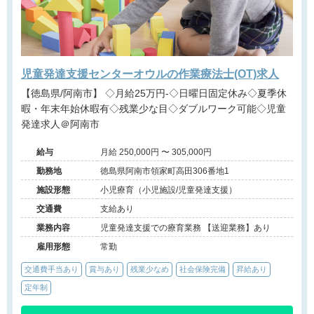
児童発達支援センターオウルの作業療法士(OT)求人
【徳島県/阿南市】 ◇月給25万円-◇日曜日固定休み◇夏季休
暇・年末年始休暇有◇残業少な目◇ダブルワーク可能◇児童
発達求人＠阿南市
給与
月給 250,000円 〜 305,000円
勤務地
徳島県阿南市領家町高田306番地1
施設形態
小児療育（小児施設/児童発達支援）
交通費
支給あり
業務内容
児童発達支援での療育業務 【送迎業務】あり
雇用形態
常勤
交通費手当あり
賞与あり
残業少なめ
社会保険完備
昇給あり
定年制