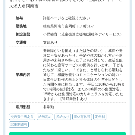
ス求人＠阿南市
給与
詳細ページをご確認ください
勤務地
徳島県阿南市富岡町トノ町51-7
施設形態
小児療育（児童発達支援/放課後等デイサービス）
交通費
支給あり
発達障がいを抱え（またはその疑い）、成長や発
達に不安があったり、手足や体の動かし方が不器
用さや未熟さを持った子どもに対して、生活全般
に関わる療育サービスの提供を行います。 子ども
たちが「楽しい」「できた」と感じられる活動を
業務内容
通じて、機能改善やコミュニケーションの能力・
日常生活動作の向上と社会体験の付与を目的とし
た時間を主に担当します。 平日は10時から15時ま
で1時間の個別対応、また2-3時間の小集団対応、
15時からは集団対応のカリキュラムを対応いただ
きます。 【送迎業務】あり
雇用形態
非常勤
交通費手当あり
給与高め
昇給あり
産休育休可
定年制
試用期間有