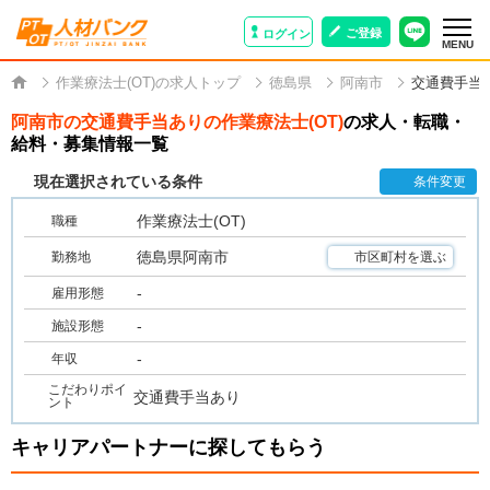
ご登録
ログイン
MENU
作業療法士(OT)の求人トップ
徳島県
阿南市
交通費手当
阿南市の交通費手当ありの作業療法士(OT)
の求人・転職・
給料・募集情報一覧
現在選択されている条件
条件変更
作業療法士(OT)
職種
徳島県阿南市
勤務地
市区町村を選ぶ
-
雇用形態
-
施設形態
-
年収
こだわりポイ
交通費手当あり
ント
キャリアパートナーに探してもらう