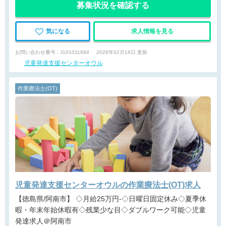
募集状況を確認する
気になる
求人情報を見る
お問い合わせ番号 : J101011684
2026年02月18日 更新
児童発達支援センターオウル
作業療法士(OT)
児童発達支援センターオウルの作業療法士(OT)求人
【徳島県/阿南市】 ◇月給25万円-◇日曜日固定休み◇夏季休
暇・年末年始休暇有◇残業少な目◇ダブルワーク可能◇児童
発達求人＠阿南市