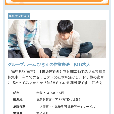
作業療法士(OT)
グループホーム びぎんの作業療法士(OT)求人
【徳島県/阿南市】 【未経験歓迎】常勤非常勤での児童指導員
募集中！今までのセラピストの経験を活かし、お子様の療育
に携わってみませんか？週2日からの勤務可能です！昇給あり
◎
給与
年収 〜 3,000,000円
勤務地
徳島県阿南市下大野町松ノ本5-6
施設形態
小児療育（小児施設/放課後等デイサービス）
交通費
支給あり