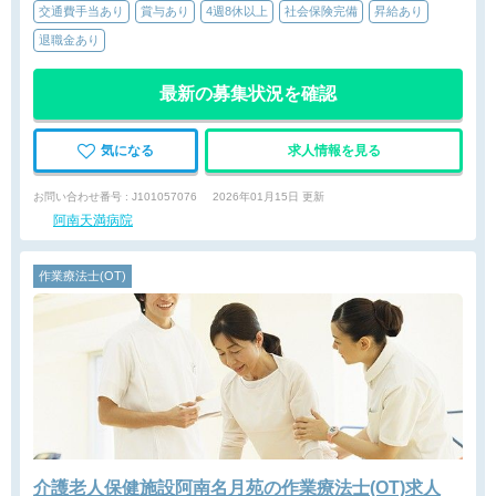
交通費手当あり
賞与あり
4週8休以上
社会保険完備
昇給あり
退職金あり
最新の募集状況を確認
気になる
求人情報を見る
お問い合わせ番号 : J101057076
2026年01月15日 更新
阿南天満病院
作業療法士(OT)
介護老人保健施設阿南名月苑の作業療法士(OT)求人