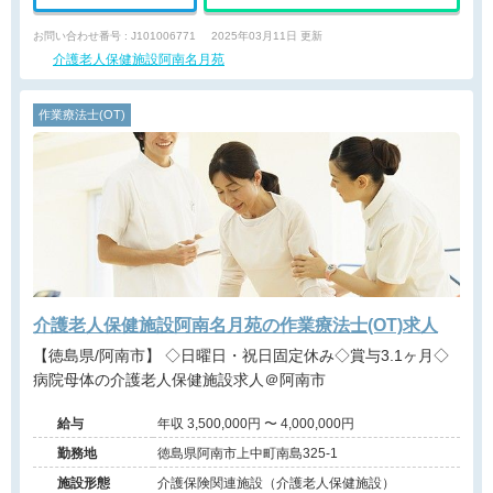
お問い合わせ番号 : J101006771
2025年03月11日 更新
介護老人保健施設阿南名月苑
作業療法士(OT)
介護老人保健施設阿南名月苑の作業療法士(OT)求人
【徳島県/阿南市】 ◇日曜日・祝日固定休み◇賞与3.1ヶ月◇
病院母体の介護老人保健施設求人＠阿南市
給与
年収 3,500,000円 〜 4,000,000円
勤務地
徳島県阿南市上中町南島325-1
施設形態
介護保険関連施設（介護老人保健施設）