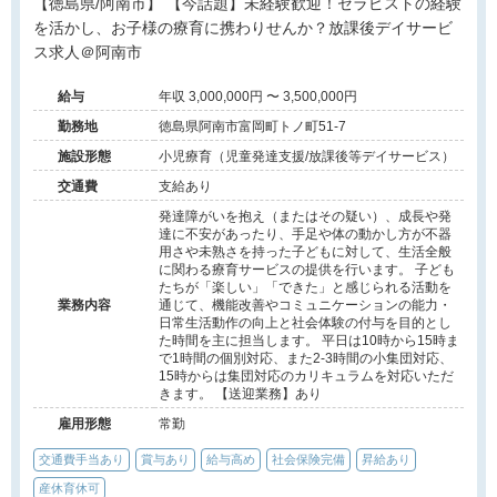
【徳島県/阿南市】 【今話題】未経験歓迎！セラピストの経験
を活かし、お子様の療育に携わりせんか？放課後デイサービ
ス求人＠阿南市
給与
年収 3,000,000円 〜 3,500,000円
勤務地
徳島県阿南市富岡町トノ町51-7
施設形態
小児療育（児童発達支援/放課後等デイサービス）
交通費
支給あり
発達障がいを抱え（またはその疑い）、成長や発
達に不安があったり、手足や体の動かし方が不器
用さや未熟さを持った子どもに対して、生活全般
に関わる療育サービスの提供を行います。 子ども
たちが「楽しい」「できた」と感じられる活動を
業務内容
通じて、機能改善やコミュニケーションの能力・
日常生活動作の向上と社会体験の付与を目的とし
た時間を主に担当します。 平日は10時から15時ま
で1時間の個別対応、また2-3時間の小集団対応、
15時からは集団対応のカリキュラムを対応いただ
きます。 【送迎業務】あり
雇用形態
常勤
交通費手当あり
賞与あり
給与高め
社会保険完備
昇給あり
産休育休可