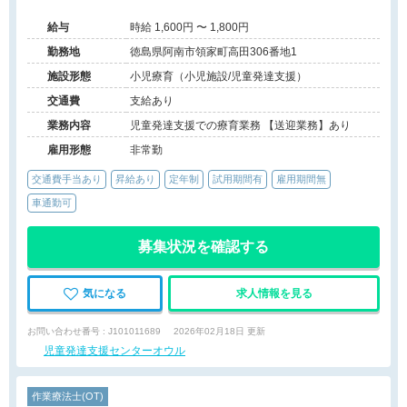
給与
時給 1,600円 〜 1,800円
勤務地
徳島県阿南市領家町高田306番地1
施設形態
小児療育（小児施設/児童発達支援）
交通費
支給あり
業務内容
児童発達支援での療育業務 【送迎業務】あり
雇用形態
非常勤
交通費手当あり
昇給あり
定年制
試用期間有
雇用期間無
車通勤可
募集状況を確認する
気になる
求人情報を見る
お問い合わせ番号 : J101011689
2026年02月18日 更新
児童発達支援センターオウル
作業療法士(OT)