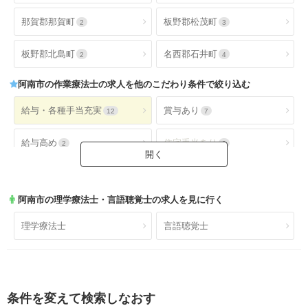
那賀郡那賀町
板野郡松茂町
2
3
板野郡北島町
名西郡石井町
2
4
阿南市
の作業療法士の求人を他のこだわり条件で絞り込む
給与・各種手当充実
賞与あり
12
7
給与高め
住宅手当あり
2
0
扶養手当あり
交通費手当あり
0
12
阿南市
の理学療法士・言語聴覚士の求人を見に行く
就業時間・休日が魅力
土日休み
8
0
理学療法士
言語聴覚士
日祝休み
土日祝休み
1
0
残業少なめ
年間休日110日以上
7
1
条件を変えて検索しなおす
年間休日120日以上
4週8休以上
0
6