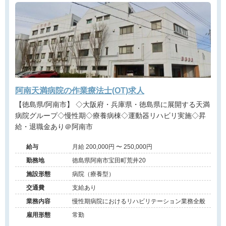
阿南天満病院の作業療法士(OT)求人
【徳島県/阿南市】 ◇大阪府・兵庫県・徳島県に展開する天満
病院グループ◇慢性期◇療養病棟◇運動器リハビリ実施◇昇
給・退職金あり＠阿南市
給与
月給 200,000円 〜 250,000円
勤務地
徳島県阿南市宝田町荒井20
施設形態
病院（療養型）
交通費
支給あり
業務内容
慢性期病院におけるリハビリテーション業務全般
雇用形態
常勤