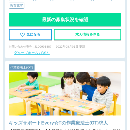
教育充実
最新の募集状況を確認
気になる
求人情報を見る
お問い合わせ番号 : J100603887
2022年08月01日 更新
グループホーム びぎん
作業療法士(OT)
キッズサポートEvery☆Tの作業療法士(OT)求人