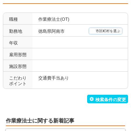
福利厚生充実
社会保険完備
12
8
職種
作業療法士(OT)
昇給あり
退職金あり
12
5
徳島県阿南市
勤務地
市区町村を選ぶ
託児所あり
産休育休可
2
6
年収
寮あり
定年制
0
9
雇用形態
施設形態
試用期間有
雇用期間無
11
10
こだわり
交通費手当あり
職場環境充実
幅広い経験
12
2
ポイント
未経験歓迎
教育充実
7
4
新卒可
駅orバス停近い
5
0
作業療法士に関する新着記事
車通勤可
転居のサポート充実
12
0