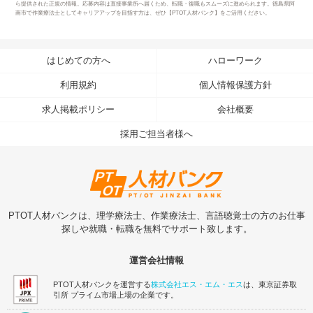
ら提供された正規の情報。応募内容は直接事業所へ届くため、転職・復職もスムーズに進められます。徳島県阿
南市で作業療法士としてキャリアアップを目指す方は、ぜひ【PTOT人材バンク】をご活用ください。
はじめての方へ
ハローワーク
利用規約
個人情報保護方針
求人掲載ポリシー
会社概要
採用ご担当者様へ
PTOT人材バンクは、理学療法士、作業療法士、言語聴覚士の方のお仕事
探しや就職・転職を無料でサポート致します。
運営会社情報
PTOT人材バンクを運営する
株式会社エス・エム・エス
は、東京証券取
引所 プライム市場上場の企業です。