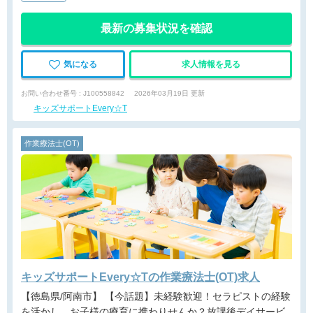
最新の募集状況を確認
気になる
求人情報を見る
お問い合わせ番号 : J100558842
2026年03月19日 更新
キッズサポートEvery☆T
作業療法士(OT)
キッズサポートEvery☆Tの作業療法士(OT)求人
【徳島県/阿南市】 【今話題】未経験歓迎！セラピストの経験
を活かし、お子様の療育に携わりせんか？放課後デイサービ