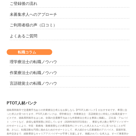
ご登録後の流れ
未募集求人へのアプローチ
ご利用者様の声（口コミ）
よくあるご質問
転職コラム
理学療法士の転職ノウハウ
作業療法士の転職ノウハウ
言語聴覚士の転職ノウハウ
PTOT人材バンク
徳島県阿南市で交通費手当ありの作業療法士求人をお探しなら【PTOT人材バンク】がおすすめです。希望に合
った求人が見つかります。PTOT人材バンクは、理学療法士・作業療法士・言語聴覚士に特化した転職支援サー
ビスです。徳島県阿南市をはじめ、全国の交通費手当ありな作業療法士求人を豊富に掲載し、正社員・アルバイ
ト・パートなど、多様な雇用形態に対応しています（2026年08月07日現在）。 豊富な求人数と専門アドバイザー
のサポートにより、年収・勤務地・勤務形態などの希望条件にマッチした求人をスムーズに見つけることが可
能。さらに、転職活動を円滑に進めるためのサポートとして、求人紹介から応募書類のアドバイス、面接対策、
条件交渉まで、経験豊富なキャリアアドバイザーが手厚く支援します。 掲載されている求人は、すべて事業所か