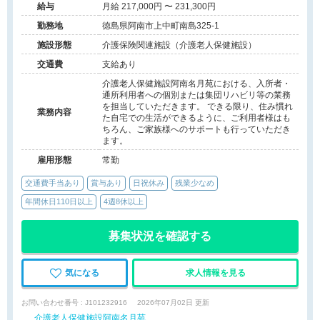
給与
月給 217,000円 〜 231,300円
勤務地
徳島県阿南市上中町南島325-1
施設形態
介護保険関連施設（介護老人保健施設）
交通費
支給あり
介護老人保健施設阿南名月苑における、入所者・
通所利用者への個別または集団リハビリ等の業務
を担当していただきます。 できる限り、住み慣れ
業務内容
た自宅での生活ができるように、ご利用者様はも
ちろん、ご家族様へのサポートも行っていただき
ます。
雇用形態
常勤
交通費手当あり
賞与あり
日祝休み
残業少なめ
年間休日110日以上
4週8休以上
募集状況を確認する
気になる
求人情報を見る
お問い合わせ番号 : J101232916
2026年07月02日 更新
介護老人保健施設阿南名月苑