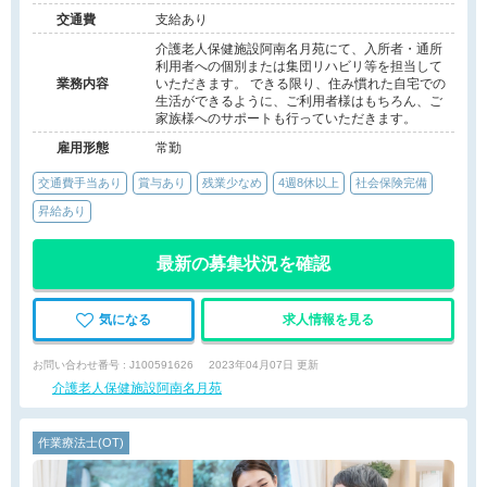
交通費
支給あり
介護老人保健施設阿南名月苑にて、入所者・通所
利用者への個別または集団リハビリ等を担当して
業務内容
いただきます。 できる限り、住み慣れた自宅での
生活ができるように、ご利用者様はもちろん、ご
家族様へのサポートも行っていただきます。
雇用形態
常勤
交通費手当あり
賞与あり
残業少なめ
4週8休以上
社会保険完備
昇給あり
最新の募集状況を確認
気になる
求人情報を見る
お問い合わせ番号 : J100591626
2023年04月07日 更新
介護老人保健施設阿南名月苑
作業療法士(OT)