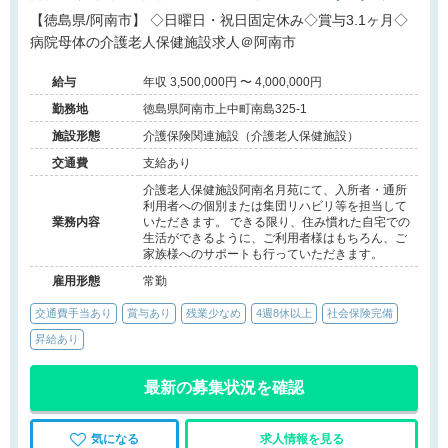
【徳島県/阿南市】 ◇日曜日・祝日固定休み◇賞与3.1ヶ月◇
病院母体の介護老人保健施設求人＠阿南市
給与
年収 3,500,000円 〜 4,000,000円
勤務地
徳島県阿南市上中町南島325-1
施設形態
介護保険関連施設（介護老人保健施設）
交通費
支給あり
介護老人保健施設阿南名月苑にて、入所者・通所
利用者への個別または集団リハビリ等を担当して
業務内容
いただきます。 できる限り、住み慣れた自宅での
生活ができるように、ご利用者様はもちろん、ご
家族様へのサポートも行っていただきます。
雇用形態
常勤
交通費手当あり
賞与あり
残業少なめ
4週8休以上
社会保険完備
昇給あり
最新の募集状況を確認
気になる
求人情報を見る