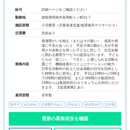
給与
詳細ページをご確認ください
勤務地
徳島県阿南市富岡町トノ町51-7
施設形態
小児療育（児童発達支援/放課後等デイサービス）
交通費
支給あり
発達障がいを抱え（またはその疑い）、成長や発
達に不安があったり、手足や体の動かし方が不器
用さや未熟さを持った子どもに対して、生活全般
に関わる療育サービスの提供を行います。 子ども
たちが「楽しい」「できた」と感じられる活動を
業務内容
通じて、機能改善やコミュニケーションの能力・
日常生活動作の向上と社会体験の付与を目的とし
た時間を主に担当します。 平日は10時から15時ま
で1時間の個別対応、また2-3時間の小集団対応、
15時からは集団対応のカリキュラムを対応いただ
きます。 【送迎業務】あり
雇用形態
非常勤
新卒可
給与高め
交通費手当あり
昇給あり
産休育休可
定年制
最新の募集状況を確認