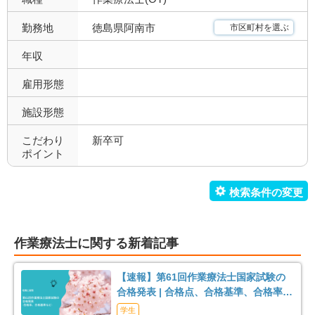
昇給あり
退職金あり
12
5
徳島県阿南市
勤務地
市区町村を選ぶ
託児所あり
産休育休可
2
6
年収
寮あり
定年制
0
9
雇用形態
施設形態
試用期間有
雇用期間無
11
10
こだわり
新卒可
職場環境充実
幅広い経験
12
2
ポイント
未経験歓迎
教育充実
7
4
新卒可
駅orバス停近い
5
0
作業療法士に関する新着記事
車通勤可
転居のサポート充実
12
0
【速報】第61回作業療法士国家試験の
リハスタッフ複数在籍
経営が安定している
5
12
合格発表 | 合格点、合格基準、合格率
（2026年）
学生
管理職募集
0