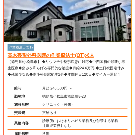
作業療法士(OT)
髙木整形外科医院の作業療法士(OT)求人
【徳島県/小松島市】 ◆リウマチや整形疾患に対応◆中四国初の最新な再
生医療◆痛みを和らげる専門的な治療◆月給24.6万円-◆土日祝固定休み
◆残業少なめ◆南小松島駅徒歩2分◆年間休日120日◆マイカー通勤可
給与
月給 246,500円 〜
勤務地
徳島県小松島市松島町8-23
施設形態
クリニック（外来）
交通費
支給あり
診療所におけるリハビリ業務及び付帯する業務
業務内容
【送迎業務】なし
雇用形態
常勤