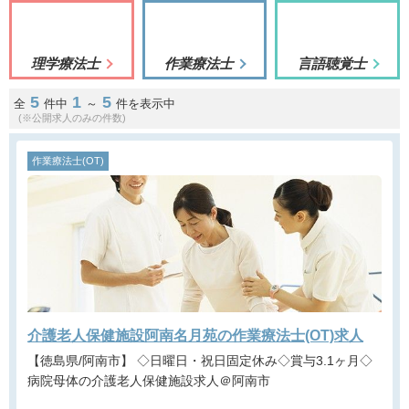
理学療法士
作業療法士
言語聴覚士
5
1
5
全
件中
～
件を表示中
(※公開求人のみの件数)
作業療法士(OT)
介護老人保健施設阿南名月苑の作業療法士(OT)求人
【徳島県/阿南市】 ◇日曜日・祝日固定休み◇賞与3.1ヶ月◇
病院母体の介護老人保健施設求人＠阿南市