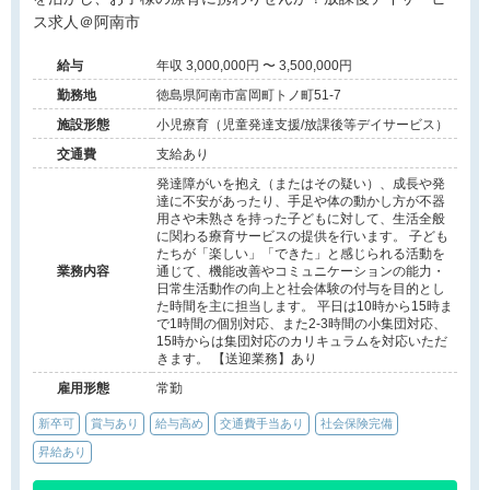
ス求人＠阿南市
給与
年収 3,000,000円 〜 3,500,000円
勤務地
徳島県阿南市富岡町トノ町51-7
施設形態
小児療育（児童発達支援/放課後等デイサービス）
交通費
支給あり
発達障がいを抱え（またはその疑い）、成長や発
達に不安があったり、手足や体の動かし方が不器
用さや未熟さを持った子どもに対して、生活全般
に関わる療育サービスの提供を行います。 子ども
たちが「楽しい」「できた」と感じられる活動を
業務内容
通じて、機能改善やコミュニケーションの能力・
日常生活動作の向上と社会体験の付与を目的とし
た時間を主に担当します。 平日は10時から15時ま
で1時間の個別対応、また2-3時間の小集団対応、
15時からは集団対応のカリキュラムを対応いただ
きます。 【送迎業務】あり
雇用形態
常勤
新卒可
賞与あり
給与高め
交通費手当あり
社会保険完備
昇給あり