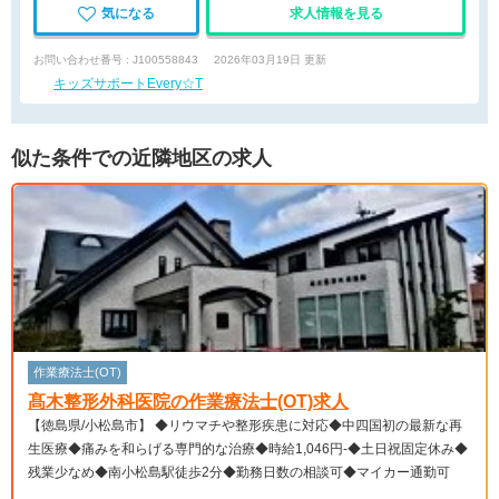
気になる
求人情報を見る
お問い合わせ番号 : J100558843
2026年03月19日 更新
キッズサポートEvery☆T
似た条件での近隣地区の求人
作業療法士(OT)
髙木整形外科医院の作業療法士(OT)求人
【徳島県/小松島市】 ◆リウマチや整形疾患に対応◆中四国初の最新な再
生医療◆痛みを和らげる専門的な治療◆時給1,046円-◆土日祝固定休み◆
残業少なめ◆南小松島駅徒歩2分◆勤務日数の相談可◆マイカー通勤可