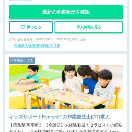
最新の募集状況を確認
気になる
求人情報を見る
お問い合わせ番号 : J100591626
2023年04月07日 更新
介護老人保健施設阿南名月苑
作業療法士(OT)
キッズサポートEvery☆Tの作業療法士(OT)求人
【徳島県/阿南市】 【今話題】未経験歓迎！セラピストの経験
を活かし、お子様の療育に携わりせんか？放課後デイサービ