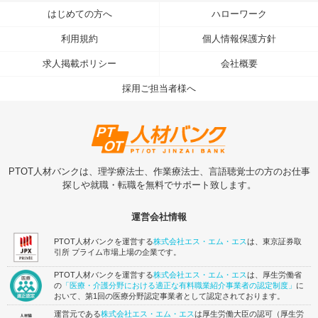
はじめての方へ
ハローワーク
利用規約
個人情報保護方針
求人掲載ポリシー
会社概要
採用ご担当者様へ
PTOT人材バンクは、理学療法士、作業療法士、言語聴覚士の方のお仕事
探しや就職・転職を無料でサポート致します。
運営会社情報
PTOT人材バンクを運営する
株式会社エス・エム・エス
は、東京証券取
引所 プライム市場上場の企業です。
PTOT人材バンクを運営する
株式会社エス・エム・エス
は、厚生労働省
の
「医療・介護分野における適正な有料職業紹介事業者の認定制度」
に
おいて、第1回の医療分野認定事業者として認定されております。
運営元である
株式会社エス・エム・エス
は厚生労働大臣の認可（厚生労