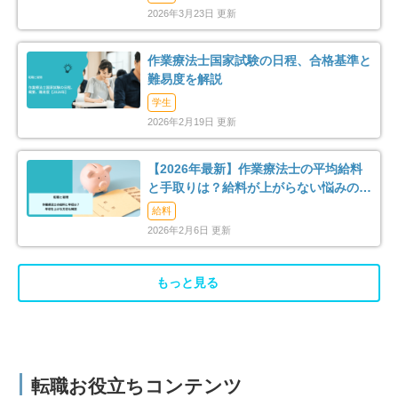
2026年3月23日 更新
作業療法士国家試験の日程、合格基準と
難易度を解説
学生
2026年2月19日 更新
【2026年最新】作業療法士の平均給料
と手取りは？給料が上がらない悩みの解
消法まで解説
給料
2026年2月6日 更新
もっと見る
転職お役立ちコンテンツ