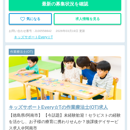
最新の募集状況を確認
気になる
求人情報を見る
お問い合わせ番号 : J100558842
2026年03月19日 更新
キッズサポートEvery☆T
作業療法士(OT)
キッズサポートEvery☆Tの作業療法士(OT)求人
【徳島県/阿南市】 【今話題】未経験歓迎！セラピストの経験
を活かし、お子様の療育に携わりせんか？放課後デイサービ
ス求人＠阿南市