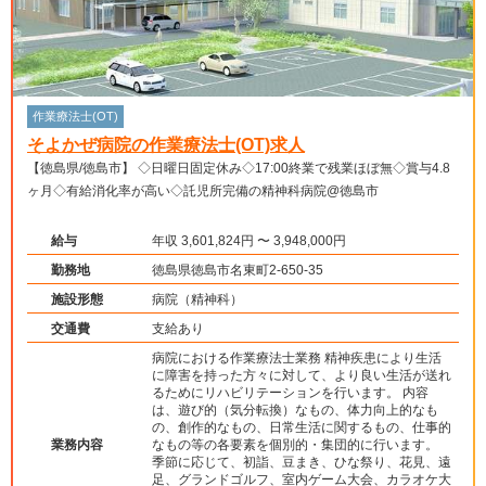
作業療法士(OT)
そよかぜ病院の作業療法士(OT)求人
【徳島県/徳島市】 ◇日曜日固定休み◇17:00終業で残業ほぼ無◇賞与4.8
ヶ月◇有給消化率が高い◇託児所完備の精神科病院@徳島市
給与
年収 3,601,824円 〜 3,948,000円
勤務地
徳島県徳島市名東町2-650-35
施設形態
病院（精神科）
交通費
支給あり
病院における作業療法士業務 精神疾患により生活
に障害を持った方々に対して、より良い生活が送れ
るためにリハビリテーションを行います。 内容
は、遊び的（気分転換）なもの、体力向上的なも
の、創作的なもの、日常生活に関するもの、仕事的
業務内容
なもの等の各要素を個別的・集団的に行います。
季節に応じて、初詣、豆まき、ひな祭り、花見、遠
足、グランドゴルフ、室内ゲーム大会、カラオケ大