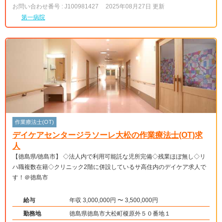
お問い合わせ番号 : J100981427
2025年08月27日 更新
第一病院
作業療法士(OT)
デイケアセンタージラソーレ大松の作業療法士(OT)求
人
【徳島県/徳島市】 ◇法人内で利用可能託な児所完備◇残業ほぼ無し◇リ
ハ職複数在籍◇クリニック2階に併設しているサ高住内のデイケア求人で
す！＠徳島市
給与
年収 3,000,000円 〜 3,500,000円
勤務地
徳島県徳島市大松町榎原外５０番地１