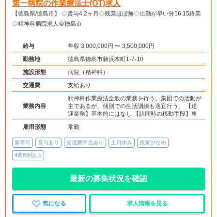
第一病院の作業療法士(OT)求人
【徳島県/徳島市】 ◇賞与4.2ヶ月◇残業ほぼ無◇出勤が早い分16:15終業
◇精神科病院求人＠徳島市
給与
年収 3,000,000円 〜 3,500,000円
勤務地
徳島県徳島市新浜本町1-7-10
施設形態
病院（精神科）
交通費
支給あり
精神科作業療法全般の業務を行う。集団での活動が
業務内容
主であるが、個別での生活訓練も適宜行う。 【送
迎業務】基本的にはなし 【訪問時の移動手段】車
雇用形態
常勤
新卒可
賞与あり
交通費手当あり
土日休み
残業少なめ
4週8休以上
最新の募集状況を確認
気になる
求人情報を見る