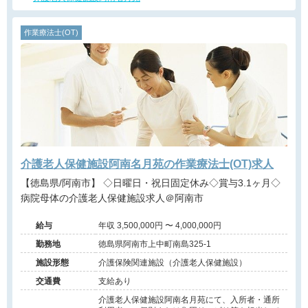
作業療法士(OT)
介護老人保健施設阿南名月苑の作業療法士(OT)求人
【徳島県/阿南市】 ◇日曜日・祝日固定休み◇賞与3.1ヶ月◇
病院母体の介護老人保健施設求人＠阿南市
給与
年収 3,500,000円 〜 4,000,000円
勤務地
徳島県阿南市上中町南島325-1
施設形態
介護保険関連施設（介護老人保健施設）
交通費
支給あり
介護老人保健施設阿南名月苑にて、入所者・通所