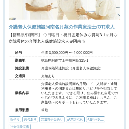
介護老人保健施設阿南名月苑の作業療法士(OT)求人
【徳島県/阿南市】 ◇日曜日・祝日固定休み◇賞与3.1ヶ月◇
病院母体の介護老人保健施設求人＠阿南市
給与
年収 3,500,000円 〜 4,000,000円
勤務地
徳島県阿南市上中町南島325-1
施設形態
介護保険関連施設（介護老人保健施設）
交通費
支給あり
介護老人保健施設阿南名月苑にて、入所者・通所
利用者への個別または集団リハビリ等を担当して
業務内容
いただきます。 できる限り、住み慣れた自宅での
生活ができるように、ご利用者様はもちろん、ご
家族様へのサポートも行っていただきます。
雇用形態
常勤
新卒可
賞与あり
交通費手当あり
残業少なめ
4週8休以上
社会保険完備