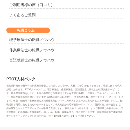
ご利用者様の声（口コミ）
よくあるご質問
転職コラム
理学療法士の転職ノウハウ
作業療法士の転職ノウハウ
言語聴覚士の転職ノウハウ
PTOT人材バンク
徳島県阿南市で新卒可の作業療法士求人をお探しなら【PTOT人材バンク】がおすすめです。希望に合った求人
が見つかります。PTOT人材バンクは、理学療法士・作業療法士・言語聴覚士に特化した転職支援サービスで
す。徳島県阿南市をはじめ、全国の新卒可な作業療法士求人を豊富に掲載し、正社員・アルバイト・パートな
ど、多様な雇用形態に対応しています（2026年08月08日現在）。 豊富な求人数と専門アドバイザーのサポートに
より、年収・勤務地・勤務形態などの希望条件にマッチした求人をスムーズに見つけることが可能。さらに、転
職活動を円滑に進めるためのサポートとして、求人紹介から応募書類のアドバイス、面接対策、条件交渉まで、
経験豊富なキャリアアドバイザーが手厚く支援します。 掲載されている求人は、すべて事業所から提供された正
規の情報。応募内容は直接事業所へ届くため、転職・復職もスムーズに進められます。徳島県阿南市で作業療法
士としてキャリアアップを目指す方は、ぜひ【PTOT人材バンク】をご活用ください。