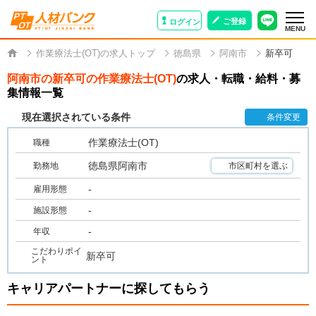
ご登録
ログイン
MENU
作業療法士(OT)の求人トップ
徳島県
阿南市
新卒可
阿南市の新卒可の作業療法士(OT)
の求人・転職・給料・募
集情報一覧
現在選択されている条件
条件変更
作業療法士(OT)
職種
徳島県阿南市
勤務地
市区町村を選ぶ
-
雇用形態
-
施設形態
-
年収
こだわりポイ
新卒可
ント
キャリアパートナーに探してもらう