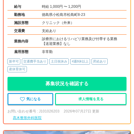
給与
時給 1,000円 〜 1,200円
勤務地
徳島県小松島市松島町8-23
施設形態
クリニック（外来）
交通費
支給あり
診療所におけるリハビリ業務及び付帯する業務
業務内容
【送迎業務】なし
雇用形態
非常勤
新卒可
交通費手当あり
土日祝休み
4週8休以上
昇給あり
産休育休可
募集状況を確認する
気になる
求人情報を見る
お問い合わせ番号 : J101026203
2026年07月27日 更新
髙木整形外科医院