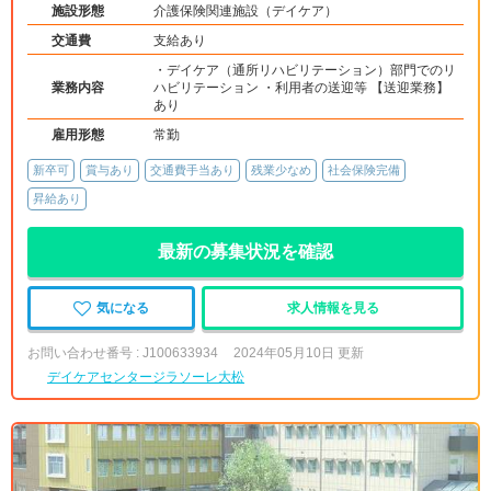
施設形態
介護保険関連施設（デイケア）
交通費
支給あり
・デイケア（通所リハビリテーション）部門でのリ
業務内容
ハビリテーション ・利用者の送迎等 【送迎業務】
あり
雇用形態
常勤
新卒可
賞与あり
交通費手当あり
残業少なめ
社会保険完備
昇給あり
最新の募集状況を確認
気になる
求人情報を見る
お問い合わせ番号 : J100633934
2024年05月10日 更新
デイケアセンタージラソーレ大松