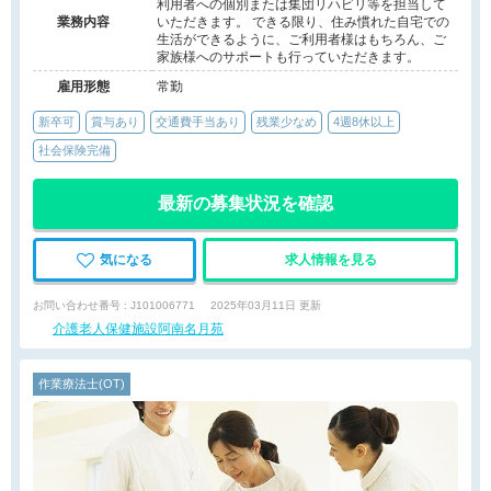
利用者への個別または集団リハビリ等を担当して
業務内容
いただきます。 できる限り、住み慣れた自宅での
生活ができるように、ご利用者様はもちろん、ご
家族様へのサポートも行っていただきます。
雇用形態
常勤
新卒可
賞与あり
交通費手当あり
残業少なめ
4週8休以上
社会保険完備
最新の募集状況を確認
気になる
求人情報を見る
お問い合わせ番号 : J101006771
2025年03月11日 更新
介護老人保健施設阿南名月苑
作業療法士(OT)