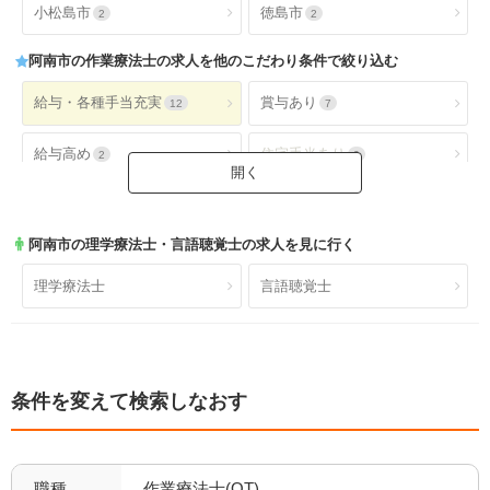
小松島市
徳島市
2
2
阿南市
の作業療法士の求人を他のこだわり条件で絞り込む
給与・各種手当充実
賞与あり
12
7
給与高め
住宅手当あり
2
0
扶養手当あり
交通費手当あり
0
12
阿南市
の理学療法士・言語聴覚士の求人を見に行く
就業時間・休日が魅力
土日休み
8
0
理学療法士
言語聴覚士
日祝休み
土日祝休み
1
0
残業少なめ
年間休日110日以上
7
1
条件を変えて検索しなおす
年間休日120日以上
4週8休以上
0
6
福利厚生充実
社会保険完備
12
8
職種
作業療法士(OT)