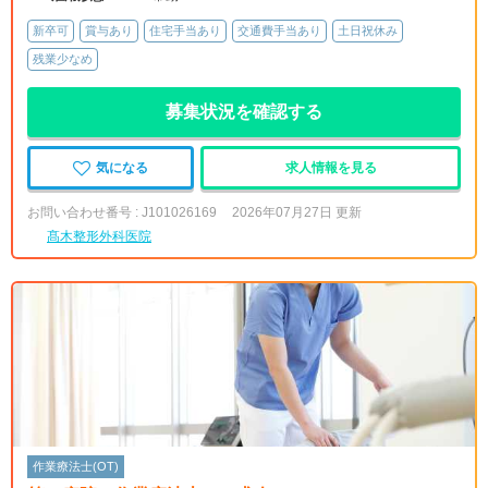
新卒可
賞与あり
住宅手当あり
交通費手当あり
土日祝休み
残業少なめ
募集状況を確認する
気になる
求人情報を見る
お問い合わせ番号 : J101026169
2026年07月27日 更新
髙木整形外科医院
作業療法士(OT)