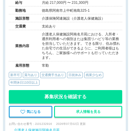
給与
月給 217,000円 〜 231,300円
勤務地
徳島県阿南市上中町南島325-1
施設形態
介護保険関連施設（介護老人保健施設）
交通費
支給あり
介護老人保健施設阿南名月苑における、入所者・
通所利用者への個別または集団リハビリ等の業務
を担当していただきます。 できる限り、住み慣れ
業務内容
た自宅での生活ができるように、ご利用者様はも
ちろん、ご家族様へのサポートも行っていただき
ます。
雇用形態
常勤
新卒可
賞与あり
交通費手当あり
日祝休み
残業少なめ
年間休日110日以上
募集状況を確認する
気になる
求人情報を見る
お問い合わせ番号 : J101232916
2026年07月02日 更新
介護老人保健施設阿南名月苑