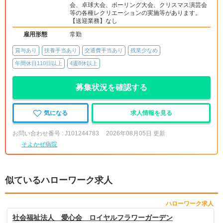
会、卓球大会、ボーリング大会、クリスマス演芸会
等の各種レクリエーションの実施等があります。
【送迎業務】なし
雇用形態
常勤
賞与あり
扶養手当あり
交通費手当あり
残業少なめ
年間休日110日以上
4週8休以上
募集状況を確認する
気になる
求人情報を見る
お問い合わせ番号 : J101244783
2026年08月05日 更新
そよかぜ病院
似ているハローワーク求人
ハローワーク求人
社会福祉法人 愛心会 ロイヤルフラワーガーデン