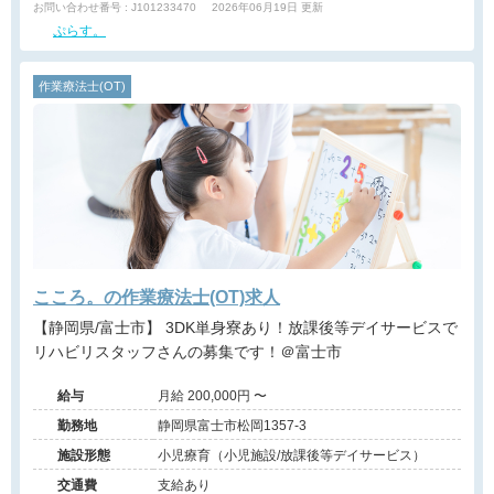
お問い合わせ番号 : J101233470
2026年06月19日 更新
ぷらす。
作業療法士(OT)
こころ。の作業療法士(OT)求人
【静岡県/富士市】 3DK単身寮あり！放課後等デイサービスで
リハビリスタッフさんの募集です！＠富士市
給与
月給 200,000円 〜
勤務地
静岡県富士市松岡1357-3
施設形態
小児療育（小児施設/放課後等デイサービス）
交通費
支給あり