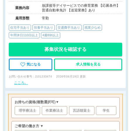
放課後等デイサービスでの療育業務 【応募条件】
業務内容
普通自動車免許 【送迎業務】あり
雇用形態
常勤
住宅手当あり
扶養手当あり
交通費手当あり
残業少なめ
年間休日110日以上
4週8休以上
募集状況を確認する
気になる
求人情報を見る
お問い合わせ番号 : J101233474
2026年06月19日 更新
こころ。
お持ちの資格
(複数選択可)
▼
理学療法士
作業療法士
言語聴覚士
学生
ご希望の働き方 ▼