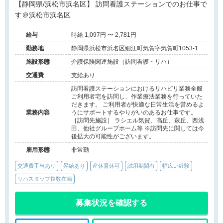
【静岡県/浜松市浜名区】 訪問看護ステーションでのお仕事で
す＠浜松市浜名区
給与
時給 1,097円 〜 2,781円
勤務地
静岡県浜松市浜名区細江町気賀字気賀町1053-1
施設形態
介護保険関連施設（訪問看護・リハ）
交通費
支給あり
訪問看護ステーションにおけるリハビリ業務全般
ご利用者宅を訪問し、作業療法業務を行っていた
だきます。 ご利用者が快適な日常生活を営めるよ
業務内容
うにサポートするやりがいのあるお仕事です。
［訪問先施設］ ラシエル気賀、高丘、萩丘、西浅
田、他社グループホーム等 ※訪問先に関しては今
後拡大の可能性がございます。
雇用形態
非常勤
交通費手当あり
昇給あり
産休育休可
試用期間有
幅広い経験
リハスタッフ複数在籍
募集状況を確認する