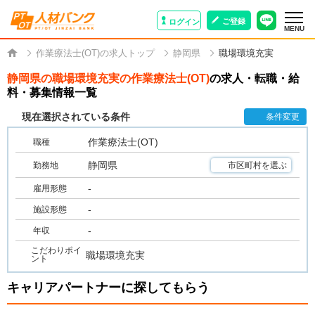
ご登録
ログイン
MENU
作業療法士(OT)の求人トップ
静岡県
職場環境充実
静岡県の職場環境充実の作業療法士(OT)
の求人・転職・給
料・募集情報一覧
現在選択されている条件
条件変更
作業療法士(OT)
職種
静岡県
勤務地
市区町村を選ぶ
-
雇用形態
-
施設形態
-
年収
こだわりポイ
職場環境充実
ント
キャリアパートナーに探してもらう