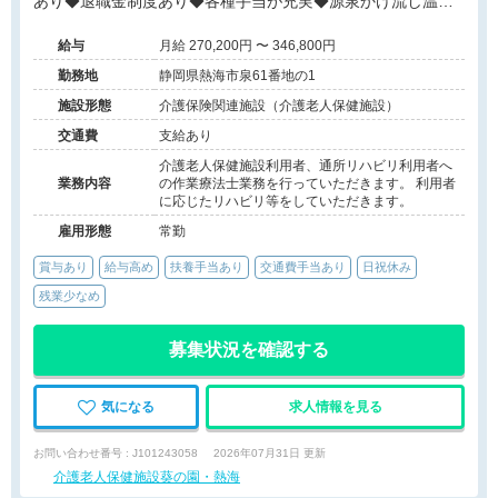
あり◆退職金制度あり◆各種手当が充実◆源泉かけ流し温泉
◆日曜休みシフト◆温かいチーム医療
給与
月給 270,200円 〜 346,800円
勤務地
静岡県熱海市泉61番地の1
施設形態
介護保険関連施設（介護老人保健施設）
交通費
支給あり
介護老人保健施設利用者、通所リハビリ利用者へ
業務内容
の作業療法士業務を行っていただきます。 利用者
に応じたリハビリ等をしていただきます。
雇用形態
常勤
賞与あり
給与高め
扶養手当あり
交通費手当あり
日祝休み
残業少なめ
募集状況を確認する
気になる
求人情報を見る
お問い合わせ番号 : J101243058
2026年07月31日 更新
介護老人保健施設葵の園・熱海