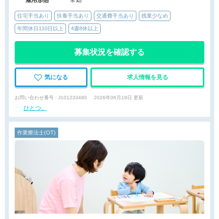
雇用形態
常勤
住宅手当あり
扶養手当あり
交通費手当あり
残業少なめ
年間休日110日以上
4週8休以上
募集状況を確認する
気になる
求人情報を見る
お問い合わせ番号 : J101233480
2026年06月19日 更新
ひとつ。
作業療法士(OT)