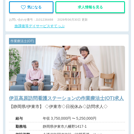
気になる
求人情報を見る
お問い合わせ番号 : J101236468
2026年06月30日 更新
放課後等デイサービスすてっぷ
作業療法士(OT)
伊豆高原訪問看護ステーションの作業療法士(OT)求人
【静岡県/伊東市】 ◇伊東市◇日祝休み◇訪問求人◇
給与
年収 3,750,000円 〜 5,250,000円
勤務地
静岡県伊東市八幡野1417-1