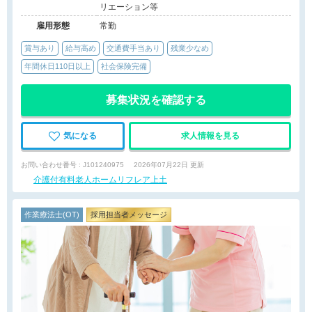
リエーション等
雇用形態
常勤
賞与あり
給与高め
交通費手当あり
残業少なめ
年間休日110日以上
社会保険完備
募集状況を確認する
気になる
求人情報を見る
お問い合わせ番号 : J101240975
2026年07月22日 更新
介護付有料老人ホームリフレア上土
作業療法士(OT)
採用担当者メッセージ