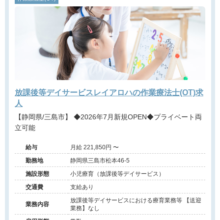
放課後等デイサービスレイアロハの作業療法士(OT)求
人
【静岡県/三島市】 ◆2026年7月新規OPEN◆プライベート両
立可能
給与
月給 221,850円 〜
勤務地
静岡県三島市松本46-5
施設形態
小児療育（放課後等デイサービス）
交通費
支給あり
放課後等デイサービスにおける療育業務等 【送迎
業務内容
業務】なし