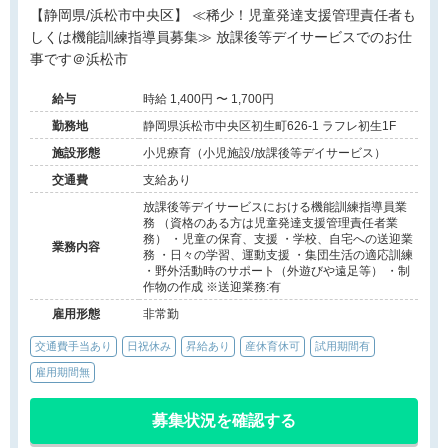
【静岡県/浜松市中央区】 ≪稀少！児童発達支援管理責任者も
しくは機能訓練指導員募集≫ 放課後等デイサービスでのお仕
事です＠浜松市
給与
時給 1,400円 〜 1,700円
勤務地
静岡県浜松市中央区初生町626-1 ラフレ初生1F
施設形態
小児療育（小児施設/放課後等デイサービス）
交通費
支給あり
放課後等デイサービスにおける機能訓練指導員業
務 （資格のある方は児童発達支援管理責任者業
務） ・児童の保育、支援 ・学校、自宅への送迎業
業務内容
務 ・日々の学習、運動支援 ・集団生活の適応訓練
・野外活動時のサポート（外遊びや遠足等） ・制
作物の作成 ※送迎業務:有
雇用形態
非常勤
交通費手当あり
日祝休み
昇給あり
産休育休可
試用期間有
雇用期間無
募集状況を確認する