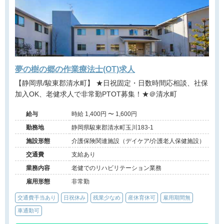
夢の樹の郷の作業療法士(OT)求人
【静岡県/駿東郡清水町】 ★日祝固定・日数時間応相談、社保
加入OK、老健求人で非常勤PTOT募集！★＠清水町
給与
時給 1,400円 〜 1,600円
勤務地
静岡県駿東郡清水町玉川183-1
施設形態
介護保険関連施設（デイケア/介護老人保健施設）
交通費
支給あり
業務内容
老健でのリハビリテーション業務
雇用形態
非常勤
交通費手当あり
日祝休み
残業少なめ
産休育休可
雇用期間無
車通勤可