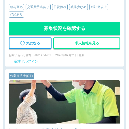
給与高め
交通費手当あり
日祝休み
残業少なめ
4週8休以上
昇給あり
募集状況を確認する
気になる
求人情報を見る
お問い合わせ番号 : J101234452
2026年07月21日 更新
沼津ドルフィン
作業療法士(OT)