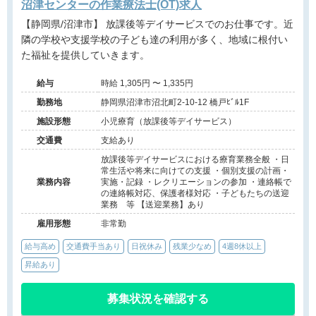
沼津センターの作業療法士(OT)求人
【静岡県/沼津市】 放課後等デイサービスでのお仕事です。近
隣の学校や支援学校の子ども達の利用が多く、地域に根付い
た福祉を提供していきます。
給与
時給 1,305円 〜 1,335円
勤務地
静岡県沼津市沼北町2-10-12 橋戸ﾋﾞﾙ1F
施設形態
小児療育（放課後等デイサービス）
交通費
支給あり
放課後等デイサービスにおける療育業務全般 ・日
常生活や将来に向けての支援 ・個別支援の計画・
業務内容
実施・記録 ・レクリエーションの参加 ・連絡帳で
の連絡帳対応、保護者様対応 ・子どもたちの送迎
業務 等 【送迎業務】あり
雇用形態
非常勤
給与高め
交通費手当あり
日祝休み
残業少なめ
4週8休以上
昇給あり
募集状況を確認する