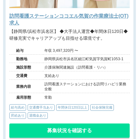
訪問看護ステーションココエル気賀の作業療法士(OT)
求人
【静岡県/浜松市浜名区】 ◆大手法人運営◆年間休日120日◆
研修充実でキャリアアップも目指せる環境です。
給与
年収 3,497,320円 〜
勤務地
静岡県浜松市浜名区細江町気賀字気賀町1053-1
施設形態
介護保険関連施設（訪問看護・リハ）
交通費
支給あり
訪問看護ステーションにおける訪問リハビリ業務
業務内容
全般
雇用形態
常勤
給与高め
交通費手当あり
年間休日120日以上
社会保険完備
昇給あり
退職金あり
募集状況を確認する