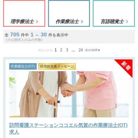
理学療法士
作業療法士
言語聴覚士
705
1
30
全
件中
～
件を表示中
(※公開求人のみの件数)
1
2
3
...
24
次の30件
前の30件
作業療法士(OT)
採用担当者メッセージ
訪問看護ステーションココエル気賀の作業療法士(OT)
求人