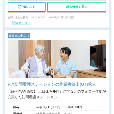
気になる
求人情報を見る
お問い合わせ番号 : J101234455
2026年07月21日 更新
沼津センター
作業療法士(OT)
R.Y訪問看護ステーションの作業療法士(OT)求人
【静岡県/湖西市】 土日休み◆同行訪問などのフォロー体制が
充実した訪問看護ステーション
給与
年収 3,715,000円 〜 6,160,000円