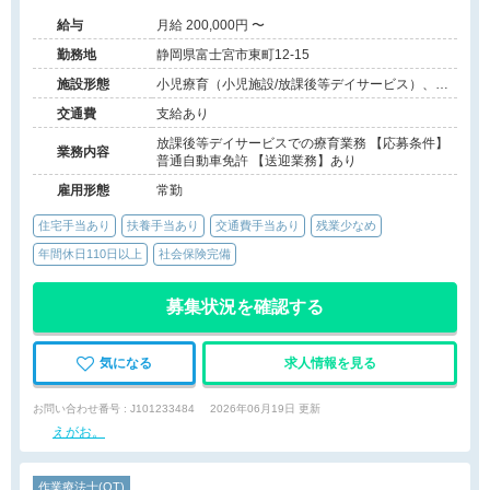
給与
月給 200,000円 〜
勤務地
静岡県富士宮市東町12-15
施設形態
小児療育（小児施設/放課後等デイサービス）、そ
の他（障害者支援）
交通費
支給あり
放課後等デイサービスでの療育業務 【応募条件】
業務内容
普通自動車免許 【送迎業務】あり
雇用形態
常勤
住宅手当あり
扶養手当あり
交通費手当あり
残業少なめ
年間休日110日以上
社会保険完備
募集状況を確認する
気になる
求人情報を見る
お問い合わせ番号 : J101233484
2026年06月19日 更新
えがお。
作業療法士(OT)