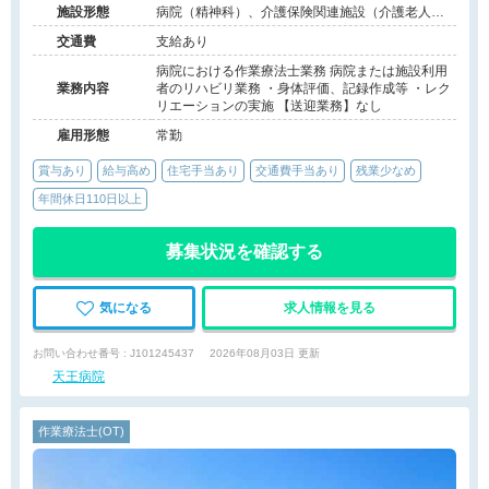
施設形態
病院（精神科）、介護保険関連施設（介護老人保
健施設）
交通費
支給あり
病院における作業療法士業務 病院または施設利用
業務内容
者のリハビリ業務 ・身体評価、記録作成等 ・レク
リエーションの実施 【送迎業務】なし
雇用形態
常勤
賞与あり
給与高め
住宅手当あり
交通費手当あり
残業少なめ
年間休日110日以上
募集状況を確認する
気になる
求人情報を見る
お問い合わせ番号 : J101245437
2026年08月03日 更新
天王病院
作業療法士(OT)