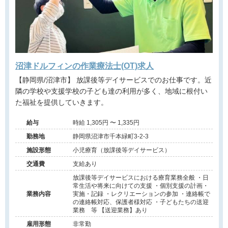
沼津ドルフィンの作業療法士(OT)求人
【静岡県/沼津市】 放課後等デイサービスでのお仕事です。近
隣の学校や支援学校の子ども達の利用が多く、地域に根付い
た福祉を提供していきます。
給与
時給 1,305円 〜 1,335円
勤務地
静岡県沼津市千本緑町3-2-3
施設形態
小児療育（放課後等デイサービス）
交通費
支給あり
放課後等デイサービスにおける療育業務全般 ・日
常生活や将来に向けての支援 ・個別支援の計画・
業務内容
実施・記録 ・レクリエーションの参加 ・連絡帳で
の連絡帳対応、保護者様対応 ・子どもたちの送迎
業務 等 【送迎業務】あり
雇用形態
非常勤