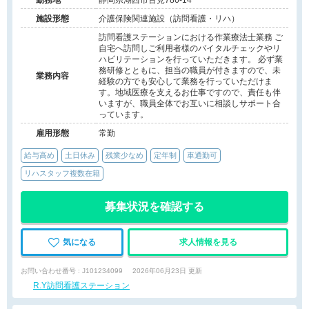
勤務地
静岡県湖西市古見786-14
施設形態
介護保険関連施設（訪問看護・リハ）
訪問看護ステーションにおける作業療法士業務 ご
自宅へ訪問しご利用者様のバイタルチェックやリ
ハビリテーションを行っていただきます。 必ず業
務研修とともに、担当の職員が付きますので、未
業務内容
経験の方でも安心して業務を行っていただけま
す。地域医療を支えるお仕事ですので、責任も伴
いますが、職員全体でお互いに相談しサポート合
っています。
雇用形態
常勤
給与高め
土日休み
残業少なめ
定年制
車通勤可
リハスタッフ複数在籍
募集状況を確認する
気になる
求人情報を見る
お問い合わせ番号 : J101234099
2026年06月23日 更新
R.Y訪問看護ステーション