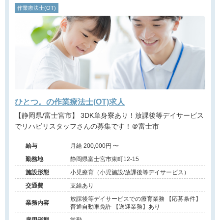
作業療法士(OT)
ひとつ。の作業療法士(OT)求人
【静岡県/富士宮市】 3DK単身寮あり！放課後等デイサービス
でリハビリスタッフさんの募集です！＠富士市
給与
月給 200,000円 〜
勤務地
静岡県富士宮市東町12-15
施設形態
小児療育（小児施設/放課後等デイサービス）
交通費
支給あり
放課後等デイサービスでの療育業務 【応募条件】
業務内容
普通自動車免許 【送迎業務】あり