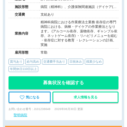
施設形態
病院（精神科）、介護保険関連施設（デイケア(精
神科)）
交通費
支給あり
精神科病院における作業療法士業務 依存症の専門
病院における、病棟・デイケアの作業療法となり
ます。 (アルコール依存、薬物依存、ギャンブル依
業務内容
存、ネットゲーム依存) ・リハビリメニューを組む
・依存症に対する教育 ・レクレーションの計画、
実施
雇用形態
常勤
賞与あり
給与高め
交通費手当あり
日祝休み
残業少なめ
年間休日110日以上
募集状況を確認する
気になる
求人情報を見る
お問い合わせ番号 : J101236648
2026年06月30日 更新
聖明病院