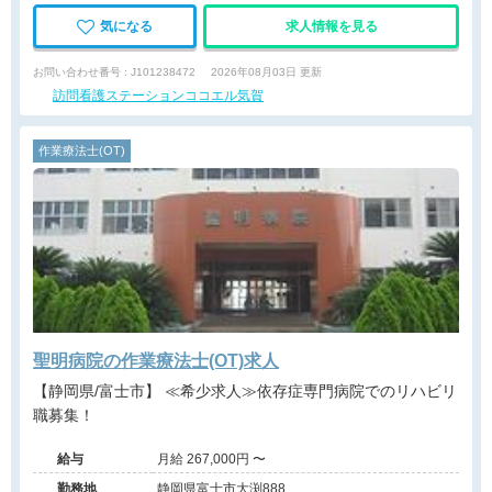
気になる
求人情報を見る
お問い合わせ番号 : J101238472
2026年08月03日 更新
訪問看護ステーションココエル気賀
作業療法士(OT)
聖明病院の作業療法士(OT)求人
【静岡県/富士市】 ≪希少求人≫依存症専門病院でのリハビリ
職募集！
給与
月給 267,000円 〜
勤務地
静岡県富士市大渕888