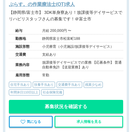
ぷらす。の作業療法士(OT)求人
【静岡県/富士市】 3DK単身寮あり！放課後等デイサービスで
リハビリスタッフさんの募集です！＠富士市
給与
月給 200,000円 〜
勤務地
静岡県富士市松富町188
施設形態
小児療育（小児施設/放課後等デイサービス）
交通費
支給あり
放課後等デイサービスでの業務 【応募条件】 普通
業務内容
自動車免許 【送迎業務】あり
雇用形態
常勤
住宅手当あり
扶養手当あり
交通費手当あり
残業少なめ
年間休日110日以上
社会保険完備
募集状況を確認する
気になる
求人情報を見る