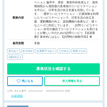
ーション 脳卒中、骨折、整形外科疾患など、急性
期病院から退院後の患者様のリハビリテーション
を中心に、日常生活の自立支援を目指していま
す。 ・通所リハビリテーション ・介護保険を利用
業務内容
したリハビリテーションで、日常生活の自立支
援、運動機能の向上、認知機能の改善など、様々
なニーズに対応しています。 ・訪問リハビリテー
ション 自宅や施設でリハビリテーションを受ける
ことが難しい方のための訪問リハビリ 【送迎業
務】基本的にはなし 【訪問時の移動手段】車
雇用形態
常勤
賞与あり
給与高め
交通費手当あり
土日休み
残業少なめ
4週8休以上
募集状況を確認する
気になる
求人情報を見る
お問い合わせ番号 : J101241018
2026年08月04日 更新
白萩病院