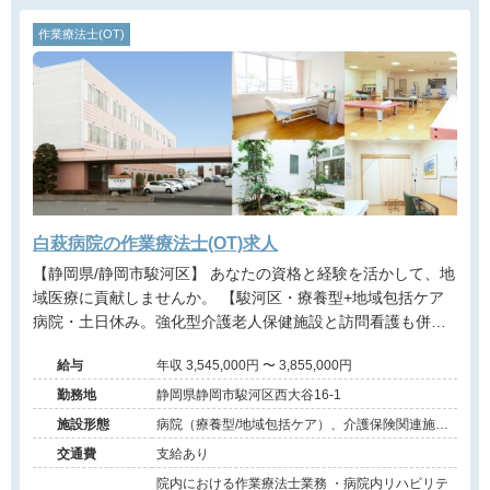
作業療法士(OT)
白萩病院の作業療法士(OT)求人
【静岡県/静岡市駿河区】 あなたの資格と経験を活かして、地
域医療に貢献しませんか。 【駿河区・療養型+地域包括ケア
病院・土日休み。強化型介護老人保健施設と訪問看護も併
設】 残業も少なく、プライベートとの両立が可能な病院求人
給与
年収 3,545,000円 〜 3,855,000円
です。療養病棟、地域包括ケア病棟の病院勤務または、介護
老人保健施設での勤務となります。
勤務地
静岡県静岡市駿河区西大谷16-1
施設形態
病院（療養型/地域包括ケア）、介護保険関連施設
（介護老人保健施設）
交通費
支給あり
院内における作業療法士業務 ・病院内リハビリテ