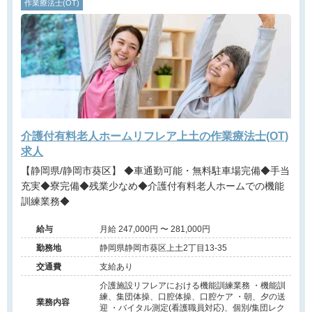
作業療法士(OT)
介護付有料老人ホームリフレア上土の作業療法士(OT)
求人
【静岡県/静岡市葵区】 ◆車通勤可能・無料駐車場完備◆手当
充実◆寮完備◆残業少なめ◆介護付有料老人ホームでの機能
訓練業務◆
給与
月給 247,000円 〜 281,000円
勤務地
静岡県静岡市葵区上土2丁目13-35
交通費
支給あり
介護施設リフレアにおける機能訓練業務 ・機能訓
練、集団体操、口腔体操、口腔ケア ・朝、夕の送
業務内容
迎 ・バイタル測定(看護職員対応)、個別/集団レク