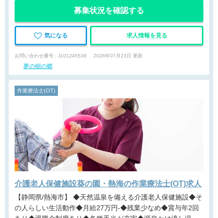
募集状況を確認する
気になる
求人情報を見る
お問い合わせ番号 : J101245538
2026年07月23日 更新
夢の樹の郷
作業療法士(OT)
介護老人保健施設葵の園・熱海の作業療法士(OT)求人
【静岡県/熱海市】 ◆天然温泉を備える介護老人保健施設◆そ
の人らしい生活動作◆月給27万円-◆残業少なめ◆賞与年2回