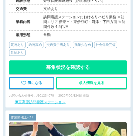
施設形態
介護保険関連施設（訪問看護・リハ）
交通費
支給あり
訪問看護ステーションにおけるリハビリ業務 ※訪
業務内容
問エリア:伊東市・東伊豆町・河津・下田方面 ※訪
問件数:4-5件/日
雇用形態
常勤
賞与あり
給与高め
交通費手当あり
残業少なめ
社会保険完備
昇給あり
募集状況を確認する
気になる
求人情報を見る
お問い合わせ番号 : J101234678
2026年06月24日 更新
伊豆高原訪問看護ステーション
作業療法士(OT)