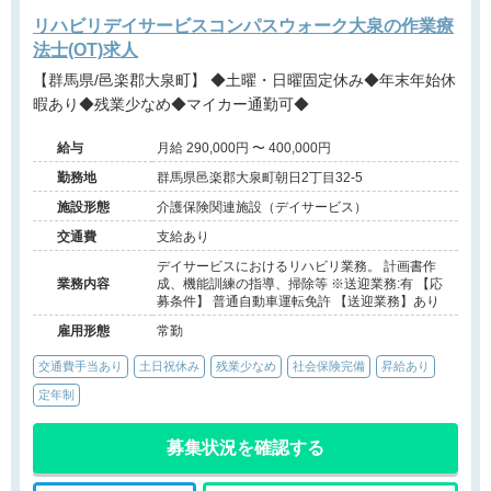
リハビリデイサービスコンパスウォーク大泉の作業療
法士(OT)求人
【群馬県/邑楽郡大泉町】 ◆土曜・日曜固定休み◆年末年始休
暇あり◆残業少なめ◆マイカー通勤可◆
給与
月給 290,000円 〜 400,000円
勤務地
群馬県邑楽郡大泉町朝日2丁目32-5
施設形態
介護保険関連施設（デイサービス）
交通費
支給あり
デイサービスにおけるリハビリ業務。 計画書作
業務内容
成、機能訓練の指導、掃除等 ※送迎業務:有 【応
募条件】 普通自動車運転免許 【送迎業務】あり
雇用形態
常勤
交通費手当あり
土日祝休み
残業少なめ
社会保険完備
昇給あり
定年制
募集状況を確認する