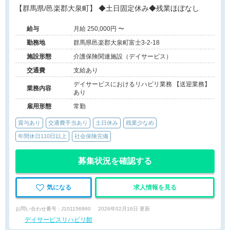
【群馬県/邑楽郡大泉町】 ◆土日固定休み◆残業ほぼなし
給与
月給 250,000円 〜
勤務地
群馬県邑楽郡大泉町富士3-2-18
施設形態
介護保険関連施設（デイサービス）
交通費
支給あり
デイサービスにおけるリハビリ業務 【送迎業務】
業務内容
あり
雇用形態
常勤
賞与あり
交通費手当あり
土日休み
残業少なめ
年間休日110日以上
社会保険完備
募集状況を確認する
気になる
求人情報を見る
お問い合わせ番号 : J101156960
2026年02月16日 更新
デイサービスリハビリ館