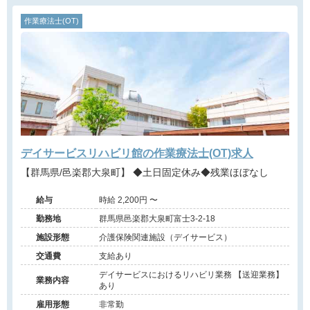
作業療法士(OT)
デイサービスリハビリ館の作業療法士(OT)求人
【群馬県/邑楽郡大泉町】 ◆土日固定休み◆残業ほぼなし
給与
時給 2,200円 〜
勤務地
群馬県邑楽郡大泉町富士3-2-18
施設形態
介護保険関連施設（デイサービス）
交通費
支給あり
デイサービスにおけるリハビリ業務 【送迎業務】
業務内容
あり
雇用形態
非常勤