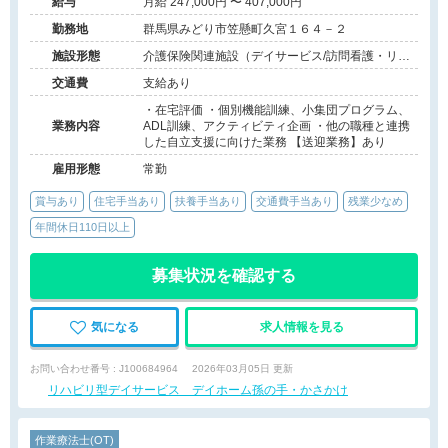
給与
月給 247,000円 〜 407,000円
勤務地
群馬県みどり市笠懸町久宮１６４－２
施設形態
介護保険関連施設（デイサービス/訪問看護・リ
ハ）
交通費
支給あり
・在宅評価 ・個別機能訓練、小集団プログラム、
業務内容
ADL訓練、アクティビティ企画 ・他の職種と連携
した自立支援に向けた業務 【送迎業務】あり
雇用形態
常勤
賞与あり
住宅手当あり
扶養手当あり
交通費手当あり
残業少なめ
年間休日110日以上
募集状況を確認する
気になる
求人情報を見る
お問い合わせ番号 : J100684964
2026年03月05日 更新
リハビリ型デイサービス デイホーム孫の手・かさかけ
作業療法士(OT)