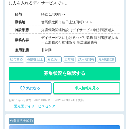
に力を入れるデイサービスです。
給与
時給 1,400円 〜
勤務地
群馬県太田市新田上江田町1513-1
施設形態
介護保険関連施設（デイサービス/特別養護老人ホ
ーム）
デイサービスにおけるハビリ業務 特別養護老人ホ
業務内容
ーム兼務の可能性あり ※送迎業務有
雇用形態
非常勤
給与高め
4週8休以上
昇給あり
定年制
試用期間有
雇用期間無
募集状況を確認する
気になる
求人情報を見る
お問い合わせ番号 : J101138911
2025年09月24日 更新
愛光園デイサービスセンター
作業療法士(OT)