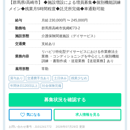
【群馬県/高崎市】 ◆施設増設による増員募集◆個別機能訓練
メイン◆残業月5時間程度◆託児所完備◆車通勤可能
給与
月給 230,000円 〜 245,000円
勤務地
群馬県高崎市筑縄町73-2
施設形態
介護保険関連施設（デイサービス）
交通費
支給あり
リハビリ特化型デイサービスにおける作業療法士
業務内容
業務 ・コンディショニングを中心とした個別機能
訓練 ・書類作成 ・送迎業務 【送迎業務】あり
雇用形態
常勤
賞与あり
交通費手当あり
土日休み
残業少なめ
年間休日120日以上
社会保険完備
募集状況を確認する
気になる
求人情報を見る
お問い合わせ番号 : J101241772
2026年07月29日 更新