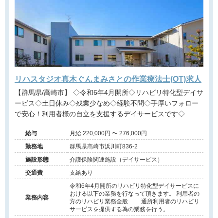
リハスタジオ真木ぐんまみさとの作業療法士(OT)求人
【群馬県/高崎市】 ◇令和6年4月開所◇リハビリ特化型デイサ
ービス◇土日休み◇残業少なめ◇経験不問◇手厚いフォロー
で安心！利用者様の自立を支援するデイサービスです◇
給与
月給 220,000円 〜 276,000円
勤務地
群馬県高崎市浜川町836-2
施設形態
介護保険関連施設（デイサービス）
交通費
支給あり
令和6年4月開所のリハビリ特化型デイサービスに
おける以下の業務を行なって頂きます。 利用者の
業務内容
方のリハビリ業務全般 通所利用者のリハビリ
サービスを提供する為の業務を行う。