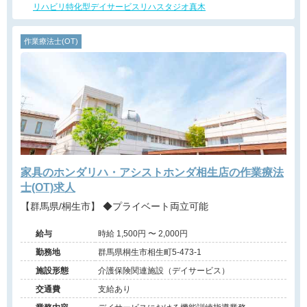
リハビリ特化型デイサービスリハスタジオ真木
作業療法士(OT)
家具のホンダリハ・アシストホンダ相生店の作業療法
士(OT)求人
【群馬県/桐生市】 ◆プライベート両立可能
給与
時給 1,500円 〜 2,000円
勤務地
群馬県桐生市相生町5-473-1
施設形態
介護保険関連施設（デイサービス）
交通費
支給あり