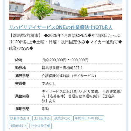
リハビリデイサービスONEの作業療法士(OT)求人
【群馬県/前橋市】 ◆2025年4月新規OPEN◆年間休日たっぷ
り120日以上◆土曜・日曜・祝日固定休み◆マイカー通勤可◆
残業少なめ◆
給与
月給 200,000円 〜 300,000円
勤務地
群馬県前橋市青柳町227-1
施設形態
介護保険関連施設（デイサービス）
交通費
支給なし
デイサービスにおけるリハビリ業務。 ※送迎業務:
業務内容
有 【応募条件】 普通自動車運転免許 【送迎業
務】あり
雇用形態
常勤
扶養手当あり
土日祝休み
残業少なめ
年間休日120日以上
4週8休以上
社会保険完備