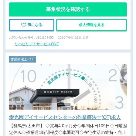
募集状況を確認する
気になる
求人情報を見る
お問い合わせ番号 : J101154455
2026年04月21日 更新
リハビリデイサービスONE
作業療法士(OT)
愛光園デイサービスセンターの作業療法士(OT)求人
【群馬県/太田市】 ◇賞与4.0ヶ月分◇年間休日109日◇日曜固
定休み◇残業月1時間程度◇車通勤可◇在宅生活の維持・向上