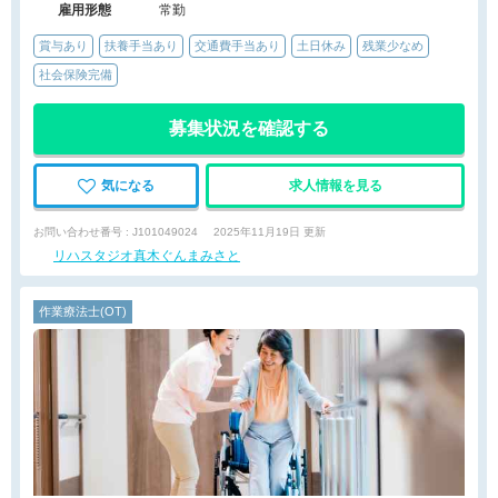
雇用形態
常勤
賞与あり
扶養手当あり
交通費手当あり
土日休み
残業少なめ
社会保険完備
募集状況を確認する
気になる
求人情報を見る
お問い合わせ番号 : J101049024
2025年11月19日 更新
リハスタジオ真木ぐんまみさと
作業療法士(OT)