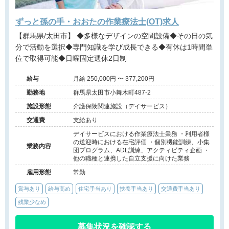
ずっと孫の手・おおたの作業療法士(OT)求人
【群馬県/太田市】 ◆多様なデザインの空間設備◆その日の気
分で活動を選択◆専門知識を学び成長できる◆有休は1時間単
位で取得可能◆日曜固定週休2日制
給与
月給 250,000円 〜 377,200円
勤務地
群馬県太田市小舞木町487-2
施設形態
介護保険関連施設（デイサービス）
交通費
支給あり
デイサービスにおける作業療法士業務 ・利用者様
の送迎時における在宅評価 ・個別機能訓練、小集
業務内容
団プログラム、ADL訓練、アクティビティ企画 ・
他の職種と連携した自立支援に向けた業務
雇用形態
常勤
賞与あり
給与高め
住宅手当あり
扶養手当あり
交通費手当あり
残業少なめ
募集状況を確認する