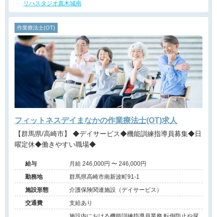
リハスタジオ真木城南
作業療法士(OT)
フィットネスデイまなかの作業療法士(OT)求人
【群馬県/高崎市】 ◆デイサービス◆機能訓練指導員募集◆日
曜定休◆働きやすい職場◆
給与
月給 246,000円 〜 246,000円
勤務地
群馬県高崎市南新波町91-1
施設形態
介護保険関連施設（デイサービス）
交通費
支給あり
施設内における機能訓練指導員業務 転倒防止や尿