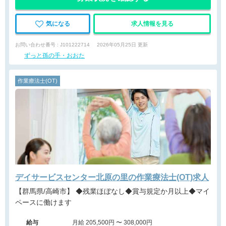
気になる
求人情報を見る
お問い合わせ番号 : J101222714
2026年05月25日 更新
ずっと孫の手・おおた
作業療法士(OT)
デイサービスセンター北原の里の作業療法士(OT)求人
【群馬県/高崎市】 ◆残業ほぼなし◆賞与規定か月以上◆マイ
ペースに働けます
給与
月給 205,500円 〜 308,000円