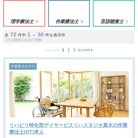
理学療法士
作業療法士
言語聴覚士
72
1
30
全
件中
～
件を表示中
(※公開求人のみの件数)
1
2
3
次の30件
前の30件
作業療法士(OT)
リハビリ特化型デイサービスリハスタジオ真木の作業
療法士(OT)求人