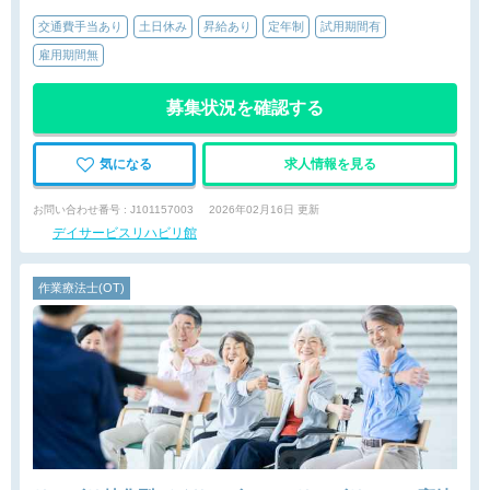
交通費手当あり
土日休み
昇給あり
定年制
試用期間有
雇用期間無
募集状況を確認する
気になる
求人情報を見る
お問い合わせ番号 : J101157003
2026年02月16日 更新
デイサービスリハビリ館
作業療法士(OT)