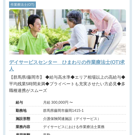
作業療法士(OT)
デイサービスセンター ひまわりの作業療法士(OT)求
人
【群馬県/藤岡市】 ◆給与高水準◆エリア相場以上の高給与◆
平均残業5時間未満◆プライベートも充実させたい方必見◆多
職種連携がスムーズ
給与
月給 300,000円 〜
勤務地
群馬県藤岡市藤岡1415-1
施設形態
介護保険関連施設（デイサービス）
業務内容
デイサービスにおける作業療法士業務