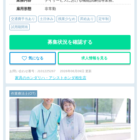
業務内容
デイサービスにおける機能訓練指導業務。
雇用形態
非常勤
交通費手当あり
土日休み
残業少なめ
昇給あり
定年制
試用期間有
募集状況を確認する
気になる
求人情報を見る
お問い合わせ番号 : J101225267
2026年06月09日 更新
家具のホンダリハ・アシストホンダ相生店
作業療法士(OT)