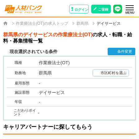
ご登録
ログイン
MENU
作業療法士(OT)の求人トップ
群馬県
デイサービス
群馬県のデイサービスの作業療法士(OT)
の求人・転職・給
料・募集情報一覧
現在選択されている条件
条件変更
作業療法士(OT)
職種
群馬県
勤務地
市区町村を選ぶ
-
雇用形態
デイサービス
施設形態
-
年収
こだわりポイ
-
ント
キャリアパートナーに探してもらう