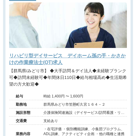
リハビリ型デイサービス デイホーム孫の手・かさか
けの作業療法士(OT)求人
【群馬県/みどり市】 ◆大手訪問＆デイ法人◆未経験ブランク
可◆訪問未経験可◆年間休日110日◆給与相場高め◆生活期希
望の方大歓迎◆
給与
時給 1,400円 〜 1,600円
勤務地
群馬県みどり市笠懸町久宮１６４－２
施設形態
介護保険関連施設（デイサービス/訪問看護・リ
ハ）
交通費
支給あり
・在宅評価 ・個別機能訓練、小集団プログラム、
業務内容
ADL訓練、アクティビティ企画 ・他の職種と連携