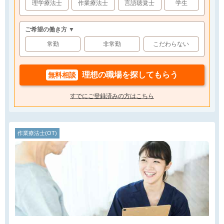
理学療法士
作業療法士
言語聴覚士
学生
ご希望の働き方 ▼
常勤
非常勤
こだわらない
理想の職場を探してもらう
無料相談
すでにご登録済みの方はこちら
作業療法士(OT)