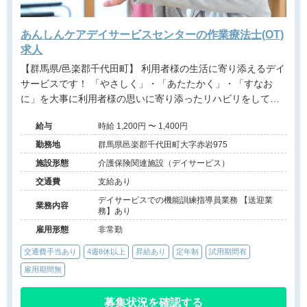
あんしんケアデイサービスセンターの作業療法士(OT)
求人
【群馬県/邑楽郡千代田町】 利用者様の生活に寄り添えるデイ
サービスです！ 「やさしく」・「あたたかく」・「すなお
に」を大事に利用者様の思いに寄り添ったリハビリをしてい
ます。 日曜日が固定休みでプライベートも充実させながら仕
給与
時給 1,200円 〜 1,400円
事に取り組めます！
勤務地
群馬県邑楽郡千代田町大字赤岩975
施設形態
介護保険関連施設（デイサービス）
交通費
支給あり
デイサービスでの機能訓練指導員業務 【送迎業
業務内容
務】あり
雇用形態
非常勤
交通費手当あり
4週8休以上
昇給あり
定年制
試用期間有
雇用期間無
募集状況を確認する