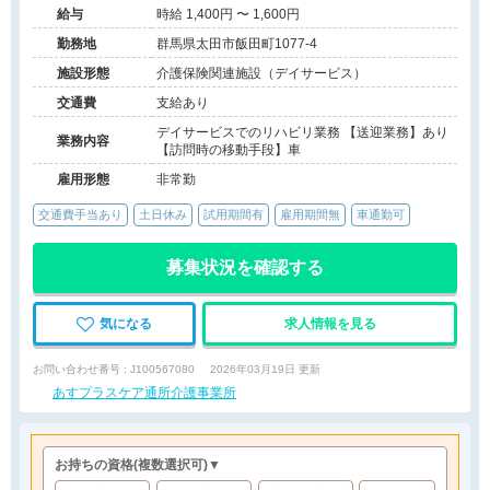
給与
時給 1,400円 〜 1,600円
勤務地
群馬県太田市飯田町1077-4
施設形態
介護保険関連施設（デイサービス）
交通費
支給あり
デイサービスでのリハビリ業務 【送迎業務】あり
業務内容
【訪問時の移動手段】車
雇用形態
非常勤
交通費手当あり
土日休み
試用期間有
雇用期間無
車通勤可
募集状況を確認する
気になる
求人情報を見る
お問い合わせ番号 : J100567080
2026年03月19日 更新
あすプラスケア通所介護事業所
お持ちの資格
(複数選択可)
▼