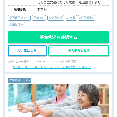
した自立支援に向けた業務 【送迎業務】あり
雇用形態
非常勤
交通費手当あり
昇給あり
産休育休可
定年制
試用期間有
雇用期間無
募集状況を確認する
気になる
求人情報を見る
お問い合わせ番号 : J100684966
2026年02月16日 更新
リハビリ型デイサービス デイホーム孫の手・かさかけ
作業療法士(OT)