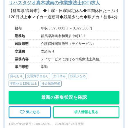
リハスタジオ真木城南の作業療法士(OT)求人
【群馬県/高崎市】 ◆土曜・日曜固定休み◆年間休日たっぷり
120日以上◆マイカー通勤可◆残業少なめ◆駅チカ！徒歩4分
給与
年収 3,595,000円 〜 3,827,500円
勤務地
群馬県高崎市和田多中町13-1
施設形態
介護保険関連施設（デイサービス）
交通費
支給あり
業務内容
デイサービスにおける作業療法士業務。
雇用形態
常勤
賞与あり
交通費手当あり
土日休み
残業少なめ
年間休日120日以上
社会保険完備
最新の募集状況を確認
気になる
求人情報を見る
お問い合わせ番号 : J101223861
2026年06月26日 更新