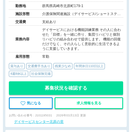
勤務地
群馬県高崎市北原町179-1
施設形態
介護保険関連施設（デイサービス/ショートステ
イ）
交通費
支給あり
デイサービスにおける機能訓練業務 その人に合わ
せた「目標」を一緒に作り、集団リハビリと個別
業務内容
リハビリの組み合わせで提供します。 機能の回復
だけでなく、その人らしく意欲的に生活できるよ
うに支援していきます。
雇用形態
常勤
賞与あり
交通費手当あり
残業少なめ
年間休日110日以上
4週8休以上
社会保険完備
募集状況を確認する
気になる
求人情報を見る
お問い合わせ番号 : J101195031
2026年03月13日 更新
デイサービスセンター北原の里