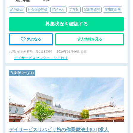
雇用形態
常勤
給与高め
社会保険完備
昇給あり
定年制
試用期間有
雇用期間無
募集状況を確認する
気になる
求人情報を見る
お問い合わせ番号 : J101185597
2026年02月06日 更新
デイサービスセンター ひまわり
作業療法士(OT)
デイサービスリハビリ館の作業療法士(OT)求人