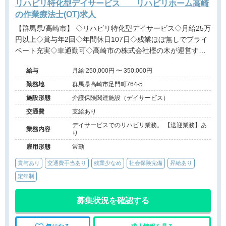
リハビリ特化型デイサービス リハビリホーム高崎
の作業療法士(OT)求人
【群馬県/高崎市】 ◇リハビリ特化型デイサービス◇月給25万
円以上◇賞与年2回◇年間休日107日◇残業ほぼ無しでプライ
ベート充実◇車通勤可◇高崎市の株式会社樫の木が運営する
施設です。
給与
月給 250,000円 〜 350,000円
勤務地
群馬県高崎市足門町764-5
施設形態
介護保険関連施設（デイサービス）
交通費
支給あり
デイサービスでのリハビリ業務。 【送迎業務】あ
業務内容
り
雇用形態
常勤
賞与あり
交通費手当あり
残業少なめ
社会保険完備
昇給あり
定年制
募集状況を確認する