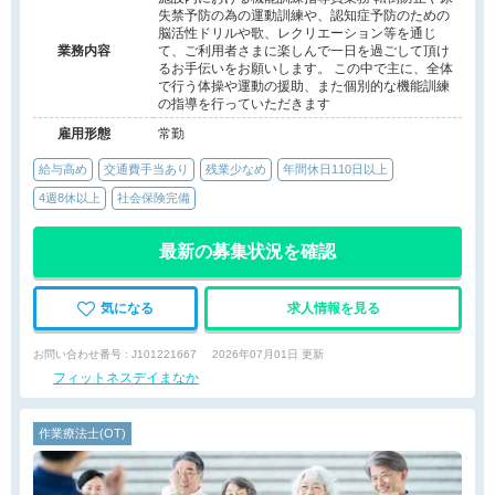
失禁予防の為の運動訓練や、認知症予防のための
脳活性ドリルや歌、レクリエーション等を通じ
業務内容
て、ご利用者さまに楽しんで一日を過ごして頂け
るお手伝いをお願いします。 この中で主に、全体
で行う体操や運動の援助、また個別的な機能訓練
の指導を行っていただきます
雇用形態
常勤
給与高め
交通費手当あり
残業少なめ
年間休日110日以上
4週8休以上
社会保険完備
最新の募集状況を確認
気になる
求人情報を見る
お問い合わせ番号 : J101221667
2026年07月01日 更新
フィットネスデイまなか
作業療法士(OT)