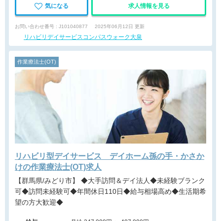
気になる
求人情報を見る
お問い合わせ番号 : J101040877
2025年06月12日 更新
リハビリデイサービスコンパスウォーク大泉
作業療法士(OT)
リハビリ型デイサービス デイホーム孫の手・かさか
けの作業療法士(OT)求人
【群馬県/みどり市】 ◆大手訪問＆デイ法人◆未経験ブランク
可◆訪問未経験可◆年間休日110日◆給与相場高め◆生活期希
望の方大歓迎◆