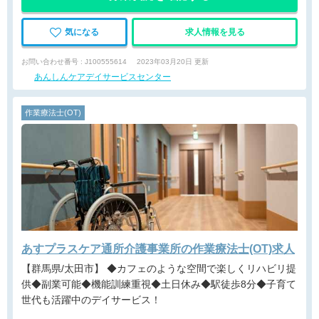
気になる
求人情報を見る
お問い合わせ番号 : J100555614
2023年03月20日 更新
あんしんケアデイサービスセンター
作業療法士(OT)
あすプラスケア通所介護事業所の作業療法士(OT)求人
【群馬県/太田市】 ◆カフェのような空間で楽しくリハビリ提
供◆副業可能◆機能訓練重視◆土日休み◆駅徒歩8分◆子育て
世代も活躍中のデイサービス！