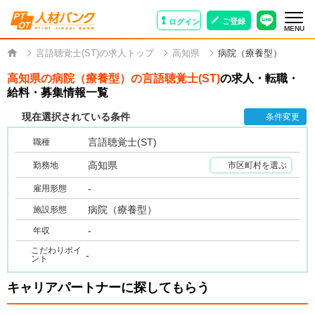
ご登録
ログイン
MENU
言語聴覚士(ST)の求人トップ
高知県
病院（療養型）
高知県の病院（療養型）の言語聴覚士(ST)
の求人・転職・
給料・募集情報一覧
現在選択されている条件
条件変更
言語聴覚士(ST)
職種
高知県
勤務地
市区町村を選ぶ
-
雇用形態
病院（療養型）
施設形態
-
年収
こだわりポイ
-
ント
キャリアパートナーに探してもらう