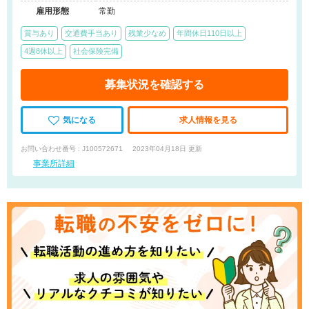
雇用形態
常勤
賞与あり
交通費手当あり
残業少なめ
年間休日110日以上
4週8休以上
社会保険完備
募集状況を確認する
気になる
求人情報を見る
お問い合わせ番号 : J100572671
2023年04月18日 更新
事業所詳細