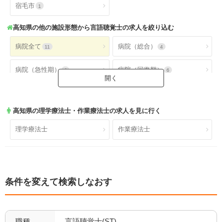
宿毛市
1
高知県
の他の施設形態から言語聴覚士の求人を絞り込む
病院全て
病院（総合）
11
4
病院（急性期）
病院（回復期）
4
6
病院（療養型）
病院（ケアミックス）
9
5
高知県
の理学療法士・作業療法士の求人を見に行く
病院（外来）
病院（精神科）
4
1
理学療法士
作業療法士
病院(地域包括ケア)
クリニック全て
0
0
クリニック（外来）
クリニック（病棟）
0
0
条件を変えて検索しなおす
クリニック(精神科)
介護保険関連施設
0
10
デイケア(精神科)
デイケア
1
2
職種
言語聴覚士(ST)