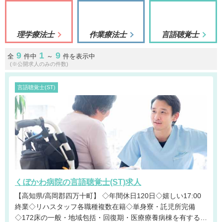
理学療法士
作業療法士
言語聴覚士
9
1
9
全
件中
～
件を表示中
(※公開求人のみの件数)
言語聴覚士(ST)
くぼかわ病院の言語聴覚士(ST)求人
【高知県/高岡郡四万十町】 ◇年間休日120日◇嬉しい17:00
終業◇リハスタッフ各職種複数在籍◇単身寮・託児所完備
◇172床の一般・地域包括・回復期・医療療養病棟を有する病