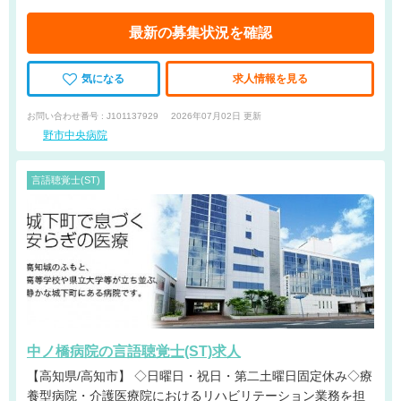
最新の募集状況を確認
気になる
求人情報を見る
お問い合わせ番号 : J101137929
2026年07月02日 更新
野市中央病院
言語聴覚士(ST)
中ノ橋病院の言語聴覚士(ST)求人
【高知県/高知市】 ◇日曜日・祝日・第二土曜日固定休み◇療
養型病院・介護医療院におけるリハビリテーション業務を担