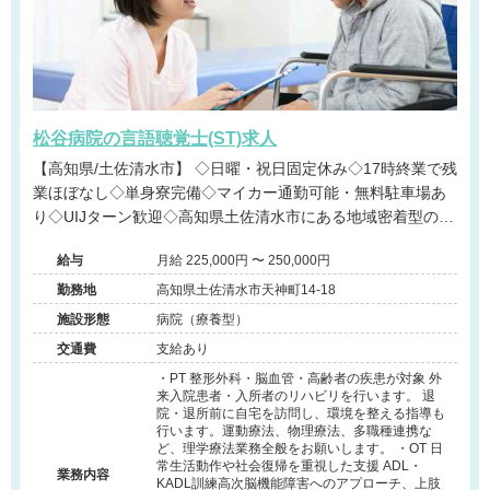
松谷病院の言語聴覚士(ST)求人
【高知県/土佐清水市】 ◇日曜・祝日固定休み◇17時終業で残
業ほぼなし◇単身寮完備◇マイカー通勤可能・無料駐車場あ
り◇UIJターン歓迎◇高知県土佐清水市にある地域密着型の病
院です◇幅広い疾患層へのリハビリ経験が積めます。＠土佐
給与
月給 225,000円 〜 250,000円
清水市
勤務地
高知県土佐清水市天神町14-18
施設形態
病院（療養型）
交通費
支給あり
・PT 整形外科・脳血管・高齢者の疾患が対象 外
来入院患者・入所者のリハビリを行います。 退
院・退所前に自宅を訪問し、環境を整える指導も
行います。運動療法、物理療法、多職種連携な
ど、理学療法業務全般をお願いします。 ・OT 日
常生活動作や社会復帰を重視した支援 ADL・
業務内容
KADL訓練高次脳機能障害へのアプローチ、上肢