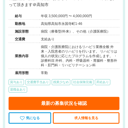
って頂きます＠高知市
給与
年収 3,500,000円 〜 4,000,000円
勤務地
高知県高知市永国寺町1-46
施設形態
病院（療養型/外来）、その他（介護医療院）
交通費
支給あり
病院・介護医療院におけるリハビリ業務全般 外
来・入院患者のリハビリを行います。 リハビリは
業務内容
個人の状況に応じたプログラムを作成します。 ・
診療科目:外科、内科・呼吸器科・胃腸科・整形外
科・肛門科・リハビリテーション科
雇用形態
常勤
賞与あり
交通費手当あり
残業少なめ
社会保険完備
昇給あり
退職金あり
最新の募集状況を確認
気になる
求人情報を見る