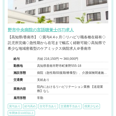
野市中央病院の言語聴覚士(ST)求人
【高知県/香南市】 ◇賞与4.4ヶ月◇リハビリ職各種在籍有◇
託児所完備◇急性期から在宅まで幅広く経験可能◇高知県で
希少な地域密着型のケアミックス病院求人＠香南市
給与
月給 216,150円 〜 360,000円
勤務地
高知県香南市野市町東野555-18
施設形態
病院（急性期/回復期/療養型）、介護保険関連施設
（訪問看護・リハ）
交通費
支給あり
院内におけるリハビリテーション業務 【送迎業
業務内容
務】なし
雇用形態
常勤
賞与あり
給与高め
住宅手当あり
交通費手当あり
残業少なめ
年間休日110日以上