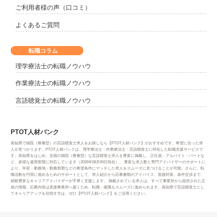
ご利用者様の声（口コミ）
よくあるご質問
転職コラム
理学療法士の転職ノウハウ
作業療法士の転職ノウハウ
言語聴覚士の転職ノウハウ
PTOT人材バンク
高知県で病院（療養型）の言語聴覚士求人をお探しなら【PTOT人材バンク】がおすすめです。希望に合った求
人が見つかります。PTOT人材バンクは、理学療法士・作業療法士・言語聴覚士に特化した転職支援サービスで
す。高知県をはじめ、全国の病院（療養型）な言語聴覚士求人を豊富に掲載し、正社員・アルバイト・パートな
ど、多様な雇用形態に対応しています（2026年08月06日現在）。 豊富な求人数と専門アドバイザーのサポートに
より、年収・勤務地・勤務形態などの希望条件にマッチした求人をスムーズに見つけることが可能。さらに、転
職活動を円滑に進めるためのサポートとして、求人紹介から応募書類のアドバイス、面接対策、条件交渉まで、
経験豊富なキャリアアドバイザーが手厚く支援します。 掲載されている求人は、すべて事業所から提供された正
規の情報。応募内容は直接事業所へ届くため、転職・復職もスムーズに進められます。高知県で言語聴覚士とし
てキャリアアップを目指す方は、ぜひ【PTOT人材バンク】をご活用ください。