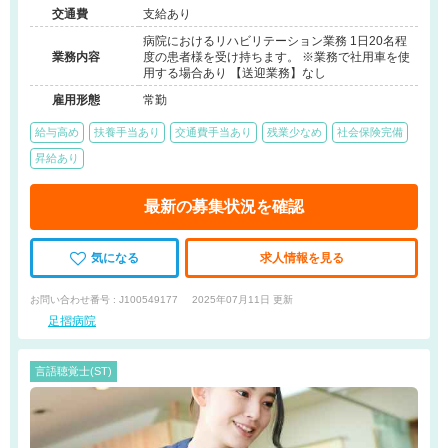
来）、その他（その他）
交通費
支給あり
病院におけるリハビリテーション業務 1日20名程
業務内容
度の患者様を受け持ちます。 ※業務で社用車を使
用する場合あり 【送迎業務】なし
雇用形態
常勤
給与高め
扶養手当あり
交通費手当あり
残業少なめ
社会保険完備
昇給あり
最新の募集状況を確認
気になる
求人情報を見る
お問い合わせ番号 : J100549177
2025年07月11日 更新
足摺病院
言語聴覚士(ST)