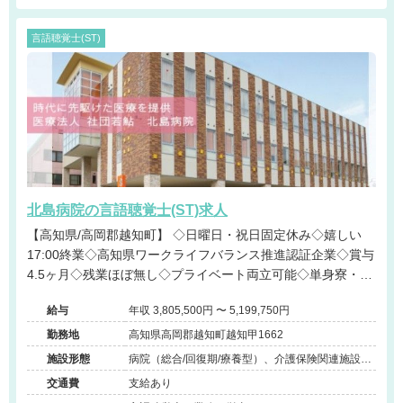
言語聴覚士(ST)
北島病院の言語聴覚士(ST)求人
【高知県/高岡郡越知町】 ◇日曜日・祝日固定休み◇嬉しい
17:00終業◇高知県ワークライフバランス推進認証企業◇賞与
4.5ヶ月◇残業ほぼ無し◇プライベート両立可能◇単身寮・託
児所完備◇一般病院求人＠高岡郡越知町
給与
年収 3,805,500円 〜 5,199,750円
勤務地
高知県高岡郡越知町越知甲1662
施設形態
病院（総合/回復期/療養型）、介護保険関連施設
（訪問看護・リハ）
交通費
支給あり