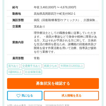
院＠高岡郡四万十町
給与
年収 3,460,000円 〜 4,676,000円
勤務地
高知県高岡郡四万十町見付902-1
施設形態
病院（回復期/療養型/ケアミックス）、介護保険関
連施設（介護老人保健施設/訪問看護・リハ）
交通費
支給あり
理学療法士としての職務全般に従事していただき
ます。 ・病気や事故などで身体や精神に障害があ
る方、又はそれが予測される方に対して、主体的
業務内容
な生活の獲得を図るため、諸機能の回復維持及び
開発を促す作業活動を用いて治療、指導及び援助
を行う業務です。
雇用形態
常勤
賞与あり
交通費手当あり
残業少なめ
年間休日120日以上
4週8休以上
社会保険完備
募集状況を確認する
気になる
求人情報を見る
お問い合わせ番号 : J101227634
2026年06月05日 更新