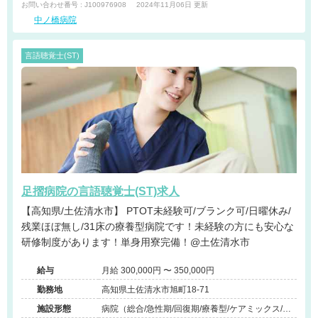
お問い合わせ番号 : J100976908
2024年11月06日 更新
中ノ橋病院
言語聴覚士(ST)
足摺病院の言語聴覚士(ST)求人
【高知県/土佐清水市】 PTOT未経験可/ブランク可/日曜休み/
残業ほぼ無し/31床の療養型病院です！未経験の方にも安心な
研修制度があります！単身用寮完備！@土佐清水市
給与
月給 300,000円 〜 350,000円
勤務地
高知県土佐清水市旭町18-71
施設形態
病院（総合/急性期/回復期/療養型/ケアミックス/外