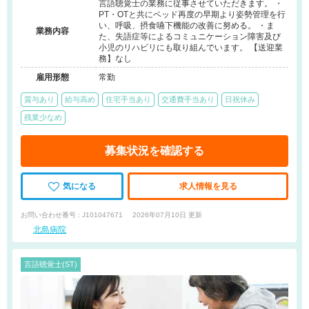
言語聴覚士の業務に従事させていただきます。 ・
PT・OTと共にベッド再度の早期より姿勢管理を行
い、呼吸、摂食嚥下機能の改善に努める。 ・ま
業務内容
た、失語症等によるコミュニケーション障害及び
小児のリハビリにも取り組んでいます。 【送迎業
務】なし
雇用形態
常勤
賞与あり
給与高め
住宅手当あり
交通費手当あり
日祝休み
残業少なめ
募集状況を確認する
気になる
求人情報を見る
お問い合わせ番号 : J101047671
2026年07月10日 更新
北島病院
言語聴覚士(ST)