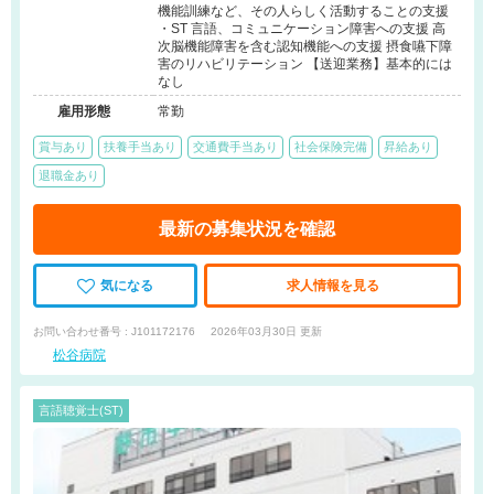
機能訓練など、その人らしく活動することの支援
・ST 言語、コミュニケーション障害への支援 高
次脳機能障害を含む認知機能への支援 摂食嚥下障
害のリハビリテーション 【送迎業務】基本的には
なし
雇用形態
常勤
賞与あり
扶養手当あり
交通費手当あり
社会保険完備
昇給あり
退職金あり
最新の募集状況を確認
気になる
求人情報を見る
お問い合わせ番号 : J101172176
2026年03月30日 更新
松谷病院
言語聴覚士(ST)