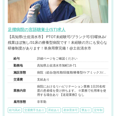
足摺病院の言語聴覚士(ST)求人
【高知県/土佐清水市】 PTOT未経験可/ブランク可/日曜休み/
残業ほぼ無し/31床の療養型病院です！未経験の方にも安心な
研修制度があります！単身用寮完備！@土佐清水市
給与
詳細ページをご確認ください
勤務地
高知県土佐清水市旭町18-71
施設形態
病院（総合/急性期/回復期/療養型/ケアミックス/外
来）、その他（その他）
交通費
支給あり
病院におけるリハビリテーション業務 1日20名程
業務内容
度の患者様を受け持ちます。 ※業務で社用車を使
用する場合あり 【送迎業務】なし
雇用形態
非常勤
給与高め
交通費手当あり
昇給あり
産休育休可
寮あり
定年制