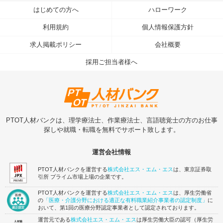
はじめての方へ
ハローワーク
利用規約
個人情報保護方針
求人掲載ポリシー
会社概要
採用ご担当者様へ
PTOT人材バンクは、理学療法士、作業療法士、言語聴覚士の方のお仕事
探しや就職・転職を無料でサポート致します。
運営会社情報
PTOT人材バンクを運営する
株式会社エス・エム・エス
は、東京証券取
引所 プライム市場上場の企業です。
PTOT人材バンクを運営する
株式会社エス・エム・エス
は、厚生労働省
の
「医療・介護分野における適正な有料職業紹介事業者の認定制度」
に
おいて、第1回の医療分野認定事業者として認定されております。
運営元である
株式会社エス・エム・エス
は厚生労働大臣の認可（厚生労