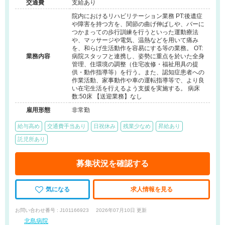
交通費
支給あり
院内におけるリハビリテーション業務 PT:後遺症
や障害を持つ方を、関節の曲げ伸ばしや、バーに
つかまっての歩行訓練を行うといった運動療法
や、マッサージや電気、温熱などを用いて痛み
を、和らげ生活動作を容易にする等の業務。 OT:
業務内容
病院スタッフと連携し、姿勢に重点を於いた全身
管理、住環境の調整（住宅改修・福祉用具の提
供・動作指導等）を行う。また、認知症患者への
作業活動、家事動作や車の運転指導等で、より良
い在宅生活を行えるよう支援を実施する。 病床
数:50床 【送迎業務】なし
雇用形態
非常勤
給与高め
交通費手当あり
日祝休み
残業少なめ
昇給あり
託児所あり
募集状況を確認する
気になる
求人情報を見る
お問い合わせ番号 : J101166923
2026年07月10日 更新
北島病院