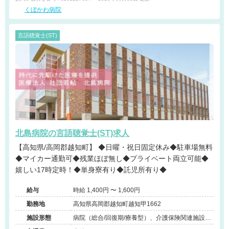
くぼかわ病院
言語聴覚士(ST)
北島病院の言語聴覚士(ST)求人
【高知県/高岡郡越知町】 ◆日曜・祝日固定休み◆駐車場無料
◆マイカー通勤可◆残業ほぼ無し◆プライベート両立可能◆
嬉しい17時定時！◆単身寮有り◆託児所有り◆
給与
時給 1,400円 〜 1,600円
勤務地
高知県高岡郡越知町越知甲1662
施設形態
病院（総合/回復期/療養型）、介護保険関連施設
（訪問看護・リハ）