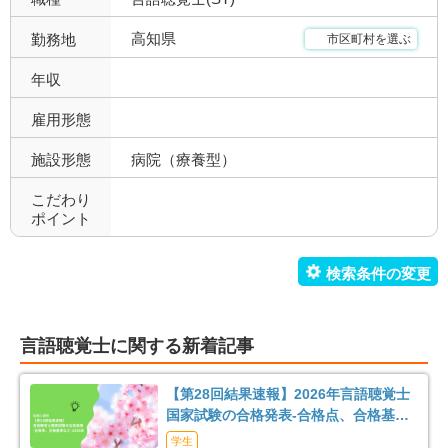
デイサービス
訪問看護・リハ
1
9
高知県
勤務地
市区町村を選ぶ
介護老人保健施設
特別養護老人ホーム
1
0
年収
サービス付き高齢者向け住
雇用形態
有料老人ホーム
0
0
宅
施設形態
病院（療養型）
ショートステイ
小規模多機能
1
0
こだわり
ポイント
小児療育
小児施設
25
11
児童発達支援
放課後等デイサービス
11
22
障害者施設
自費リハビリ施設
0
0
言語聴覚士に関する新着記事
【第28回結果速報】2026年言語聴覚士
国家試験の合格発表-合格点、合格基
準、合格率など-
学生