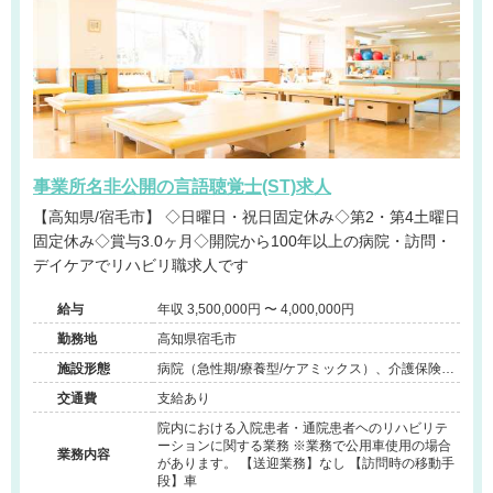
事業所名非公開の言語聴覚士(ST)求人
【高知県/宿毛市】 ◇日曜日・祝日固定休み◇第2・第4土曜日
固定休み◇賞与3.0ヶ月◇開院から100年以上の病院・訪問・
デイケアでリハビリ職求人です
給与
年収 3,500,000円 〜 4,000,000円
勤務地
高知県宿毛市
施設形態
病院（急性期/療養型/ケアミックス）、介護保険関
連施設（デイケア/デイサービス/ショートステイ/
交通費
支給あり
訪問看護・リハ）
院内における入院患者・通院患者ヘのリハビリテ
ーションに関する業務 ※業務で公用車使用の場合
業務内容
があります。 【送迎業務】なし 【訪問時の移動手
段】車