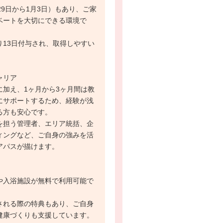
29日から1月3日）もあり、ご家
ベートを大切にできる環境で
り13日付与され、取得しやすい
ャリア
に加え、1ヶ月から3ヶ月間は教
にサポートするため、経験が浅
る方も安心です。
を担う管理者、エリア統括、企
ィングなど、ご自身の強みを活
アパスが描けます。
や入浴施設が無料で利用可能で
される際の特典もあり、ご自身
健康づくりも支援しています。