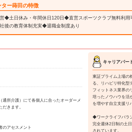
ンター蒔田の特徴
営◆土日休み・年間休日120日◆直営スポーツクラブ無料利用
社後の教育体制充実◆退職金制度あり
キャリアパー
東証プライム上場の
る、リハビリ特化型
フィットネス業界の
培ったノウハウを活
（通所介護）にて各個人に合ったオーダーメ
を増やす自立支援リ
ただきます。
◆ワークライフバラ
完全週休2日制の土日
者のアセスメント
されています。