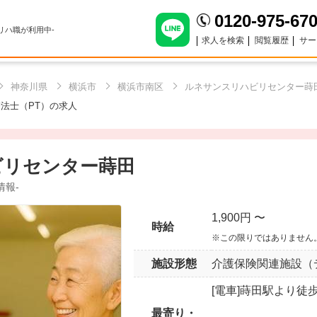
0120-975-67
のリハ職が利用中-
求人を検索
閲覧履歴
サー
神奈川県
横浜市
横浜市南区
ルネサンスリハビリセンター蒔
法士（PT）の求人
ビリセンター蒔田
情報-
1,900円 〜
時給
※この限りではありません
施設形態
介護保険関連施設（
[電車]蒔田駅より徒
最寄り・