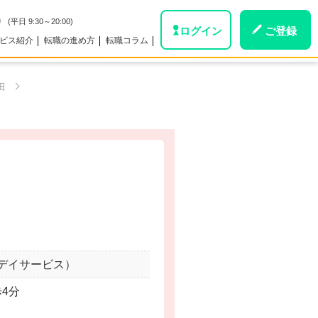
0
(平日 9:30～20:00)
ログイン
ご登録
ビス紹介
転職の進め方
転職コラム
田
。
デイサービス）
歩4分