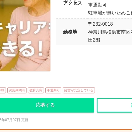
アクセス
車通勤可
駐車場が無いためご
〒232-0018
勤務地
神奈川県横浜市南区花
田2階
年制
試用期間有
教育充実
車通勤可
経営が安定している
応募する
26年07月07日 更新