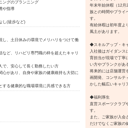
ニングのプランニング
年末年始休暇（12月
携や指導
族との時間やプライ
す。
し(徒歩など)
有給休暇は初年度よ
風土があります。
視し、土日休みの環境でメリハリをつけて働
◆スキルアップ・キ
入社後はガイダンス
括など、リハビリ専門職の枠を超えたキャリ
育担当が現場で丁寧
い方やブランクがあ
人で、安心して長く勤務したい方
将来的には店舗運営
関心があり、自身や家族の健康維持も大切に
画開発、コンサルテ
かした幅広いキャリ
とする健康的な職場環境に共感できる方
◆福利厚生
直営スポーツクラブ
す。
また、ご家族が入会
だけでなくご家族の