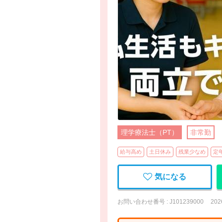
理学療法士（PT）
非常勤
給与高め
土日休み
残業少なめ
定
気になる
お問い合わせ番号 : J101239000
20