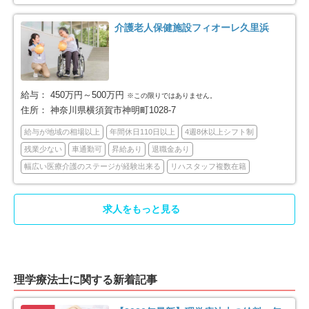
藤沢市
小田原市
119
74
介護老人保健施設フィオーレ久里浜
茅ヶ崎市
逗子市
57
23
三浦市
秦野市
17
39
給与：
450万円～500万円
※この限りではありません。
住所：
神奈川県横須賀市神明町1028-7
厚木市
大和市
64
49
給与が地域の相場以上
年間休日110日以上
4週8休以上シフト制
伊勢原市
海老名市
26
45
残業少ない
車通勤可
昇給あり
退職金あり
幅広い医療介護のステージが経験出来る
リハスタッフ複数在籍
座間市
南足柄市
43
12
求人をもっと見る
綾瀬市
三浦郡葉山町
16
2
高座郡寒川町
中郡大磯町
10
3
理学療法士に関する新着記事
中郡二宮町
足柄上郡中井町
5
8