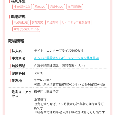
福利厚生
社会保険完備
昇給あり
退職金あり
雇用期間無
職場環境
未経験歓迎
教育充実
車通勤可
リハスタッフ複数在籍
経営が安定している
職場情報
テイト・エンタープライズ株式会社
法人名
あうる訪問看護リハビリステーション北久里浜
事業所名
介護保険関連施設（訪問看護・リハ）
施設形態
その他
診療科目
〒239-0807
勤務地
神奈川県横須賀市根岸町5-16-3 ハビタ4番館2A号室
磯子区に開設予定
最寄り・アク
セス
車通勤可
規定を満たせば、6ヶ月後から社有車で直行直帰可
能です
※社有車で通勤帰宅時お子様の送り迎えも可能です