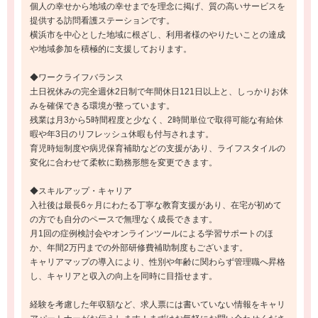
個人の幸せから地域の幸せまでを理念に掲げ、質の高いサービスを
提供する訪問看護ステーションです。
横浜市を中心とした地域に根ざし、利用者様のやりたいことの達成
や地域参加を積極的に支援しております。
◆ワークライフバランス
土日祝休みの完全週休2日制で年間休日121日以上と、しっかりお休
みを確保できる環境が整っています。
残業は月3から5時間程度と少なく、2時間単位で取得可能な有給休
暇や年3日のリフレッシュ休暇も付与されます。
育児時短制度や病児保育補助などの支援があり、ライフスタイルの
変化に合わせて柔軟に勤務形態を変更できます。
◆スキルアップ・キャリア
入社後は最長6ヶ月にわたる丁寧な教育支援があり、在宅が初めて
の方でも自分のペースで無理なく成長できます。
月1回の症例検討会やオンラインツールによる学習サポートのほ
か、年間2万円までの外部研修費補助制度もございます。
キャリアマップの導入により、性別や年齢に関わらず管理職へ昇格
し、キャリアと収入の向上を同時に目指せます。
経験を考慮した年収額など、求人票には書いていない情報をキャリ