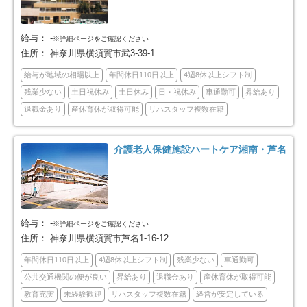
横浜市泉区
横浜市青葉区
54
82
給与：
-
※詳細ページをご確認ください
横浜市都筑区
川崎市全域
79
453
住所：
神奈川県横須賀市武3-39-1
給与が地域の相場以上
年間休日110日以上
4週8休以上シフト制
川崎市川崎区
川崎市幸区
66
61
残業少ない
土日祝休み
土日休み
日・祝休み
車通勤可
昇給あり
退職金あり
産休育休が取得可能
リハスタッフ複数在籍
川崎市中原区
川崎市高津区
72
65
川崎市多摩区
川崎市宮前区
介護老人保健施設ハートケア湘南・芦名
75
64
川崎市麻生区
相模原市全域
50
189
相模原市緑区
相模原市中央区
27
75
給与：
-
※詳細ページをご確認ください
住所：
神奈川県横須賀市芦名1-16-12
相模原市南区
横須賀市
87
77
年間休日110日以上
4週8休以上シフト制
残業少ない
車通勤可
公共交通機関の便が良い
昇給あり
退職金あり
産休育休が取得可能
平塚市
鎌倉市
40
65
教育充実
未経験歓迎
リハスタッフ複数在籍
経営が安定している