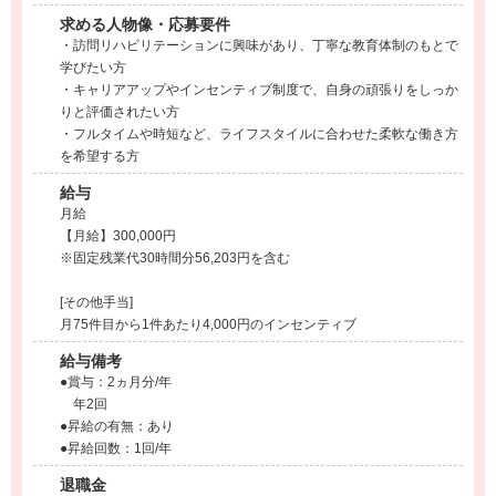
求める人物像・応募要件
・訪問リハビリテーションに興味があり、丁寧な教育体制のもとで
学びたい方
・キャリアアップやインセンティブ制度で、自身の頑張りをしっか
りと評価されたい方
・フルタイムや時短など、ライフスタイルに合わせた柔軟な働き方
を希望する方
給与
月給
【月給】300,000円
※固定残業代30時間分56,203円を含む
[その他手当]
月75件目から1件あたり4,000円のインセンティブ
給与備考
●賞与：2ヵ月分/年
年2回
●昇給の有無：あり
●昇給回数：1回/年
退職金