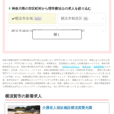
神奈川県
2686
神奈川県
の市区町村から理学療法士の求人を絞り込む
横浜市全域
横浜市鶴見区
1221
79
横浜市神奈川区
横浜市西区
62
31
横浜市中区
横浜市南区
61
65
横浜市保土ケ谷区
横浜市磯子区
50
43
神奈川県横須賀市での理学療法士(PT)求人をお探しなら【PTOT人材バンク】がおすすめです。希望に合った求人が見
つかります。PTOT人材バンクは、理学療法士・作業療法士・言語聴覚士に特化した転職支援サービスです。神奈川県
横須賀市をはじめ、全国の理学療法士(PT)求人を豊富に掲載し、
年間休日110日以上
・
教育充実
・
雇用期間無
などの
横浜市金沢区
横浜市港北区
52
123
特徴や、 正社員・アルバイト・パートなど、多様な雇用形態に対応しています（2026年8月7日現在）。 豊富な求人数と
専門アドバイザーのサポートにより、年収・勤務地・勤務形態などの希望条件にマッチした求人をスムーズに見つける
ことが可能。さらに、転職活動を円滑に進めるためのサポートとして、求人紹介から応募書類のアドバイス、面接対
策、条件交渉まで、経験豊富なキャリアアドバイザーが手厚く支援します。 掲載されている求人は、すべて事業所から
横浜市戸塚区
横浜市港南区
98
88
提供された正規の情報。応募内容は直接事業所へ届くため、転職・復職もスムーズに進められます。神奈川県横須賀市
で理学療法士(PT)としてキャリアアップを目指す方は、ぜひ【PTOT人材バンク】をご活用ください。
横浜市旭区
横浜市緑区
104
84
横須賀市の新着求人
横浜市瀬谷区
横浜市栄区
41
25
介護老人福祉施設横須賀愛光園