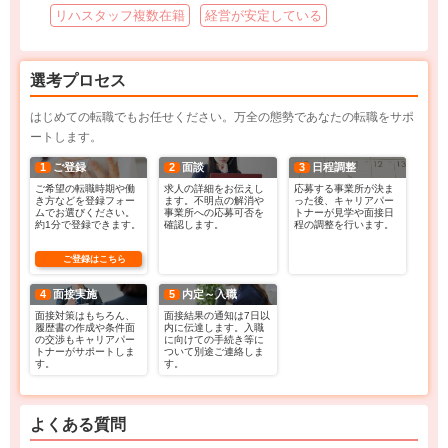
リハスタッフ複数在籍
経営が安定している
選考プロセス
はじめての転職でもお任せください。万全の態勢であなたの転職をサポ
ートします。
1
ご登録
2
面談
3
日程調整
ご希望の転職時期や働
求人の詳細をお伝えし
応募する事業所が決ま
き方などを登録フォー
ます。不明点の解消や
った後、キャリアパー
ムでお選びください。
事業所への応募可否を
トナーが見学や面接日
約1分で登録できます。
確認します。
程の調整を行います。
ご登録はこちら
4
面接実施
5
内定～入職
面接対策はもちろん、
面接結果の通知は7日以
履歴書の作成や条件面
内に伝達します。入職
の交渉もキャリアパー
に向けての手続き等に
トナーがサポートしま
ついて別途ご連絡しま
す。
す。
よくある質問