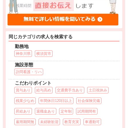
同じカテゴリの求人を検索する
勤務地
神奈川県
横須賀市
施設形態
訪問看護・リハ
こだわりポイント
賞与あり
給与高め
交通費手当あり
土日祝休み
残業少なめ
年間休日120日以上
社会保険完備
昇給あり
退職金あり
定年制
試用期間有
雇用期間無
未経験歓迎
教育充実
車通勤可