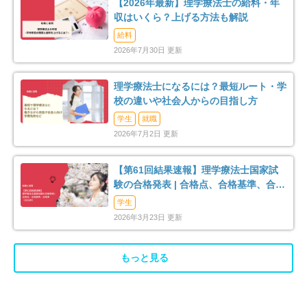
【2026年最新】理学療法士の給料・年
足柄上郡大井町
足柄上郡松田町
2
3
収はいくら？上げる方法も解説
給料
足柄上郡開成町
足柄下郡箱根町
4
3
2026年7月30日 更新
足柄下郡真鶴町
足柄下郡湯河原町
2
11
理学療法士になるには？最短ルート・学
校の違いや社会人からの目指し方
愛甲郡愛川町
4
学生
就職
2026年7月2日 更新
【第61回結果速報】理学療法士国家試
験の合格発表 | 合格点、合格基準、合格
率（2026年）
学生
2026年3月23日 更新
もっと見る