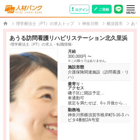
ご登録
ログイン
MENU
理学療法士（PT）の求人トップ
神奈川県
横須賀市
あう
あうる訪問看護リハビリステーション北久里浜
-理学療法士（PT）の求人・転職情報-
月給
300,000円 〜
※この限りではありません。
施設形態
介護保険関連施設（訪問看護・リ
ハ）
最寄り・
アクセス
磯子区に開設予定
車通勤可
規定を満たせば、6ヶ月後から社
有車で直行直帰可能です
勤務地
※社有車で通勤帰宅時お子様の送
神奈川県横須賀市根岸町5-16-3 ハ
り迎えも可能です
ビタ4番館2A号室
※自家用車で通勤希望の場合は、
要相談です