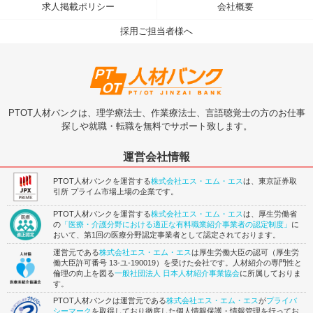
求人掲載ポリシー
会社概要
採用ご担当者様へ
PTOT人材バンクは、理学療法士、作業療法士、言語聴覚士の方のお仕事
探しや就職・転職を無料でサポート致します。
運営会社情報
PTOT人材バンクを運営する
株式会社エス・エム・エス
は、東京証券取
引所 プライム市場上場の企業です。
PTOT人材バンクを運営する
株式会社エス・エム・エス
は、厚生労働省
の
「医療・介護分野における適正な有料職業紹介事業者の認定制度」
に
おいて、第1回の医療分野認定事業者として認定されております。
運営元である
株式会社エス・エム・エス
は厚生労働大臣の認可（厚生労
働大臣許可番号 13-ユ-190019）を受けた会社です。人材紹介の専門性と
倫理の向上を図る
一般社団法人 日本人材紹介事業協会
に所属しておりま
す。
PTOT人材バンクは運営元である
株式会社エス・エム・エス
が
プライバ
シーマーク
を取得しており徹底した個人情報保護・情報管理を行ってお