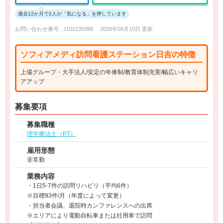
過去12か月で2人が「気になる」を押しています
お問い合わせ番号 : J101235998
2026年08月10日 更新
ソフィアメディ訪問看護ステーション日吉の特徴
上場グループ・大手法人/安定の年俸制/教育体制充実/幅広いキャリ
アアップ
募集要項
募集職種
理学療法士（PT）
雇用形態
非常勤
業務内容
・1日5-7件の訪問リハビリ（平均6件）
※目標93件/月（年度によって変更）
・担当者会議、退院時カンファレンスへの出席
※エリアにより電動自転車または社用車で訪問