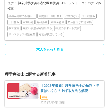
伊勢原市
海老名市
住所：
神奈川県横浜市港北区新横浜1-11-1 ラント・タチバナ1階A
26
45
号室
座間市
南足柄市
43
12
給与が地域の相場以上
年間休日110日以上
残業少ない
土日祝休み
土日休み
車通勤可
昇給あり
退職金あり
産休育休が取得可能
綾瀬市
三浦郡葉山町
16
2
教育充実
幅広い疾患が経験出来る
転居のサポート充実
リハスタッフ複数在籍
経営が安定している
高座郡寒川町
中郡大磯町
10
3
求人をもっと見る
中郡二宮町
足柄上郡中井町
5
8
足柄上郡大井町
足柄上郡松田町
2
3
理学療法士に関する新着記事
足柄上郡開成町
足柄下郡箱根町
4
3
【2026年最新】理学療法士の給料・年
足柄下郡真鶴町
足柄下郡湯河原町
2
11
収はいくら？上げる方法も解説
給料
愛甲郡愛川町
4
2026年7月30日 更新