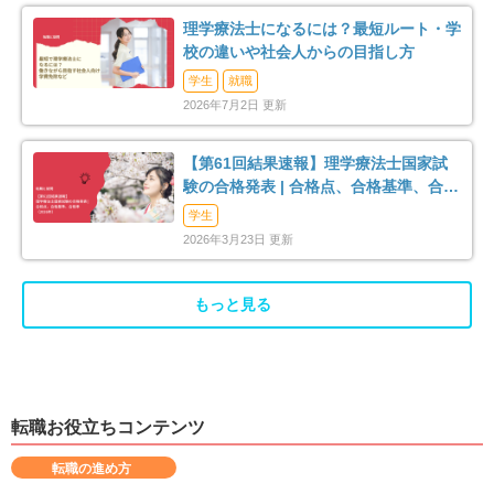
理学療法士になるには？最短ルート・学
校の違いや社会人からの目指し方
学生
就職
2026年7月2日 更新
【第61回結果速報】理学療法士国家試
験の合格発表 | 合格点、合格基準、合格
率（2026年）
学生
2026年3月23日 更新
もっと見る
転職お役立ちコンテンツ
転職の進め方