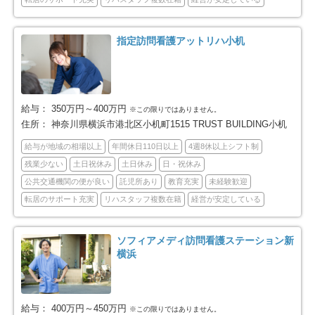
川崎市多摩区
川崎市宮前区
76
65
指定訪問看護アットリハ小机
川崎市麻生区
相模原市全域
49
190
相模原市緑区
相模原市中央区
27
76
給与：
350万円～400万円
※この限りではありません。
相模原市南区
横須賀市
87
77
住所：
神奈川県横浜市港北区小机町1515 TRUST BUILDING小机
給与が地域の相場以上
年間休日110日以上
4週8休以上シフト制
平塚市
鎌倉市
40
65
残業少ない
土日祝休み
土日休み
日・祝休み
公共交通機関の便が良い
託児所あり
教育充実
未経験歓迎
藤沢市
小田原市
119
74
転居のサポート充実
リハスタッフ複数在籍
経営が安定している
茅ヶ崎市
逗子市
57
23
ソフィアメディ訪問看護ステーション新
三浦市
秦野市
横浜
17
39
厚木市
大和市
64
49
給与：
400万円～450万円
※この限りではありません。