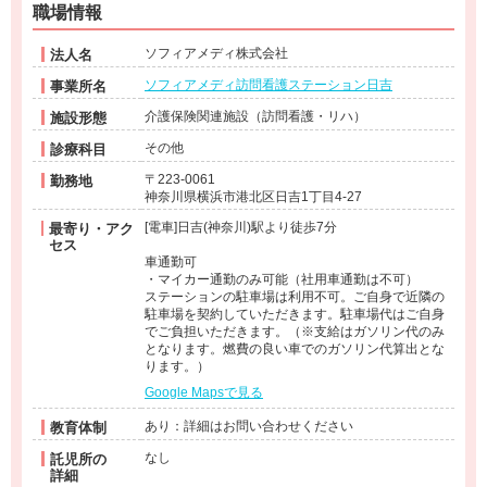
職場情報
ソフィアメディ株式会社
法人名
ソフィアメディ訪問看護ステーション日吉
事業所名
介護保険関連施設（訪問看護・リハ）
施設形態
その他
診療科目
〒223-0061
勤務地
神奈川県横浜市港北区日吉1丁目4-27
[電車]日吉(神奈川)駅より徒歩7分
最寄り・アク
セス
車通勤可
・マイカー通勤のみ可能（社用車通勤は不可）
ステーションの駐車場は利用不可。ご自身で近隣の
駐車場を契約していただきます。駐車場代はご自身
でご負担いただきます。（※支給はガソリン代のみ
となります。燃費の良い車でのガソリン代算出とな
ります。）
Google Mapsで見る
あり：詳細はお問い合わせください
教育体制
なし
託児所の
詳細