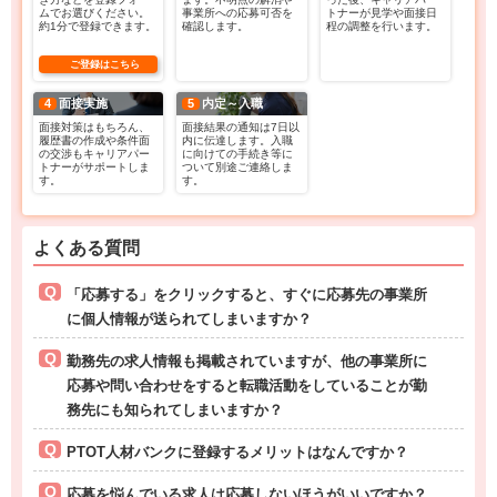
ムでお選びください。
事業所への応募可否を
トナーが見学や面接日
約1分で登録できます。
確認します。
程の調整を行います。
ご登録はこちら
4
面接実施
5
内定～入職
面接対策はもちろん、
面接結果の通知は7日以
履歴書の作成や条件面
内に伝達します。入職
の交渉もキャリアパー
に向けての手続き等に
トナーがサポートしま
ついて別途ご連絡しま
す。
す。
よくある質問
「応募する」をクリックすると、すぐに応募先の事業所
に個人情報が送られてしまいますか？
勤務先の求人情報も掲載されていますが、他の事業所に
応募や問い合わせをすると転職活動をしていることが勤
務先にも知られてしまいますか？
PTOT人材バンクに登録するメリットはなんですか？
応募を悩んでいる求人は応募しないほうがいいですか？