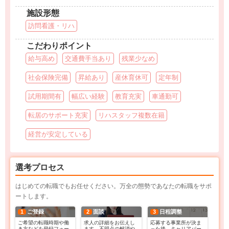
施設形態
訪問看護・リハ
こだわりポイント
給与高め
交通費手当あり
残業少なめ
社会保険完備
昇給あり
産休育休可
定年制
試用期間有
幅広い経験
教育充実
車通勤可
転居のサポート充実
リハスタッフ複数在籍
経営が安定している
選考プロセス
はじめての転職でもお任せください。万全の態勢であなたの転職をサポ
ートします。
1
ご登録
2
面談
3
日程調整
ご希望の転職時期や働
求人の詳細をお伝えし
応募する事業所が決ま
き方などを登録フォー
ます。不明点の解消や
った後、キャリアパー