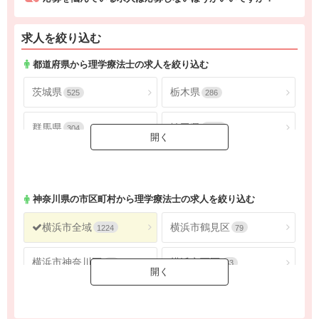
求人を絞り込む
都道府県から理学療法士の求人を絞り込む
茨城県
栃木県
525
286
群馬県
埼玉県
304
1806
千葉県
東京都
1625
4534
神奈川県
2692
神奈川県
の市区町村から理学療法士の求人を絞り込む
横浜市全域
横浜市鶴見区
1224
79
横浜市神奈川区
横浜市西区
62
33
横浜市中区
横浜市南区
61
65