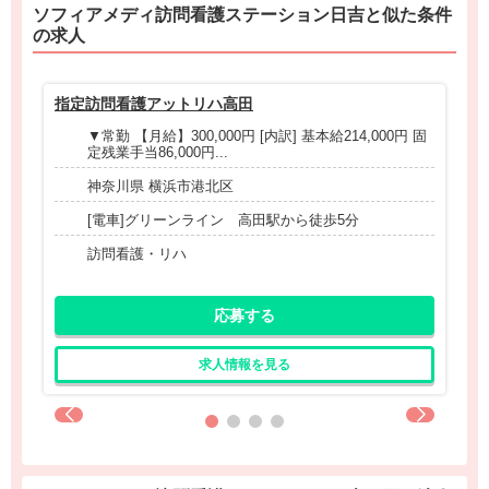
ソフィアメディ訪問看護ステーション日吉と
似た条件
の求人
指定訪問看護アットリハ高田
指
▼常勤 【月給】300,000円 [内訳] 基本給214,000円 固
定残業手当86,000円...
神奈川県 横浜市港北区
[電車]グリーンライン 高田駅から徒歩5分
訪問看護・リハ
応募する
求人情報を見る