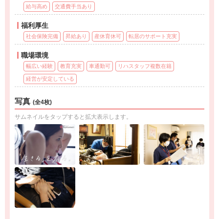
給与高め
交通費手当あり
福利厚生
社会保険完備
昇給あり
産休育休可
転居のサポート充実
職場環境
幅広い経験
教育充実
車通勤可
リハスタッフ複数在籍
経営が安定している
写真
(全4枚)
サムネイルをタップすると拡大表示します。