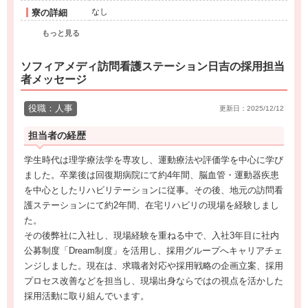
なし
寮の詳細
もっと見る
ソフィアメディ訪問看護ステーション日吉の採用担当
者メッセージ
役職：人事
更新日：2025/12/12
担当者の経歴
学生時代は理学療法学を専攻し、運動療法や評価学を中心に学び
ました。卒業後は回復期病院にて約4年間、脳血管・運動器疾患
を中心としたリハビリテーションに従事。その後、地元の訪問看
護ステーションにて約2年間、在宅リハビリの現場を経験しまし
た。
その後弊社に入社し、現場経験を重ねる中で、入社3年目に社内
公募制度「Dream制度」を活用し、採用グループへキャリアチェ
ンジしました。現在は、求職者対応や採用戦略の企画立案、採用
プロセス改善などを担当し、現場出身ならではの視点を活かした
採用活動に取り組んでいます。