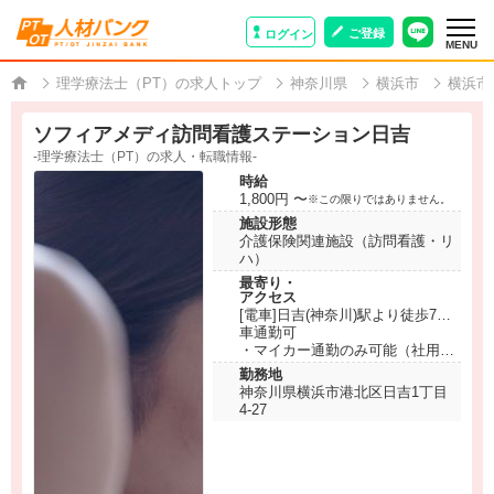
ご登録
ログイン
MENU
理学療法士（PT）の求人トップ
神奈川県
横浜市
横浜市
ソフィアメディ訪問看護ステーション日吉
-理学療法士（PT）の求人・転職情報-
時給
1,800円 〜
※この限りではありません。
施設形態
介護保険関連施設（訪問看護・リ
ハ）
最寄り・
アクセス
[電車]日吉(神奈川)駅より徒歩7分
車通勤可
・マイカー通勤のみ可能（社用車
通勤は不可）
勤務地
ステーションの駐車場は利用不
神奈川県横浜市港北区日吉1丁目
可。ご自身で近隣の駐車場を契約
4-27
していただきます。駐車場代はご
自身でご負担いただきます。（※
支給はガソリン代のみとなりま
す。燃費の良い車でのガソリン代
算出となります。）