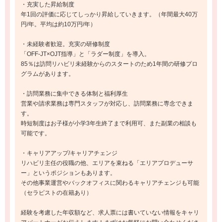
・充実した昇給制度
年1回の評価に応じてしっかり昇給していきます。（年間最大40万
円/年。平均は約10万円/年）
・未経験者歓迎。充実の研修制度
「OFF-JT×OJT指導」と「ラダー制度」を導入。
85％は訪問リハビリ未経験からのスタートのため1年間の研修プロ
グラムがあります。
・訪問業務に集中できる体制と福利厚生
営業や請求業務は専門スタッフが対応し、訪問業務に専念できま
す。
時短制度はお子様が小学3年生終了まで利用可、また副業の相談も
可能です。
・キャリアアップ/キャリアチェンジ
リハビリ主任の役職の他、エリアを束ねる「エリアプロデューサ
ー」というポジションもあります。
その他事業運営やバックオフィスに関わるキャリアチェンジも可能
（セラピストの在籍あり）
経験を考慮した年収額など、求人票には書いていない情報をキャリ