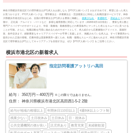
横浜市保土ケ谷区
横浜市磯子区
50
43
神奈川県横浜市港北区での理学療法士(PT)求人をお探しなら【PTOT人材バンク】がおすすめです。希望に合った求人
が見つかります。PTOT人材バンクは、理学療法士・作業療法士・言語聴覚士に特化した転職支援サービスです。神奈
川県横浜市港北区をはじめ、全国の理学療法士(PT)求人を豊富に掲載し、
残業少なめ
・
車通勤可
・
昇給あり
などの特
横浜市金沢区
横浜市港北区
52
123
徴や、 正社員・アルバイト・パートなど、多様な雇用形態に対応しています（2026年8月11日現在）。 豊富な求人数と
専門アドバイザーのサポートにより、年収・勤務地・勤務形態などの希望条件にマッチした求人をスムーズに見つける
ことが可能。さらに、転職活動を円滑に進めるためのサポートとして、求人紹介から応募書類のアドバイス、面接対
策、条件交渉まで、経験豊富なキャリアアドバイザーが手厚く支援します。 掲載されている求人は、すべて事業所から
横浜市戸塚区
横浜市港南区
98
88
提供された正規の情報。応募内容は直接事業所へ届くため、転職・復職もスムーズに進められます。神奈川県横浜市港
北区で理学療法士(PT)としてキャリアアップを目指す方は、ぜひ【PTOT人材バンク】をご活用ください。
横浜市旭区
横浜市緑区
104
85
横浜市港北区の新着求人
横浜市瀬谷区
横浜市栄区
42
25
指定訪問看護アットリハ高田
横浜市泉区
横浜市青葉区
54
82
横浜市都筑区
川崎市全域
78
455
給与：
350万円～400万円
※この限りではありません。
住所：
神奈川県横浜市港北区高田西1-5-2 2階
川崎市川崎区
川崎市幸区
66
62
給与が地域の相場以上
年間休日110日以上
4週8休以上シフト制
残業少ない
土日祝休み
土日休み
日・祝休み
川崎市中原区
川崎市高津区
72
65
公共交通機関の便が良い
託児所あり
教育充実
未経験歓迎
転居のサポート充実
リハスタッフ複数在籍
経営が安定している