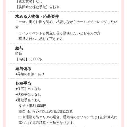
【送迎業務】なし
【訪問時の移動手段】自転車
求める人物像・応募要件
・一緒に働く仲間を認め、相談しながらチームでチャレンジしたい
方
・ライフイベントと両立し長く勤務したいとお考えの方
・経営方針へ共感して下さる方
給与
時給
【時給】1,800円-
給与備考
●昇給の有無：あり
各種手当
●住宅手当：なし
●扶養手当：なし
●通勤手当：あり
支給上限31,000円
※自宅から2km以上の場合支給対象
※車通勤可能エリアの場合、通勤時のガソリン代は下記計算式に
基づいて毎月精算・支給となります。