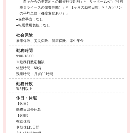
「自宅からの事業所への最短往復距離」÷「リッター25km（社有
車ミライースの燃費性能）」×「1ヶ月の勤務日数」×「ガソリン
の平均単価（都度変動あり）」
●保育手当：なし
●転居費用負担：なし
社会保険
雇用保険、労災保険、健康保険、厚生年金
勤務時間
9:00-18:00
※勤務日数応相談
休憩時間：60分
残業時間：月 約11時間
勤務日数
週3日以上
休日・休暇
【休日】
勤務日以外休み
【休暇】
有給休暇
冬期休日5日間