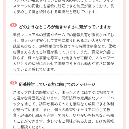
リアパスが用意されている点も決め手のひとつです。ライフ
ステージの変化にも柔軟に対応できる制度が整っており、長
く安心して働き続けられる環境だと感じています。
どのようなところが働きやすさに繋がっていますか
業務マニュアルの整備やチームでの情報共有が徹底されてお
り、属人化せず安心して業務に取り組める点が大きいです。
残業も少なく、1時間単位で取得できる時間休制度など、柔軟
な働き方を支える制度が整っています。また、育児や介護に
限らず、様々な事情を尊重した働き方が可能で、スタッフ一
人ひとりの状況に合わせて調整できる点も働きやすさに繋が
っていると感じています。
応募検討している方に向けてのメッセージ
スタッフ同士の距離が近く、困ったときにはすぐに相談でき
る温かな雰囲気があります。同行訪問や定期的なフィードバ
ックを通じて、訪問が初めての方も無理なく成長できる体制
が整っています。また、個々の希望やキャリアに応じて教
育・評価の仕組みも充実しており、やりがいを持ちながら働
くことができます。少しでもご興味がある方は、ぜひお気軽
にご相談ください。