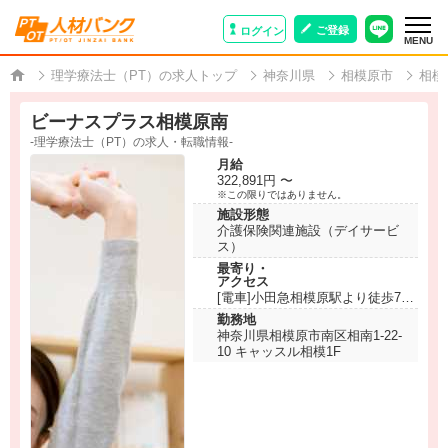
ご登録
ログイン
MENU
理学療法士（PT）の求人トップ
神奈川県
相模原市
相模
ビーナスプラス相模原南
-理学療法士（PT）の求人・転職情報-
月給
322,891円 〜
※この限りではありません。
施設形態
介護保険関連施設（デイサービ
ス）
最寄り・
アクセス
[電車]小田急相模原駅より徒歩7分
勤務地
神奈川県相模原市南区相南1-22-
10 キャッスル相模1F