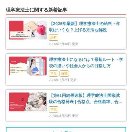
足柄上郡大井町
足柄上郡松田町
2
3
理学療法士に関する新着記事
足柄上郡開成町
足柄下郡箱根町
4
3
【2026年最新】理学療法士の給料・年
収はいくら？上げる方法も解説
足柄下郡真鶴町
足柄下郡湯河原町
2
11
給料
2026年7月30日 更新
愛甲郡愛川町
4
理学療法士になるには？最短ルート・学
校の違いや社会人からの目指し方
学生
就職
2026年7月2日 更新
【第61回結果速報】理学療法士国家試
験の合格発表 | 合格点、合格基準、合格
率（2026年）
学生
2026年3月23日 更新