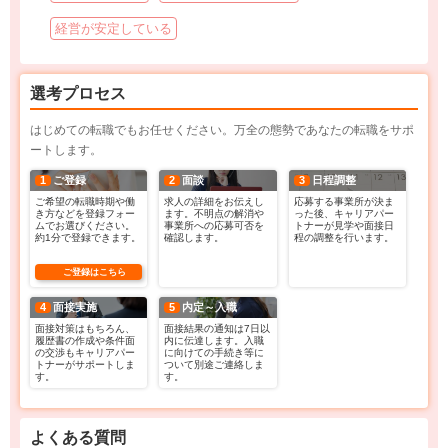
経営が安定している
選考プロセス
はじめての転職でもお任せください。万全の態勢であなたの転職をサポ
ートします。
1
ご登録
2
面談
3
日程調整
ご希望の転職時期や働
求人の詳細をお伝えし
応募する事業所が決ま
き方などを登録フォー
ます。不明点の解消や
った後、キャリアパー
ムでお選びください。
事業所への応募可否を
トナーが見学や面接日
約1分で登録できます。
確認します。
程の調整を行います。
ご登録はこちら
4
面接実施
5
内定～入職
面接対策はもちろん、
面接結果の通知は7日以
履歴書の作成や条件面
内に伝達します。入職
の交渉もキャリアパー
に向けての手続き等に
トナーがサポートしま
ついて別途ご連絡しま
す。
す。
よくある質問