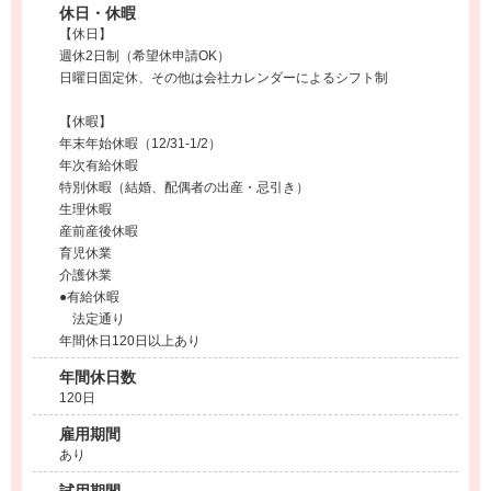
休日・休暇
【休日】
週休2日制（希望休申請OK）
日曜日固定休、その他は会社カレンダーによるシフト制
【休暇】
年末年始休暇（12/31-1/2）
年次有給休暇
特別休暇（結婚、配偶者の出産・忌引き）
生理休暇
産前産後休暇
育児休業
介護休業
●有給休暇
法定通り
年間休日120日以上あり
年間休日数
120日
雇用期間
あり