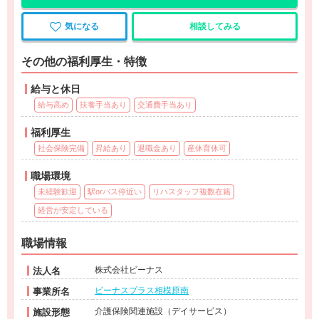
気になる
相談してみる
その他の福利厚生・特徴
給与と休日
給与高め
扶養手当あり
交通費手当あり
福利厚生
社会保険完備
昇給あり
退職金あり
産休育休可
職場環境
未経験歓迎
駅orバス停近い
リハスタッフ複数在籍
経営が安定している
職場情報
株式会社ビーナス
法人名
ビーナスプラス相模原南
事業所名
介護保険関連施設（デイサービス）
施設形態