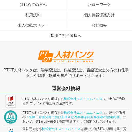
はじめての方へ
ハローワーク
利用規約
個人情報保護方針
求人掲載ポリシー
会社概要
採用ご担当者様へ
PTOT人材バンクは、理学療法士、作業療法士、言語聴覚士の方のお仕事
探しや就職・転職を無料でサポート致します。
運営会社情報
PTOT人材バンクを運営する
株式会社エス・エム・エス
は、東京証券取
引所 プライム市場上場の企業です。
PTOT人材バンクを運営する
株式会社エス・エム・エス
は、厚生労働省
の
「医療・介護分野における適正な有料職業紹介事業者の認定制度」
に
おいて、第1回の医療分野認定事業者として認定されております。
運営元である
株式会社エス・エム・エス
は厚生労働大臣の認可（厚生労