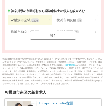
神奈川県
2688
神奈川県
の市区町村から理学療法士の求人を絞り込む
横浜市全域
横浜市鶴見区
1226
79
横浜市神奈川区
横浜市西区
62
31
横浜市中区
横浜市南区
61
67
横浜市保土ケ谷区
横浜市磯子区
50
43
神奈川県相模原市南区での理学療法士(PT)求人をお探しなら【PTOT人材バンク】がおすすめです。希望に合った求人
が見つかります。PTOT人材バンクは、理学療法士・作業療法士・言語聴覚士に特化した転職支援サービスです。神奈
川県相模原市南区をはじめ、全国の理学療法士(PT)求人を豊富に掲載し、
雇用期間無
などの特徴や、 正社員・アルバ
横浜市金沢区
横浜市港北区
51
125
イト・パートなど、多様な雇用形態に対応しています（2026年8月7日現在）。 豊富な求人数と専門アドバイザーのサポ
ートにより、年収・勤務地・勤務形態などの希望条件にマッチした求人をスムーズに見つけることが可能。さらに、転
職活動を円滑に進めるためのサポートとして、求人紹介から応募書類のアドバイス、面接対策、条件交渉まで、経験豊
富なキャリアアドバイザーが手厚く支援します。 掲載されている求人は、すべて事業所から提供された正規の情報。応
横浜市戸塚区
横浜市港南区
100
88
募内容は直接事業所へ届くため、転職・復職もスムーズに進められます。神奈川県相模原市南区で理学療法士(PT)とし
てキャリアアップを目指す方は、ぜひ【PTOT人材バンク】をご活用ください。
横浜市旭区
横浜市緑区
104
84
相模原市南区の新着求人
横浜市瀬谷区
横浜市栄区
41
25
Lii sports studio古淵