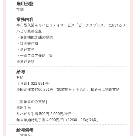
雇用形態
常勤
業務内容
半日型入浴＆リハビリデイサービス「ビーナスプラス」におけるリ
ハビリ業務全般
・個別機能訓練の提供
・計画書作成
・送迎業務
・一部フロア介助 等
※送迎必須
給与
月給
【月給】322,891円-
※固定残業代60,291円（30時間分）を含む。超過分は別途支給
［対象者のみ支給］
早出手当
リハビリ手当:500円-2,000円/半日
年末年始特別手当 4,000円/日（12/30、1/3が対象）
給与備考
賞与なし