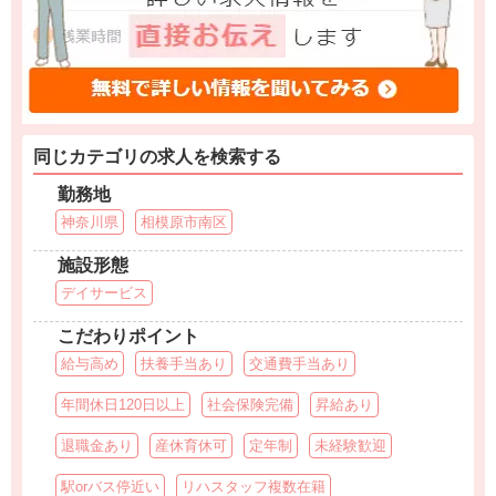
同じカテゴリの求人を検索する
勤務地
神奈川県
相模原市南区
施設形態
デイサービス
こだわりポイント
給与高め
扶養手当あり
交通費手当あり
年間休日120日以上
社会保険完備
昇給あり
退職金あり
産休育休可
定年制
未経験歓迎
駅orバス停近い
リハスタッフ複数在籍