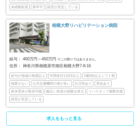
未経験歓迎
新卒可
経営が安定している
藤沢市
小田原市
118
74
茅ヶ崎市
逗子市
相模大野リハビリテーション病院
57
23
三浦市
秦野市
17
39
厚木市
大和市
64
49
給与：
400万円～450万円
※この限りではありません。
住所：
神奈川県相模原市南区相模大野7-8-16
伊勢原市
海老名市
26
45
給与が地域の相場以上
年間休日110日以上
4週8休以上シフト制
残業少ない
公共交通機関の便が良い
託児所あり
昇給あり
座間市
南足柄市
43
12
産休育休が取得可能
幅広い疾患が経験出来る
リハスタッフ複数在籍
経営が安定している
綾瀬市
三浦郡葉山町
16
2
高座郡寒川町
中郡大磯町
10
3
求人をもっと見る
中郡二宮町
足柄上郡中井町
5
8