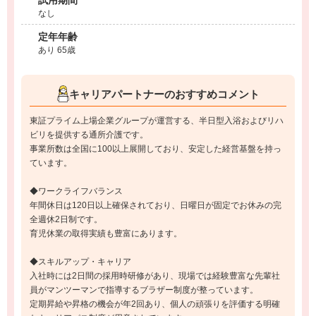
試用期間
なし
定年年齢
あり 65歳
キャリアパートナーのおすすめコメント
東証プライム上場企業グループが運営する、半日型入浴およびリハ
ビリを提供する通所介護です。
事業所数は全国に100以上展開しており、安定した経営基盤を持っ
ています。
◆ワークライフバランス
年間休日は120日以上確保されており、日曜日が固定でお休みの完
全週休2日制です。
育児休業の取得実績も豊富にあります。
◆スキルアップ・キャリア
入社時には2日間の採用時研修があり、現場では経験豊富な先輩社
員がマンツーマンで指導するブラザー制度が整っています。
定期昇給や昇格の機会が年2回あり、個人の頑張りを評価する明確