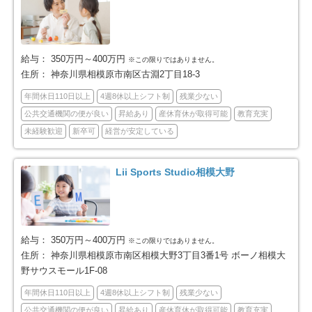
横浜市泉区
横浜市青葉区
54
82
横浜市都筑区
川崎市全域
79
453
給与：
350万円～400万円
※この限りではありません。
住所：
神奈川県相模原市南区古淵2丁目18-3
川崎市川崎区
川崎市幸区
66
61
年間休日110日以上
4週8休以上シフト制
残業少ない
公共交通機関の便が良い
昇給あり
産休育休が取得可能
教育充実
川崎市中原区
川崎市高津区
71
65
未経験歓迎
新卒可
経営が安定している
川崎市多摩区
川崎市宮前区
75
65
Lii Sports Studio相模大野
川崎市麻生区
相模原市全域
50
188
相模原市緑区
相模原市中央区
27
75
給与：
350万円～400万円
※この限りではありません。
住所：
神奈川県相模原市南区相模大野3丁目3番1号 ボーノ相模大
相模原市南区
横須賀市
86
77
野サウスモール1F-08
年間休日110日以上
4週8休以上シフト制
残業少ない
平塚市
鎌倉市
40
64
公共交通機関の便が良い
昇給あり
産休育休が取得可能
教育充実