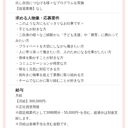
出し自信につなげる様々なプログラムを実施
【送迎業務】なし
求める人物像・応募要件
＜このような方にもピッタリなお仕事です＞
・子どもが好きな方
・ご自身の様々なご経験から「子ども支援」や「療育」に携わって
みたい方
・プライベートを大切にしながら働きたい方
・人に寄り添って働きたい方、人のためになる仕事がしたい方
・身体を動かすことが好きな方
・コミュニケーションが得意な方
・明るく元気に対応できる方
・前向きに物事を捉えて業務に取り組める方
・チームでなにかに取り組むことが好きな方
給与
月給
【月給】300,000円-
※正社員登用後
※固定残業代として30時間分・55,000円ｰを含む。超過分は別途支
給します。
※月給は各種手当を含む金額です。