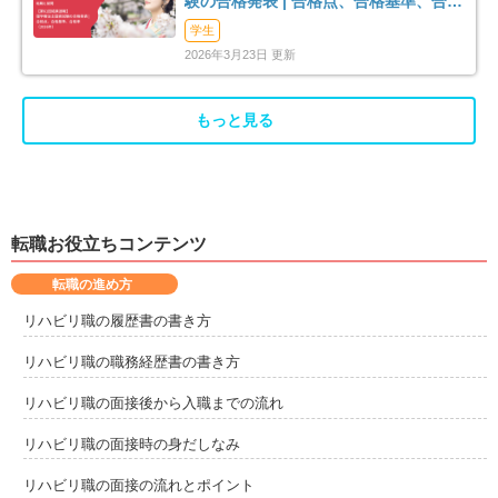
験の合格発表 | 合格点、合格基準、合格
率（2026年）
学生
2026年3月23日 更新
もっと見る
転職お役立ちコンテンツ
転職の進め方
リハビリ職の履歴書の書き方
リハビリ職の職務経歴書の書き方
リハビリ職の面接後から入職までの流れ
リハビリ職の面接時の身だしなみ
リハビリ職の面接の流れとポイント