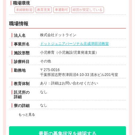
職場環境
未経験歓迎
教育充実
車通勤可
経営が安定している
職場情報
株式会社ドットライン
法人名
ドットジュニアパーソナル京成津田沼教室
事業所名
小児療育（小児施設/児童発達支援）
施設形態
その他
診療科目
〒275-0016
勤務地
千葉県習志野市津田沼4-10-33 清水ビル201号室
あり：詳細はお問い合わせください
教育体制
なし
託児所の
詳細
なし
寮の詳細
もっと見る
最新の募集状況を確認する