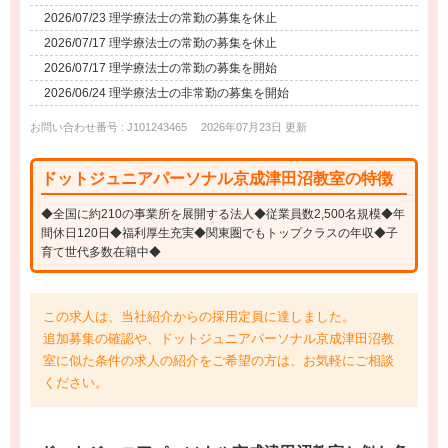
2026/07/23 理学療法士の常勤の募集を休止
2026/07/17 理学療法士の常勤の募集を休止
2026/07/17 理学療法士の常勤の募集を開始
2026/06/24 理学療法士の非常勤の募集を開始
お問い合わせ番号 : J101243465
2026年07月23日 更新
ドットジュニアパーソナル京成津田沼教室の特徴
◆全国に約210の事業所を展開する法人◆従業員数2,500名規模◆年
間休日120日◆福利厚生充実◆関東圏でもトップクラスの年収◆子
育て世代多数在籍中◆
この求人は、当社紹介からの採用定員に達しました。
追加募集の確認や、ドットジュニアパーソナル京成津田沼教
室に似た条件の求人の紹介をご希望の方は、お気軽にご相談
ください。