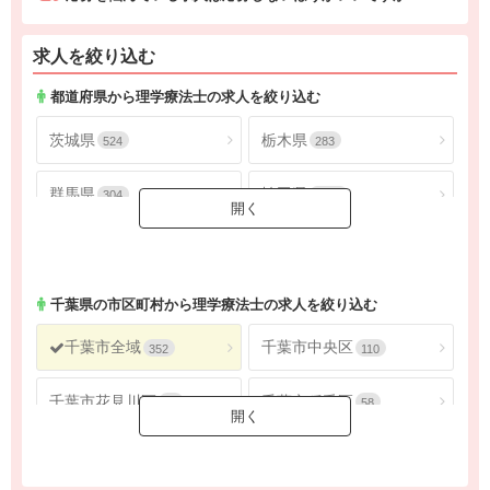
求人を絞り込む
都道府県から理学療法士の求人を絞り込む
茨城県
栃木県
524
283
群馬県
埼玉県
304
1805
千葉県
東京都
1624
4565
神奈川県
2686
千葉県
の市区町村から理学療法士の求人を絞り込む
千葉市全域
千葉市中央区
352
110
千葉市花見川区
千葉市稲毛区
56
58
千葉市若葉区
千葉市緑区
40
51