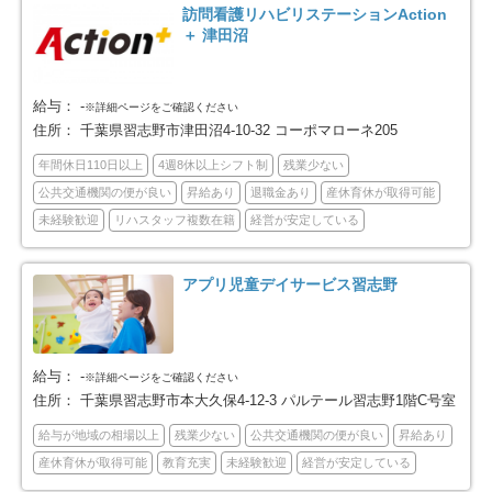
訪問看護リハビリステーションAction
八千代市
我孫子市
54
23
＋ 津田沼
鴨川市
鎌ケ谷市
12
47
給与：
-
※詳細ページをご確認ください
君津市
富津市
2
6
住所：
千葉県習志野市津田沼4-10-32 コーポマローネ205
年間休日110日以上
4週8休以上シフト制
残業少ない
浦安市
四街道市
46
35
公共交通機関の便が良い
昇給あり
退職金あり
産休育休が取得可能
未経験歓迎
リハスタッフ複数在籍
経営が安定している
袖ケ浦市
八街市
11
17
アプリ児童デイサービス習志野
印西市
白井市
23
16
富里市
南房総市
12
6
給与：
-
※詳細ページをご確認ください
匝瑳市
香取市
4
16
住所：
千葉県習志野市本大久保4-12-3 パルテール習志野1階C号室
給与が地域の相場以上
残業少ない
公共交通機関の便が良い
昇給あり
山武市
いすみ市
15
14
産休育休が取得可能
教育充実
未経験歓迎
経営が安定している