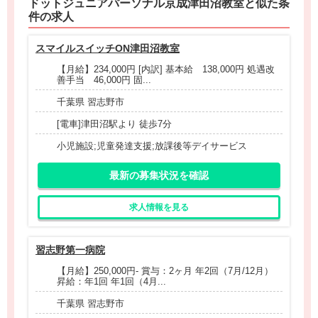
ドットジュニアパーソナル京成津田沼教室と
似た条
件
の求人
スマイルスイッチON津田沼教室
【月給】234,000円 [内訳] 基本給 138,000円 処遇改
善手当 46,000円 固...
千葉県 習志野市
[電車]津田沼駅より 徒歩7分
小児施設;児童発達支援;放課後等デイサービス
最新の募集状況を確認
求人情報を見る
習志野第一病院
【月給】250,000円- 賞与：2ヶ月 年2回（7月/12月）
昇給：年1回 年1回（4月...
千葉県 習志野市