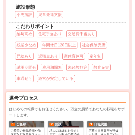
施設形態
小児施設
児童発達支援
こだわりポイント
給与高め
住宅手当あり
交通費手当あり
残業少なめ
年間休日120日以上
社会保険完備
昇給あり
退職金あり
産休育休可
定年制
試用期間有
雇用期間無
未経験歓迎
教育充実
車通勤可
経営が安定している
選考プロセス
はじめての転職でもお任せください。万全の態勢であなたの転職をサポ
ートします。
1
ご登録
2
面談
3
日程調整
ご希望の転職時期や働
求人の詳細をお伝えし
応募する事業所が決ま
き方などを登録フォー
ます。不明点の解消や
った後、キャリアパー