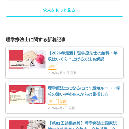
印旛郡酒々井町
印旛郡栄町
4
3
求人をもっと見る
香取郡東庄町
大網白里市
5
15
山武郡九十九里町
山武郡横芝光町
2
2
理学療法士に関する新着記事
長生郡一宮町
長生郡睦沢町
1
2
【2026年最新】理学療法士の給料・年
収はいくら？上げる方法も解説
長生郡長生村
長生郡白子町
3
2
給料
2026年7月30日 更新
長生郡長柄町
長生郡長南町
2
1
理学療法士になるには？最短ルート・学
夷隅郡大多喜町
安房郡鋸南町
3
1
校の違いや社会人からの目指し方
学生
就職
2026年7月2日 更新
【第61回結果速報】理学療法士国家試