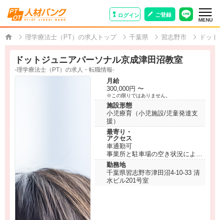
ご登録
ログイン
MENU
理学療法士（PT）の求人トップ
千葉県
習志野市
ドット
ドットジュニアパーソナル京成津田沼教室
-理学療法士（PT）の求人・転職情報-
月給
300,000円 〜
※この限りではありません。
施設形態
小児療育（小児施設/児童発達支
援）
最寄り・
アクセス
車通勤可
事業所と駐車場の空き状況による
※キャリアパートナーにお問い合
勤務地
わせください。
千葉県習志野市津田沼4-10-33 清
水ビル201号室