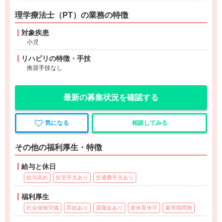
理学療法士（PT）の業務の特徴
対象疾患
小児
リハビリの特徴・手技
推奨手技なし
最新の募集状況を確認する
気になる
相談してみる
その他の福利厚生・特徴
給与と休日
給与高め
住宅手当あり
交通費手当あり
福利厚生
社会保険完備
昇給あり
退職金あり
産休育休可
雇用期間無