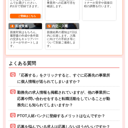
ムでお選びください。
事業所への応募可否を
トナーが見学や面接日
約1分で登録できます。
確認します。
程の調整を行います。
ご登録はこちら
4
面接実施
5
内定～入職
面接対策はもちろん、
面接結果の通知は7日以
履歴書の作成や条件面
内に伝達します。入職
の交渉もキャリアパー
に向けての手続き等に
トナーがサポートしま
ついて別途ご連絡しま
す。
す。
よくある質問
「応募する」をクリックすると、すぐに応募先の事業所
に個人情報が送られてしまいますか？
勤務先の求人情報も掲載されていますが、他の事業所に
応募や問い合わせをすると転職活動をしていることが勤
務先にも知られてしまいますか？
PTOT人材バンクに登録するメリットはなんですか？
応募を悩んでいる求人は応募しないほうがいいですか？