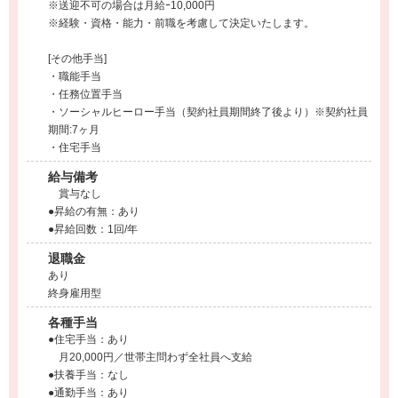
※送迎不可の場合は月給ｰ10,000円
※経験・資格・能力・前職を考慮して決定いたします。
[その他手当]
・職能手当
・任務位置手当
・ソーシャルヒーロー手当（契約社員期間終了後より）※契約社員
期間:7ヶ月
・住宅手当
給与備考
賞与なし
●昇給の有無：あり
●昇給回数：1回/年
退職金
あり
終身雇用型
各種手当
●住宅手当：あり
月20,000円／世帯主問わず全社員へ支給
●扶養手当：なし
●通勤手当：あり