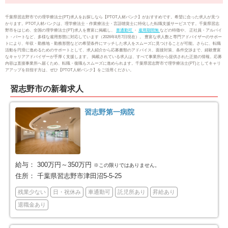
千葉市美浜区
銚子市
37
19
千葉県習志野市での理学療法士(PT)求人をお探しなら【PTOT人材バンク】がおすすめです。希望に合った求人が見つ
かります。PTOT人材バンクは、理学療法士・作業療法士・言語聴覚士に特化した転職支援サービスです。千葉県習志
野市をはじめ、全国の理学療法士(PT)求人を豊富に掲載し、
車通勤可
・
雇用期間無
などの特徴や、 正社員・アルバイ
市川市
船橋市
88
176
ト・パートなど、多様な雇用形態に対応しています（2026年8月7日現在）。 豊富な求人数と専門アドバイザーのサポー
トにより、年収・勤務地・勤務形態などの希望条件にマッチした求人をスムーズに見つけることが可能。さらに、転職
活動を円滑に進めるためのサポートとして、求人紹介から応募書類のアドバイス、面接対策、条件交渉まで、経験豊富
なキャリアアドバイザーが手厚く支援します。 掲載されている求人は、すべて事業所から提供された正規の情報。応募
館山市
木更津市
14
20
内容は直接事業所へ届くため、転職・復職もスムーズに進められます。千葉県習志野市で理学療法士(PT)としてキャリ
アアップを目指す方は、ぜひ【PTOT人材バンク】をご活用ください。
松戸市
野田市
136
46
習志野市の新着求人
茂原市
成田市
22
15
習志野第一病院
佐倉市
東金市
49
6
旭市
習志野市
9
47
給与：
300万円～350万円
※この限りではありません。
住所：
千葉県習志野市津田沼5-5-25
柏市
勝浦市
122
1
残業少ない
日・祝休み
車通勤可
託児所あり
昇給あり
退職金あり
市原市
流山市
51
46