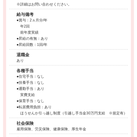
※詳細はお問い合わせください。
給与備考
●賞与：2ヵ月分/年
年2回
前年度実績
●昇給の有無：あり
●昇給回数：1回/年
退職金
あり
各種手当
●住宅手当：なし
●扶養手当：なし
●通勤手当：あり
実費支給
●保育手当：なし
●転居費用負担：あり
ほうせんか引っ越し制度（引越し手当金30万円支給 ※規定有）
社会保険
雇用保険、労災保険、健康保険、厚生年金