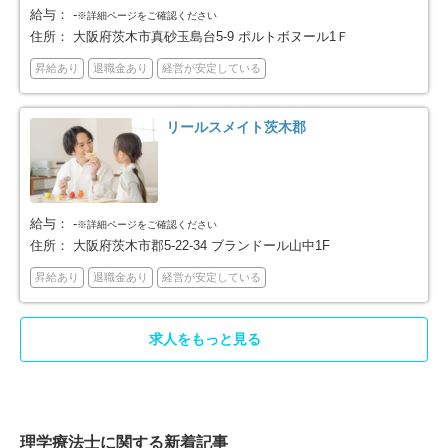
堺市東区
堺市西区
22
36
給与：
-
※詳細ページをご確認ください
住所：
大阪府茨木市真砂玉島台5-9 ポルトボヌール1Ｆ
堺市南区
堺市北区
22
39
昇給あり
退職金あり
経営が安定している
堺市美原区
岸和田市
16
51
リールスメイト茨木郡
豊中市
池田市
180
42
吹田市
泉大津市
141
15
給与：
-
※詳細ページをご確認ください
住所：
大阪府茨木市郡5-22-34 ブランドール山中1F
高槻市
貝塚市
91
20
昇給あり
退職金あり
経営が安定している
守口市
枚方市
60
108
求人をもっと見る
茨木市
八尾市
130
87
泉佐野市
富田林市
19
60
理学療法士に関する新着記事
寝屋川市
河内長野市