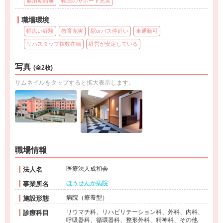
雇用期間無
転居のサポート充実
職場環境
幅広い経験
教育充実
駅orバス停近い
車通勤可
リハスタッフ複数在籍
経営が安定している
写真
(全2枚)
サムネイルをタップすると拡大表示します。
職場情報
医療法人成和会
法人名
ほうせんか病院
事業所名
病院（療養型）
施設形態
リウマチ科、リハビリテーション科、外科、内科、
診療科目
呼吸器科、循環器科、整形外科、精神科、その他