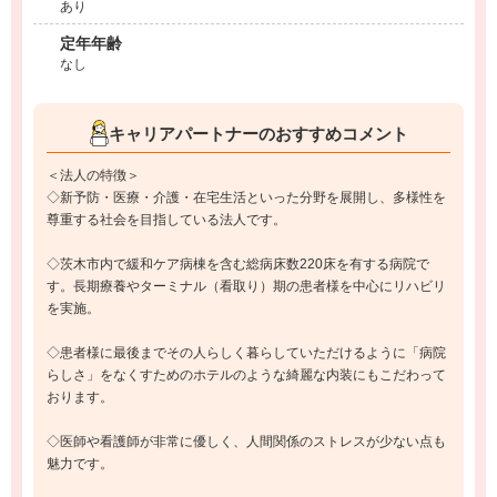
あり
定年年齢
なし
キャリアパートナーのおすすめコメント
＜法人の特徴＞
◇新予防・医療・介護・在宅生活といった分野を展開し、多様性を
尊重する社会を目指している法人です。
◇茨木市内で緩和ケア病棟を含む総病床数220床を有する病院で
す。長期療養やターミナル（看取り）期の患者様を中心にリハビリ
を実施。
◇患者様に最後までその人らしく暮らしていただけるように「病院
らしさ」をなくすためのホテルのような綺麗な内装にもこだわって
おります。
◇医師や看護師が非常に優しく、人間関係のストレスが少ない点も
魅力です。