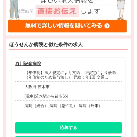
ほうせんか病院と
似た条件
の求人
谷川記念病院
北
【年俸制】法人規定により支給 ※規定により優遇
（年俸制のため賞与無し） 昇給：年1回 交通...
大阪府 茨木市
[電車]茨木駅から徒歩6分
病院（総合）;病院（急性期）;病院（外来）
応募する