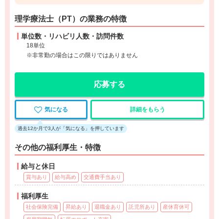
理学療法士（PT）の業務の特徴
単位数・リハビリ人数・訪問件数
18単位
※非常勤の場合はこの限りではありません
応募する
気になる
詳細をもらう
過去12か月で3人が「気になる」を押しています
その他の福利厚生・特徴
給与と休日
賞与あり
給与高め
交通費手当あり
福利厚生
社会保険完備
昇給あり
退職金あり
託児所あり
産休育休可