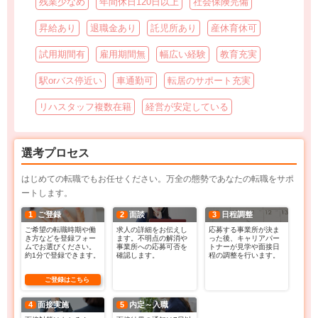
残業少なめ
年間休日120日以上
社会保険完備
昇給あり
退職金あり
託児所あり
産休育休可
試用期間有
雇用期間無
幅広い経験
教育充実
駅orバス停近い
車通勤可
転居のサポート充実
リハスタッフ複数在籍
経営が安定している
選考プロセス
はじめての転職でもお任せください。万全の態勢であなたの転職をサポ
ートします。
1
ご登録
2
面談
3
日程調整
ご希望の転職時期や働
求人の詳細をお伝えし
応募する事業所が決ま
き方などを登録フォー
ます。不明点の解消や
った後、キャリアパー
ムでお選びください。
事業所への応募可否を
トナーが見学や面接日
約1分で登録できます。
確認します。
程の調整を行います。
ご登録はこちら
4
面接実施
5
内定～入職