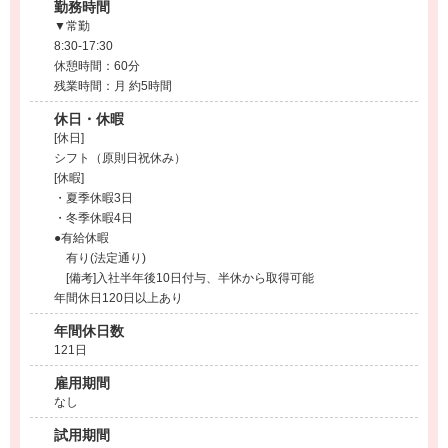
勤務時間
▼常勤
8:30-17:30
休憩時間：60分
残業時間：月 約5時間
休日・休暇
[休日]
シフト（原則日祝休み）
[休暇]
・夏季休暇3日
・冬季休暇4日
●有給休暇
有り(法定通り)
[備考]入社半年後10日付与、半休から取得可能
年間休日120日以上あり
年間休日数
121日
雇用期間
なし
試用期間