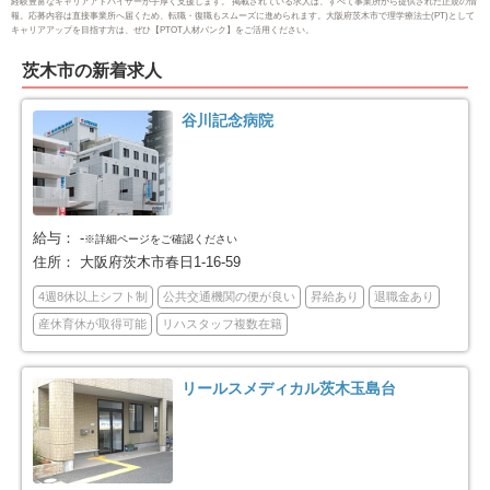
経験豊富なキャリアアドバイザーが手厚く支援します。 掲載されている求人は、すべて事業所から提供された正規の情
大阪市東淀川区
大阪市東成区
67
52
報。応募内容は直接事業所へ届くため、転職・復職もスムーズに進められます。大阪府茨木市で理学療法士(PT)として
キャリアアップを目指す方は、ぜひ【PTOT人材バンク】をご活用ください。
大阪市生野区
大阪市旭区
66
37
茨木市の新着求人
大阪市城東区
大阪市阿倍野区
55
48
谷川記念病院
大阪市住吉区
大阪市東住吉区
61
62
大阪市西成区
大阪市淀川区
44
60
給与：
-
※詳細ページをご確認ください
住所：
大阪府茨木市春日1-16-59
大阪市鶴見区
大阪市住之江区
41
41
4週8休以上シフト制
公共交通機関の便が良い
昇給あり
退職金あり
産休育休が取得可能
リハスタッフ複数在籍
大阪市平野区
大阪市北区
58
80
大阪市中央区
堺市全域
57
229
リールスメディカル茨木玉島台
堺市堺区
堺市中区
52
42