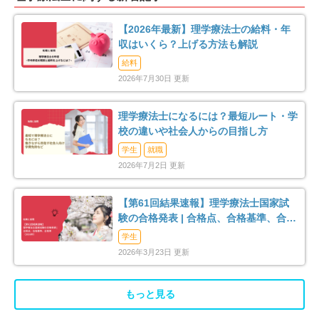
71
28
【2026年最新】理学療法士の給料・年
松原市
大東市
27
33
収はいくら？上げる方法も解説
給料
和泉市
箕面市
35
66
2026年7月30日 更新
柏原市
羽曳野市
9
27
理学療法士になるには？最短ルート・学
校の違いや社会人からの目指し方
門真市
摂津市
69
44
学生
就職
2026年7月2日 更新
高石市
藤井寺市
12
27
【第61回結果速報】理学療法士国家試
東大阪市
泉南市
184
10
験の合格発表 | 合格点、合格基準、合格
率（2026年）
学生
四條畷市
交野市
12
32
2026年3月23日 更新
大阪狭山市
阪南市
29
10
もっと見る
三島郡島本町
豊能郡豊能町
6
5