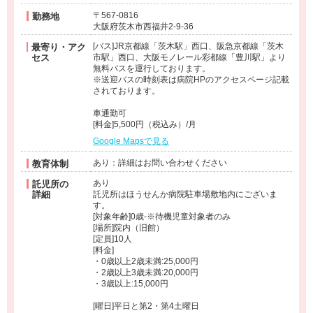
〒567-0816
勤務地
大阪府茨木市西福井2-9-36
[バス]JR京都線「茨木駅」西口、阪急京都線「茨木
最寄り・アク
セス
市駅」西口、大阪モノレール彩都線「豊川駅」より
無料バスを運行しております。
※送迎バスの時刻表は病院HPのアクセスページ記載
されております。
車通勤可
[料金]5,500円（税込み）/月
Google Mapsで見る
あり：詳細はお問い合わせください
教育体制
あり
託児所の
詳細
託児所はほうせんか病院駐車場敷地内にございま
す。
[対象年齢]0歳-※待機児童対象者のみ
[場所]院内（旧館）
[定員]10人
[料金]
・0歳以上2歳未満:25,000円
・2歳以上3歳未満:20,000円
・3歳以上:15,000円
[曜日]平日と第2・第4土曜日