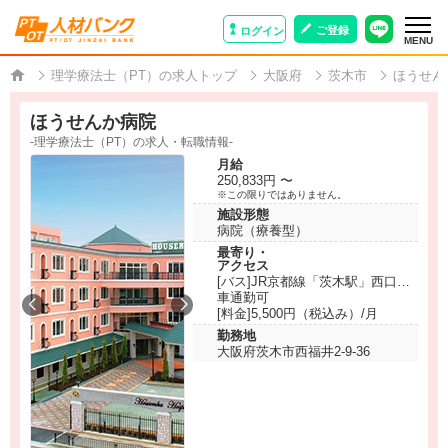
ご登録
ログイン
MENU
理学療法士（PT）の求人トップ
大阪府
茨木市
ほうせん
ほうせんか病院
-理学療法士（PT）の求人・転職情報-
月給
250,833円 〜
※この限りではありません。
施設形態
病院（療養型）
最寄り・
アクセス
[バス]JR京都線「茨木駅」西口、
阪急京都線「茨木市駅」西口、大
車通勤可
阪モノレール彩都線「豊川駅」よ
[料金]5,500円（税込み）/月
り無料バスを運行しております。
勤務地
※送迎バスの時刻表は病院HPの
大阪府茨木市西福井2-9-36
アクセスページ記載されておりま
す。