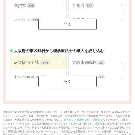
滋賀県
京都府
325
639
大阪府
兵庫県
3124
1605
奈良県
和歌山県
316
146
大阪府
の市区町村から理学療法士の求人を絞り込む
大阪市全域
大阪市都島区
1129
40
大阪市福島区
大阪市此花区
38
17
大阪市西区
大阪市港区
34
29
大阪市大正区
大阪市天王寺区
31
39
大阪府茨木市での理学療法士(PT)求人をお探しなら【PTOT人材バンク】がおすすめです。希望に合った求人が見つか
ります。PTOT人材バンクは、理学療法士・作業療法士・言語聴覚士に特化した転職支援サービスです。大阪府茨木市
をはじめ、全国の理学療法士(PT)求人を豊富に掲載し、
賞与あり
・
残業少なめ
・
昇給あり
などの特徴や、 正社員・
大阪市浪速区
大阪市西淀川区
35
37
アルバイト・パートなど、多様な雇用形態に対応しています（2026年8月7日現在）。 豊富な求人数と専門アドバイザー
のサポートにより、年収・勤務地・勤務形態などの希望条件にマッチした求人をスムーズに見つけることが可能。さら
に、転職活動を円滑に進めるためのサポートとして、求人紹介から応募書類のアドバイス、面接対策、条件交渉まで、