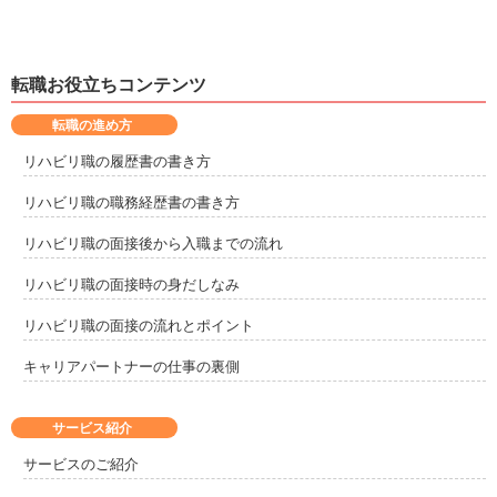
豊能郡能勢町
泉北郡忠岡町
1
10
転職お役立ちコンテンツ
泉南郡熊取町
泉南郡岬町
10
3
転職の進め方
南河内郡千早赤阪村
リハビリ職の履歴書の書き方
2
リハビリ職の職務経歴書の書き方
リハビリ職の面接後から入職までの流れ
リハビリ職の面接時の身だしなみ
リハビリ職の面接の流れとポイント
キャリアパートナーの仕事の裏側
サービス紹介
サービスのご紹介