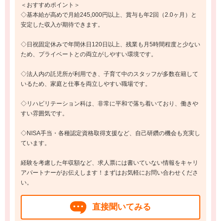
＜おすすめポイント＞
◇基本給が高めで月給245,000円以上、賞与も年2回（2.0ヶ月）と
安定した収入が期待できます。
◇日祝固定休みで年間休日120日以上、残業も月5時間程度と少ない
ため、プライベートとの両立がしやすい環境です。
◇法人内の託児所が利用でき、子育て中のスタッフが多数在籍して
いるため、家庭と仕事を両立しやすい職場です。
◇リハビリテーション科は、非常に平和で落ち着いており、働きや
すい雰囲気です。
◇NISA手当・各種認定資格取得支援など、自己研鑽の機会も充実し
ています。
経験を考慮した年収額など、求人票には書いていない情報をキャリ
アパートナーがお伝えします！まずはお気軽にお問い合わせくださ
い。
直接聞いてみる