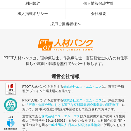
利用規約
個人情報保護方針
求人掲載ポリシー
会社概要
採用ご担当者様へ
PTOT人材バンクは、理学療法士、作業療法士、言語聴覚士の方のお仕事
探しや就職・転職を無料でサポート致します。
運営会社情報
PTOT人材バンクを運営する
株式会社エス・エム・エス
は、東京証券取
引所 プライム市場上場の企業です。
PTOT人材バンクを運営する
株式会社エス・エム・エス
は、厚生労働省
の
「医療・介護分野における適正な有料職業紹介事業者の認定制度」
に
おいて、第1回の医療分野認定事業者として認定されております。
運営元である
株式会社エス・エム・エス
は厚生労働大臣の認可（厚生労
働大臣許可番号 13-ユ-190019）を受けた会社です。人材紹介の専門性と
倫理の向上を図る
一般社団法人 日本人材紹介事業協会
に所属しておりま
す。