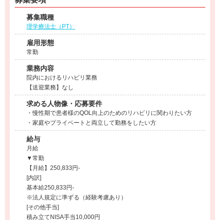
募集職種
理学療法士（PT）
雇用形態
常勤
業務内容
院内におけるリハビリ業務
【送迎業務】なし
求める人物像・応募要件
・慢性期で患者様のQOL向上のためのリハビリに関わりたい方
・家庭やプライベートと両立して勤務をしたい方
給与
月給
▼常勤
【月給】250,833円-
[内訳]
基本給250,833円-
※法人規定に準ずる（経験考慮あり）
[その他手当]
積み立てNISA手当10,000円