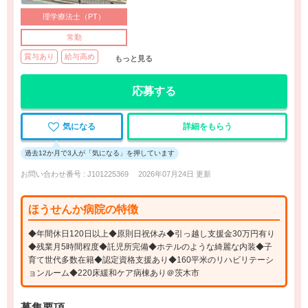
理学療法士（PT）
常勤
賞与あり
給与高め
もっと見る
応募する
気になる
詳細をもらう
過去12か月で3人が「気になる」を押しています
お問い合わせ番号 : J101225369
2026年07月24日 更新
ほうせんか病院の特徴
◆年間休日120日以上◆原則日祝休み◆引っ越し支援金30万円有り
◆残業月5時間程度◆託児所完備◆ホテルのような綺麗な内装◆子
育て世代多数在籍◆認定資格支援あり◆160平米のリハビリテーシ
ョンルーム◆220床緩和ケア病棟あり＠茨木市
募集要項