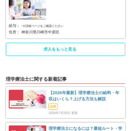
三浦市
秦野市
17
39
厚木市
大和市
64
49
給与：
-
※詳細ページをご確認ください
伊勢原市
海老名市
住所：
神奈川県川崎市中原区
26
45
座間市
南足柄市
43
12
求人をもっと見る
綾瀬市
三浦郡葉山町
16
2
高座郡寒川町
中郡大磯町
10
3
理学療法士に関する新着記事
中郡二宮町
足柄上郡中井町
5
8
【2026年最新】理学療法士の給料・年
収はいくら？上げる方法も解説
足柄上郡大井町
足柄上郡松田町
2
3
給料
2026年7月30日 更新
足柄上郡開成町
足柄下郡箱根町
4
3
理学療法士になるには？最短ルート・学