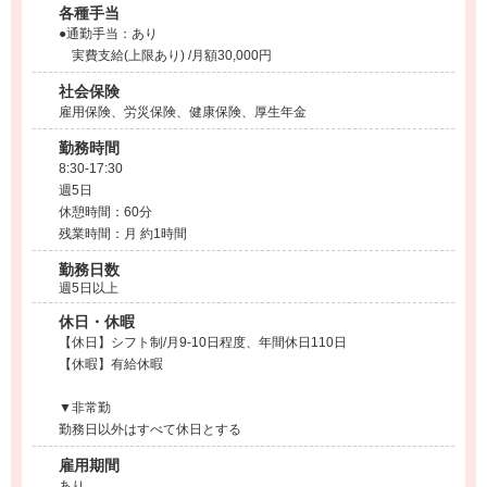
各種手当
●通勤手当：あり
実費支給(上限あり) /月額30,000円
社会保険
雇用保険、労災保険、健康保険、厚生年金
勤務時間
8:30-17:30
週5日
休憩時間：60分
残業時間：月 約1時間
勤務日数
週5日以上
休日・休暇
【休日】シフト制/月9-10日程度、年間休日110日
【休暇】有給休暇
▼非常勤
勤務日以外はすべて休日とする
雇用期間
あり