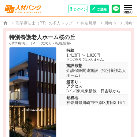
ご登録
ログイン
MENU
理学療法士（PT）の求人トップ
神奈川県
川崎市
川崎市
特別養護老人ホーム桜の丘
-理学療法士（PT）の求人・転職情報-
時給
1,413円 〜 1,920円
※この限りではありません。
施設形態
介護保険関連施設（特別養護老人
ホーム）
最寄り・
アクセス
[バス]東急東横線 日吉駅からバ
ス「さくらが丘」下車徒歩5分
勤務地
神奈川県川崎市中原区井田3-16-1