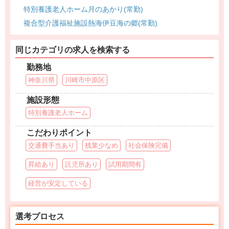
特別養護老人ホーム月のあかり(常勤)
複合型介護福祉施設熱海伊豆海の郷(常勤)
同じカテゴリの求人を検索する
勤務地
神奈川県
川崎市中原区
施設形態
特別養護老人ホーム
こだわりポイント
交通費手当あり
残業少なめ
社会保険完備
昇給あり
託児所あり
試用期間有
経営が安定している
選考プロセス