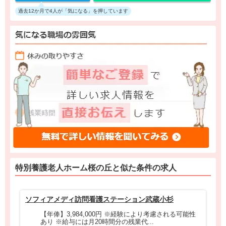
過去12か月で4人が「気になる」を押しています
特別養護老人ホーム桜の丘と
似た条件
の求人
ソフィアメディ訪問看護ステーション武蔵小杉
ソ
【年俸】3,984,000円 ※経験により考慮される可能性
あり ※給与には月20時間分の残業代...