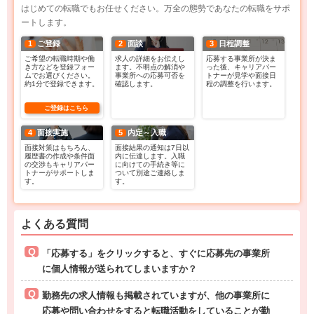
はじめての転職でもお任せください。万全の態勢であなたの転職をサポ
ートします。
1
ご登録
2
面談
3
日程調整
ご希望の転職時期や働
求人の詳細をお伝えし
応募する事業所が決ま
き方などを登録フォー
ます。不明点の解消や
った後、キャリアパー
ムでお選びください。
事業所への応募可否を
トナーが見学や面接日
約1分で登録できます。
確認します。
程の調整を行います。
ご登録はこちら
4
面接実施
5
内定～入職
面接対策はもちろん、
面接結果の通知は7日以
履歴書の作成や条件面
内に伝達します。入職
の交渉もキャリアパー
に向けての手続き等に
トナーがサポートしま
ついて別途ご連絡しま
す。
す。
よくある質問
「応募する」をクリックすると、すぐに応募先の事業所
に個人情報が送られてしまいますか？
勤務先の求人情報も掲載されていますが、他の事業所に
応募や問い合わせをすると転職活動をしていることが勤