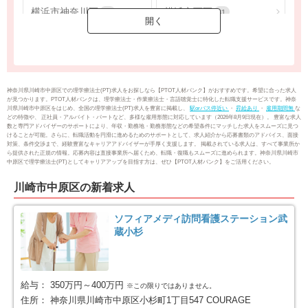
横浜市神奈川区
横浜市西区
62
31
横浜市中区
横浜市南区
61
65
横浜市保土ケ谷区
横浜市磯子区
50
43
神奈川県川崎市中原区での理学療法士(PT)求人をお探しなら【PTOT人材バンク】がおすすめです。希望に合った求人
が見つかります。PTOT人材バンクは、理学療法士・作業療法士・言語聴覚士に特化した転職支援サービスです。神奈
川県川崎市中原区をはじめ、全国の理学療法士(PT)求人を豊富に掲載し、
駅orバス停近い
・
昇給あり
・
雇用期間無
な
横浜市金沢区
横浜市港北区
52
123
どの特徴や、 正社員・アルバイト・パートなど、多様な雇用形態に対応しています（2026年8月9日現在）。 豊富な求人
数と専門アドバイザーのサポートにより、年収・勤務地・勤務形態などの希望条件にマッチした求人をスムーズに見つ
けることが可能。さらに、転職活動を円滑に進めるためのサポートとして、求人紹介から応募書類のアドバイス、面接
対策、条件交渉まで、経験豊富なキャリアアドバイザーが手厚く支援します。 掲載されている求人は、すべて事業所か
横浜市戸塚区
横浜市港南区
98
88
ら提供された正規の情報。応募内容は直接事業所へ届くため、転職・復職もスムーズに進められます。神奈川県川崎市
中原区で理学療法士(PT)としてキャリアアップを目指す方は、ぜひ【PTOT人材バンク】をご活用ください。
横浜市旭区
横浜市緑区
104
84
川崎市中原区の新着求人
横浜市瀬谷区
横浜市栄区
41
25
ソフィアメディ訪問看護ステーション武
蔵小杉
横浜市泉区
横浜市青葉区
54
82
横浜市都筑区
川崎市全域
79
453
給与：
350万円～400万円
※この限りではありません。
住所：
神奈川県川崎市中原区小杉町1丁目547 COURAGE