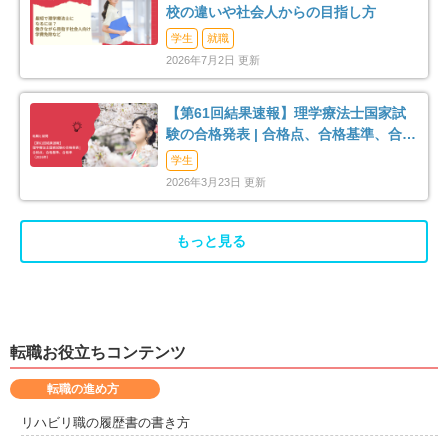
足柄下郡真鶴町
足柄下郡湯河原町
2
11
校の違いや社会人からの目指し方
学生
就職
愛甲郡愛川町
4
2026年7月2日 更新
【第61回結果速報】理学療法士国家試
験の合格発表 | 合格点、合格基準、合格
率（2026年）
学生
2026年3月23日 更新
もっと見る
転職お役立ちコンテンツ
転職の進め方
リハビリ職の履歴書の書き方