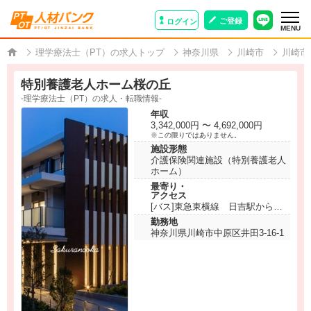
ご登録
ログイン
MENU
理学療法士（PT）の求人トップ
神奈川県
川崎市
川崎市
特別養護老人ホーム桜の丘
-理学療法士（PT）の求人・転職情報-
年収
3,342,000円 〜 4,692,000円
※この限りではありません。
施設形態
介護保険関連施設（特別養護老人
ホーム）
最寄り・
アクセス
[バス]東急東横線 日吉駅からバ
ス「さくらが丘」下車徒歩5分
勤務地
神奈川県川崎市中原区井田3-16-1