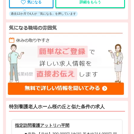
気になる
詳細をもらう
過去12か月で4人が「気になる」を押しています
特別養護老人ホーム桜の丘と
似た条件
の求人
指定訪問看護アットリハ平間
池