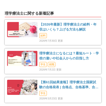
足柄上郡開成町
足柄下郡箱根町
4
3
理学療法士に関する新着記事
足柄下郡真鶴町
足柄下郡湯河原町
2
11
【2026年最新】理学療法士の給料・年
収はいくら？上げる方法も解説
愛甲郡愛川町
4
給料
2026年7月30日 更新
理学療法士になるには？最短ルート・学
校の違いや社会人からの目指し方
学生
就職
2026年7月2日 更新
【第61回結果速報】理学療法士国家試
験の合格発表 | 合格点、合格基準、合格
率（2026年）
学生
2026年3月23日 更新