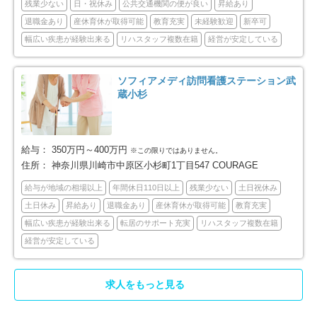
残業少ない
日・祝休み
公共交通機関の便が良い
昇給あり
退職金あり
産休育休が取得可能
教育充実
未経験歓迎
新卒可
茅ヶ崎市
逗子市
57
23
幅広い疾患が経験出来る
リハスタッフ複数在籍
経営が安定している
三浦市
秦野市
17
39
ソフィアメディ訪問看護ステーション武
蔵小杉
厚木市
大和市
64
49
伊勢原市
海老名市
26
45
給与：
350万円～400万円
※この限りではありません。
住所：
神奈川県川崎市中原区小杉町1丁目547 COURAGE
座間市
南足柄市
43
12
給与が地域の相場以上
年間休日110日以上
残業少ない
土日祝休み
土日休み
昇給あり
退職金あり
産休育休が取得可能
教育充実
綾瀬市
三浦郡葉山町
16
2
幅広い疾患が経験出来る
転居のサポート充実
リハスタッフ複数在籍
経営が安定している
高座郡寒川町
中郡大磯町
10
3
中郡二宮町
足柄上郡中井町
5
8
求人をもっと見る
足柄上郡大井町
足柄上郡松田町
2
3