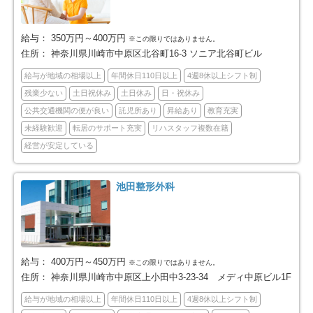
横浜市泉区
横浜市青葉区
54
82
横浜市都筑区
川崎市全域
78
455
給与：
350万円～400万円
※この限りではありません。
住所：
神奈川県川崎市中原区北谷町16-3 ソニア北谷町ビル
川崎市川崎区
川崎市幸区
66
62
給与が地域の相場以上
年間休日110日以上
4週8休以上シフト制
残業少ない
土日祝休み
土日休み
日・祝休み
川崎市中原区
川崎市高津区
72
65
公共交通機関の便が良い
託児所あり
昇給あり
教育充実
未経験歓迎
転居のサポート充実
リハスタッフ複数在籍
川崎市多摩区
川崎市宮前区
76
65
経営が安定している
川崎市麻生区
相模原市全域
49
190
池田整形外科
相模原市緑区
相模原市中央区
27
76
相模原市南区
横須賀市
87
77
給与：
400万円～450万円
※この限りではありません。
平塚市
鎌倉市
住所：
神奈川県川崎市中原区上小田中3-23-34 メディ中原ビル1F
40
65
給与が地域の相場以上
年間休日110日以上
4週8休以上シフト制
藤沢市
小田原市
119
74