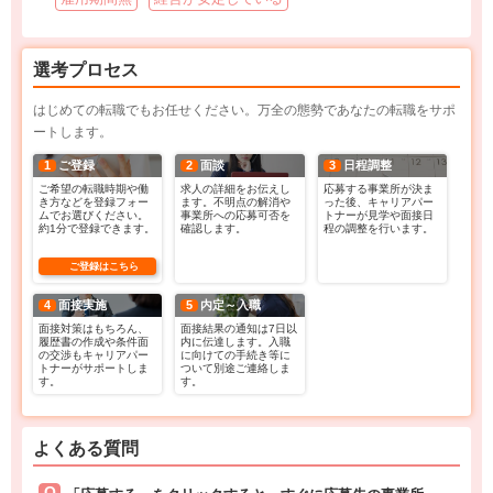
選考プロセス
はじめての転職でもお任せください。万全の態勢であなたの転職をサポ
ートします。
1
ご登録
2
面談
3
日程調整
ご希望の転職時期や働
求人の詳細をお伝えし
応募する事業所が決ま
き方などを登録フォー
ます。不明点の解消や
った後、キャリアパー
ムでお選びください。
事業所への応募可否を
トナーが見学や面接日
約1分で登録できます。
確認します。
程の調整を行います。
ご登録はこちら
4
面接実施
5
内定～入職
面接対策はもちろん、
面接結果の通知は7日以
履歴書の作成や条件面
内に伝達します。入職
の交渉もキャリアパー
に向けての手続き等に
トナーがサポートしま
ついて別途ご連絡しま
す。
す。
よくある質問