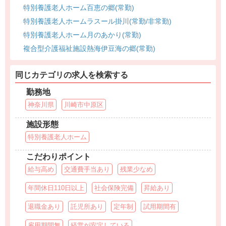
特別養護老人ホーム百恵の郷(常勤)
特別養護老人ホームラスール掛川(常勤/非常勤)
特別養護老人ホーム月のあかり(常勤)
複合型介護福祉施設熱海伊豆海の郷(常勤)
同じカテゴリの求人を検索する
勤務地
神奈川県
川崎市中原区
施設形態
特別養護老人ホーム
こだわりポイント
給与高め
交通費手当あり
残業少なめ
年間休日110日以上
社会保険完備
昇給あり
退職金あり
託児所あり
定年制
試用期間有
雇用期間無
経営が安定している