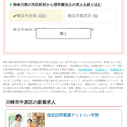
神奈川県
2692
神奈川県
の市区町村から理学療法士の求人を絞り込む
横浜市全域
横浜市鶴見区
1224
79
横浜市神奈川区
横浜市西区
62
33
横浜市中区
横浜市南区
61
65
横浜市保土ケ谷区
横浜市磯子区
50
43
神奈川県川崎市中原区での理学療法士(PT)求人をお探しなら【PTOT人材バンク】がおすすめです。希望に合った求人
が見つかります。PTOT人材バンクは、理学療法士・作業療法士・言語聴覚士に特化した転職支援サービスです。神奈
川県川崎市中原区をはじめ、全国の理学療法士(PT)求人を豊富に掲載し、
社会保険完備
・
託児所あり
・
未経験歓迎
な
横浜市金沢区
横浜市港北区
52
123
どの特徴や、 正社員・アルバイト・パートなど、多様な雇用形態に対応しています（2026年8月11日現在）。 豊富な求
人数と専門アドバイザーのサポートにより、年収・勤務地・勤務形態などの希望条件にマッチした求人をスムーズに見
つけることが可能。さらに、転職活動を円滑に進めるためのサポートとして、求人紹介から応募書類のアドバイス、面
接対策、条件交渉まで、経験豊富なキャリアアドバイザーが手厚く支援します。 掲載されている求人は、すべて事業所
横浜市戸塚区
横浜市港南区
98
88
から提供された正規の情報。応募内容は直接事業所へ届くため、転職・復職もスムーズに進められます。神奈川県川崎
市中原区で理学療法士(PT)としてキャリアアップを目指す方は、ぜひ【PTOT人材バンク】をご活用ください。
横浜市旭区
横浜市緑区
104
85
川崎市中原区の新着求人
横浜市瀬谷区
横浜市栄区
42
25
指定訪問看護アットリハ平間