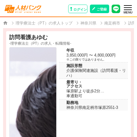
ご登録
ログイン
MENU
理学療法士（PT）の求人トップ
神奈川県
南足柄市
訪問
訪問看護あゆむ
-理学療法士（PT）の求人・転職情報-
年収
3,850,000円 〜 4,800,000円
※この限りではありません。
施設形態
介護保険関連施設（訪問看護・リ
ハ）
最寄り・
アクセス
塚原駅より徒歩2分
車通勤可
勤務地
神奈川県南足柄市塚原2551-3