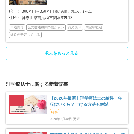
57
23
給与：
300万円～350万円
※この限りではありません。
三浦市
秦野市
17
39
住所：
神奈川県南足柄市関本609-13
車通勤可
公共交通機関の便が良い
昇給あり
未経験歓迎
厚木市
大和市
64
49
経営が安定している
伊勢原市
海老名市
26
45
求人をもっと見る
座間市
南足柄市
43
12
綾瀬市
三浦郡葉山町
16
2
理学療法士に関する新着記事
高座郡寒川町
中郡大磯町
10
3
【2026年最新】理学療法士の給料・年
中郡二宮町
足柄上郡中井町
5
8
収はいくら？上げる方法も解説
給料
足柄上郡大井町
足柄上郡松田町
2
3
2026年7月30日 更新
足柄上郡開成町
足柄下郡箱根町
4
3