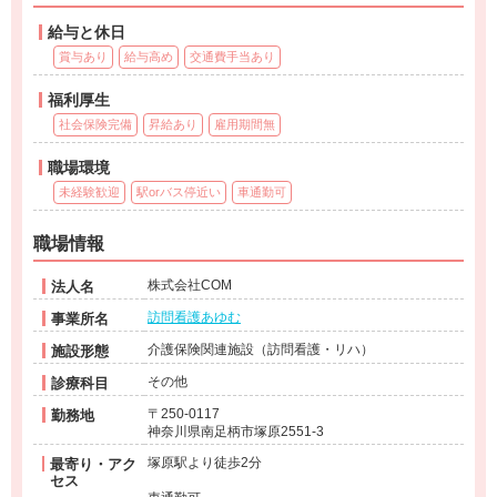
給与と休日
賞与あり
給与高め
交通費手当あり
福利厚生
社会保険完備
昇給あり
雇用期間無
職場環境
未経験歓迎
駅orバス停近い
車通勤可
職場情報
株式会社COM
法人名
訪問看護あゆむ
事業所名
介護保険関連施設（訪問看護・リハ）
施設形態
その他
診療科目
〒250-0117
勤務地
神奈川県南足柄市塚原2551-3
塚原駅より徒歩2分
最寄り・アク
セス