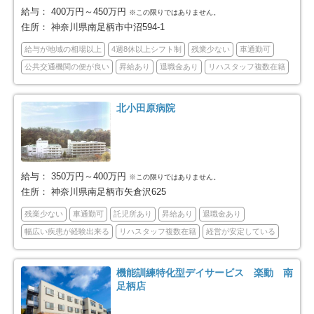
横浜市都筑区
川崎市全域
79
453
給与：
400万円～450万円
※この限りではありません。
住所：
神奈川県南足柄市中沼594-1
川崎市川崎区
川崎市幸区
66
61
給与が地域の相場以上
4週8休以上シフト制
残業少ない
車通勤可
公共交通機関の便が良い
昇給あり
退職金あり
リハスタッフ複数在籍
川崎市中原区
川崎市高津区
71
65
川崎市多摩区
川崎市宮前区
75
65
北小田原病院
川崎市麻生区
相模原市全域
50
188
相模原市緑区
相模原市中央区
給与：
350万円～400万円
27
75
※この限りではありません。
住所：
神奈川県南足柄市矢倉沢625
相模原市南区
横須賀市
86
77
残業少ない
車通勤可
託児所あり
昇給あり
退職金あり
幅広い疾患が経験出来る
リハスタッフ複数在籍
経営が安定している
平塚市
鎌倉市
40
64
機能訓練特化型デイサービス 楽動 南
藤沢市
小田原市
118
74
足柄店
茅ヶ崎市
逗子市