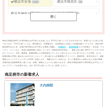
横浜市全域
横浜市鶴見区
1226
79
横浜市神奈川区
横浜市西区
62
31
横浜市中区
横浜市南区
61
67
横浜市保土ケ谷区
横浜市磯子区
50
43
神奈川県南足柄市での理学療法士(PT)求人をお探しなら【PTOT人材バンク】がおすすめです。希望に合った求人が見
つかります。PTOT人材バンクは、理学療法士・作業療法士・言語聴覚士に特化した転職支援サービスです。神奈川県
南足柄市をはじめ、全国の理学療法士(PT)求人を豊富に掲載し、
車通勤可
・
雇用期間無
などの特徴や、 正社員・アル
横浜市金沢区
横浜市港北区
51
125
バイト・パートなど、多様な雇用形態に対応しています（2026年8月6日現在）。 豊富な求人数と専門アドバイザーのサ
ポートにより、年収・勤務地・勤務形態などの希望条件にマッチした求人をスムーズに見つけることが可能。さらに、
転職活動を円滑に進めるためのサポートとして、求人紹介から応募書類のアドバイス、面接対策、条件交渉まで、経験
豊富なキャリアアドバイザーが手厚く支援します。 掲載されている求人は、すべて事業所から提供された正規の情報。
横浜市戸塚区
横浜市港南区
100
88
応募内容は直接事業所へ届くため、転職・復職もスムーズに進められます。神奈川県南足柄市で理学療法士(PT)として
キャリアアップを目指す方は、ぜひ【PTOT人材バンク】をご活用ください。
横浜市旭区
横浜市緑区
104
84
南足柄市の新着求人
横浜市瀬谷区
横浜市栄区
41
25
大内病院
横浜市泉区
横浜市青葉区
54
82