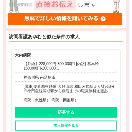
訪問看護あゆむと
似た条件
の求人
大内病院
北
【月給】228,000円-300,000円 [内訳] 基本給
180,000円-260,000...
神奈川県 南足柄市
[電車]伊豆箱根鉄道 大雄山線 和田河原駅より徒歩8分
※小田急線開成駅から病院までの職員無料送迎あ...
病院（急性期）;病院（回復期）
応募する
求人情報を見る