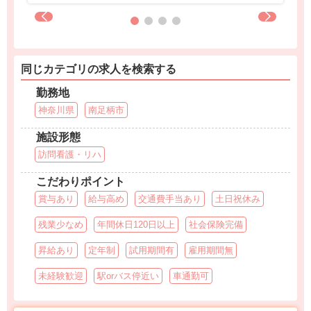
同じカテゴリの求人を検索する
勤務地
神奈川県
南足柄市
施設形態
訪問看護・リハ
こだわりポイント
賞与あり
給与高め
交通費手当あり
土日祝休み
残業少なめ
年間休日120日以上
社会保険完備
昇給あり
定年制
試用期間有
雇用期間無
未経験歓迎
駅orバス停近い
車通勤可